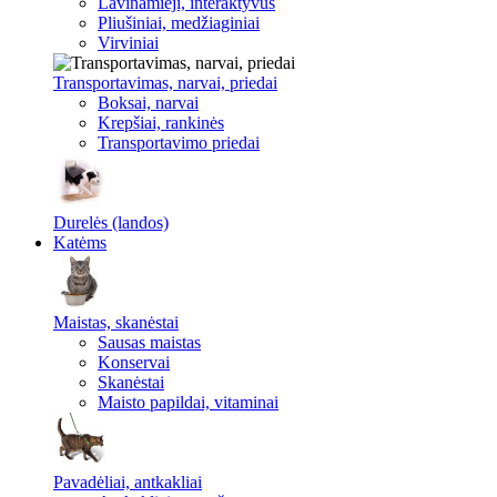
Lavinamieji, interaktyvūs
Pliušiniai, medžiaginiai
Virviniai
Transportavimas, narvai, priedai
Boksai, narvai
Krepšiai, rankinės
Transportavimo priedai
Durelės (landos)
Katėms
Maistas, skanėstai
Sausas maistas
Konservai
Skanėstai
Maisto papildai, vitaminai
Pavadėliai, antkakliai