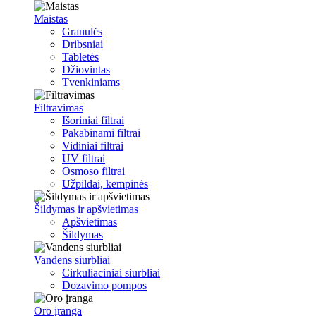
Maistas
Granulės
Dribsniai
Tabletės
Džiovintas
Tvenkiniams
Filtravimas
Išoriniai filtrai
Pakabinami filtrai
Vidiniai filtrai
UV filtrai
Osmoso filtrai
Užpildai, kempinės
Šildymas ir apšvietimas
Apšvietimas
Šildymas
Vandens siurbliai
Cirkuliaciniai siurbliai
Dozavimo pompos
Oro įranga