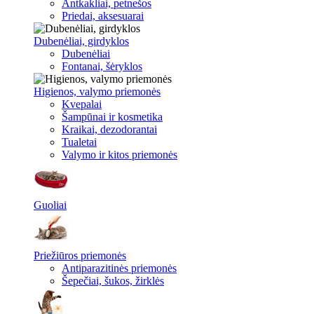
Antkakliai, petnešos
Priedai, aksesuarai
Dubenėliai, girdyklos
Dubenėliai
Fontanai, šėryklos
Higienos, valymo priemonės
Kvepalai
Šampūnai ir kosmetika
Kraikai, dezodorantai
Tualetai
Valymo ir kitos priemonės
Guoliai
Priežiūros priemonės
Antiparazitinės priemonės
Šepečiai, šukos, žirklės