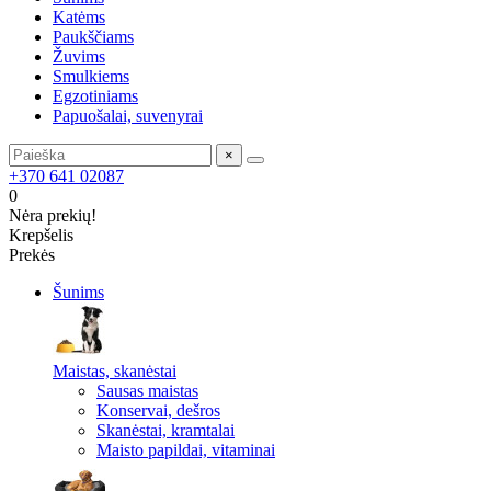
Katėms
Paukščiams
Žuvims
Smulkiems
Egzotiniams
Papuošalai, suvenyrai
×
+370 641 02087
0
Nėra prekių!
Krepšelis
Prekės
Šunims
Maistas, skanėstai
Sausas maistas
Konservai, dešros
Skanėstai, kramtalai
Maisto papildai, vitaminai