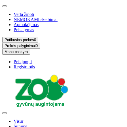
Verta žinoti
NEMOKAMI skelbimai
Apmokėjimas
Pristatymas
Patikusios prekės
0
Prekės palyginimui
0
Mano paskyra
Prisijungti
Registruotis
Visur
Šunims