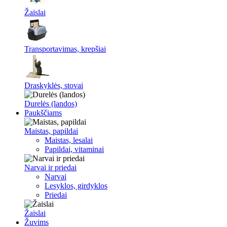
Žaislai
Transportavimas, krepšiai
Draskyklės, stovai
Durelės (landos)
Paukščiams
Maistas, papildai
Maistas, lesalai
Papildai, vitaminai
Narvai ir priedai
Narvai
Lesyklos, girdyklos
Priedai
Žaislai
Žuvims