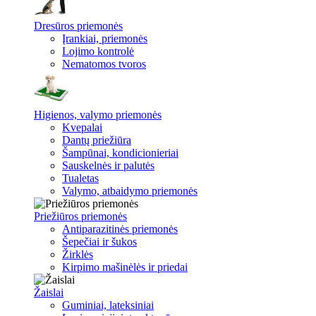
Dresūros priemonės
Įrankiai, priemonės
Lojimo kontrolė
Nematomos tvoros
Higienos, valymo priemonės
Kvepalai
Dantų priežiūra
Šampūnai, kondicionieriai
Sauskelnės ir palutės
Tualetas
Valymo, atbaidymo priemonės
Priežiūros priemonės
Antiparazitinės priemonės
Šepečiai ir šukos
Žirklės
Kirpimo mašinėlės ir priedai
Žaislai
Guminiai, lateksiniai