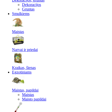
Dekoracijos, gruntas
Dekoracijos
Gruntas
Smulkiems
Maistas
Narvai ir priedai
Kraikas, šienas
Egzotiniams
Maistas, papildai
Maistas
Maisto papildai