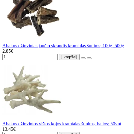
Abakus džiovintas jaučio skrandis kramtalas šunims; 100g, 500g
2.85€
Į krepšelį
Abakus džiovintos vištos kojos kramtalas šunims, baltos; 50vnt
13.45€