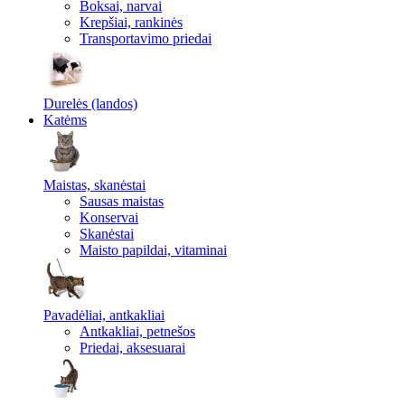
Boksai, narvai
Krepšiai, rankinės
Transportavimo priedai
Durelės (landos)
Katėms
Maistas, skanėstai
Sausas maistas
Konservai
Skanėstai
Maisto papildai, vitaminai
Pavadėliai, antkakliai
Antkakliai, petnešos
Priedai, aksesuarai