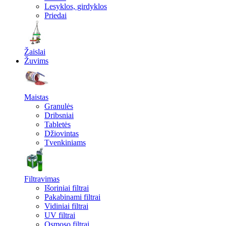
Lesyklos, girdyklos
Priedai
Žaislai
Žuvims
Maistas
Granulės
Dribsniai
Tabletės
Džiovintas
Tvenkiniams
Filtravimas
Išoriniai filtrai
Pakabinami filtrai
Vidiniai filtrai
UV filtrai
Osmoso filtrai