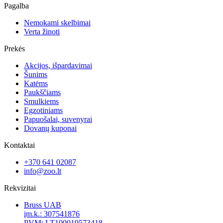
Pagalba
Nemokami skelbimai
Verta žinoti
Prekės
Akcijos, išpardavimai
Šunims
Katėms
Paukščiams
Smulkiems
Egzotiniams
Papuošalai, suvenyrai
Dovanų kuponai
Kontaktai
+370 641 02087
info@zoo.lt
Rekvizitai
Bruss UAB
įm.k.: 307541876
PVM: LT100019573418