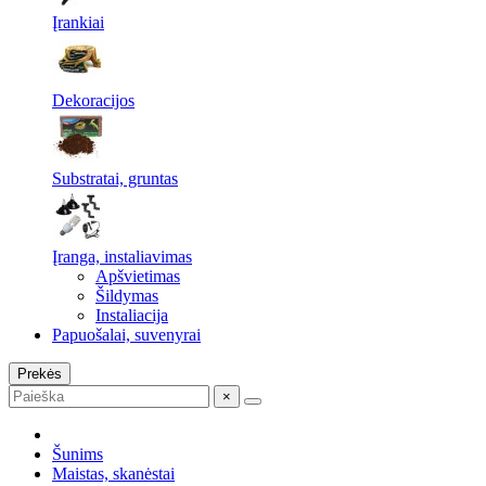
Įrankiai
Dekoracijos
Substratai, gruntas
Įranga, instaliavimas
Apšvietimas
Šildymas
Instaliacija
Papuošalai, suvenyrai
Prekės
×
Šunims
Maistas, skanėstai