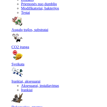
Priemonės nuo dumblių
Modifikatoriai, bakterijos
Testai
Augalų trąšos, substratai
CO2 įranga
Sveikata
Įrankiai, aksesuarai
Aksesuarai, instaliavimas
Įrankiai