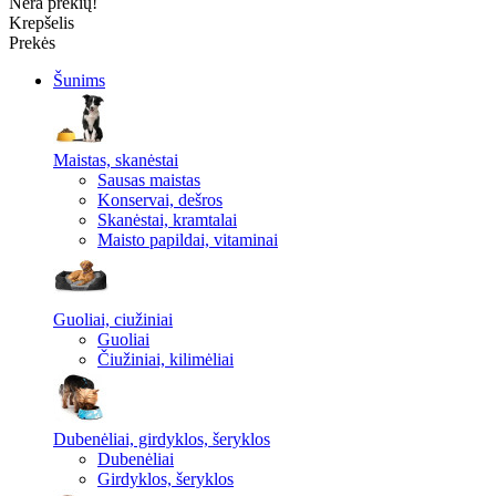
Nėra prekių!
Krepšelis
Prekės
Šunims
Maistas, skanėstai
Sausas maistas
Konservai, dešros
Skanėstai, kramtalai
Maisto papildai, vitaminai
Guoliai, ciužiniai
Guoliai
Čiužiniai, kilimėliai
Dubenėliai, girdyklos, šeryklos
Dubenėliai
Girdyklos, šeryklos