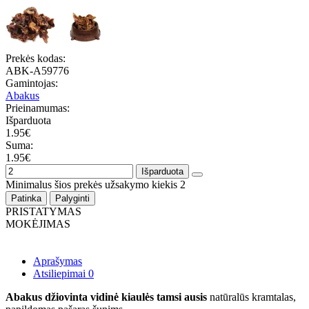
Prekės kodas:
ABK-A59776
Gamintojas:
Abakus
Prieinamumas:
Išparduota
1.95€
Suma:
1.95€
Išparduota
Minimalus šios prekės užsakymo kiekis 2
Patinka
Palyginti
PRISTATYMAS
MOKĖJIMAS
Aprašymas
Atsiliepimai
0
Abakus džiovinta vidinė kiaulės tamsi ausis
natūralūs kramtalas,