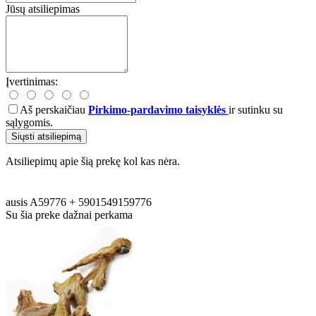
Jūsų atsiliepimas
Įvertinimas:
Aš perskaičiau
Pirkimo-pardavimo taisyklės
ir sutinku su
sąlygomis.
Siųsti atsiliepimą
Atsiliepimų apie šią prekę kol kas nėra.
ausis
A59776
+
5901549159776
Su šia preke dažnai perkama