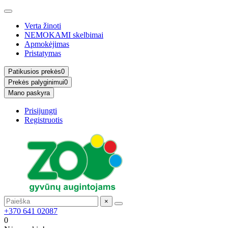
Verta žinoti
NEMOKAMI skelbimai
Apmokėjimas
Pristatymas
Patikusios prekės
0
Prekės palyginimui
0
Mano paskyra
Prisijungti
Registruotis
×
+370 641 02087
0