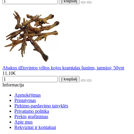
Į krepšelį
Abakus džiovintos vištos kojos kramtalas šunims, tamsios; 50vnt
11.10€
Į krepšelį
Informacija
Apmokėjimas
Pristatymas
Pirkimo-pardavimo taisyklės
Privatumo politika
Prekių grąžinimas
Apie mus
Rekvizitai ir kontaktai