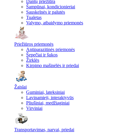
Dantų priežiūra
Šampūnai, kondicionieriai
Sauskelnės ir palutės
Tualetas
Valymo, atbaidymo priemonės
Priežiūros priemonės
Antiparazitinės priemonės
Šepečiai ir šukos
Žirklės
Kirpimo mašinėlės ir priedai
Žaislai
Guminiai, lateksiniai
Lavinamieji, interaktyvūs
Pliušiniai, medžiaginiai
Virviniai
Transportavimas, narvai, priedai