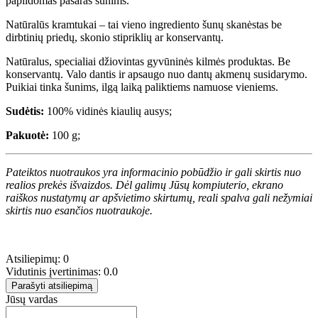
papildomas pašaras šunims.
Natūralūs kramtukai – tai vieno ingrediento šunų skanėstas be
dirbtinių priedų, skonio stipriklių ar konservantų.
Natūralus, specialiai džiovintas gyvūninės kilmės produktas. Be
konservantų. Valo dantis ir apsaugo nuo dantų akmenų susidarymo.
Puikiai tinka šunims, ilgą laiką paliktiems namuose vieniems.
Sudėtis:
100% vidinės kiaulių ausys;
Pakuotė:
100 g;
Pateiktos nuotraukos yra informacinio pobūdžio ir gali skirtis nuo
realios prekės išvaizdos. Dėl galimų Jūsų kompiuterio, ekrano
raiškos nustatymų ar apšvietimo skirtumų, reali spalva gali nežymiai
skirtis nuo esančios nuotraukoje.
Atsiliepimų: 0
Vidutinis įvertinimas: 0.0
Parašyti atsiliepimą
Jūsų vardas