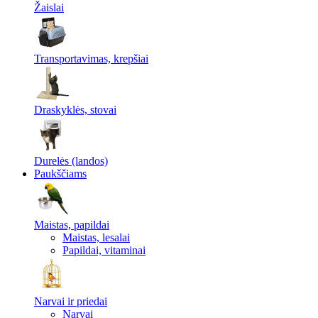
Žaislai
Transportavimas, krepšiai
Draskyklės, stovai
Durelės (landos)
Paukščiams
Maistas, papildai
Maistas, lesalai
Papildai, vitaminai
Narvai ir priedai
Narvai