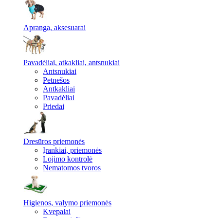
Apranga, aksesuarai
Pavadėliai, atkakliai, antsnukiai
Antsnukiai
Petnešos
Antkakliai
Pavadėliai
Priedai
Dresūros priemonės
Įrankiai, priemonės
Lojimo kontrolė
Nematomos tvoros
Higienos, valymo priemonės
Kvepalai