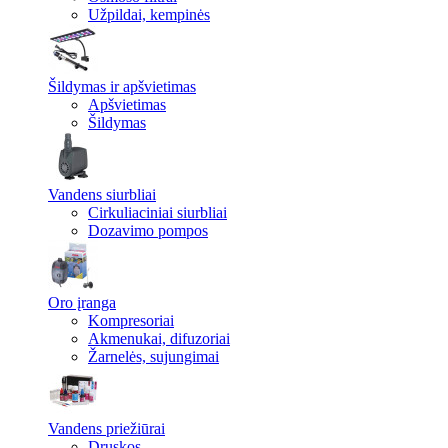
Užpildai, kempinės
Šildymas ir apšvietimas
Apšvietimas
Šildymas
Vandens siurbliai
Cirkuliaciniai siurbliai
Dozavimo pompos
Oro įranga
Kompresoriai
Akmenukai, difuzoriai
Žarnelės, sujungimai
Vandens priežiūrai
Druskos