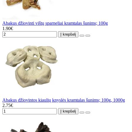
Abakus džiovinti vištų sparneliai kramtalas šunims; 100g
1.90€
Į krepšelį
Abakus džiovintos kiaulių knyslės kramtalas šunims; 100g, 1000g
2.75€
Į krepšelį