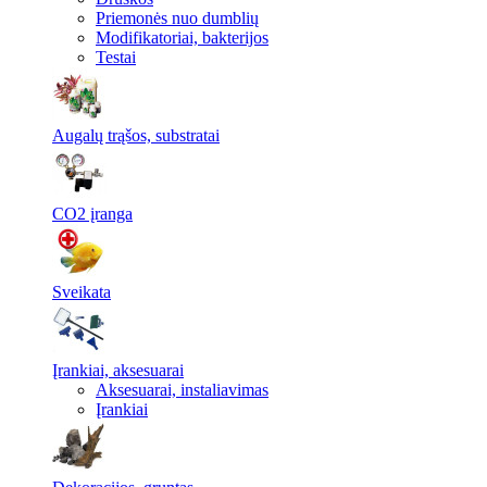
Priemonės nuo dumblių
Modifikatoriai, bakterijos
Testai
Augalų trąšos, substratai
CO2 įranga
Sveikata
Įrankiai, aksesuarai
Aksesuarai, instaliavimas
Įrankiai