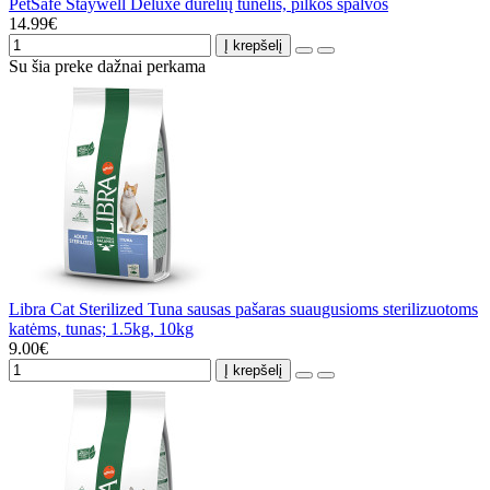
PetSafe Staywell Deluxe durelių tunelis, pilkos spalvos
14.99€
Į krepšelį
Su šia preke dažnai perkama
Libra Cat Sterilized Tuna sausas pašaras suaugusioms sterilizuotoms
katėms, tunas; 1.5kg, 10kg
9.00€
Į krepšelį