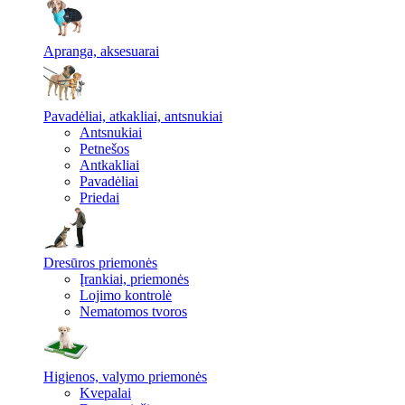
Apranga, aksesuarai
Pavadėliai, atkakliai, antsnukiai
Antsnukiai
Petnešos
Antkakliai
Pavadėliai
Priedai
Dresūros priemonės
Įrankiai, priemonės
Lojimo kontrolė
Nematomos tvoros
Higienos, valymo priemonės
Kvepalai