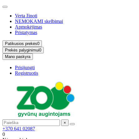
Verta žinoti
NEMOKAMI skelbimai
Apmokėjimas
Pristatymas
Patikusios prekės
0
Prekės palyginimui
0
Mano paskyra
Prisijungti
Registruotis
×
+370 641 02087
0