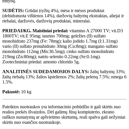
mitybą.
SUDĖTIS:
Grūdai (ryžių 4%), mėsa ir mėsos produktai
(dehidratuota vištienos 14%), daržovių baltymų ekstraktas, aliejai ir
riebalai, daržovės, daržovių produktai, mineralai.
PRIEDAI/KG. Maistiniai priedai:
vitamino A 27000 TV; vit.D3
1800TV; vit.E 95mg; taurino 700mg; geležies (II) sulfato
monohidrato 237mg (Fe: 78mg); kalio jodido 1.7mg (I:1.31mg)
vario (II) sulfato pentahidrato 30mg (Cu:8mg); mangano sulfato
monohidrato 112mg (Mn:36.5mg); cinko sulfato monohidrato
219mg (Zn:80mg); natrio selenito 0.22mg (Se:0.1mg).
Zootechniniai priedai: amonio chlorido 5g.
ANALITINĖS SUDEDAMOSIOS DALYS:
žalių baltymų 33%;
žalių riebalų 13%; žalios ląstelienos 2%; žalių pelenų 7.5%; omega 6
1.5%.
Pakuotė:
10 kg
Pateiktos nuotraukos yra informacinio pobūdžio ir gali skirtis nuo
realios prekės išvaizdos. Dėl galimų Jūsų kompiuterio, ekrano
raiškos nustatymų ar apšvietimo skirtumų, reali spalva gali nežymiai
skirtis nuo esančios nuotraukoje.