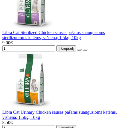
Libra Cat Sterilized Chicken sausas pašaras suaugusioms
sterilizuotoms katėms, vištiena; 1.5kg, 10kg
9.00€
Į krepšelį
Libra Cat Urinary Chicken sausas pašaras suaugusioms katėms,
vištiena; 1.5kg, 10kg
8.50€