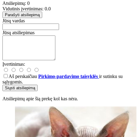
Atsiliepimų: 0
Vidutinis įvertinimas: 0.0
Parašyti atsiliepimą
Jūsų vardas
Jūsų atsiliepimas
Įvertinimas:
Aš perskaičiau
Pirkimo-pardavimo taisyklės
ir sutinku su
sąlygomis.
Siųsti atsiliepimą
Atsiliepimų apie šią prekę kol kas nėra.