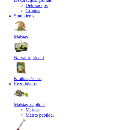
Dekoracijos, gruntas
Dekoracijos
Gruntas
Smulkiems
Maistas
Narvai ir priedai
Kraikas, šienas
Egzotiniams
Maistas, papildai
Maistas
Maisto papildai