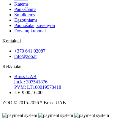
Katėms
Paukščiams
Smulkiems
Egzotiniams
Papuošalai, suvenyrai
Dovanų kuponai
Kontaktai
+370 641 02087
info@zoo.lt
Rekvizitai
Bruss UAB
įm.k.: 307541876
PVM: LT100019573418
I-V 9:00-16:00
ZOO © 2015-2026 * Bruss UAB