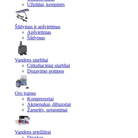
Užpildai, kempinės
Šildymas ir apšvietimas
Apšvietimas
Šildymas
Vandens siurbliai
Cirkuliaciniai siurbliai
Dozavimo pompos
Oro įranga
Kompresoriai
Akmenukai, difuzoriai
Žarnelės, sujungimai
Vandens priežiūrai
Druskos