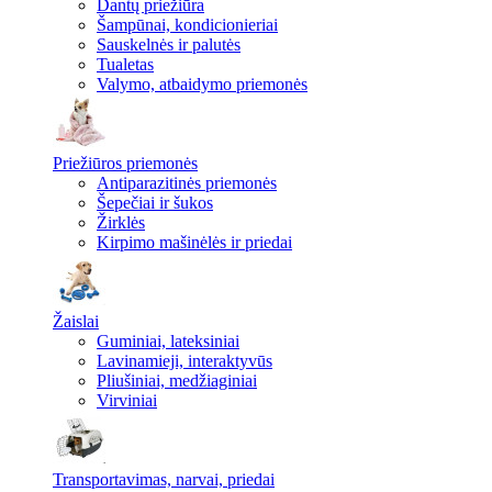
Dantų priežiūra
Šampūnai, kondicionieriai
Sauskelnės ir palutės
Tualetas
Valymo, atbaidymo priemonės
Priežiūros priemonės
Antiparazitinės priemonės
Šepečiai ir šukos
Žirklės
Kirpimo mašinėlės ir priedai
Žaislai
Guminiai, lateksiniai
Lavinamieji, interaktyvūs
Pliušiniai, medžiaginiai
Virviniai
Transportavimas, narvai, priedai