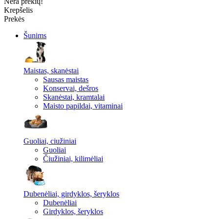
Nėra prekių!
Krepšelis
Prekės
Šunims
Maistas, skanėstai
Sausas maistas
Konservai, dešros
Skanėstai, kramtalai
Maisto papildai, vitaminai
Guoliai, ciužiniai
Guoliai
Čiužiniai, kilimėliai
Dubenėliai, girdyklos, šeryklos
Dubenėliai
Girdyklos, šeryklos