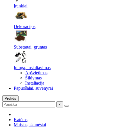
Įrankiai
Dekoracijos
Substratai, gruntas
Įranga, instaliavimas
Apšvietimas
Šildymas
Instaliacija
Papuošalai, suvenyrai
Prekės
×
Katėms
Maistas, skanėstai