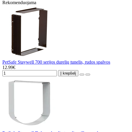
Rekomenduojama
PetSafe Staywell 700 serijos durelių tunelis, rudos spalvos
12.99€
Į krepšelį