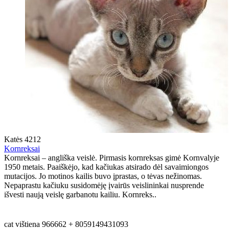
Katės
4212
Kornreksai
Kornreksai – angliška veislė. Pirmasis kornreksas gimė Kornvalyje
1950 metais. Paaiškėjo, kad kačiukas atsirado dėl savaimiongos
mutacijos. Jo motinos kailis buvo įprastas, o tėvas nežinomas.
Nepaprastu kačiuku susidomėję įvairūs veislininkai nusprende
išvesti naują veislę garbanotu kailiu. Kornreks..
cat
vištiena
966662
+
8059149431093