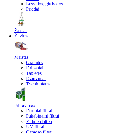
Lesyklos, girdyklos
Priedai
Žaislai
Žuvims
Maistas
Granulės
Dribsniai
Tabletės
Džiovintas
Tvenkiniams
Filtravimas
Išoriniai filtrai
Pakabinami filtrai
Vidiniai filtrai
UV filtrai
Osmoso filtrai