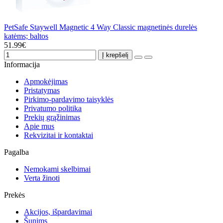
PetSafe Staywell Magnetic 4 Way Classic magnetinės durelės
katėms; baltos
51.99€
Į krepšelį
Informacija
Apmokėjimas
Pristatymas
Pirkimo-pardavimo taisyklės
Privatumo politika
Prekių grąžinimas
Apie mus
Rekvizitai ir kontaktai
Pagalba
Nemokami skelbimai
Verta žinoti
Prekės
Akcijos, išpardavimai
Šunims