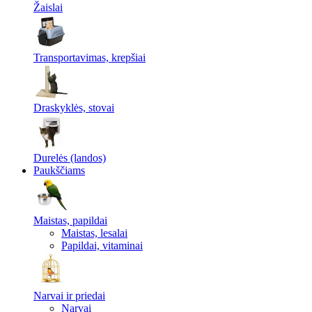
Žaislai
Transportavimas, krepšiai
Draskyklės, stovai
Durelės (landos)
Paukščiams
Maistas, papildai
Maistas, lesalai
Papildai, vitaminai
Narvai ir priedai
Narvai