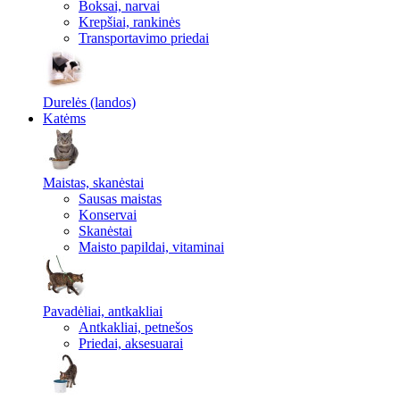
Boksai, narvai
Krepšiai, rankinės
Transportavimo priedai
Durelės (landos)
Katėms
Maistas, skanėstai
Sausas maistas
Konservai
Skanėstai
Maisto papildai, vitaminai
Pavadėliai, antkakliai
Antkakliai, petnešos
Priedai, aksesuarai