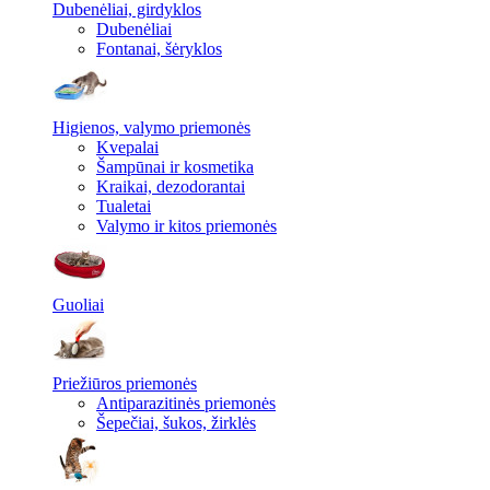
Dubenėliai, girdyklos
Dubenėliai
Fontanai, šėryklos
Higienos, valymo priemonės
Kvepalai
Šampūnai ir kosmetika
Kraikai, dezodorantai
Tualetai
Valymo ir kitos priemonės
Guoliai
Priežiūros priemonės
Antiparazitinės priemonės
Šepečiai, šukos, žirklės