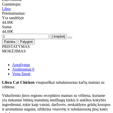
Gamintojas:
Libra
Prieinamumas:
Yra sandėlyje
44.00€
Suma:
44.00€
Į krepšelį
Patinka
Palyginti
PRISTATYMAS
MOKĖJIMAS
Aprašymas
Atsiliepimai
0
Verta žinoti
Libra Cat Chicken
visapusiškai subalansuotas kačių maistas su
vištiena.
Viduržemio jūros regiono receptūros maistas su vištiena, kuriame
yra tinkamas būtinų maistinių medžiagų kiekis ir aukštos kokybės
ingredientai, tokie kaip vaisiai, daržovės, neskaldytos grūdų kruopos
ir aromatiniai augalai, užtikrina visavertę ir subalansuotą jūsų katės