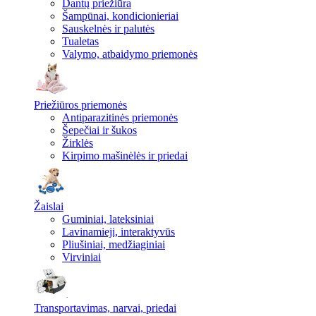
Dantų priežiūra
Šampūnai, kondicionieriai
Sauskelnės ir palutės
Tualetas
Valymo, atbaidymo priemonės
Priežiūros priemonės
Antiparazitinės priemonės
Šepečiai ir šukos
Žirklės
Kirpimo mašinėlės ir priedai
Žaislai
Guminiai, lateksiniai
Lavinamieji, interaktyvūs
Pliušiniai, medžiaginiai
Virviniai
Transportavimas, narvai, priedai