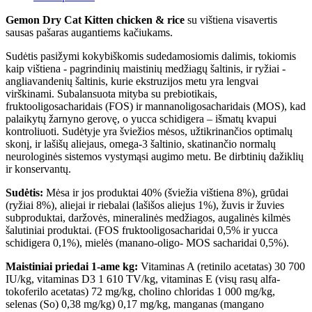
Gemon Dry Cat Kitten chicken & rice
su vištiena visavertis
sausas pašaras augantiems kačiukams.
Sudėtis pasižymi kokybiškomis sudedamosiomis dalimis, tokiomis
kaip vištiena - pagrindinių maistinių medžiagų šaltinis, ir ryžiai -
angliavandenių šaltinis, kurie ekstruzijos metu yra lengvai
virškinami. Subalansuota mityba su prebiotikais,
fruktooligosacharidais (FOS) ir mannanoligosacharidais (MOS), kad
palaikytų žarnyno gerovę, o yucca schidigera – išmatų kvapui
kontroliuoti. Sudėtyje yra šviežios mėsos, užtikrinančios optimalų
skonį, ir lašišų aliejaus, omega-3 šaltinio, skatinančio normalų
neurologinės sistemos vystymąsi augimo metu. Be dirbtinių dažiklių
ir konservantų.
Sudėtis:
Mėsa ir jos produktai 40% (šviežia vištiena 8%), grūdai
(ryžiai 8%), aliejai ir riebalai (lašišos aliejus 1%), žuvis ir žuvies
subproduktai, daržovės, mineralinės medžiagos, augalinės kilmės
šalutiniai produktai. (FOS fruktooligosacharidai 0,5% ir yucca
schidigera 0,1%), mielės (manano-oligo- MOS sacharidai 0,5%).
Maistiniai priedai 1-ame kg:
Vitaminas A (retinilo acetatas) 30 700
IU/kg, vitaminas D3 1 610 TV/kg, vitaminas E (visų rasų alfa-
tokoferilo acetatas) 72 mg/kg, cholino chloridas 1 000 mg/kg,
selenas (So) 0,38 mg/kg) 0,17 mg/kg, manganas (mangano