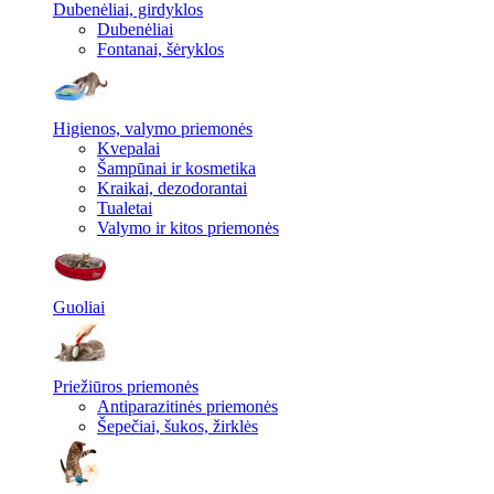
Dubenėliai, girdyklos
Dubenėliai
Fontanai, šėryklos
Higienos, valymo priemonės
Kvepalai
Šampūnai ir kosmetika
Kraikai, dezodorantai
Tualetai
Valymo ir kitos priemonės
Guoliai
Priežiūros priemonės
Antiparazitinės priemonės
Šepečiai, šukos, žirklės