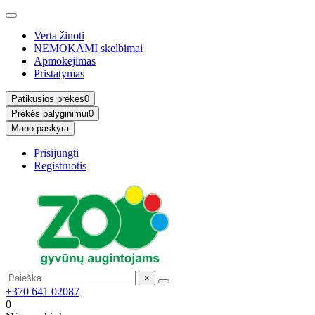
Verta žinoti
NEMOKAMI skelbimai
Apmokėjimas
Pristatymas
Patikusios prekės
0
Prekės palyginimui
0
Mano paskyra
Prisijungti
Registruotis
×
+370 641 02087
0