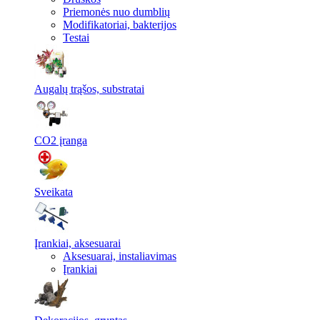
Priemonės nuo dumblių
Modifikatoriai, bakterijos
Testai
Augalų trąšos, substratai
CO2 įranga
Sveikata
Įrankiai, aksesuarai
Aksesuarai, instaliavimas
Įrankiai