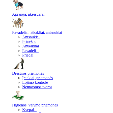
Apranga, aksesuarai
Pavadėliai, atkakliai, antsnukiai
Antsnukiai
Petnešos
Antkakliai
Pavadėliai
Priedai
Dresūros priemonės
Įrankiai, priemonės
Lojimo kontrolė
Nematomos tvoros
Higienos, valymo priemonės
Kvepalai