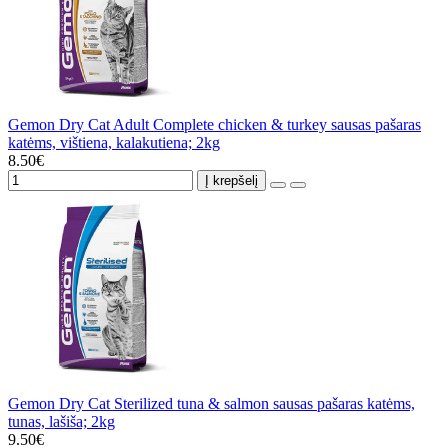
Gemon Dry Cat Adult Complete chicken & turkey sausas pašaras
katėms, vištiena, kalakutiena; 2kg
8.50€
Į krepšelį
Gemon Dry Cat Sterilized tuna & salmon sausas pašaras katėms,
tunas, lašiša; 2kg
9.50€