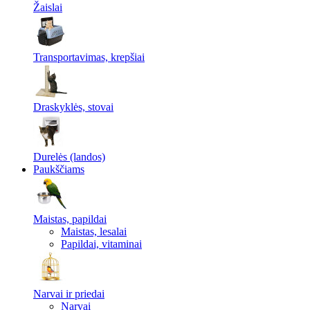
Žaislai
Transportavimas, krepšiai
Draskyklės, stovai
Durelės (landos)
Paukščiams
Maistas, papildai
Maistas, lesalai
Papildai, vitaminai
Narvai ir priedai
Narvai