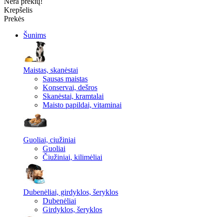
Nėra prekių!
Krepšelis
Prekės
Šunims
Maistas, skanėstai
Sausas maistas
Konservai, dešros
Skanėstai, kramtalai
Maisto papildai, vitaminai
Guoliai, ciužiniai
Guoliai
Čiužiniai, kilimėliai
Dubenėliai, girdyklos, šeryklos
Dubenėliai
Girdyklos, šeryklos