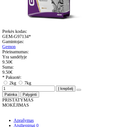
Prekės kodas:
GEM-G97134*
Gamintojas:
Gemon
Prieinamumas:
Yra sandėlyje
9.50€
Suma:
9.50€
* Pakuotė:
2kg
7kg
Į krepšelį
Patinka
Palyginti
PRISTATYMAS
MOKĖJIMAS
Aprašymas
Atsiliepimai
0