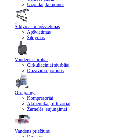
Užpildai, kempinės
Šildymas ir apšvietimas
Apšvietimas
Šildymas
Vandens siurbliai
Cirkuliaciniai siurbliai
Dozavimo pompos
Oro įranga
Kompresoriai
Akmenukai, difuzoriai
Žarnelės, sujungimai
Vandens priežiūrai
Druskos