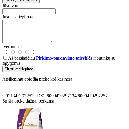
Parašyti atsiliepimą
Jūsų vardas
Jūsų atsiliepimas
Įvertinimas:
Aš perskaičiau
Pirkimo-pardavimo taisyklės
ir sutinku su
sąlygomis.
Siųsti atsiliepimą
Atsiliepimų apie šią prekę kol kas nėra.
G97134
G97257
+DS2
8009470297134
8009470297257
Su šia preke dažnai perkama