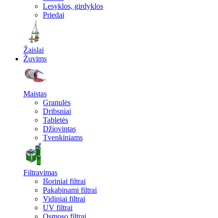
Lesyklos, girdyklos
Priedai
Žaislai
Žuvims
Maistas
Granulės
Dribsniai
Tabletės
Džiovintas
Tvenkiniams
Filtravimas
Išoriniai filtrai
Pakabinami filtrai
Vidiniai filtrai
UV filtrai
Osmoso filtrai