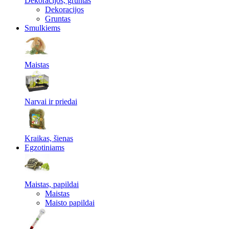
Dekoracijos, gruntas
Dekoracijos
Gruntas
Smulkiems
Maistas
Narvai ir priedai
Kraikas, šienas
Egzotiniams
Maistas, papildai
Maistas
Maisto papildai