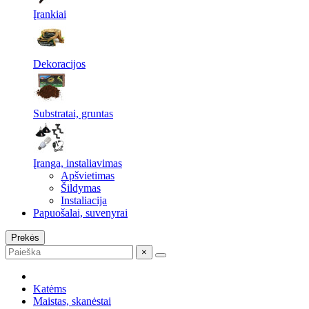
Įrankiai
Dekoracijos
Substratai, gruntas
Įranga, instaliavimas
Apšvietimas
Šildymas
Instaliacija
Papuošalai, suvenyrai
Prekės
×
Katėms
Maistas, skanėstai