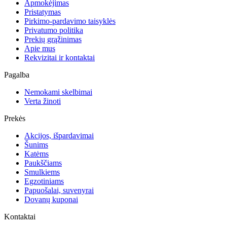
Apmokėjimas
Pristatymas
Pirkimo-pardavimo taisyklės
Privatumo politika
Prekių grąžinimas
Apie mus
Rekvizitai ir kontaktai
Pagalba
Nemokami skelbimai
Verta žinoti
Prekės
Akcijos, išpardavimai
Šunims
Katėms
Paukščiams
Smulkiems
Egzotiniams
Papuošalai, suvenyrai
Dovanų kuponai
Kontaktai