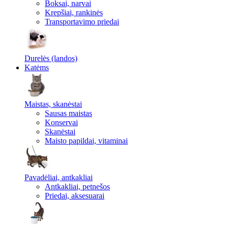
Boksai, narvai
Krepšiai, rankinės
Transportavimo priedai
Durelės (landos)
Katėms
Maistas, skanėstai
Sausas maistas
Konservai
Skanėstai
Maisto papildai, vitaminai
Pavadėliai, antkakliai
Antkakliai, petnešos
Priedai, aksesuarai