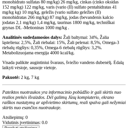
monohidrato sulfatas 80 mg/kg) 26 mg/kg, cinkas (cinko oksidas
152 mg/kg) 122 mg/kg, varis (vario (II) sulfato pentahidratas 41
mg/kg kg) 10 mg/kg, geležis (vario sulfato geležies (II)
monohidratas 266 mg/kg) 87 mg/kg, jodas (bevandenis kalcio
jodatas 2,1 mg/kg) 1,4 mg/kg, taurinas 1800 mg/kg, techniškai
grynas DL -Metioninas 1000 mg/kg .
Analitinės sudedamosios dalys:
Žali baltymai: 34%, Žalia
ląsteliena: 2,5%, Žali riebalai: 15%, Žali pelenai: 8,5%, Omega-3
riebalų rūgštys: 0,35%, Omega-6 riebalų rūgštys: 3,2%.
Metabolizuojama energija 4000 kcal/kg.
Visada palikite augintiniui švaraus, šviežio vandens dubenėlį. Ėdalą
laikyti vėsioje, sausoje vietoje.
Pakuotė:
2 kg, 7 kg
Pateiktos nuotraukos yra informacinio pobūdžio ir gali skirtis nuo
realios prekės išvaizdos. Dėl galimų Jūsų kompiuterio, ekrano
raiškos nustatymų ar apšvietimo skirtumų, reali spalva gali nežymiai
skirtis nuo esančios nuotraukoje.
Atsiliepimų: 0
Vidutinis įvertinimas: 0.0