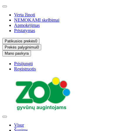
Verta žinoti
NEMOKAMI skelbimai
Apmokėjimas
Pristatymas
Patikusios prekės
0
Prekės palyginimui
0
Mano paskyra
Prisijungti
Registruotis
Visur
Šunims