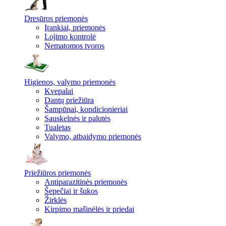
Dresūros priemonės
Įrankiai, priemonės
Lojimo kontrolė
Nematomos tvoros
Higienos, valymo priemonės
Kvepalai
Dantų priežiūra
Šampūnai, kondicionieriai
Sauskelnės ir palutės
Tualetas
Valymo, atbaidymo priemonės
Priežiūros priemonės
Antiparazitinės priemonės
Šepečiai ir šukos
Žirklės
Kirpimo mašinėlės ir priedai