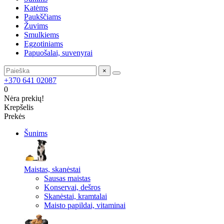
Katėms
Paukščiams
Žuvims
Smulkiems
Egzotiniams
Papuošalai, suvenyrai
×
+370 641 02087
0
Nėra prekių!
Krepšelis
Prekės
Šunims
Maistas, skanėstai
Sausas maistas
Konservai, dešros
Skanėstai, kramtalai
Maisto papildai, vitaminai