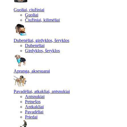
Guoliai, ciužiniai
Guoliai
Čiužiniai, kilimėliai
Dubenėliai, girdyklos, šeryklos
Dubenėliai
Girdyklos, šeryklos
Apranga, aksesuarai
Pavadėliai, atkakliai, antsnukiai
Antsnukiai
Petnešos
Antkakliai
Pavadėliai
Priedai