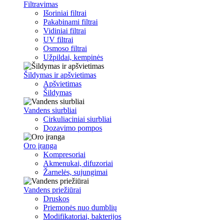
Filtravimas
Išoriniai filtrai
Pakabinami filtrai
Vidiniai filtrai
UV filtrai
Osmoso filtrai
Užpildai, kempinės
Šildymas ir apšvietimas
Apšvietimas
Šildymas
Vandens siurbliai
Cirkuliaciniai siurbliai
Dozavimo pompos
Oro įranga
Kompresoriai
Akmenukai, difuzoriai
Žarnelės, sujungimai
Vandens priežiūrai
Druskos
Priemonės nuo dumblių
Modifikatoriai, bakterijos