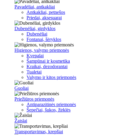
Pavadėliai, antkakliai
Antkakliai, petnešos
Priedai, aksesuarai
Dubenėliai, girdyklos
Dubenėliai
Fontanai, šėryklos
Higienos, valymo priemonės
Kvepalai
Šampūnai ir kosmetika
Kraikai, dezodorantai
Tualetai
Valymo ir kitos priemonės
Guoliai
Priežiūros priemonės
Antiparazitinės priemonės
Šepečiai, šukos, žirklės
Žaislai
Transportavimas, krepšiai