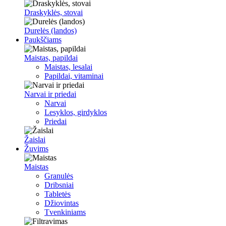
Draskyklės, stovai
Durelės (landos)
Paukščiams
Maistas, papildai
Maistas, lesalai
Papildai, vitaminai
Narvai ir priedai
Narvai
Lesyklos, girdyklos
Priedai
Žaislai
Žuvims
Maistas
Granulės
Dribsniai
Tabletės
Džiovintas
Tvenkiniams