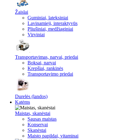
Žaislai
Guminiai, lateksiniai
Lavinamieji, interaktyvūs
Pliušiniai, medžiaginiai
Virviniai
Transportavimas, narvai, priedai
Boksai, narvai
Krepšiai, rankinės
Transportavimo priedai
Durelės (landos)
Katėms
Maistas, skanėstai
Sausas maistas
Konservai
Skanėstai
Maisto papildai, vitaminai