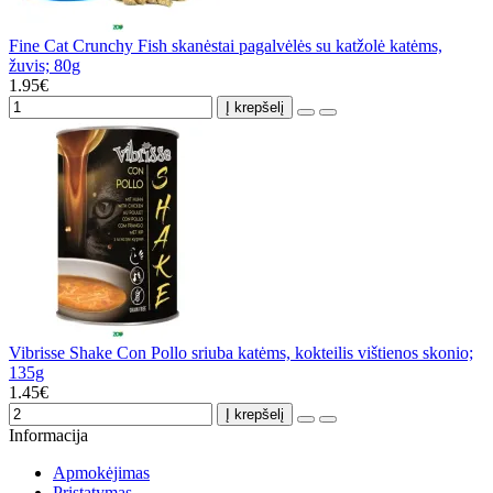
Fine Cat Crunchy Fish skanėstai pagalvėlės su katžolė katėms,
žuvis; 80g
1.95€
Į krepšelį
Vibrisse Shake Con Pollo sriuba katėms, kokteilis vištienos skonio;
135g
1.45€
Į krepšelį
Informacija
Apmokėjimas
Pristatymas