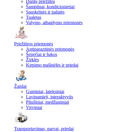
Dantų priežiūra
Šampūnai, kondicionieriai
Sauskelnės ir palutės
Tualetas
Valymo, atbaidymo priemonės
Priežiūros priemonės
Antiparazitinės priemonės
Šepečiai ir šukos
Žirklės
Kirpimo mašinėlės ir priedai
Žaislai
Guminiai, lateksiniai
Lavinamieji, interaktyvūs
Pliušiniai, medžiaginiai
Virviniai
Transportavimas, narvai, priedai