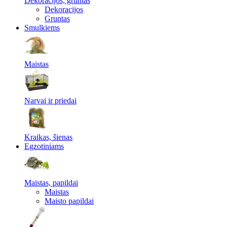
Dekoracijos, gruntas
Dekoracijos
Gruntas
Smulkiems
Maistas
Narvai ir priedai
Kraikas, šienas
Egzotiniams
Maistas, papildai
Maistas
Maisto papildai