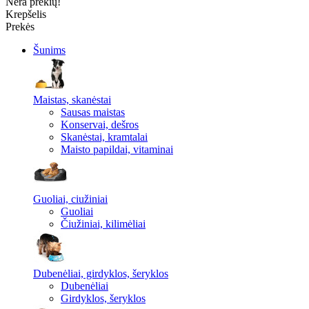
Nėra prekių!
Krepšelis
Prekės
Šunims
Maistas, skanėstai
Sausas maistas
Konservai, dešros
Skanėstai, kramtalai
Maisto papildai, vitaminai
Guoliai, ciužiniai
Guoliai
Čiužiniai, kilimėliai
Dubenėliai, girdyklos, šeryklos
Dubenėliai
Girdyklos, šeryklos