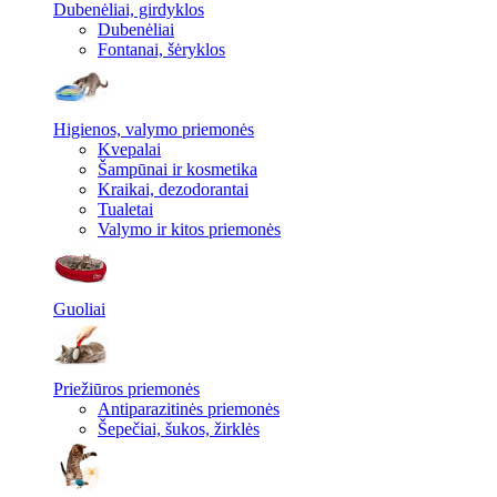
Dubenėliai, girdyklos
Dubenėliai
Fontanai, šėryklos
Higienos, valymo priemonės
Kvepalai
Šampūnai ir kosmetika
Kraikai, dezodorantai
Tualetai
Valymo ir kitos priemonės
Guoliai
Priežiūros priemonės
Antiparazitinės priemonės
Šepečiai, šukos, žirklės