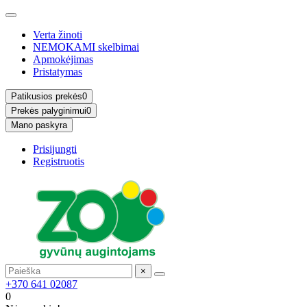
Verta žinoti
NEMOKAMI skelbimai
Apmokėjimas
Pristatymas
Patikusios prekės
0
Prekės palyginimui
0
Mano paskyra
Prisijungti
Registruotis
×
+370 641 02087
0