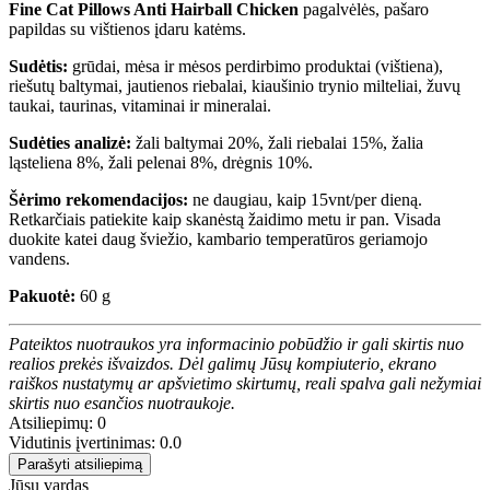
Fine Cat Pillows Anti Hairball Chicken
pagalvėlės, pašaro
papildas su vištienos įdaru katėms.
Sudėtis:
grūdai, mėsa ir mėsos perdirbimo produktai (vištiena),
riešutų baltymai, jautienos riebalai, kiaušinio trynio milteliai, žuvų
taukai, taurinas, vitaminai ir mineralai.
Sudėties analizė:
žali baltymai 20%, žali riebalai 15%, žalia
ląsteliena 8%, žali pelenai 8%, drėgnis 10%.
Šėrimo rekomendacijos:
ne daugiau, kaip 15vnt/per dieną.
Retkarčiais patiekite kaip skanėstą žaidimo metu ir pan. Visada
duokite katei daug šviežio, kambario temperatūros geriamojo
vandens.
Pakuotė:
60 g
Pateiktos nuotraukos yra informacinio pobūdžio ir gali skirtis nuo
realios prekės išvaizdos. Dėl galimų Jūsų kompiuterio, ekrano
raiškos nustatymų ar apšvietimo skirtumų, reali spalva gali nežymiai
skirtis nuo esančios nuotraukoje.
Atsiliepimų: 0
Vidutinis įvertinimas: 0.0
Parašyti atsiliepimą
Jūsų vardas