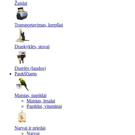
Žaislai
Transportavimas, krepšiai
Draskyklės, stovai
Durelės (landos)
Paukščiams
Maistas, papildai
Maistas, lesalai
Papildai, vitaminai
Narvai ir priedai
Narvai