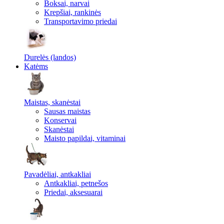
Boksai, narvai
Krepšiai, rankinės
Transportavimo priedai
Durelės (landos)
Katėms
Maistas, skanėstai
Sausas maistas
Konservai
Skanėstai
Maisto papildai, vitaminai
Pavadėliai, antkakliai
Antkakliai, petnešos
Priedai, aksesuarai