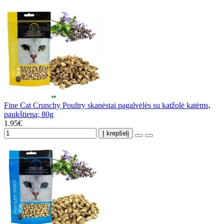
Fine Cat Crunchy Poultry skanėstai pagalvėlės su katžolė katėms,
paukštiena; 80g
1.95€
Į krepšelį