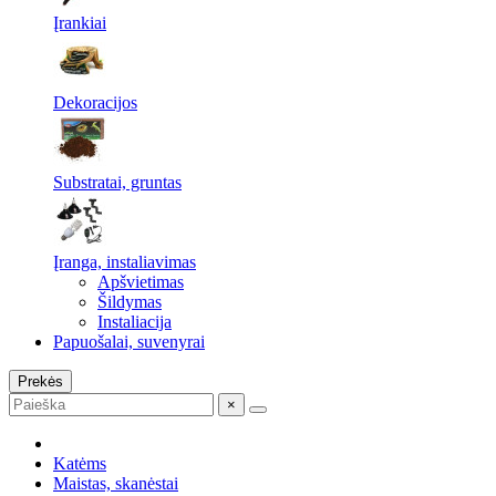
Įrankiai
Dekoracijos
Substratai, gruntas
Įranga, instaliavimas
Apšvietimas
Šildymas
Instaliacija
Papuošalai, suvenyrai
Prekės
×
Katėms
Maistas, skanėstai