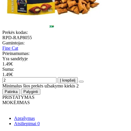
Prekės kodas:
RPD-RAP8055
Gamintojas:
Fine Cat
Prieinamumas:
Yra sandėlyje
1.49€
Suma:
1.49€
Į krepšelį
Minimalus šios prekės užsakymo kiekis 2
Patinka
Palyginti
PRISTATYMAS
MOKĖJIMAS
Aprašymas
Atsiliepimai
0