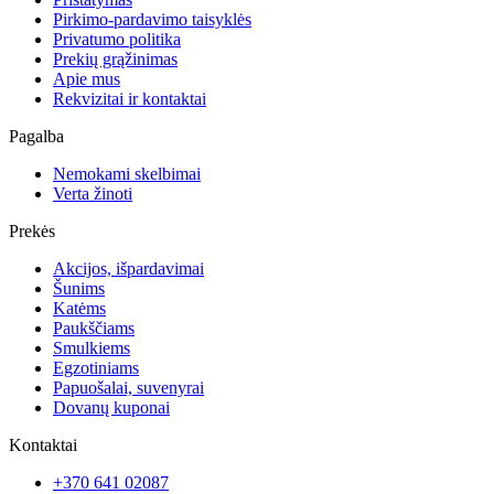
Pirkimo-pardavimo taisyklės
Privatumo politika
Prekių grąžinimas
Apie mus
Rekvizitai ir kontaktai
Pagalba
Nemokami skelbimai
Verta žinoti
Prekės
Akcijos, išpardavimai
Šunims
Katėms
Paukščiams
Smulkiems
Egzotiniams
Papuošalai, suvenyrai
Dovanų kuponai
Kontaktai
+370 641 02087