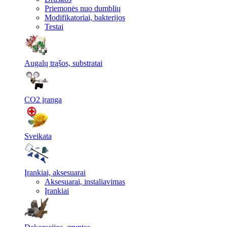
Priemonės nuo dumblių
Modifikatoriai, bakterijos
Testai
Augalų trąšos, substratai
CO2 įranga
Sveikata
Įrankiai, aksesuarai
Aksesuarai, instaliavimas
Įrankiai