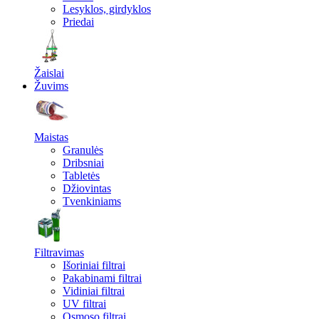
Lesyklos, girdyklos
Priedai
Žaislai
Žuvims
Maistas
Granulės
Dribsniai
Tabletės
Džiovintas
Tvenkiniams
Filtravimas
Išoriniai filtrai
Pakabinami filtrai
Vidiniai filtrai
UV filtrai
Osmoso filtrai