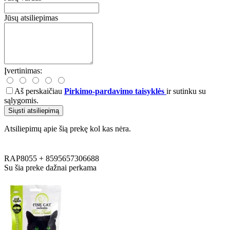
Jūsų atsiliepimas
Įvertinimas:
Aš perskaičiau
Pirkimo-pardavimo taisyklės
ir sutinku su
sąlygomis.
Siųsti atsiliepimą
Atsiliepimų apie šią prekę kol kas nėra.
RAP8055
+
8595657306688
Su šia preke dažnai perkama