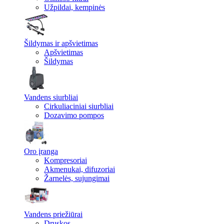
Užpildai, kempinės
Šildymas ir apšvietimas
Apšvietimas
Šildymas
Vandens siurbliai
Cirkuliaciniai siurbliai
Dozavimo pompos
Oro įranga
Kompresoriai
Akmenukai, difuzoriai
Žarnelės, sujungimai
Vandens priežiūrai
Druskos