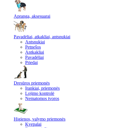
Apranga, aksesuarai
Pavadėliai, atkakliai, antsnukiai
Antsnukiai
Petnešos
Antkakliai
Pavadėliai
Priedai
Dresūros priemonės
Įrankiai, priemonės
Lojimo kontrolė
Nematomos tvoros
Higienos, valymo priemonės
Kvepalai