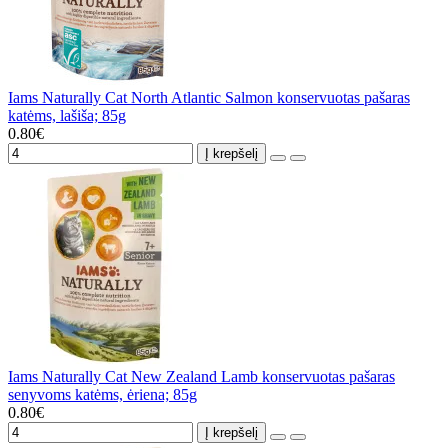
Iams Naturally Cat North Atlantic Salmon konservuotas pašaras
katėms, lašiša; 85g
0.80€
Į krepšelį
Iams Naturally Cat New Zealand Lamb konservuotas pašaras
senyvoms katėms, ėriena; 85g
0.80€
Į krepšelį