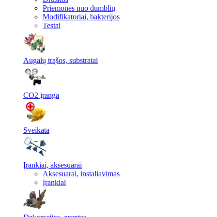
Priemonės nuo dumblių
Modifikatoriai, bakterijos
Testai
Augalų trąšos, substratai
CO2 įranga
Sveikata
Įrankiai, aksesuarai
Aksesuarai, instaliavimas
Įrankiai