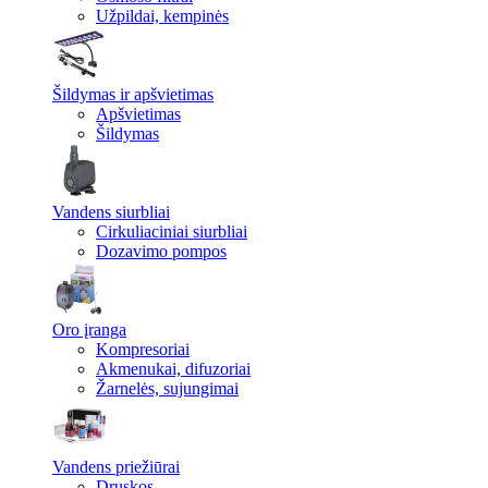
Užpildai, kempinės
Šildymas ir apšvietimas
Apšvietimas
Šildymas
Vandens siurbliai
Cirkuliaciniai siurbliai
Dozavimo pompos
Oro įranga
Kompresoriai
Akmenukai, difuzoriai
Žarnelės, sujungimai
Vandens priežiūrai
Druskos