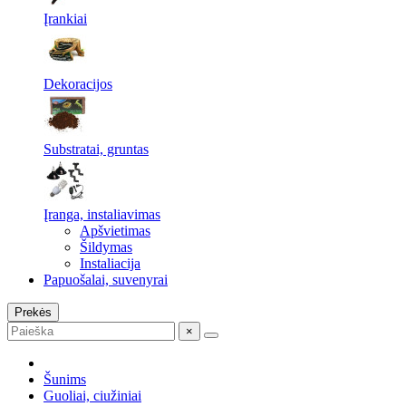
Įrankiai
Dekoracijos
Substratai, gruntas
Įranga, instaliavimas
Apšvietimas
Šildymas
Instaliacija
Papuošalai, suvenyrai
Prekės
×
Šunims
Guoliai, ciužiniai