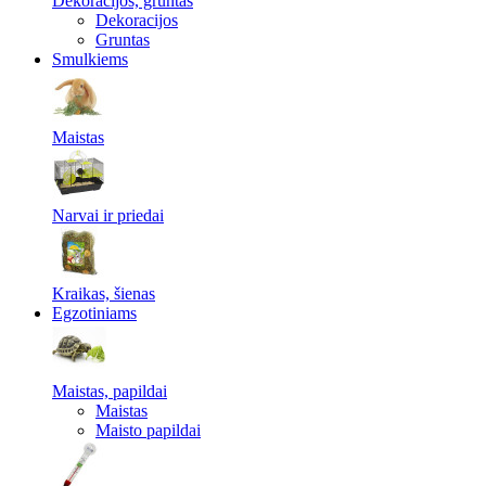
Dekoracijos, gruntas
Dekoracijos
Gruntas
Smulkiems
Maistas
Narvai ir priedai
Kraikas, šienas
Egzotiniams
Maistas, papildai
Maistas
Maisto papildai