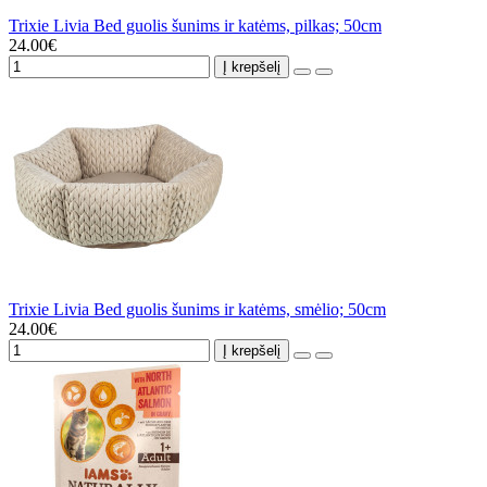
Trixie Livia Bed guolis šunims ir katėms, pilkas; 50cm
24.00€
Į krepšelį
Trixie Livia Bed guolis šunims ir katėms, smėlio; 50cm
24.00€
Į krepšelį