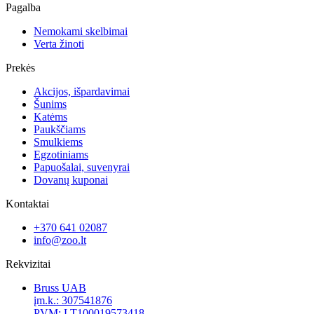
Pagalba
Nemokami skelbimai
Verta žinoti
Prekės
Akcijos, išpardavimai
Šunims
Katėms
Paukščiams
Smulkiems
Egzotiniams
Papuošalai, suvenyrai
Dovanų kuponai
Kontaktai
+370 641 02087
info@zoo.lt
Rekvizitai
Bruss UAB
įm.k.: 307541876
PVM: LT100019573418