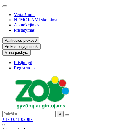
Verta žinoti
NEMOKAMI skelbimai
Apmokėjimas
Pristatymas
Patikusios prekės
0
Prekės palyginimui
0
Mano paskyra
Prisijungti
Registruotis
×
+370 641 02087
0