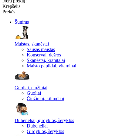
Nėra prekių!
Krepšelis
Prekės
Šunims
Maistas, skanėstai
Sausas maistas
Konservai, dešros
Skanėstai, kramtalai
Maisto papildai, vitaminai
Guoliai, ciužiniai
Guoliai
Čiužiniai, kilimėliai
Dubenėliai, girdyklos, šeryklos
Dubenėliai
Girdyklos, šeryklos