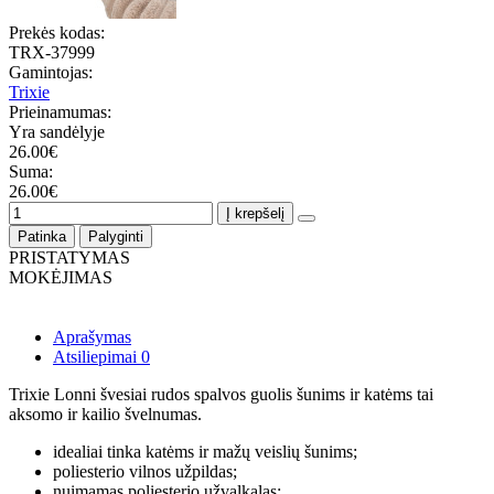
Prekės kodas:
TRX-37999
Gamintojas:
Trixie
Prieinamumas:
Yra sandėlyje
26.00€
Suma:
26.00€
Į krepšelį
Patinka
Palyginti
PRISTATYMAS
MOKĖJIMAS
Aprašymas
Atsiliepimai
0
Trixie Lonni švesiai rudos spalvos guolis šunims ir katėms tai
aksomo ir kailio švelnumas.
idealiai tinka katėms ir mažų veislių šunims;
poliesterio vilnos užpildas;
nuimamas poliesterio užvalkalas;