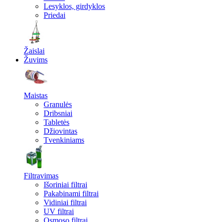
Lesyklos, girdyklos
Priedai
Žaislai
Žuvims
Maistas
Granulės
Dribsniai
Tabletės
Džiovintas
Tvenkiniams
Filtravimas
Išoriniai filtrai
Pakabinami filtrai
Vidiniai filtrai
UV filtrai
Osmoso filtrai