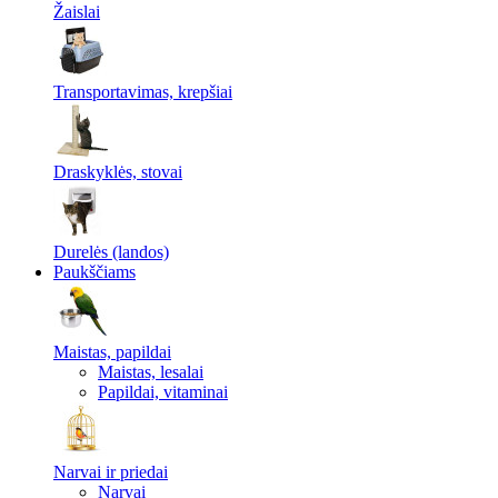
Žaislai
Transportavimas, krepšiai
Draskyklės, stovai
Durelės (landos)
Paukščiams
Maistas, papildai
Maistas, lesalai
Papildai, vitaminai
Narvai ir priedai
Narvai