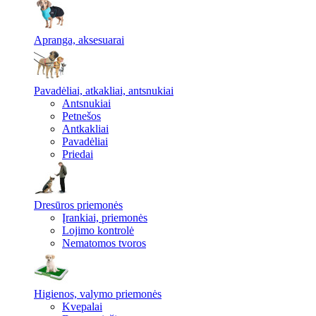
Apranga, aksesuarai
Pavadėliai, atkakliai, antsnukiai
Antsnukiai
Petnešos
Antkakliai
Pavadėliai
Priedai
Dresūros priemonės
Įrankiai, priemonės
Lojimo kontrolė
Nematomos tvoros
Higienos, valymo priemonės
Kvepalai