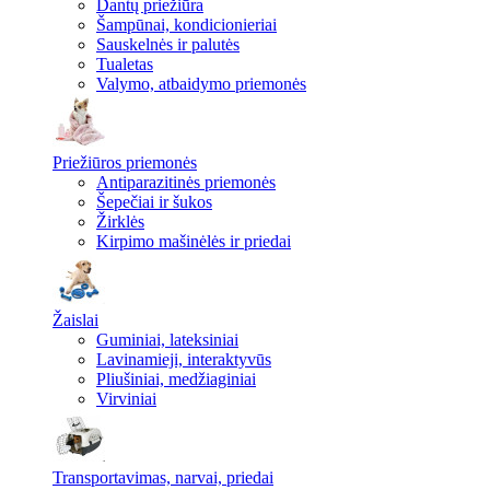
Dantų priežiūra
Šampūnai, kondicionieriai
Sauskelnės ir palutės
Tualetas
Valymo, atbaidymo priemonės
Priežiūros priemonės
Antiparazitinės priemonės
Šepečiai ir šukos
Žirklės
Kirpimo mašinėlės ir priedai
Žaislai
Guminiai, lateksiniai
Lavinamieji, interaktyvūs
Pliušiniai, medžiaginiai
Virviniai
Transportavimas, narvai, priedai