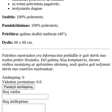
su tvirtai pritvirtinta pagalvėle;
neslystantis dugnas
Sudėtis:
100% poliesteris;
Paminkštinimas:
100% poliesteris;
Priežiūra:
galima skalbti mašinoje (40°);
Dydis:
60 x 60 cm.
Pateiktos nuotraukos yra informacinio pobūdžio ir gali skirtis nuo
realios prekės išvaizdos. Dėl galimų Jūsų kompiuterio, ekrano
raiškos nustatymų ar apšvietimo skirtumų, reali spalva gali nežymiai
skirtis nuo esančios nuotraukoje.
Atsiliepimų: 0
Vidutinis įvertinimas: 0.0
Parašyti atsiliepimą
Jūsų vardas
Jūsų atsiliepimas