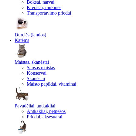
Boksai, narvai
Krepšiai, rankinės
Transportavimo priedai
Durelės (landos)
Katėms
Maistas, skanėstai
Sausas maistas
Konservai
Skanėstai
Maisto papildai, vitaminai
Pavadėliai, antkakliai
Antkakliai, petnešos
Priedai, aksesuarai