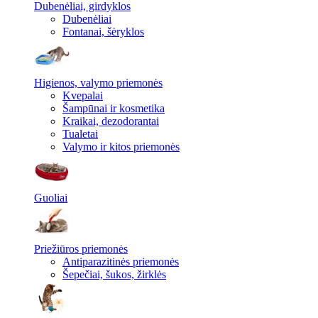
Dubenėliai, girdyklos
Dubenėliai
Fontanai, šėryklos
Higienos, valymo priemonės
Kvepalai
Šampūnai ir kosmetika
Kraikai, dezodorantai
Tualetai
Valymo ir kitos priemonės
Guoliai
Priežiūros priemonės
Antiparazitinės priemonės
Šepečiai, šukos, žirklės