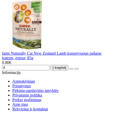
Iams Naturally Cat New Zealand Lamb konservuotas pašaras
katėms, ėriena; 85g
0.80€
Į krepšelį
Informacija
Apmokėjimas
Pristatymas
Pirkimo-pardavimo taisyklės
Privatumo politika
Prekių grąžinimas
Apie mus
Rekvizitai ir kontaktai