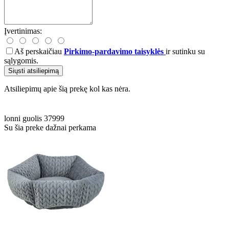
Įvertinimas:
Aš perskaičiau
Pirkimo-pardavimo taisyklės
ir sutinku su
sąlygomis.
Siųsti atsiliepimą
Atsiliepimų apie šią prekę kol kas nėra.
lonni
guolis
37999
Su šia preke dažnai perkama