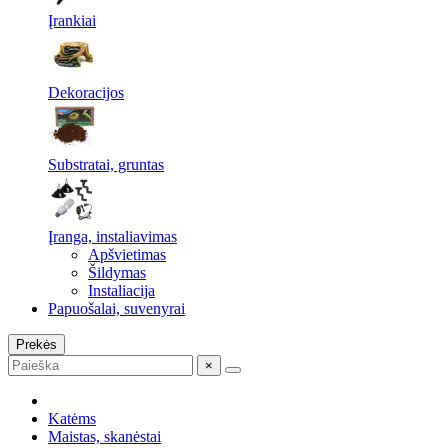
Įrankiai
Dekoracijos
Substratai, gruntas
Įranga, instaliavimas
Apšvietimas
Šildymas
Instaliacija
Papuošalai, suvenyrai
Prekės
×
Katėms
Maistas, skanėstai