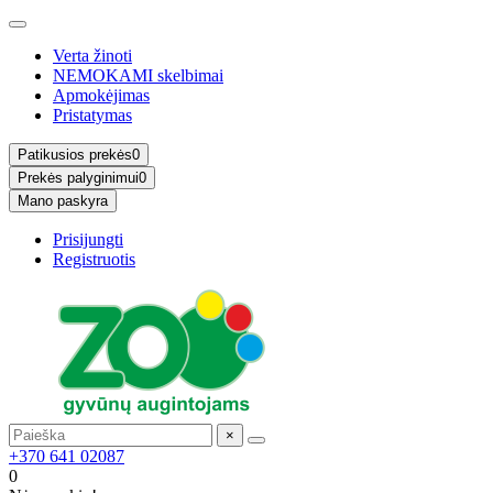
Verta žinoti
NEMOKAMI skelbimai
Apmokėjimas
Pristatymas
Patikusios prekės
0
Prekės palyginimui
0
Mano paskyra
Prisijungti
Registruotis
×
+370 641 02087
0