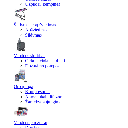
Užpildai, kempinės
Šildymas ir apšvietimas
Apšvietimas
Šildymas
Vandens siurbliai
Cirkuliaciniai siurbliai
Dozavimo pompos
Oro įranga
Kompresoriai
Akmenukai, difuzoriai
Žarnelės, sujungimai
Vandens priežiūrai
Druskos