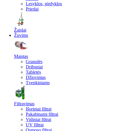
Lesyklos, girdyklos
Priedai
Žaislai
Žuvims
Maistas
Granulės
Dribsniai
Tabletės
Džiovintas
Tvenkiniams
Filtravimas
Išoriniai filtrai
Pakabinami filtrai
Vidiniai filtrai
UV filtrai
Osmoso filtrai