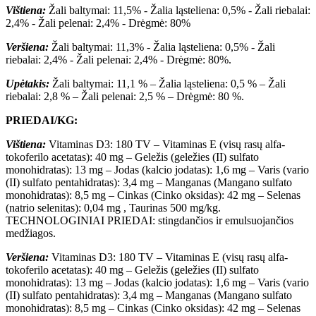
Vištiena:
Žali baltymai: 11,5% - Žalia ląsteliena: 0,5% - Žali riebalai:
2,4% - Žali pelenai: 2,4% - Drėgmė: 80%
Veršiena:
Žali baltymai: 11,3% - Žalia ląsteliena: 0,5% - Žali
riebalai: 2,4% - Žali pelenai: 2,4% - Drėgmė: 80%.
Upėtakis:
Žali baltymai: 11,1 % – Žalia ląsteliena: 0,5 % – Žali
riebalai: 2,8 % – Žali pelenai: 2,5 % – Drėgmė: 80 %.
PRIEDAI/KG:
Vištiena:
Vitaminas D3: 180 TV – Vitaminas E (visų rasų alfa-
tokoferilo acetatas): 40 mg – Geležis (geležies (II) sulfato
monohidratas): 13 mg – Jodas (kalcio jodatas): 1,6 mg – Varis (vario
(II) sulfato pentahidratas): 3,4 mg – Manganas (Mangano sulfato
monohidratas): 8,5 mg – Cinkas (Cinko oksidas): 42 mg – Selenas
(natrio selenitas): 0,04 mg , Taurinas 500 mg/kg.
TECHNOLOGINIAI PRIEDAI: stingdančios ir emulsuojančios
medžiagos.
Veršiena:
Vitaminas D3: 180 TV – Vitaminas E (visų rasų alfa-
tokoferilo acetatas): 40 mg – Geležis (geležies (II) sulfato
monohidratas): 13 mg – Jodas (kalcio jodatas): 1,6 mg – Varis (vario
(II) sulfato pentahidratas): 3,4 mg – Manganas (Mangano sulfato
monohidratas): 8,5 mg – Cinkas (Cinko oksidas): 42 mg – Selenas