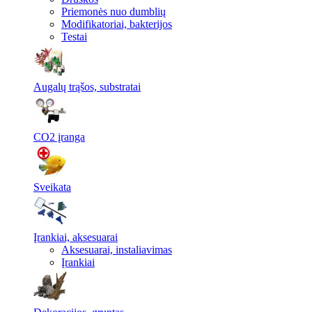
Priemonės nuo dumblių
Modifikatoriai, bakterijos
Testai
Augalų trąšos, substratai
CO2 įranga
Sveikata
Įrankiai, aksesuarai
Aksesuarai, instaliavimas
Įrankiai