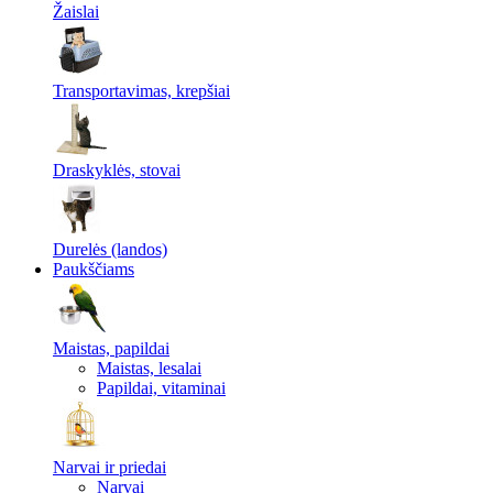
Žaislai
Transportavimas, krepšiai
Draskyklės, stovai
Durelės (landos)
Paukščiams
Maistas, papildai
Maistas, lesalai
Papildai, vitaminai
Narvai ir priedai
Narvai