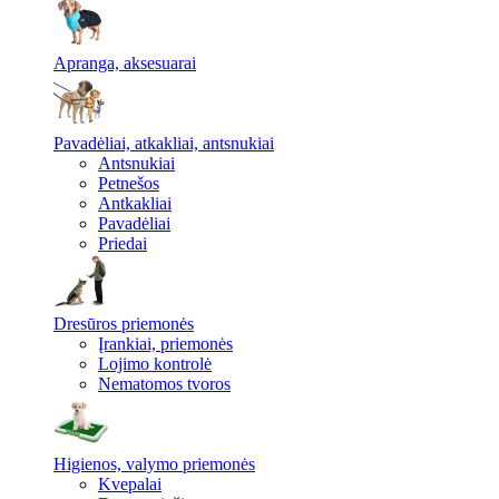
Apranga, aksesuarai
Pavadėliai, atkakliai, antsnukiai
Antsnukiai
Petnešos
Antkakliai
Pavadėliai
Priedai
Dresūros priemonės
Įrankiai, priemonės
Lojimo kontrolė
Nematomos tvoros
Higienos, valymo priemonės
Kvepalai