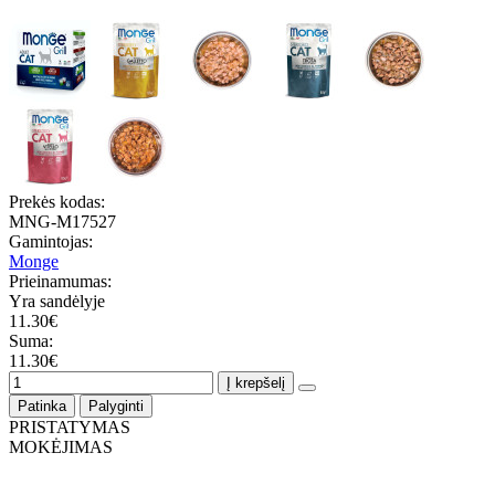
Prekės kodas:
MNG-M17527
Gamintojas:
Monge
Prieinamumas:
Yra sandėlyje
11.30€
Suma:
11.30€
Į krepšelį
Patinka
Palyginti
PRISTATYMAS
MOKĖJIMAS