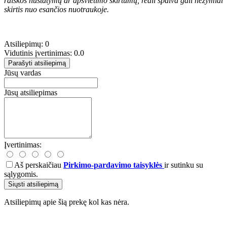
raiškos nustatymų ar apšvietimo skirtumų, reali spalva gali nežymiai
skirtis nuo esančios nuotraukoje.
Atsiliepimų: 0
Vidutinis įvertinimas: 0.0
Parašyti atsiliepimą
Jūsų vardas
Jūsų atsiliepimas
Įvertinimas:
Aš perskaičiau
Pirkimo-pardavimo taisyklės
ir sutinku su
sąlygomis.
Siųsti atsiliepimą
Atsiliepimų apie šią prekę kol kas nėra.