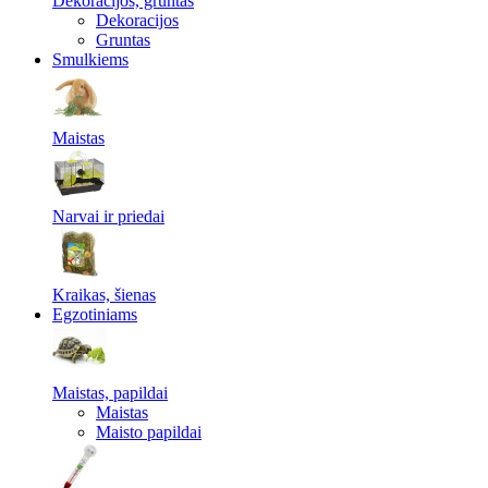
Dekoracijos, gruntas
Dekoracijos
Gruntas
Smulkiems
Maistas
Narvai ir priedai
Kraikas, šienas
Egzotiniams
Maistas, papildai
Maistas
Maisto papildai