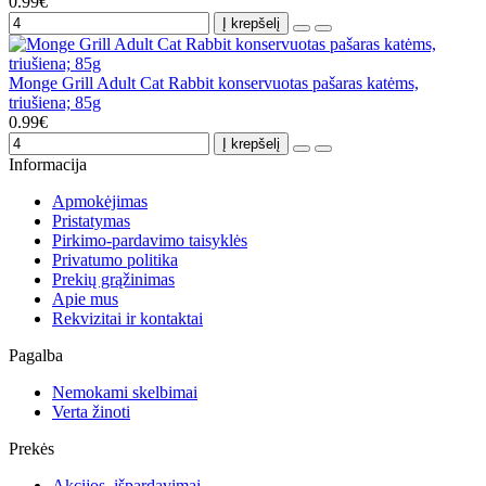
0.99€
Į krepšelį
Monge Grill Adult Cat Rabbit konservuotas pašaras katėms,
triušiena; 85g
0.99€
Į krepšelį
Informacija
Apmokėjimas
Pristatymas
Pirkimo-pardavimo taisyklės
Privatumo politika
Prekių grąžinimas
Apie mus
Rekvizitai ir kontaktai
Pagalba
Nemokami skelbimai
Verta žinoti
Prekės
Akcijos, išpardavimai