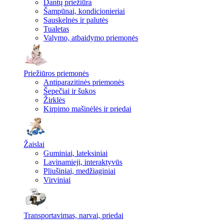
Dantų priežiūra
Šampūnai, kondicionieriai
Sauskelnės ir palutės
Tualetas
Valymo, atbaidymo priemonės
Priežiūros priemonės
Antiparazitinės priemonės
Šepečiai ir šukos
Žirklės
Kirpimo mašinėlės ir priedai
Žaislai
Guminiai, lateksiniai
Lavinamieji, interaktyvūs
Pliušiniai, medžiaginiai
Virviniai
Transportavimas, narvai, priedai