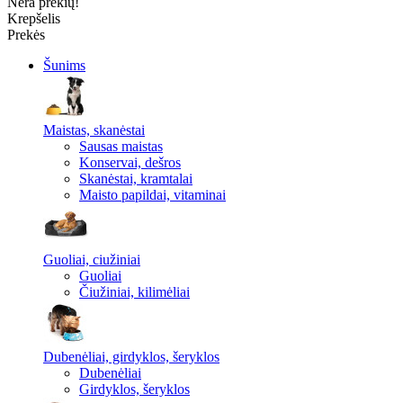
Nėra prekių!
Krepšelis
Prekės
Šunims
Maistas, skanėstai
Sausas maistas
Konservai, dešros
Skanėstai, kramtalai
Maisto papildai, vitaminai
Guoliai, ciužiniai
Guoliai
Čiužiniai, kilimėliai
Dubenėliai, girdyklos, šeryklos
Dubenėliai
Girdyklos, šeryklos