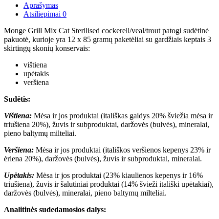
Aprašymas
Atsiliepimai
0
Monge Grill Mix Cat Sterilised cockerell/veal/trout patogi sudėtinė
pakuotė, kurioje yra 12 x 85 gramų paketėliai su gardžiais keptais 3
skirtingų skonių konservais:
vištiena
upėtakis
veršiena
Sudėtis:
Vištiena:
Mėsa ir jos produktai (itališkas gaidys 20% šviežia mėsa ir
triušiena 20%), žuvis ir subproduktai, daržovės (bulvės), mineralai,
pieno baltymų milteliai.
Veršiena:
Mėsa ir jos produktai (itališkos veršienos kepenys 23% ir
ėriena 20%), daržovės (bulvės), žuvis ir subproduktai, mineralai.
Upėtakis:
Mėsa ir jos produktai (23% kiaulienos kepenys ir 16%
triušiena), žuvis ir šalutiniai produktai (14% švieži itališki upėtakiai),
daržovės (bulvės), mineralai, pieno baltymų milteliai.
Analitinės sudedamosios dalys: