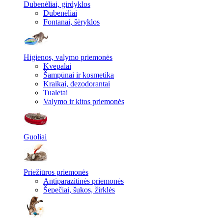
Dubenėliai, girdyklos
Dubenėliai
Fontanai, šėryklos
Higienos, valymo priemonės
Kvepalai
Šampūnai ir kosmetika
Kraikai, dezodorantai
Tualetai
Valymo ir kitos priemonės
Guoliai
Priežiūros priemonės
Antiparazitinės priemonės
Šepečiai, šukos, žirklės