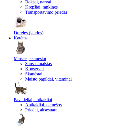
Boksai, narvai
Krepšiai, rankinės
Transportavimo priedai
Durelės (landos)
Katėms
Maistas, skanėstai
Sausas maistas
Konservai
Skanėstai
Maisto papildai, vitaminai
Pavadėliai, antkakliai
Antkakliai, petnešos
Priedai, aksesuarai