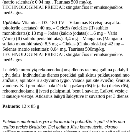
(natrio selenitas): 0,04 mg , Taurinas 500 mg/kg.
TECHNOLOGINIAI PRIEDAI: stingdančios ir emulsuojančios
medžiagos.
Upėtakis:
Vitaminas D3: 180 TV – Vitaminas E (visų rasų alfa-
tokoferilo acetatas): 40 mg – Geležis (geležies (II) sulfato
monohidratas): 13 mg – Jodas (kalcio jodatas): 1,6 mg – Varis
(Varis) (II) sulfato pentahidratas): 3,4 mg – Manganas (Mangano
sulfato monohidratas): 8,5 mg – Cinkas (Cinko oksidas): 42 mg –
Selenas (natrio selenitas): 0,04 mg, Taurinas 500mg/kg.
TECHNOLOGINIAI PRIEDAI: stingdančios ir emulsuojančios
medžiagos.
Lentelėje nurodytą rekomenduojamą dienos racioną galima padalyti
į dvi dalis. Individualūs dienos poreikiai gali skirtis priklausomai nuo
amžiaus, aplinkos ir aktyvumo lygio. Visada palikite šviežio, švaraus
vandens. Kai produktas pakeičia kitą pašarų rūšį ir (arba) dietos rūšį,
rekomenduojama jį įvesti palaipsniui, bent 1 savaitę. Laikyti vėsioje
ir sausoje vietoje. Atidarius laikyti šaldytuve ir suvartoti per 3 dienas.
Pakuotė:
12 x 85 g
Pateiktos nuotraukos yra informacinio pobūdžio ir gali skirtis nuo
realios prekės išvaizdos. Dėl galimų Jūsų kompiuterio, ekrano