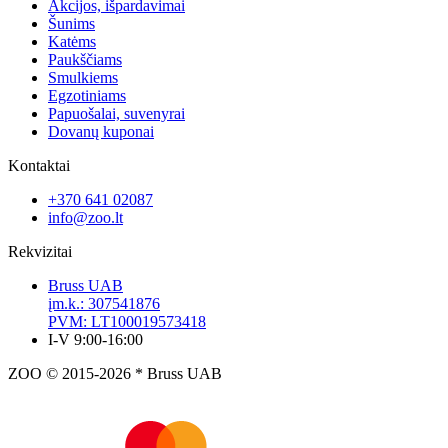
Akcijos, išpardavimai
Šunims
Katėms
Paukščiams
Smulkiems
Egzotiniams
Papuošalai, suvenyrai
Dovanų kuponai
Kontaktai
+370 641 02087
info@zoo.lt
Rekvizitai
Bruss UAB
įm.k.: 307541876
PVM: LT100019573418
I-V 9:00-16:00
ZOO © 2015-2026 * Bruss UAB