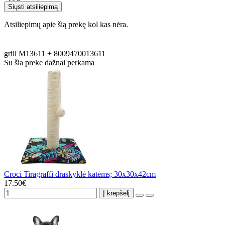
Siųsti atsiliepimą
Atsiliepimų apie šią prekę kol kas nėra.
grill
M13611
+
8009470013611
Su šia preke dažnai perkama
Croci Tiragraffi draskyklė katėms; 30x30x42cm
17.50€
Į krepšelį