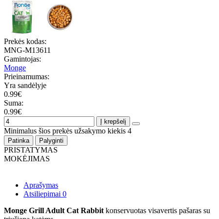
Prekės kodas:
MNG-M13611
Gamintojas:
Monge
Prieinamumas:
Yra sandėlyje
0.99€
Suma:
0.99€
Į krepšelį
Minimalus šios prekės užsakymo kiekis 4
Patinka
Palyginti
PRISTATYMAS
MOKĖJIMAS
Aprašymas
Atsiliepimai
0
Monge Grill Adult Cat Rabbit
konservuotas visavertis pašaras su