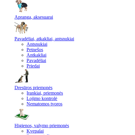
Apranga, aksesuarai
Pavadėliai, atkakliai, antsnukiai
Antsnukiai
Petnešos
Antkakliai
Pavadėliai
Priedai
Dresūros priemonės
Įrankiai, priemonės
Lojimo kontrolė
Nematomos tvoros
Higienos, valymo priemonės
Kvepalai