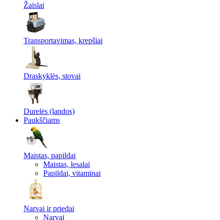
Žaislai
Transportavimas, krepšiai
Draskyklės, stovai
Durelės (landos)
Paukščiams
Maistas, papildai
Maistas, lesalai
Papildai, vitaminai
Narvai ir priedai
Narvai