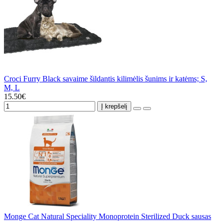
Croci Furry Black savaime šildantis kilimėlis šunims ir katėms; S,
M, L
15.50€
Į krepšelį
Monge Cat Natural Speciality Monoprotein Sterilized Duck sausas