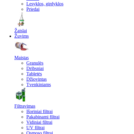
Lesyklos, girdyklos
Priedai
Žaislai
Žuvims
Maistas
Granulės
Dribsniai
Tabletės
Džiovintas
Tvenkiniams
Filtravimas
Išoriniai filtrai
Pakabinami filtrai
Vidiniai filtrai
UV filtrai
Osmoso filtrai