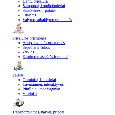
Dantų priežiūra
Šampūnai, kondicionieriai
Sauskelnės ir palutės
Tualetas
Valymo, atbaidymo priemonės
Priežiūros priemonės
Antiparazitinės priemonės
Šepečiai ir šukos
Žirklės
Kirpimo mašinėlės ir priedai
Žaislai
Guminiai, lateksiniai
Lavinamieji, interaktyvūs
Pliušiniai, medžiaginiai
Virviniai
Transportavimas, narvai, priedai