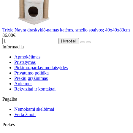
Trixie Nayra draskyklė-namas katėms, smėlio spalvos; 40x40x83cm
86.00€
Į krepšelį
Informacija
Apmokėjimas
Pristatymas
Pirkimo-pardavimo taisyklės
Privatumo politika
Prekių grąžinimas
Apie mus
Rekvizitai ir kontaktai
Pagalba
Nemokami skelbimai
Verta žinoti
Prekės