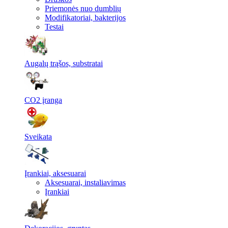
Priemonės nuo dumblių
Modifikatoriai, bakterijos
Testai
Augalų trąšos, substratai
CO2 įranga
Sveikata
Įrankiai, aksesuarai
Aksesuarai, instaliavimas
Įrankiai