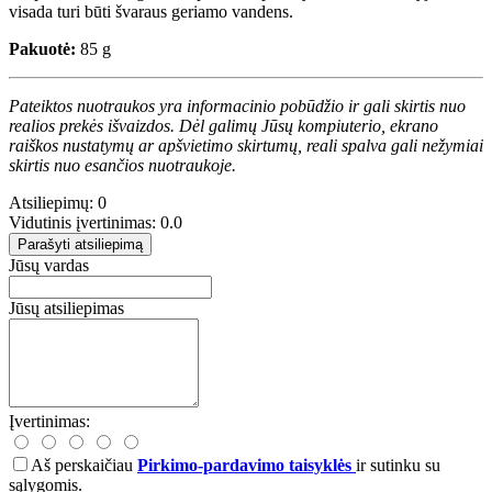
visada turi būti švaraus geriamo vandens.
Pakuotė:
85 g
Pateiktos nuotraukos yra informacinio pobūdžio ir gali skirtis nuo
realios prekės išvaizdos. Dėl galimų Jūsų kompiuterio, ekrano
raiškos nustatymų ar apšvietimo skirtumų, reali spalva gali nežymiai
skirtis nuo esančios nuotraukoje.
Atsiliepimų: 0
Vidutinis įvertinimas: 0.0
Parašyti atsiliepimą
Jūsų vardas
Jūsų atsiliepimas
Įvertinimas:
Aš perskaičiau
Pirkimo-pardavimo taisyklės
ir sutinku su
sąlygomis.