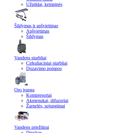
Užpildai, kempinės
Šildymas ir apšvietimas
Apšvietimas
Šildymas
Vandens siurbliai
Cirkuliaciniai siurbliai
Dozavimo pompos
Oro įranga
Kompresoriai
Akmenukai, difuzoriai
Žarnelės, sujungimai
Vandens priežiūrai
Druskos