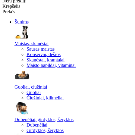
Nėra prekių!
Krepšelis
Prekės
Šunims
Maistas, skanėstai
Sausas maistas
Konservai, dešros
Skanėstai, kramtalai
Maisto papildai, vitaminai
Guoliai, ciužiniai
Guoliai
Čiužiniai, kilimėliai
Dubenėliai, girdyklos, šeryklos
Dubenėliai
Girdyklos, šeryklos