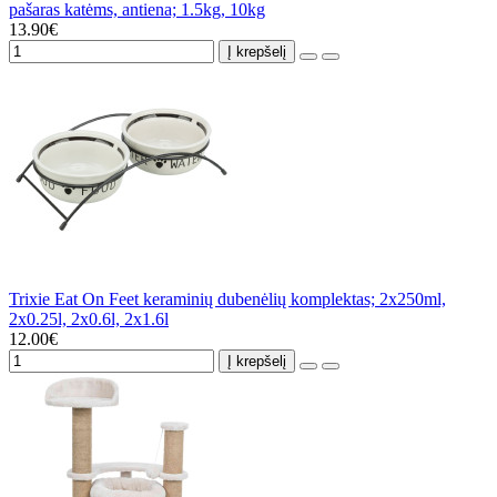
pašaras katėms, antiena; 1.5kg, 10kg
13.90€
Į krepšelį
Trixie Eat On Feet keraminių dubenėlių komplektas; 2x250ml,
2x0.25l, 2x0.6l, 2x1.6l
12.00€
Į krepšelį