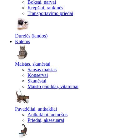
Boksai, narvai
Krepšiai, rankinės
Transportavimo priedai
Durelės (landos)
Katėms
Maistas, skanėstai
Sausas maistas
Konservai
Skanėstai
Maisto papildai, vitaminai
Pavadėliai, antkakliai
Antkakliai, petnešos
Priedai, aksesuarai