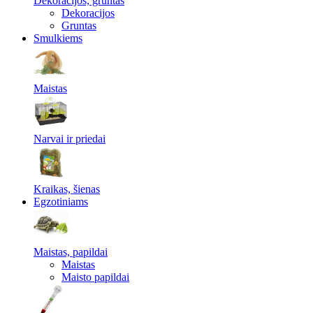
Dekoracijos, gruntas
Dekoracijos
Gruntas
Smulkiems
Maistas
Narvai ir priedai
Kraikas, šienas
Egzotiniams
Maistas, papildai
Maistas
Maisto papildai