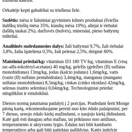
triušiena katėms.
Orkaitėje kepti gabalėliai su triušiena žele.
Sudėtis:
mėsa ir šalutiniai gyvūninės kilmės produktai (šviežia
itališkų triušių mėsa 35%, kiaulių mėsa 10%), aliejai ir riebalai
(lašišų taukai 2%), daržovės (bulvės), mineralai, pieno baltymų
milteliai.
Analitinės sudedamosios dalys:
žali baltymai 9,7%, žali riebalai
3,8%, žalia ląsteliena 0,5%, žali pelenai 2,5%, drėgmė 80%.
Maistiniai priedai/kg:
vitaminas D3 180 TV/kg, vitaminas E (visų
rac-alfa-tokoferyl-acetatas) 40 mg/kg, geležis (geležies (II) sulfatas
monohidratas) 13mg/kg, jodas (kalcio jodatas) 1,6mg/kg, varis
(vario (II) sulfatas pentahidratas) 3,4mg/kg, manganas (mangano
sulfatas monohidratas) 8,5mg/kg, cinkas (cinko oksidas) 42mg/kg,
selenas (natrio selenitas) 0,04mg/kg. Technologiniai priedai:
stingdikliai ir emulsikliai.
Dienos normą patariama padalyti į 2 porcijas. Pradedant šerti Monge
pirmą kartą, rekomenduojame pereiti nuo kito ėdalo palaipsniui, per
7 dienas, senojo ėdalo kiekį mažindami, o naujojo kiekį didindami.
Katė gali ėsti daugiau arba mažiau, tai priklauso nuo amžiaus,
temperamento ir aktyvumo lygio. Ėdalas turi būti kambario
temperatūros arba gali būti patiektas pašildytas. Katės indelyje