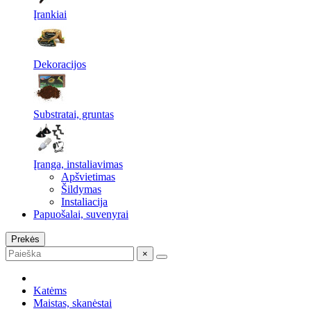
Įrankiai
Dekoracijos
Substratai, gruntas
Įranga, instaliavimas
Apšvietimas
Šildymas
Instaliacija
Papuošalai, suvenyrai
Prekės
×
Katėms
Maistas, skanėstai