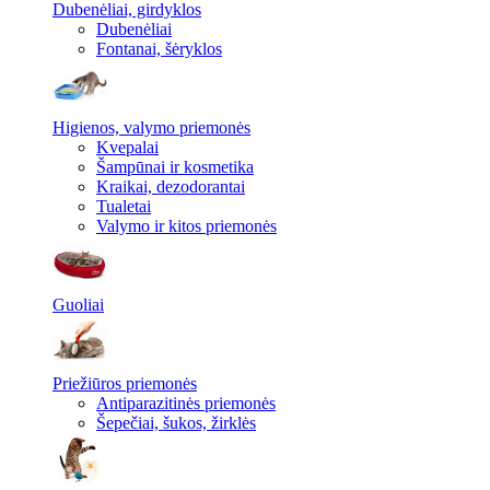
Dubenėliai, girdyklos
Dubenėliai
Fontanai, šėryklos
Higienos, valymo priemonės
Kvepalai
Šampūnai ir kosmetika
Kraikai, dezodorantai
Tualetai
Valymo ir kitos priemonės
Guoliai
Priežiūros priemonės
Antiparazitinės priemonės
Šepečiai, šukos, žirklės