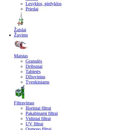
Lesyklos, girdyklos
Priedai
Žaislai
Žuvims
Maistas
Granulės
Dribsniai
Tabletės
Džiovintas
Tvenkiniams
Filtravimas
Išoriniai filtrai
Pakabinami filtrai
Vidiniai filtrai
UV filtrai
Osmoso filtrai