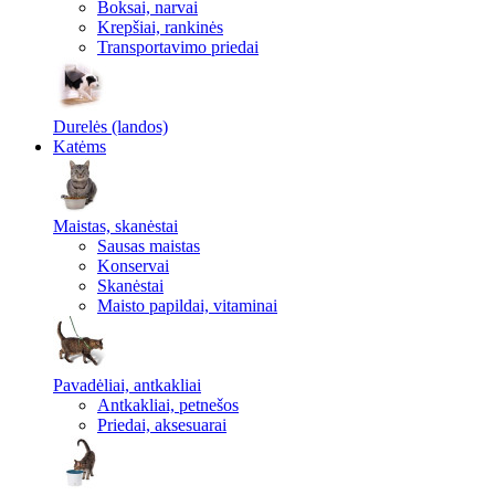
Boksai, narvai
Krepšiai, rankinės
Transportavimo priedai
Durelės (landos)
Katėms
Maistas, skanėstai
Sausas maistas
Konservai
Skanėstai
Maisto papildai, vitaminai
Pavadėliai, antkakliai
Antkakliai, petnešos
Priedai, aksesuarai