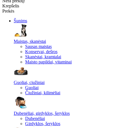
Nėra prekių!
Krepšelis
Prekės
Šunims
Maistas, skanėstai
Sausas maistas
Konservai, dešros
Skanėstai, kramtalai
Maisto papildai, vitaminai
Guoliai, ciužiniai
Guoliai
Čiužiniai, kilimėliai
Dubenėliai, girdyklos, šeryklos
Dubenėliai
Girdyklos, šeryklos