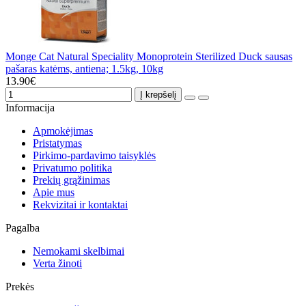
Monge Cat Natural Speciality Monoprotein Sterilized Duck sausas
pašaras katėms, antiena; 1.5kg, 10kg
13.90€
Į krepšelį
Informacija
Apmokėjimas
Pristatymas
Pirkimo-pardavimo taisyklės
Privatumo politika
Prekių grąžinimas
Apie mus
Rekvizitai ir kontaktai
Pagalba
Nemokami skelbimai
Verta žinoti
Prekės