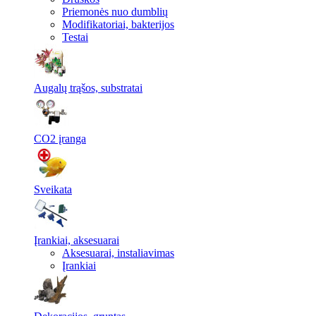
Priemonės nuo dumblių
Modifikatoriai, bakterijos
Testai
Augalų trąšos, substratai
CO2 įranga
Sveikata
Įrankiai, aksesuarai
Aksesuarai, instaliavimas
Įrankiai