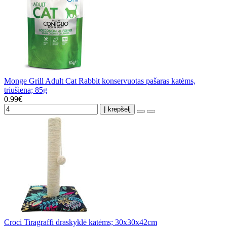
Monge Grill Adult Cat Rabbit konservuotas pašaras katėms,
triušiena; 85g
0.99€
Į krepšelį
Croci Tiragraffi draskyklė katėms; 30x30x42cm