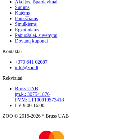
Akcijos, išpardavimai
Šunims
Katėms
Paukščiams
Smulkiems
Egzotiniams
Papuošalai, suvenyrai
Dovanų kuponai
Kontaktai
+370 641 02087
info@zoo.lt
Rekvizitai
Bruss UAB
įm.k.: 307541876
PVM: LT100019573418
I-V 9:00-16:00
ZOO © 2015-2026 * Bruss UAB