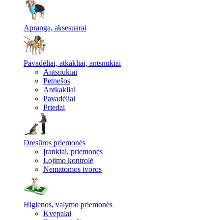
Apranga, aksesuarai
Pavadėliai, atkakliai, antsnukiai
Antsnukiai
Petnešos
Antkakliai
Pavadėliai
Priedai
Dresūros priemonės
Įrankiai, priemonės
Lojimo kontrolė
Nematomos tvoros
Higienos, valymo priemonės
Kvepalai