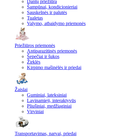
Dantų priežiūra
Šampūnai, kondicionieriai
Sauskelnės ir palutės
Tualetas
Valymo, atbaidymo priemonės
Priežiūros priemonės
Antiparazitinės priemonės
Šepečiai ir šukos
Žirklės
Kirpimo mašinėlės ir priedai
Žaislai
Guminiai, lateksiniai
Lavinamieji, interaktyvūs
Pliušiniai, medžiaginiai
Virviniai
Transportavimas, narvai, priedai