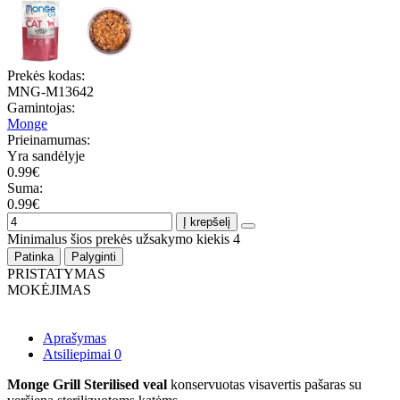
Prekės kodas:
MNG-M13642
Gamintojas:
Monge
Prieinamumas:
Yra sandėlyje
0.99€
Suma:
0.99€
Į krepšelį
Minimalus šios prekės užsakymo kiekis 4
Patinka
Palyginti
PRISTATYMAS
MOKĖJIMAS
Aprašymas
Atsiliepimai
0
Monge Grill Sterilised veal
konservuotas visavertis pašaras su