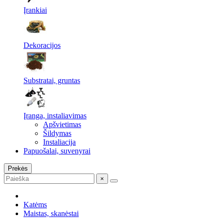
Įrankiai
Dekoracijos
Substratai, gruntas
Įranga, instaliavimas
Apšvietimas
Šildymas
Instaliacija
Papuošalai, suvenyrai
Prekės
×
Katėms
Maistas, skanėstai