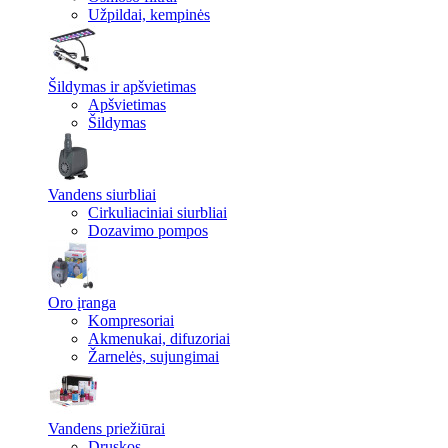
Užpildai, kempinės
Šildymas ir apšvietimas
Apšvietimas
Šildymas
Vandens siurbliai
Cirkuliaciniai siurbliai
Dozavimo pompos
Oro įranga
Kompresoriai
Akmenukai, difuzoriai
Žarnelės, sujungimai
Vandens priežiūrai
Druskos