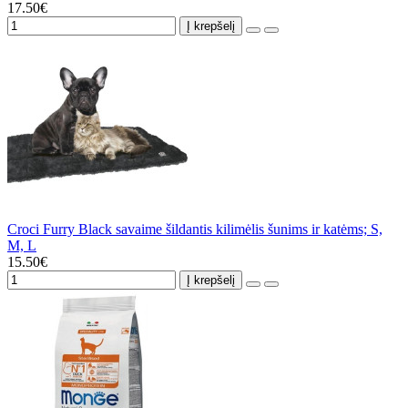
17.50€
Į krepšelį
Croci Furry Black savaime šildantis kilimėlis šunims ir katėms; S,
M, L
15.50€
Į krepšelį