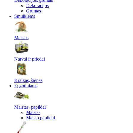
Dekoracijos, gruntas
Dekoracijos
Gruntas
Smulkiems
Maistas
Narvai ir priedai
Kraikas, šienas
Egzotiniams
Maistas, papildai
Maistas
Maisto papildai