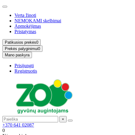
Verta žinoti
NEMOKAMI skelbimai
Apmokėjimas
Pristatymas
Patikusios prekės
0
Prekės palyginimui
0
Mano paskyra
Prisijungti
Registruotis
×
+370 641 02087
0