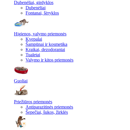
Dubenėliai, girdyklos
Dubenėliai
Fontanai, šėryklos
Higienos, valymo priemonės
Kvepalai
Šampūnai ir kosmetika
Kraikai, dezodorantai
Tualetai
Valymo ir kitos priemonės
Guoliai
Priežiūros priemonės
Antiparazitinės priemonės
Šepečiai, šukos, žirklės