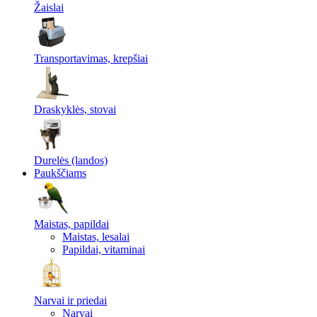
Žaislai
Transportavimas, krepšiai
Draskyklės, stovai
Durelės (landos)
Paukščiams
Maistas, papildai
Maistas, lesalai
Papildai, vitaminai
Narvai ir priedai
Narvai