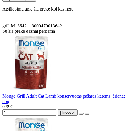
Atsiliepimų apie šią prekę kol kas nėra.
grill
M13642
+
8009470013642
Su šia preke dažnai perkama
Monge Grill Adult Cat Lamb konservuotas pašaras katėms, ėriena;
85g
0.99€
Į krepšelį