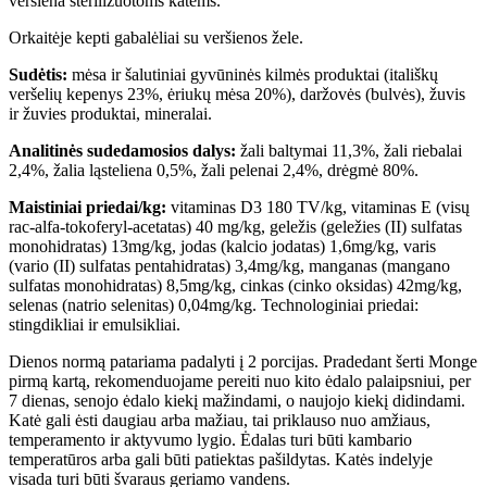
veršiena sterilizuotoms katėms.
Orkaitėje kepti gabalėliai su veršienos žele.
Sudėtis:
mėsa ir šalutiniai gyvūninės kilmės produktai (itališkų
veršelių kepenys 23%, ėriukų mėsa 20%), daržovės (bulvės), žuvis
ir žuvies produktai, mineralai.
Analitinės sudedamosios dalys:
žali baltymai 11,3%, žali riebalai
2,4%, žalia ląsteliena 0,5%, žali pelenai 2,4%, drėgmė 80%.
Maistiniai priedai/kg:
vitaminas D3 180 TV/kg, vitaminas E (visų
rac-alfa-tokoferyl-acetatas) 40 mg/kg, geležis (geležies (II) sulfatas
monohidratas) 13mg/kg, jodas (kalcio jodatas) 1,6mg/kg, varis
(vario (II) sulfatas pentahidratas) 3,4mg/kg, manganas (mangano
sulfatas monohidratas) 8,5mg/kg, cinkas (cinko oksidas) 42mg/kg,
selenas (natrio selenitas) 0,04mg/kg. Technologiniai priedai:
stingdikliai ir emulsikliai.
Dienos normą patariama padalyti į 2 porcijas. Pradedant šerti Monge
pirmą kartą, rekomenduojame pereiti nuo kito ėdalo palaipsniui, per
7 dienas, senojo ėdalo kiekį mažindami, o naujojo kiekį didindami.
Katė gali ėsti daugiau arba mažiau, tai priklauso nuo amžiaus,
temperamento ir aktyvumo lygio. Ėdalas turi būti kambario
temperatūros arba gali būti patiektas pašildytas. Katės indelyje
visada turi būti švaraus geriamo vandens.