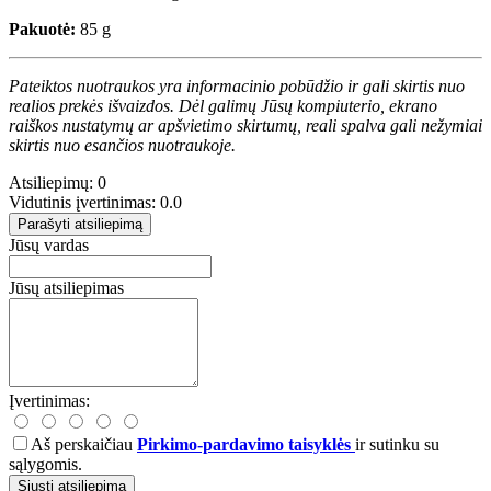
Pakuotė:
85 g
Pateiktos nuotraukos yra informacinio pobūdžio ir gali skirtis nuo
realios prekės išvaizdos. Dėl galimų Jūsų kompiuterio, ekrano
raiškos nustatymų ar apšvietimo skirtumų, reali spalva gali nežymiai
skirtis nuo esančios nuotraukoje.
Atsiliepimų: 0
Vidutinis įvertinimas: 0.0
Parašyti atsiliepimą
Jūsų vardas
Jūsų atsiliepimas
Įvertinimas:
Aš perskaičiau
Pirkimo-pardavimo taisyklės
ir sutinku su
sąlygomis.
Siųsti atsiliepimą