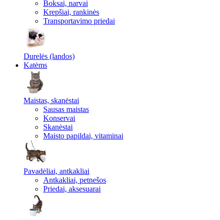
Boksai, narvai
Krepšiai, rankinės
Transportavimo priedai
Durelės (landos)
Katėms
Maistas, skanėstai
Sausas maistas
Konservai
Skanėstai
Maisto papildai, vitaminai
Pavadėliai, antkakliai
Antkakliai, petnešos
Priedai, aksesuarai