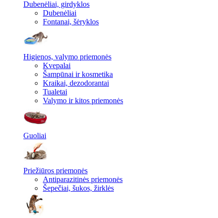
Dubenėliai, girdyklos
Dubenėliai
Fontanai, šėryklos
Higienos, valymo priemonės
Kvepalai
Šampūnai ir kosmetika
Kraikai, dezodorantai
Tualetai
Valymo ir kitos priemonės
Guoliai
Priežiūros priemonės
Antiparazitinės priemonės
Šepečiai, šukos, žirklės