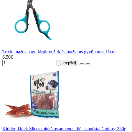
Trixie mažos nagų kirpimo žirklės mažiems gyvūnams; 11cm
6.50€
Į krepšelį
Kiddog Duck Slices minkštos antienos filė, skanėstai šunims; 250g,