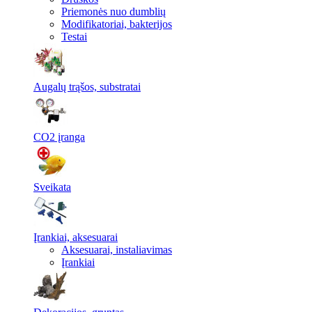
Priemonės nuo dumblių
Modifikatoriai, bakterijos
Testai
Augalų trąšos, substratai
CO2 įranga
Sveikata
Įrankiai, aksesuarai
Aksesuarai, instaliavimas
Įrankiai