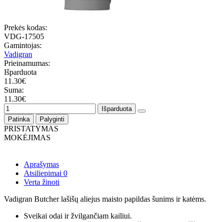
Prekės kodas:
VDG-17505
Gamintojas:
Vadigran
Prieinamumas:
Išparduota
11.30€
Suma:
11.30€
Išparduota
Patinka
Palyginti
PRISTATYMAS
MOKĖJIMAS
Aprašymas
Atsiliepimai
0
Verta žinoti
Vadigran Butcher lašišų aliejus maisto papildas šunims ir katėms.
Sveikai odai ir žvilgančiam kailiui.