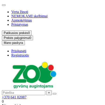
Verta žinoti
NEMOKAMI skelbimai
Apmokėjimas
Pristatymas
Patikusios prekės
0
Prekės palyginimui
0
Mano paskyra
Prisijungti
Registruotis
×
+370 641 02087
0