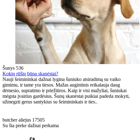
Šunys
536
Kokių rūšių būna skanėstai?
Nauji šeimininkai dažnai lygina šuniuko atsiradimą su vaiko
gimimu, ir tame yra tiesos. Mažas augintinis reikalauja daug
dėmesio, supratimo ir priežiūros. Kaip ir visi mažyliai, šuniukai
mėgsta įvairius gardėsius. Šunų skanėstai puikiai padeda mokyti,
užmegzti gerus santykius su šeimininkais ir ties..
butcher
aliejus
17505
Su šia preke dažnai perkama