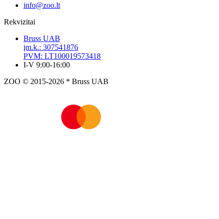
info@zoo.lt
Rekvizitai
Bruss UAB
įm.k.: 307541876
PVM: LT100019573418
I-V 9:00-16:00
ZOO © 2015-2026 * Bruss UAB