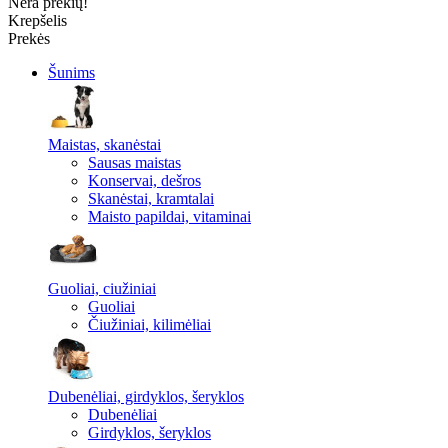
Nėra prekių!
Krepšelis
Prekės
Šunims
Maistas, skanėstai
Sausas maistas
Konservai, dešros
Skanėstai, kramtalai
Maisto papildai, vitaminai
Guoliai, ciužiniai
Guoliai
Čiužiniai, kilimėliai
Dubenėliai, girdyklos, šeryklos
Dubenėliai
Girdyklos, šeryklos