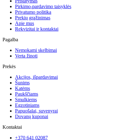
Pristatymas
Pirkimo-pardavimo taisyklės
Privatumo politika
Prekių grąžinimas
Apie mus
Rekvizitai ir kontaktai
Pagalba
Nemokami skelbimai
Verta žinoti
Prekės
Akcijos, išpardavimai
Šunims
Katėms
Paukščiams
Smulkiems
Egzotiniams
Papuošalai, suvenyrai
Dovanų kuponai
Kontaktai
+370 641 02087