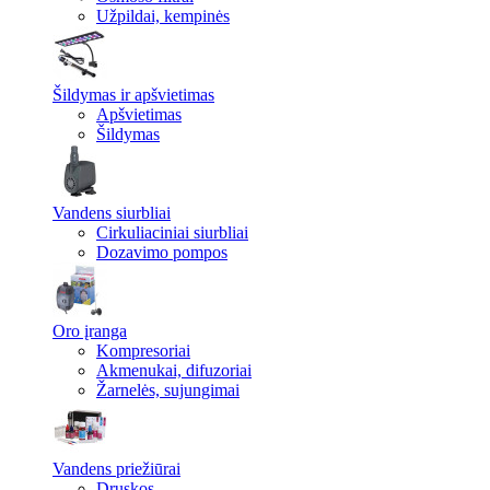
Užpildai, kempinės
Šildymas ir apšvietimas
Apšvietimas
Šildymas
Vandens siurbliai
Cirkuliaciniai siurbliai
Dozavimo pompos
Oro įranga
Kompresoriai
Akmenukai, difuzoriai
Žarnelės, sujungimai
Vandens priežiūrai
Druskos