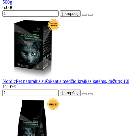
500g
6.00€
Į krepšelį
NordicPet natūralus sušokantis medžio kraikas katėms, dėžutė; 10l
11.97€
Į krepšelį