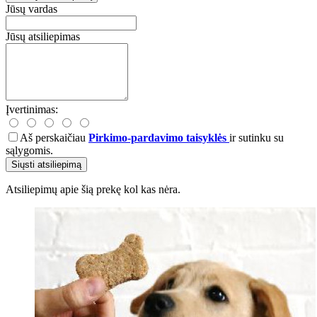
Jūsų vardas
Jūsų atsiliepimas
Įvertinimas:
Aš perskaičiau
Pirkimo-pardavimo taisyklės
ir sutinku su
sąlygomis.
Siųsti atsiliepimą
Atsiliepimų apie šią prekę kol kas nėra.