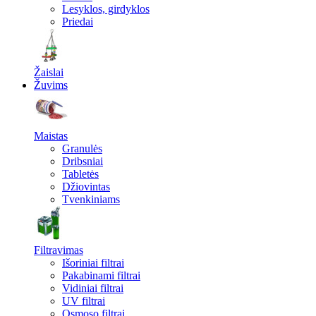
Lesyklos, girdyklos
Priedai
Žaislai
Žuvims
Maistas
Granulės
Dribsniai
Tabletės
Džiovintas
Tvenkiniams
Filtravimas
Išoriniai filtrai
Pakabinami filtrai
Vidiniai filtrai
UV filtrai
Osmoso filtrai