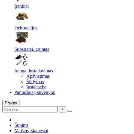
Įrankiai
Dekoracijos
Substratai, gruntas
Įranga, instaliavimas
Apšvietimas
Šildymas
Instaliacija
Papuošalai, suvenyrai
Prekės
×
Šunims
Maistas, skanėstai