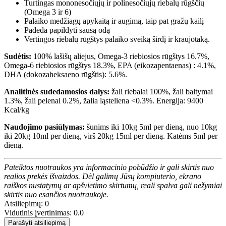
Turtingas mononesočiųjų ir polinesočiųjų riebalų rūgščių
(Omega 3 ir 6)
Palaiko medžiagų apykaitą ir augimą, taip pat gražų kailį
Padeda papildyti sausą odą
Vertingos riebalų rūgštys palaiko sveiką širdį ir kraujotaką.
Sudėtis:
100% lašišų aliejus, Omega-3 riebiosios rūgštys 16.7%,
Omega-6 riebiosios rūgštys 18.3%, EPA (eikozapentaenas) : 4.1%,
DHA (dokozaheksaeno rūgštis): 5.6%.
Analitinės sudedamosios dalys:
žali riebalai 100%, žali baltymai
1.3%, žali pelenai 0.2%, žalia ląsteliena <0.3%. Energija: 9400
Kcal/kg
Naudojimo pasiūlymas:
šunims iki 10kg 5ml per dieną, nuo 10kg
iki 20kg 10ml per dieną, virš 20kg 15ml per dieną. Katėms 5ml per
dieną.
Pateiktos nuotraukos yra informacinio pobūdžio ir gali skirtis nuo
realios prekės išvaizdos. Dėl galimų Jūsų kompiuterio, ekrano
raiškos nustatymų ar apšvietimo skirtumų, reali spalva gali nežymiai
skirtis nuo esančios nuotraukoje.
Atsiliepimų: 0
Vidutinis įvertinimas: 0.0
Parašyti atsiliepimą