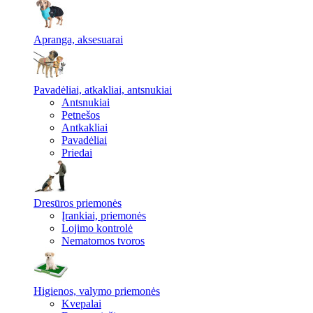
Apranga, aksesuarai
Pavadėliai, atkakliai, antsnukiai
Antsnukiai
Petnešos
Antkakliai
Pavadėliai
Priedai
Dresūros priemonės
Įrankiai, priemonės
Lojimo kontrolė
Nematomos tvoros
Higienos, valymo priemonės
Kvepalai