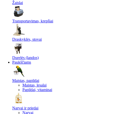
Žaislai
Transportavimas, krepšiai
Draskyklės, stovai
Durelės (landos)
Paukščiams
Maistas, papildai
Maistas, lesalai
Papildai, vitaminai
Narvai ir priedai
Narvai