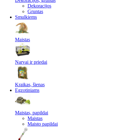
Dekoracijos, gruntas
Dekoracijos
Gruntas
Smulkiems
Maistas
Narvai ir priedai
Kraikas, šienas
Egzotiniams
Maistas, papildai
Maistas
Maisto papildai