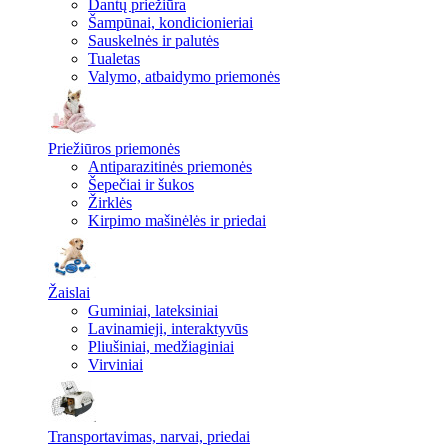
Dantų priežiūra
Šampūnai, kondicionieriai
Sauskelnės ir palutės
Tualetas
Valymo, atbaidymo priemonės
Priežiūros priemonės
Antiparazitinės priemonės
Šepečiai ir šukos
Žirklės
Kirpimo mašinėlės ir priedai
Žaislai
Guminiai, lateksiniai
Lavinamieji, interaktyvūs
Pliušiniai, medžiaginiai
Virviniai
Transportavimas, narvai, priedai