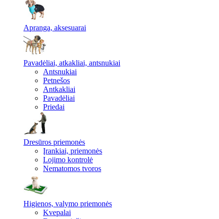
Apranga, aksesuarai
Pavadėliai, atkakliai, antsnukiai
Antsnukiai
Petnešos
Antkakliai
Pavadėliai
Priedai
Dresūros priemonės
Įrankiai, priemonės
Lojimo kontrolė
Nematomos tvoros
Higienos, valymo priemonės
Kvepalai