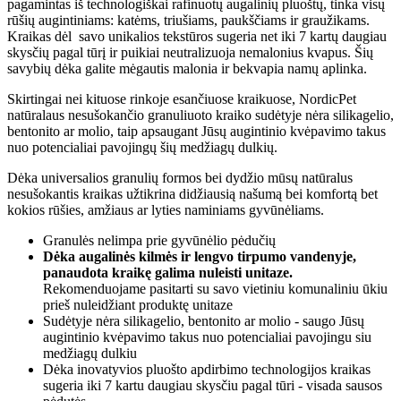
pagamintas iš technologiškai rafinuotų augalinių pluoštų, tinka visų
rūšių augintiniams: katėms, triušiams, paukščiams ir graužikams.
Kraikas dėl savo unikalios tekstūros sugeria net iki 7 kartų daugiau
skysčių pagal tūrį ir puikiai neutralizuoja nemalonius kvapus. Šių
savybių dėka galite mėgautis malonia ir bekvapia namų aplinka.
Skirtingai nei kituose rinkoje esančiuose kraikuose, NordicPet
natūralaus nesušokančio granuliuoto kraiko sudėtyje nėra silikagelio,
bentonito ar molio, taip apsaugant Jūsų augintinio kvėpavimo takus
nuo potencialiai pavojingų šių medžiagų dulkių.
Dėka universalios granulių formos bei dydžio mūsų natūralus
nesušokantis kraikas užtikrina didžiausią našumą bei komfortą bet
kokios rūšies, amžiaus ar lyties naminiams gyvūnėliams.
Granulės nelimpa prie gyvūnėlio pėdučių
Dėka augalinės kilmės ir lengvo tirpumo vandenyje,
panaudota kraikę galima nuleisti unitaze.
Rekomenduojame pasitarti su savo vietiniu komunaliniu ūkiu
prieš nuleidžiant produktę unitaze
Sudėtyje nėra silikagelio, bentonito ar molio - saugo Jūsų
augintinio kvėpavimo takus nuo potencialiai pavojingu siu
medžiagų dulkiu
Dėka inovatyvios pluošto apdirbimo technologijos kraikas
sugeria iki 7 kartu daugiau skysčiu pagal tūri - visada sausos