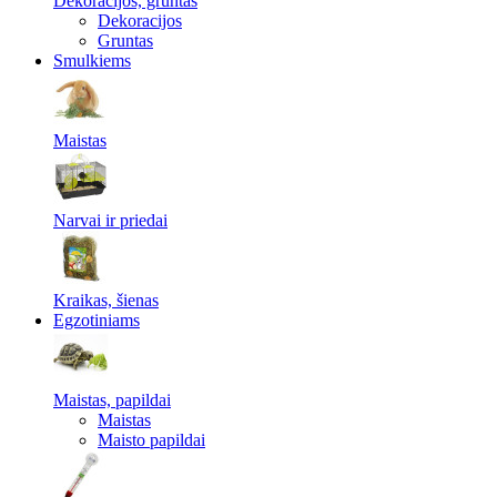
Dekoracijos, gruntas
Dekoracijos
Gruntas
Smulkiems
Maistas
Narvai ir priedai
Kraikas, šienas
Egzotiniams
Maistas, papildai
Maistas
Maisto papildai