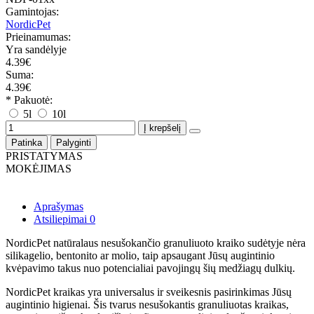
Gamintojas:
NordicPet
Prieinamumas:
Yra sandėlyje
4.39€
Suma:
4.39€
* Pakuotė:
5l
10l
Į krepšelį
Patinka
Palyginti
PRISTATYMAS
MOKĖJIMAS
Aprašymas
Atsiliepimai
0
NordicPet natūralaus nesušokančio granuliuoto kraiko sudėtyje nėra
silikagelio, bentonito ar molio, taip apsaugant Jūsų augintinio
kvėpavimo takus nuo potencialiai pavojingų šių medžiagų dulkių.
NordicPet kraikas yra universalus ir sveikesnis pasirinkimas Jūsų
augintinio higienai. Šis tvarus nesušokantis granuliuotas kraikas,