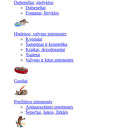
Dubenėliai, girdyklos
Dubenėliai
Fontanai, šėryklos
Higienos, valymo priemonės
Kvepalai
Šampūnai ir kosmetika
Kraikai, dezodorantai
Tualetai
Valymo ir kitos priemonės
Guoliai
Priežiūros priemonės
Antiparazitinės priemonės
Šepečiai, šukos, žirklės