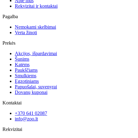
Apie mus
Rekvizitai ir kontaktai
Pagalba
Nemokami skelbimai
Verta žinoti
Prekės
Akcijos, išpardavimai
Šunims
Katėms
Paukščiams
Smulkiems
Egzotiniams
Papuošalai, suvenyrai
Dovanų kuponai
Kontaktai
+370 641 02087
info@zoo.lt
Rekvizitai