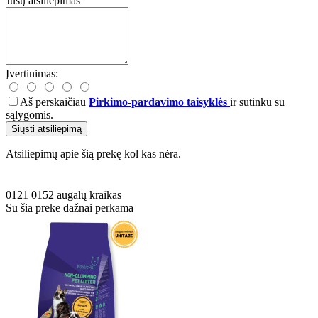
Jūsų atsiliepimas
Įvertinimas:
Aš perskaičiau
Pirkimo-pardavimo taisyklės
ir sutinku su
sąlygomis.
Siųsti atsiliepimą
Atsiliepimų apie šią prekę kol kas nėra.
0121
0152
augalų kraikas
Su šia preke dažnai perkama