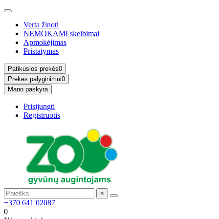
Verta žinoti
NEMOKAMI skelbimai
Apmokėjimas
Pristatymas
Patikusios prekės
0
Prekės palyginimui
0
Mano paskyra
Prisijungti
Registruotis
×
+370 641 02087
0