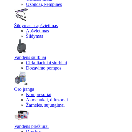
Užpildai, kempinės
Šildymas ir apšvietimas
Apšvietimas
Šildymas
Vandens siurbliai
Cirkuliaciniai siurbliai
Dozavimo pompos
Oro įranga
Kompresoriai
Akmenukai, difuzoriai
Žarnelės, sujungimai
Vandens priežiūrai
Druskos