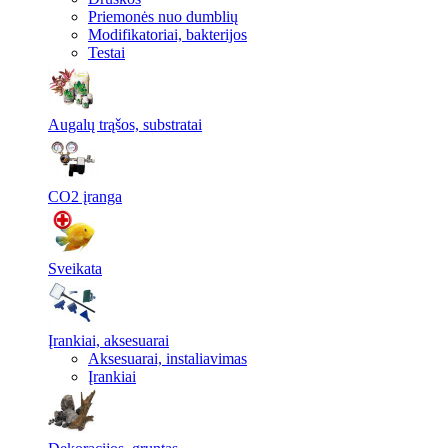
Priemonės nuo dumblių
Modifikatoriai, bakterijos
Testai
Augalų trąšos, substratai
CO2 įranga
Sveikata
Įrankiai, aksesuarai
Aksesuarai, instaliavimas
Įrankiai