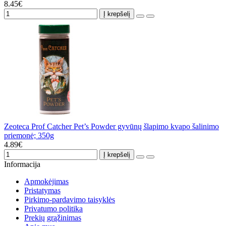
8.45€
Į krepšelį
Zeoteca Prof Catcher Pet’s Powder gyvūnų šlapimo kvapo šalinimo
priemonė; 350g
4.89€
Į krepšelį
Informacija
Apmokėjimas
Pristatymas
Pirkimo-pardavimo taisyklės
Privatumo politika
Prekių grąžinimas