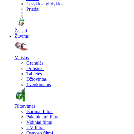
Lesyklos, girdyklos
Priedai
Žaislai
Žuvims
Maistas
Granulės
Dribsniai
Tabletės
Džiovintas
Tvenkiniams
Filtravimas
Išoriniai filtrai
Pakabinami filtrai
Vidiniai filtrai
UV filtrai
Osmoso filtrai