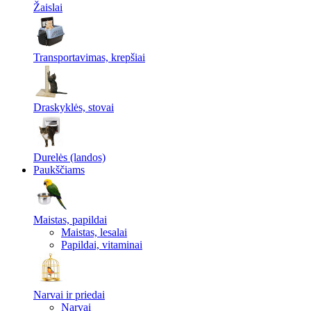
Žaislai
Transportavimas, krepšiai
Draskyklės, stovai
Durelės (landos)
Paukščiams
Maistas, papildai
Maistas, lesalai
Papildai, vitaminai
Narvai ir priedai
Narvai