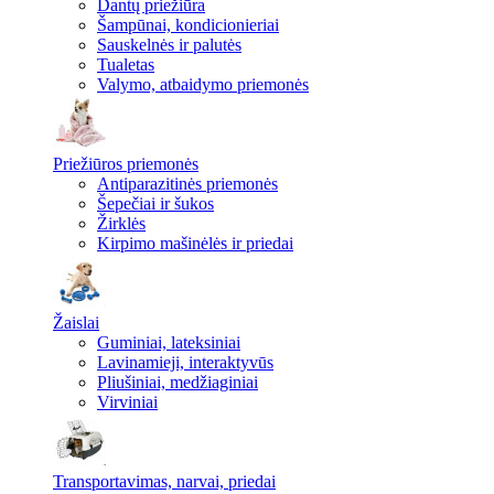
Dantų priežiūra
Šampūnai, kondicionieriai
Sauskelnės ir palutės
Tualetas
Valymo, atbaidymo priemonės
Priežiūros priemonės
Antiparazitinės priemonės
Šepečiai ir šukos
Žirklės
Kirpimo mašinėlės ir priedai
Žaislai
Guminiai, lateksiniai
Lavinamieji, interaktyvūs
Pliušiniai, medžiaginiai
Virviniai
Transportavimas, narvai, priedai