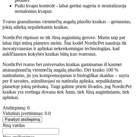
pėdutės
Puiki kvapu kontrolė - labai greitai sugeria ir neutralizuoja
nemalonius kvapus
Tvarus granuliuotas vienmečių augalų pluošto kraikas – geriausias,
jokių atliekų nepaliekantis kraikas.
NordicPet rūpinasi ne tik Jūsų augintinių gerove. Mums taip pat
labai rūpi mūsų planetos ateitis. Štai kodėl NordicPet naudoja tik
inovatyviausias ir aplinkai nekenksmingas technologijas, kad
aukščiausios kokybės kraikas būtų kuo tvaresnis.
NordicPet tvarus bei universalus kraikas gaminamas iš kasmet
atsinaujinančių vienmečių augalų pluošto. Dėl kraiko 100 %
natūralumo, jis yra kompostuojamas ir biologiškai skaidus – suyra
per 8 savaites, asimiliuojasi su natūralia aplinka, nepalikdamas
planetoje jokių pėdsakų. Taigi galime prieiti išvados, jog NordicPet
kraikas yra vertinga dovana tiek Jums, tiek Jūsų augintiniams, tiek
aplinkai.
Atsiliepimų: 0
Vidutinis įvertinimas: 0.0
Parašyti atsiliepimą
Jūsų vardas