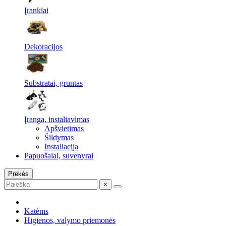
Įrankiai
Dekoracijos
Substratai, gruntas
Įranga, instaliavimas
Apšvietimas
Šildymas
Instaliacija
Papuošalai, suvenyrai
Prekės
×
Katėms
Higienos, valymo priemonės