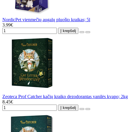
NordicPet vienmečių augalų pluošto kraikas; 5l
3.99€
Į krepšelį
Zeoteca Prof Catcher kačių kraiko dezodorantas vanilės kvapo; 2kg
8.45€
Į krepšelį