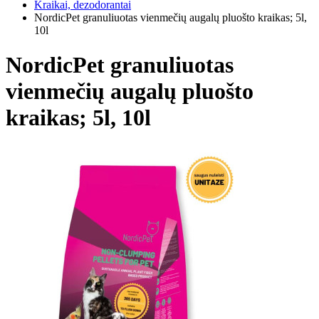
Kraikai, dezodorantai
NordicPet granuliuotas vienmečių augalų pluošto kraikas; 5l,
10l
NordicPet granuliuotas
vienmečių augalų pluošto
kraikas; 5l, 10l