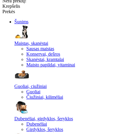
Nėra prekių!
Krepšelis
Prekės
Šunims
Maistas, skanėstai
Sausas maistas
Konservai, dešros
Skanėstai, kramtalai
Maisto papildai, vitaminai
Guoliai, ciužiniai
Guoliai
Čiužiniai, kilimėliai
Dubenėliai, girdyklos, šeryklos
Dubenėliai
Girdyklos, šeryklos