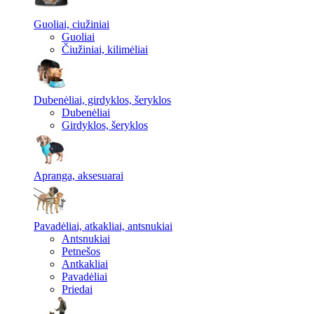
Guoliai, ciužiniai
Guoliai
Čiužiniai, kilimėliai
Dubenėliai, girdyklos, šeryklos
Dubenėliai
Girdyklos, šeryklos
Apranga, aksesuarai
Pavadėliai, atkakliai, antsnukiai
Antsnukiai
Petnešos
Antkakliai
Pavadėliai
Priedai