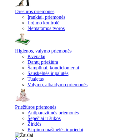
Dresūros priemonės
Įrankiai, priemonės
Lojimo kontrolė
Nematomos tvoros
Higienos, valymo priemonės
Kvepalai
Dantų priežiūra
Šampūnai, kondicionieriai
Sauskelnės ir palutės
Tualetas
Valymo, atbaidymo priemonės
Priežiūros priemonės
Antiparazitinės priemonės
Šepečiai ir šukos
Žirklės
Kirpimo mašinėlės ir priedai