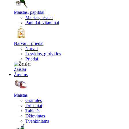
Maistas, papildai
Maistas, lesalai
Papildai, vitaminai
Narvai ir priedai
Narvai
Lesyklos, girdyklos
Priedai
Žaislai
Žuvims
Maistas
Granulės
Dribsniai
Tabletės
Džiovintas
Tvenkiniams