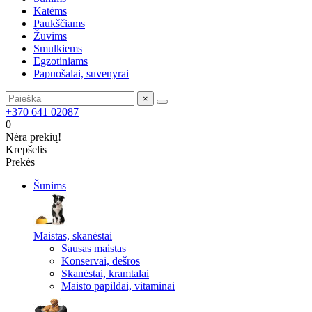
Katėms
Paukščiams
Žuvims
Smulkiems
Egzotiniams
Papuošalai, suvenyrai
×
+370 641 02087
0
Nėra prekių!
Krepšelis
Prekės
Šunims
Maistas, skanėstai
Sausas maistas
Konservai, dešros
Skanėstai, kramtalai
Maisto papildai, vitaminai