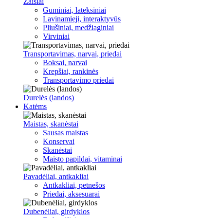
Žaislai
Guminiai, lateksiniai
Lavinamieji, interaktyvūs
Pliušiniai, medžiaginiai
Virviniai
Transportavimas, narvai, priedai
Boksai, narvai
Krepšiai, rankinės
Transportavimo priedai
Durelės (landos)
Katėms
Maistas, skanėstai
Sausas maistas
Konservai
Skanėstai
Maisto papildai, vitaminai
Pavadėliai, antkakliai
Antkakliai, petnešos
Priedai, aksesuarai
Dubenėliai, girdyklos