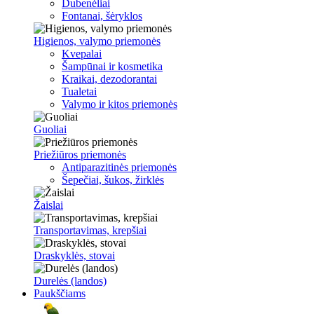
Dubenėliai
Fontanai, šėryklos
Higienos, valymo priemonės
Kvepalai
Šampūnai ir kosmetika
Kraikai, dezodorantai
Tualetai
Valymo ir kitos priemonės
Guoliai
Priežiūros priemonės
Antiparazitinės priemonės
Šepečiai, šukos, žirklės
Žaislai
Transportavimas, krepšiai
Draskyklės, stovai
Durelės (landos)
Paukščiams