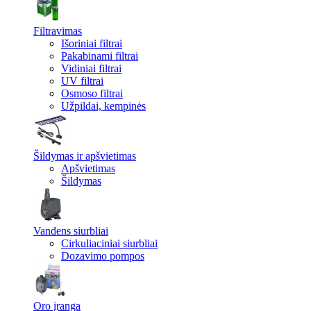
Filtravimas
Išoriniai filtrai
Pakabinami filtrai
Vidiniai filtrai
UV filtrai
Osmoso filtrai
Užpildai, kempinės
Šildymas ir apšvietimas
Apšvietimas
Šildymas
Vandens siurbliai
Cirkuliaciniai siurbliai
Dozavimo pompos
Oro įranga