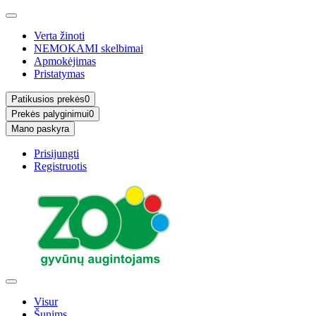
Verta žinoti
NEMOKAMI skelbimai
Apmokėjimas
Pristatymas
Patikusios prekės
0
Prekės palyginimui
0
Mano paskyra
Prisijungti
Registruotis
Visur
Šunims