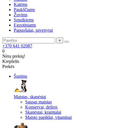
Katėms
Paukščiams
Žuvims
Smulkiems
Egzotiniams
Papuošalai, suvenyrai
×
+370 641 02087
0
Nėra prekių!
Krepšelis
Prekės
Šunims
Maistas, skanėstai
Sausas maistas
Konservai, dešros
Skanėstai, kramtalai
Maisto papildai, vitaminai