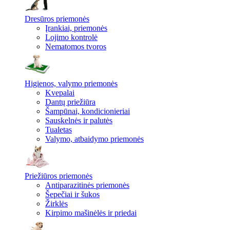
Dresūros priemonės
Įrankiai, priemonės
Lojimo kontrolė
Nematomos tvoros
Higienos, valymo priemonės
Kvepalai
Dantų priežiūra
Šampūnai, kondicionieriai
Sauskelnės ir palutės
Tualetas
Valymo, atbaidymo priemonės
Priežiūros priemonės
Antiparazitinės priemonės
Šepečiai ir šukos
Žirklės
Kirpimo mašinėlės ir priedai