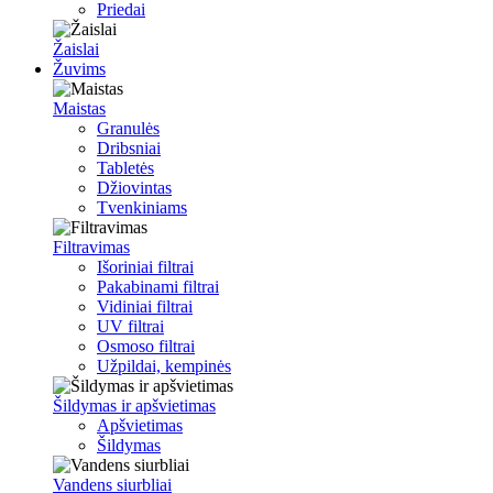
Priedai
Žaislai
Žuvims
Maistas
Granulės
Dribsniai
Tabletės
Džiovintas
Tvenkiniams
Filtravimas
Išoriniai filtrai
Pakabinami filtrai
Vidiniai filtrai
UV filtrai
Osmoso filtrai
Užpildai, kempinės
Šildymas ir apšvietimas
Apšvietimas
Šildymas
Vandens siurbliai