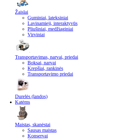
Žaislai
Guminiai, lateksiniai
Lavinamieji, interaktyvūs
Pliušiniai, medžiaginiai
Virviniai
Transportavimas, narvai, priedai
Boksai, narvai
Krepšiai, rankinės
Transportavimo priedai
Durelės (landos)
Katėms
Maistas, skanėstai
Sausas maistas
Konservai