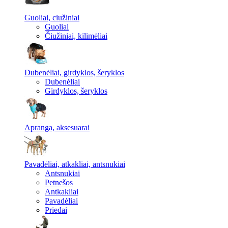
Guoliai, ciužiniai
Guoliai
Čiužiniai, kilimėliai
Dubenėliai, girdyklos, šeryklos
Dubenėliai
Girdyklos, šeryklos
Apranga, aksesuarai
Pavadėliai, atkakliai, antsnukiai
Antsnukiai
Petnešos
Antkakliai
Pavadėliai
Priedai