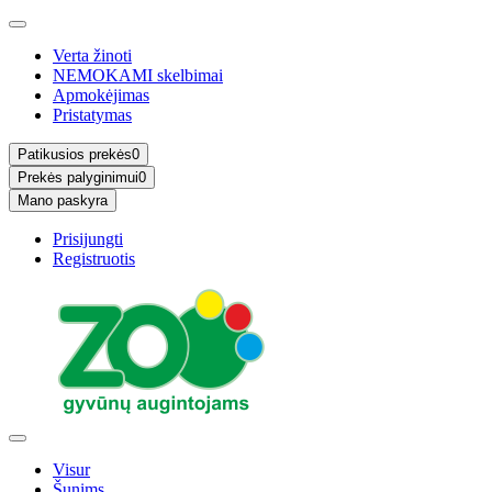
Verta žinoti
NEMOKAMI skelbimai
Apmokėjimas
Pristatymas
Patikusios prekės
0
Prekės palyginimui
0
Mano paskyra
Prisijungti
Registruotis
Visur
Šunims