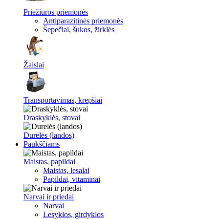
Priežiūros priemonės
Antiparazitinės priemonės
Šepečiai, šukos, žirklės
Žaislai
Transportavimas, krepšiai
Draskyklės, stovai
Durelės (landos)
Paukščiams
Maistas, papildai
Maistas, lesalai
Papildai, vitaminai
Narvai ir priedai
Narvai
Lesyklos, girdyklos