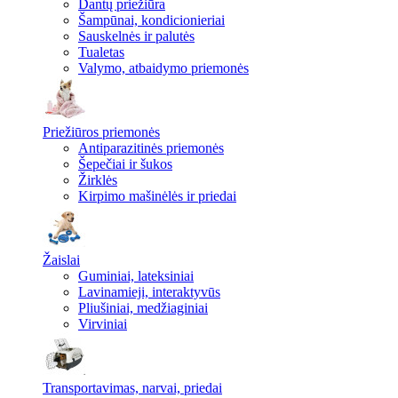
Dantų priežiūra
Šampūnai, kondicionieriai
Sauskelnės ir palutės
Tualetas
Valymo, atbaidymo priemonės
Priežiūros priemonės
Antiparazitinės priemonės
Šepečiai ir šukos
Žirklės
Kirpimo mašinėlės ir priedai
Žaislai
Guminiai, lateksiniai
Lavinamieji, interaktyvūs
Pliušiniai, medžiaginiai
Virviniai
Transportavimas, narvai, priedai