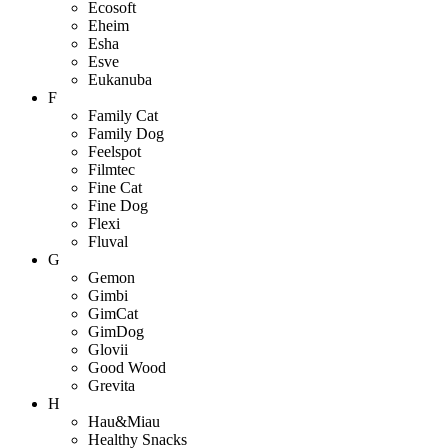
Ecosoft
Eheim
Esha
Esve
Eukanuba
F
Family Cat
Family Dog
Feelspot
Filmtec
Fine Cat
Fine Dog
Flexi
Fluval
G
Gemon
Gimbi
GimCat
GimDog
Glovii
Good Wood
Grevita
H
Hau&Miau
Healthy Snacks