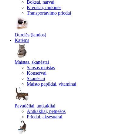
Boksai, narvai
Krepšiai, rankinės
Transportavimo priedai
Durelės (landos)
Katėms
Maistas, skanėstai
Sausas maistas
Konservai
Skanėstai
Maisto papildai, vitaminai
Pavadėliai, antkakliai
Antkakliai, petnešos
Priedai, aksesuarai