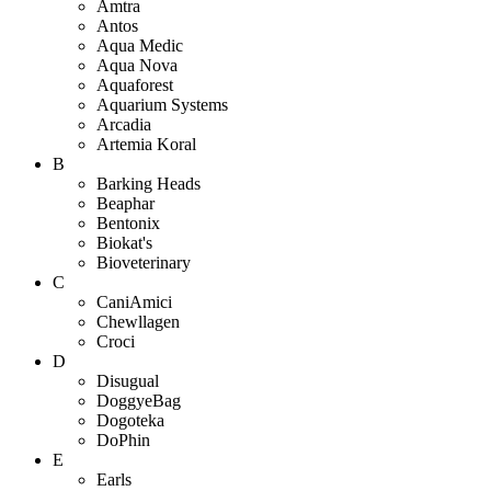
Amtra
Antos
Aqua Medic
Aqua Nova
Aquaforest
Aquarium Systems
Arcadia
Artemia Koral
B
Barking Heads
Beaphar
Bentonix
Biokat's
Bioveterinary
C
CaniAmici
Chewllagen
Croci
D
Disugual
DoggyeBag
Dogoteka
DoPhin
E
Earls