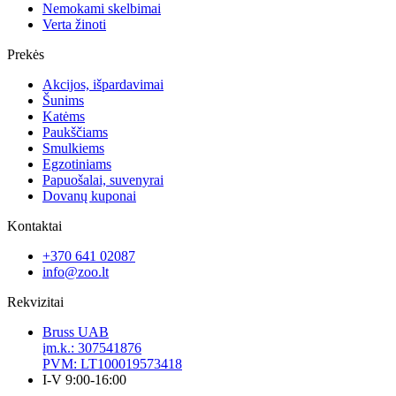
Nemokami skelbimai
Verta žinoti
Prekės
Akcijos, išpardavimai
Šunims
Katėms
Paukščiams
Smulkiems
Egzotiniams
Papuošalai, suvenyrai
Dovanų kuponai
Kontaktai
+370 641 02087
info@zoo.lt
Rekvizitai
Bruss UAB
įm.k.: 307541876
PVM: LT100019573418
I-V 9:00-16:00