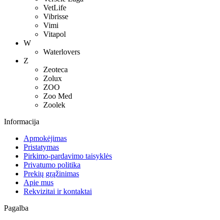
VetLife
Vibrisse
Vimi
Vitapol
W
Waterlovers
Z
Zeoteca
Zolux
ZOO
Zoo Med
Zoolek
Informacija
Apmokėjimas
Pristatymas
Pirkimo-pardavimo taisyklės
Privatumo politika
Prekių grąžinimas
Apie mus
Rekvizitai ir kontaktai
Pagalba