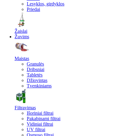
Lesyklos, girdyklos
Priedai
Žaislai
Žuvims
Maistas
Granulės
Dribsniai
Tabletės
Džiovintas
Tvenkiniams
Filtravimas
Išoriniai filtrai
Pakabinami filtrai
Vidiniai filtrai
UV filtrai
Osmoso filtrai