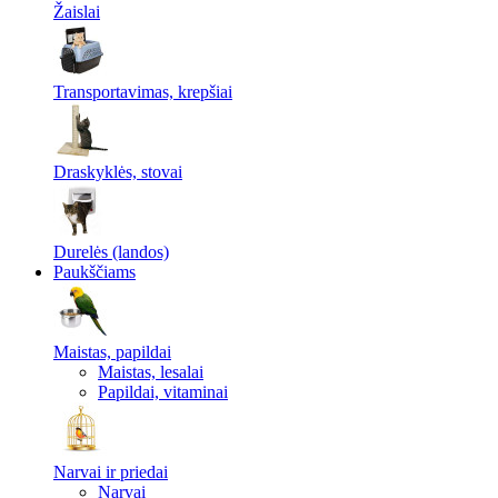
Žaislai
Transportavimas, krepšiai
Draskyklės, stovai
Durelės (landos)
Paukščiams
Maistas, papildai
Maistas, lesalai
Papildai, vitaminai
Narvai ir priedai
Narvai