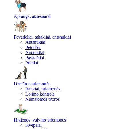
Apranga, aksesuarai
Pavadėliai, atkakliai, antsnukiai
Antsnukiai
Petnešos
Antkakliai
Pavadėliai
Priedai
Dresūros priemonės
Įrankiai, priemonės
Lojimo kontrolė
Nematomos tvoros
Higienos, valymo priemonės
Kvepalai