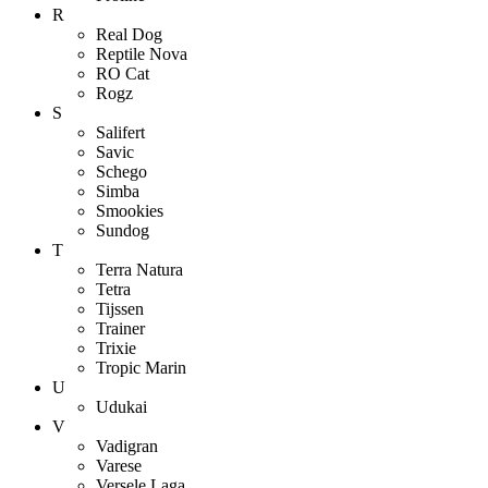
R
Real Dog
Reptile Nova
RO Cat
Rogz
S
Salifert
Savic
Schego
Simba
Smookies
Sundog
T
Terra Natura
Tetra
Tijssen
Trainer
Trixie
Tropic Marin
U
Udukai
V
Vadigran
Varese
Versele Laga