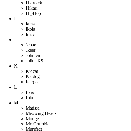
Hidrotek
Hikari
HipHop
I
Iams
Ikola
Imac
J
Jebao
Jkeer
Johnlen
Julius K9
K
Kidcat
Kiddog
Kurgo
L
Lars
Libra
M
Matisse
Meowing Heads
Monge
Mr. Crumble
Murrfect