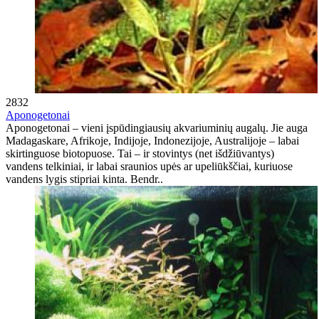
2832
Aponogetonai
Aponogetonai – vieni įspūdingiausių akvariuminių augalų. Jie auga
Madagaskare, Afrikoje, Indijoje, Indonezijoje, Australijoje – labai
skirtinguose biotopuose. Tai – ir stovintys (net išdžiūvantys)
vandens telkiniai, ir labai sraunios upės ar upeliūkščiai, kuriuose
vandens lygis stipriai kinta. Bendr..