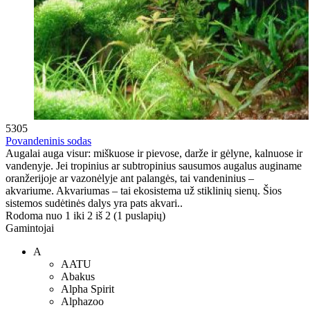
5305
Povandeninis sodas
Augalai auga visur: miškuose ir pievose, darže ir gėlyne, kalnuose ir
vandenyje. Jei tropinius ar subtropinius sausumos augalus auginame
oranžerijoje ar vazonėlyje ant palangės, tai vandeninius –
akvariume. Akvariumas – tai ekosistema už stiklinių sienų. Šios
sistemos sudėtinės dalys yra pats akvari..
Rodoma nuo 1 iki 2 iš 2 (1 puslapių)
Gamintojai
A
AATU
Abakus
Alpha Spirit
Alphazoo