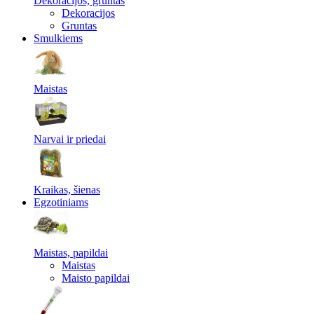
Dekoracijos, gruntas
Dekoracijos
Gruntas
Smulkiems
Maistas
Narvai ir priedai
Kraikas, šienas
Egzotiniams
Maistas, papildai
Maistas
Maisto papildai