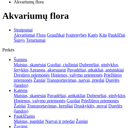
Akvariumų flora
Akvariumų flora
Straipsniai
Akvariumai
Flora
Graužikai
Įvairenybės
Katės
Kita
Paukščiai
Šunys
Terariumai
Prekės
Šunims
Maistas, skanėstai
Guoliai, ciužiniai
Dubenėliai, girdyklos,
šeryklos
Apranga, aksesuarai
Pavadėliai, atkakliai, antsnukiai
Dresūros priemonės
Higienos, valymo priemonės
Priežiūros
priemonės
Žaislai
Transportavimas, narvai, priedai
Durelės
(landos)
Katėms
Maistas, skanėstai
Pavadėliai, antkakliai
Dubenėliai, girdyklos
Higienos, valymo priemonės
Guoliai
Priežiūros priemonės
Žaislai
Transportavimas, krepšiai
Draskyklės, stovai
Durelės
(landos)
Paukščiams
Maistas, papildai
Narvai ir priedai
Žaislai
Žuvims