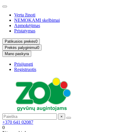
Verta žinoti
NEMOKAMI skelbimai
Apmokėjimas
Pristatymas
Patikusios prekės
0
Prekės palyginimui
0
Mano paskyra
Prisijungti
Registruotis
×
+370 641 02087
0