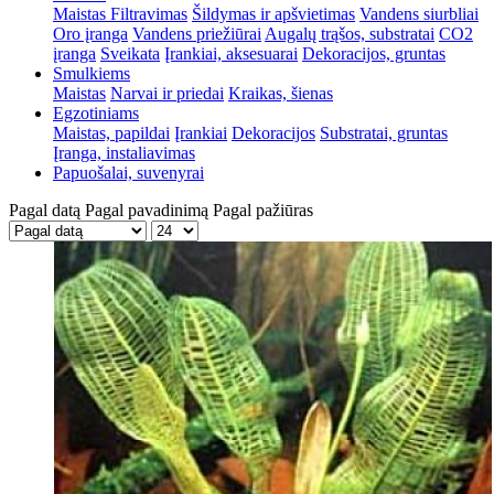
Maistas
Filtravimas
Šildymas ir apšvietimas
Vandens siurbliai
Oro įranga
Vandens priežiūrai
Augalų trąšos, substratai
CO2
įranga
Sveikata
Įrankiai, aksesuarai
Dekoracijos, gruntas
Smulkiems
Maistas
Narvai ir priedai
Kraikas, šienas
Egzotiniams
Maistas, papildai
Įrankiai
Dekoracijos
Substratai, gruntas
Įranga, instaliavimas
Papuošalai, suvenyrai
Pagal datą
Pagal pavadinimą
Pagal pažiūras