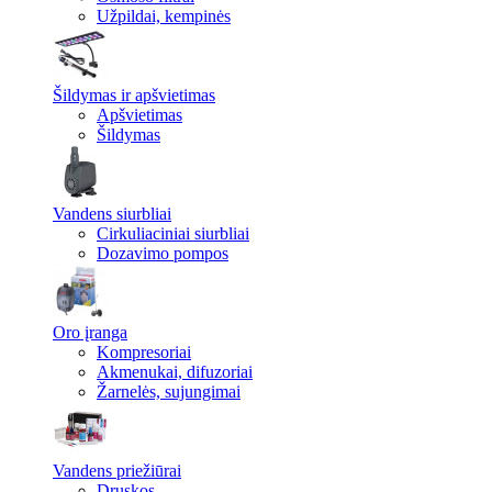
Užpildai, kempinės
Šildymas ir apšvietimas
Apšvietimas
Šildymas
Vandens siurbliai
Cirkuliaciniai siurbliai
Dozavimo pompos
Oro įranga
Kompresoriai
Akmenukai, difuzoriai
Žarnelės, sujungimai
Vandens priežiūrai
Druskos