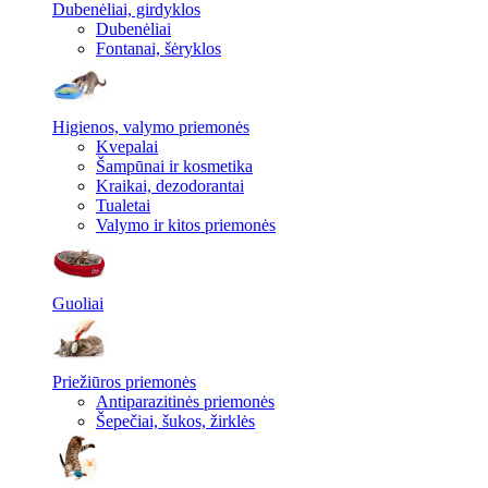
Dubenėliai, girdyklos
Dubenėliai
Fontanai, šėryklos
Higienos, valymo priemonės
Kvepalai
Šampūnai ir kosmetika
Kraikai, dezodorantai
Tualetai
Valymo ir kitos priemonės
Guoliai
Priežiūros priemonės
Antiparazitinės priemonės
Šepečiai, šukos, žirklės