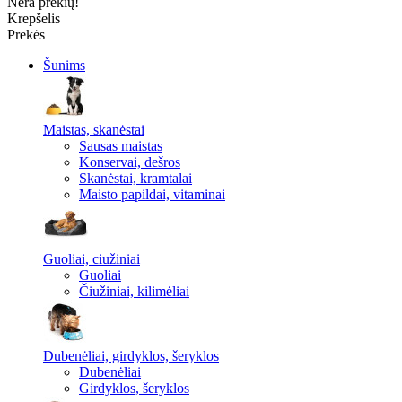
Nėra prekių!
Krepšelis
Prekės
Šunims
Maistas, skanėstai
Sausas maistas
Konservai, dešros
Skanėstai, kramtalai
Maisto papildai, vitaminai
Guoliai, ciužiniai
Guoliai
Čiužiniai, kilimėliai
Dubenėliai, girdyklos, šeryklos
Dubenėliai
Girdyklos, šeryklos