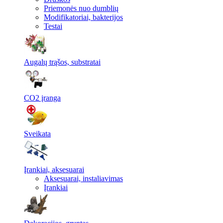
Priemonės nuo dumblių
Modifikatoriai, bakterijos
Testai
Augalų trąšos, substratai
CO2 įranga
Sveikata
Įrankiai, aksesuarai
Aksesuarai, instaliavimas
Įrankiai