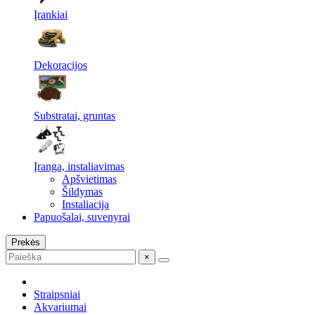
Įrankiai
Dekoracijos
Substratai, gruntas
Įranga, instaliavimas
Apšvietimas
Šildymas
Instaliacija
Papuošalai, suvenyrai
Prekės
×
Straipsniai
Akvariumai