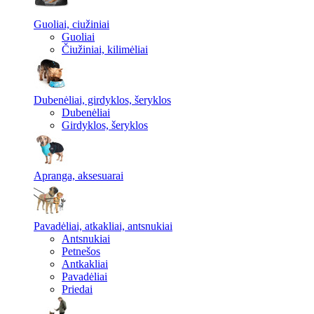
Guoliai, ciužiniai
Guoliai
Čiužiniai, kilimėliai
Dubenėliai, girdyklos, šeryklos
Dubenėliai
Girdyklos, šeryklos
Apranga, aksesuarai
Pavadėliai, atkakliai, antsnukiai
Antsnukiai
Petnešos
Antkakliai
Pavadėliai
Priedai