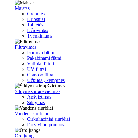
Maistas
Granulės
Dribsniai
Tabletės
Džiovintas
Tvenkiniams
Filtravimas
Išoriniai filtrai
Pakabinami filtrai
Vidiniai filtrai
UV filtrai
Osmoso filtrai
Užpildai, kempinės
Šildymas ir apšvietimas
Apšvietimas
Šildymas
Vandens siurbliai
Cirkuliaciniai siurbliai
Dozavimo pompos
Oro įranga