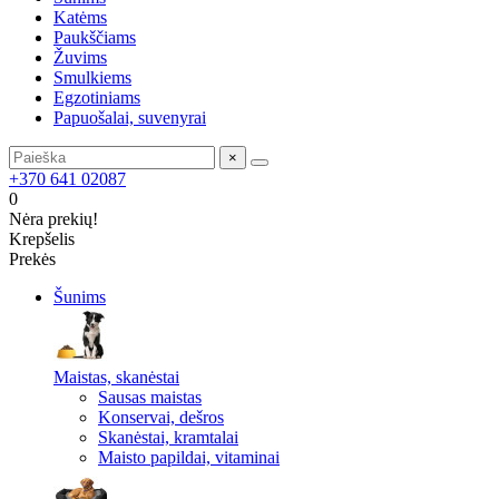
Katėms
Paukščiams
Žuvims
Smulkiems
Egzotiniams
Papuošalai, suvenyrai
×
+370 641 02087
0
Nėra prekių!
Krepšelis
Prekės
Šunims
Maistas, skanėstai
Sausas maistas
Konservai, dešros
Skanėstai, kramtalai
Maisto papildai, vitaminai