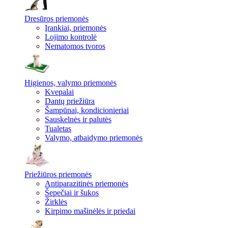
Dresūros priemonės
Įrankiai, priemonės
Lojimo kontrolė
Nematomos tvoros
Higienos, valymo priemonės
Kvepalai
Dantų priežiūra
Šampūnai, kondicionieriai
Sauskelnės ir palutės
Tualetas
Valymo, atbaidymo priemonės
Priežiūros priemonės
Antiparazitinės priemonės
Šepečiai ir šukos
Žirklės
Kirpimo mašinėlės ir priedai