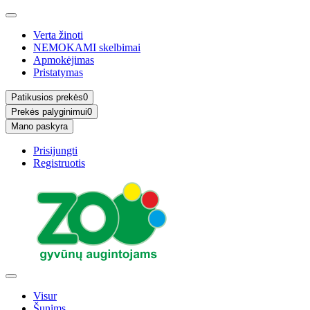
Verta žinoti
NEMOKAMI skelbimai
Apmokėjimas
Pristatymas
Patikusios prekės
0
Prekės palyginimui
0
Mano paskyra
Prisijungti
Registruotis
Visur
Šunims