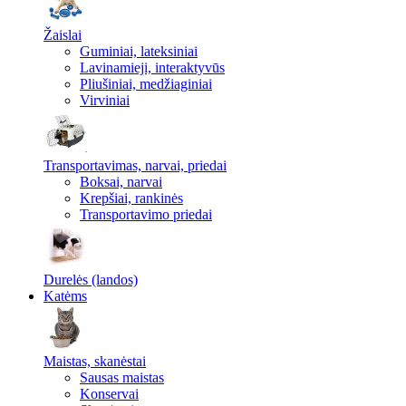
Žaislai
Guminiai, lateksiniai
Lavinamieji, interaktyvūs
Pliušiniai, medžiaginiai
Virviniai
Transportavimas, narvai, priedai
Boksai, narvai
Krepšiai, rankinės
Transportavimo priedai
Durelės (landos)
Katėms
Maistas, skanėstai
Sausas maistas
Konservai