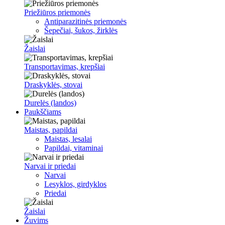
Priežiūros priemonės
Antiparazitinės priemonės
Šepečiai, šukos, žirklės
Žaislai
Transportavimas, krepšiai
Draskyklės, stovai
Durelės (landos)
Paukščiams
Maistas, papildai
Maistas, lesalai
Papildai, vitaminai
Narvai ir priedai
Narvai
Lesyklos, girdyklos
Priedai
Žaislai
Žuvims