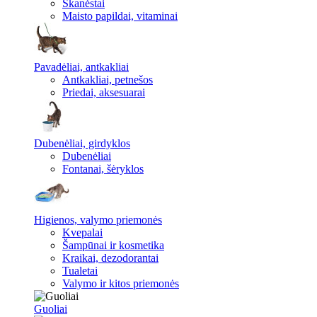
Skanėstai
Maisto papildai, vitaminai
Pavadėliai, antkakliai
Antkakliai, petnešos
Priedai, aksesuarai
Dubenėliai, girdyklos
Dubenėliai
Fontanai, šėryklos
Higienos, valymo priemonės
Kvepalai
Šampūnai ir kosmetika
Kraikai, dezodorantai
Tualetai
Valymo ir kitos priemonės
Guoliai