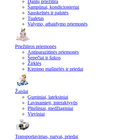
Dantų priežiūra
Šampūnai, kondicionieriai
Sauskelnės ir palutės
Tualetas
Valymo, atbaidymo priemonės
Priežiūros priemonės
Antiparazitinės priemonės
Šepečiai ir šukos
Žirklės
Kirpimo mašinėlės ir priedai
Žaislai
Guminiai, lateksiniai
Lavinamieji, interaktyvūs
Pliušiniai, medžiaginiai
Virviniai
Transportavimas, narvai, priedai