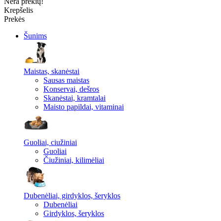
Nėra prekių!
Krepšelis
Prekės
Šunims
Maistas, skanėstai
Sausas maistas
Konservai, dešros
Skanėstai, kramtalai
Maisto papildai, vitaminai
Guoliai, ciužiniai
Guoliai
Čiužiniai, kilimėliai
Dubenėliai, girdyklos, šeryklos
Dubenėliai
Girdyklos, šeryklos