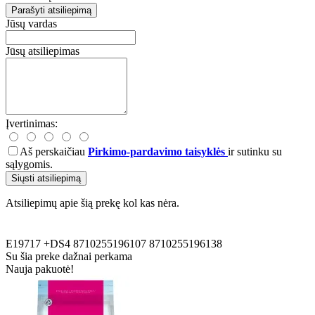
Parašyti atsiliepimą
Jūsų vardas
Jūsų atsiliepimas
Įvertinimas:
Aš perskaičiau
Pirkimo-pardavimo taisyklės
ir sutinku su
sąlygomis.
Siųsti atsiliepimą
Atsiliepimų apie šią prekę kol kas nėra.
E19717
+DS4
8710255196107
8710255196138
Su šia preke dažnai perkama
Nauja pakuotė!