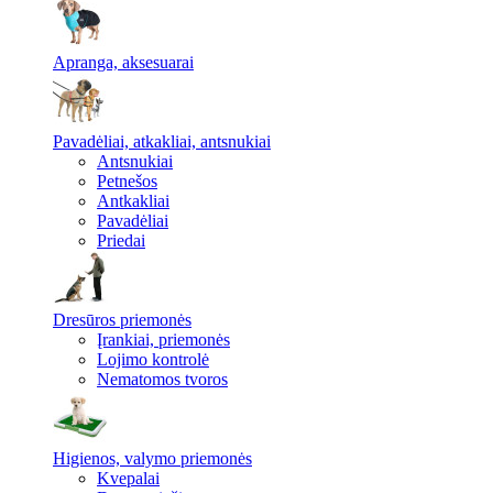
Apranga, aksesuarai
Pavadėliai, atkakliai, antsnukiai
Antsnukiai
Petnešos
Antkakliai
Pavadėliai
Priedai
Dresūros priemonės
Įrankiai, priemonės
Lojimo kontrolė
Nematomos tvoros
Higienos, valymo priemonės
Kvepalai