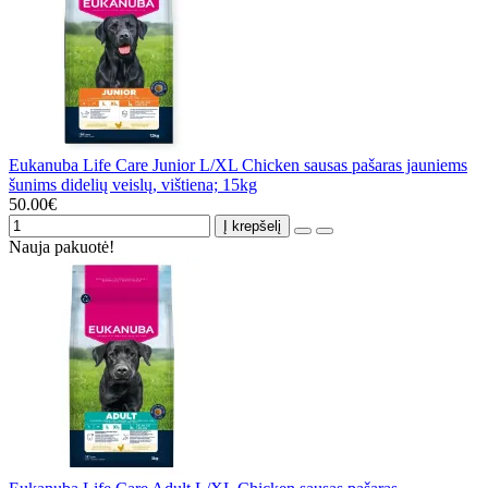
Eukanuba Life Care Junior L/XL Chicken sausas pašaras jauniems
šunims didelių veislų, vištiena; 15kg
50.00€
Į krepšelį
Nauja pakuotė!