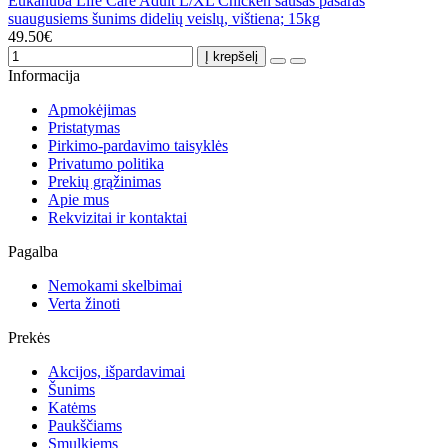
Eukanuba Life Care Adult L/XL Chicken sausas pašaras
suaugusiems šunims didelių veislų, vištiena; 15kg
49.50€
Į krepšelį
Informacija
Apmokėjimas
Pristatymas
Pirkimo-pardavimo taisyklės
Privatumo politika
Prekių grąžinimas
Apie mus
Rekvizitai ir kontaktai
Pagalba
Nemokami skelbimai
Verta žinoti
Prekės
Akcijos, išpardavimai
Šunims
Katėms
Paukščiams
Smulkiems