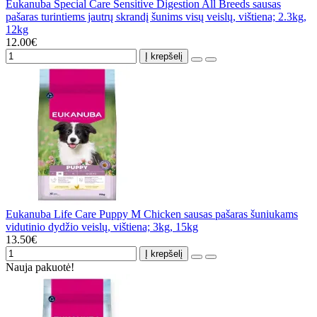
Eukanuba Special Care Sensitive Digestion All Breeds sausas
pašaras turintiems jautrų skrandį šunims visų veislų, vištiena; 2.3kg,
12kg
12.00€
Į krepšelį
Eukanuba Life Care Puppy M Chicken sausas pašaras šuniukams
vidutinio dydžio veislų, vištiena; 3kg, 15kg
13.50€
Į krepšelį
Nauja pakuotė!