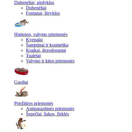
Dubenėliai, girdyklos
Dubenėliai
Fontanai, šėryklos
Higienos, valymo priemonės
Kvepalai
Šampūnai ir kosmetika
Kraikai, dezodorantai
Tualetai
Valymo ir kitos priemonės
Guoliai
Priežiūros priemonės
Antiparazitinės priemonės
Šepečiai, šukos, žirklės