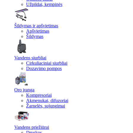
Užpildai, kempinės
Šildymas ir apšvietimas
Apšvietimas
Šildymas
Vandens siurbliai
Cirkuliaciniai siurbliai
Dozavimo pompos
Oro įranga
Kompresoriai
Akmenukai, difuzoriai
Žarnelės, sujungimai
Vandens priežiūrai
Druskos