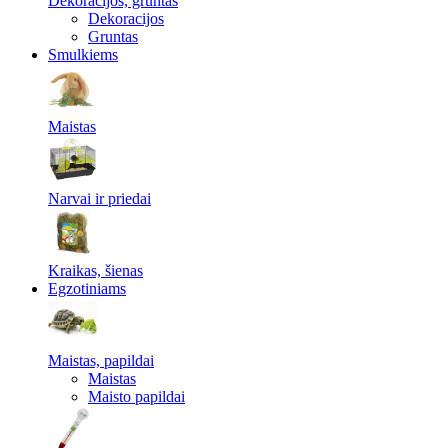
Dekoracijos, gruntas
Dekoracijos
Gruntas
Smulkiems
Maistas
Narvai ir priedai
Kraikas, šienas
Egzotiniams
Maistas, papildai
Maistas
Maisto papildai