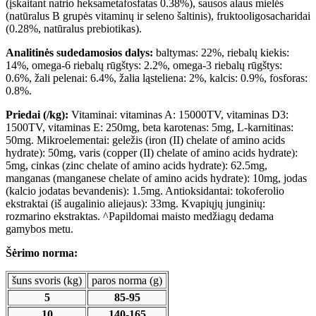
(įskaitant natrio heksametafosfatas 0.38%), sausos alaus mielės
(natūralus B grupės vitaminų ir seleno šaltinis), fruktooligosacharidai
(0.28%, natūralus prebiotikas).
Analitinės sudedamosios dalys:
baltymas: 22%, riebalų kiekis:
14%, omega-6 riebalų rūgštys: 2.2%, omega-3 riebalų rūgštys:
0.6%, žali pelenai: 6.4%, žalia ląsteliena: 2%, kalcis: 0.9%, fosforas:
0.8%.
Priedai (/kg):
Vitaminai: vitaminas A: 15000TV, vitaminas D3:
1500TV, vitaminas E: 250mg, beta karotenas: 5mg, L-karnitinas:
50mg. Mikroelementai: geležis (iron (II) chelate of amino acids
hydrate): 50mg, varis (copper (II) chelate of amino acids hydrate):
5mg, cinkas (zinc chelate of amino acids hydrate): 62.5mg,
manganas (manganese chelate of amino acids hydrate): 10mg, jodas
(kalcio jodatas bevandenis): 1.5mg. Antioksidantai: tokoferolio
ekstraktai (iš augalinio aliejaus): 33mg. Kvapiųjų junginių:
rozmarino ekstraktas. ^Papildomai maisto medžiagų dedama
gamybos metu.
Šėrimo norma:
šuns svoris (kg)
paros norma (g)
5
85-95
10
140-165