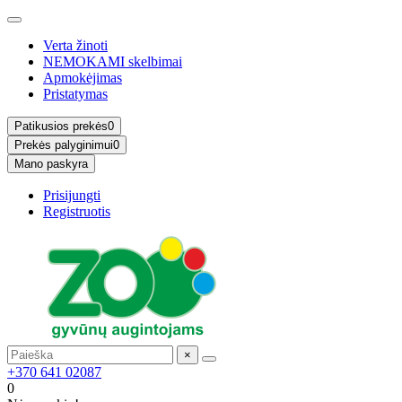
Verta žinoti
NEMOKAMI skelbimai
Apmokėjimas
Pristatymas
Patikusios prekės
0
Prekės palyginimui
0
Mano paskyra
Prisijungti
Registruotis
×
+370 641 02087
0