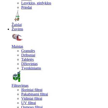
Lesyklos, girdyklos
Priedai
Žaislai
Žuvims
Maistas
Granulės
Dribsniai
Tabletės
Džiovintas
Tvenkiniams
Filtravimas
Išoriniai filtrai
Pakabinami filtrai
Vidiniai filtrai
UV filtrai
Osmoso filtrai