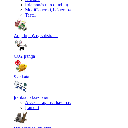
Priemonės nuo dumblių
Modifikatoriai, bakterijos
Testai
Augalų trąšos, substratai
CO2 įranga
Sveikata
Įrankiai, aksesuarai
Aksesuarai, instaliavimas
Įrankiai