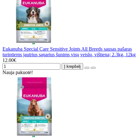
Eukanuba Special Care Sensitive Joints All Breeds sausas pašaras
turintiems jautrius sąnarius šunims visų veislų, vištiena; 2.3kg, 12kg
12.00€
Į krepšelį
Nauja pakuotė!