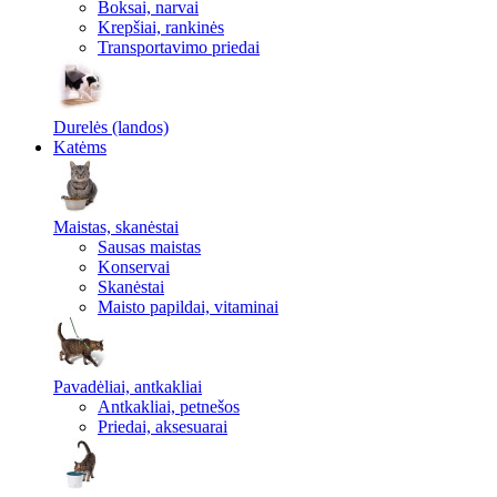
Boksai, narvai
Krepšiai, rankinės
Transportavimo priedai
Durelės (landos)
Katėms
Maistas, skanėstai
Sausas maistas
Konservai
Skanėstai
Maisto papildai, vitaminai
Pavadėliai, antkakliai
Antkakliai, petnešos
Priedai, aksesuarai