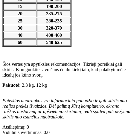
15
190-200
20
235-275
25
280-235
30
320-370
40
400-460
60
540-625
Šios vertės yra apytikslės rekomendacijos. Tikrieji poreikiai gali
skirtis. Koreguokite savo šuns ėdalo kiekį taip, kad palaikytumėte
idealų jos kūno svorį.
Pakuotė:
2.3 kg, 12 kg
Pateiktos nuotraukos yra informacinio pobūdžio ir gali skirtis nuo
realios prekės išvaizdos. Dėl galimų Jūsų kompiuterio, ekrano
raiškos nustatymų ar apšvietimo skirtumų, reali spalva gali nežymiai
skirtis nuo esančios nuotraukoje.
Atsiliepimų: 0
Vidutinis įvertinimas: 0.0