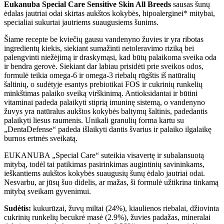
Eukanuba Special Care Sensitive Skin All Breeds
sausas šunų
ėdalas jautriai odai skirtas aukštos kokybės, hipoalerginei* mitybai,
specialiai sukurtai jautriems suaugusiems šunims.
Šiame recepte be kviečių gausu vandenyno žuvies ir yra ribotas
ingredientų kiekis, siekiant sumažinti netoleravimo riziką bei
palengvinti niežėjimą ir draskymąsi, kad būtų palaikoma sveika oda
ir bendra gerovė. Siekiant dar labiau prisidėti prie sveikos odos,
formulė teikia omega-6 ir omega-3 riebalų rūgštis iš natūralių
šaltinių, o sudėtyje esantys prebiotikai FOS ir cukrinių runkelių
minkštimas palaiko sveiką virškinimą. Antioksidantai ir būtini
vitaminai padeda palaikyti stiprią imuninę sistemą, o vandenyno
žuvys yra natūralus aukštos kokybės baltymų šaltinis, padedantis
palaikyti liesus raumenis. Unikali granulių forma kartu su
„DentaDefense“ padeda išlaikyti dantis švarius ir palaiko ilgalaikę
burnos ertmės sveikatą.
EUKANUBA „Special Care“ suteikia visavertę ir subalansuotą
mitybą, todėl tai patikimas pasirinkimas augintinių savininkams,
ieškantiems aukštos kokybės suaugusių šunų ėdalo jautriai odai.
Nesvarbu, ar jūsų šuo didelis, ar mažas, ši formulė užtikrina tinkamą
mitybą sveikam gyvenimui.
Sudėtis:
kukurūzai, žuvų miltai (24%), kiaulienos riebalai, džiovinta
cukrinių runkelių becukrė masė (2.9%), žuvies padažas, mineralai