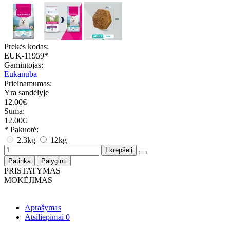
Prekės kodas:
EUK-11959*
Gamintojas:
Eukanuba
Prieinamumas:
Yra sandėlyje
12.00€
Suma:
12.00€
* Pakuotė:
2.3kg
12kg
Į krepšelį
Patinka
Palyginti
PRISTATYMAS
MOKĖJIMAS
Aprašymas
Atsiliepimai
0