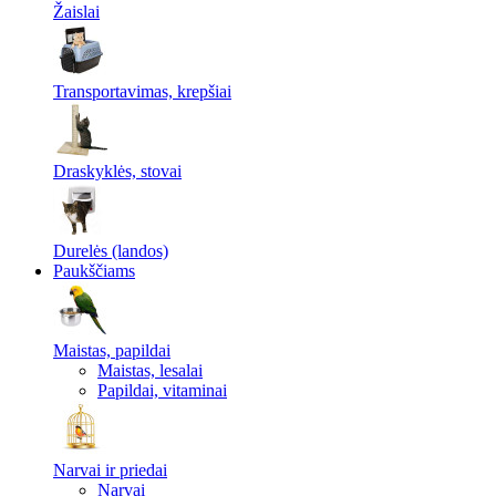
Žaislai
Transportavimas, krepšiai
Draskyklės, stovai
Durelės (landos)
Paukščiams
Maistas, papildai
Maistas, lesalai
Papildai, vitaminai
Narvai ir priedai
Narvai