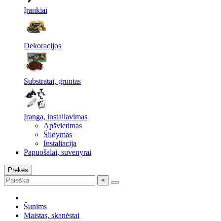
Įrankiai
Dekoracijos
Substratai, gruntas
Įranga, instaliavimas
Apšvietimas
Šildymas
Instaliacija
Papuošalai, suvenyrai
Prekės
×
Šunims
Maistas, skanėstai