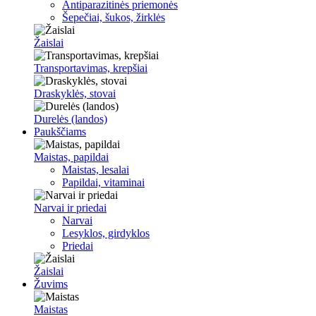
Antiparazitinės priemonės
Šepečiai, šukos, žirklės
Žaislai
Transportavimas, krepšiai
Draskyklės, stovai
Durelės (landos)
Paukščiams
Maistas, papildai
Maistas, lesalai
Papildai, vitaminai
Narvai ir priedai
Narvai
Lesyklos, girdyklos
Priedai
Žaislai
Žuvims
Maistas