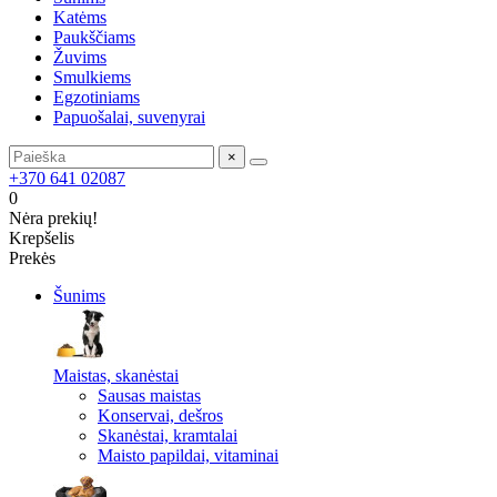
Katėms
Paukščiams
Žuvims
Smulkiems
Egzotiniams
Papuošalai, suvenyrai
×
+370 641 02087
0
Nėra prekių!
Krepšelis
Prekės
Šunims
Maistas, skanėstai
Sausas maistas
Konservai, dešros
Skanėstai, kramtalai
Maisto papildai, vitaminai