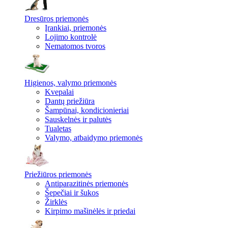
Dresūros priemonės
Įrankiai, priemonės
Lojimo kontrolė
Nematomos tvoros
Higienos, valymo priemonės
Kvepalai
Dantų priežiūra
Šampūnai, kondicionieriai
Sauskelnės ir palutės
Tualetas
Valymo, atbaidymo priemonės
Priežiūros priemonės
Antiparazitinės priemonės
Šepečiai ir šukos
Žirklės
Kirpimo mašinėlės ir priedai