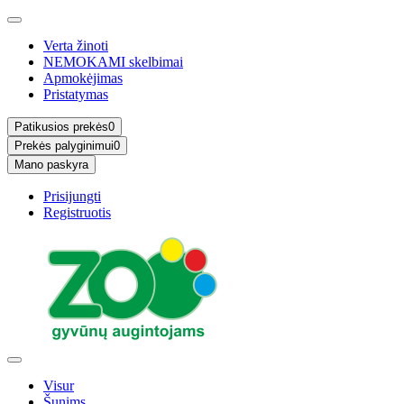
Verta žinoti
NEMOKAMI skelbimai
Apmokėjimas
Pristatymas
Patikusios prekės
0
Prekės palyginimui
0
Mano paskyra
Prisijungti
Registruotis
Visur
Šunims