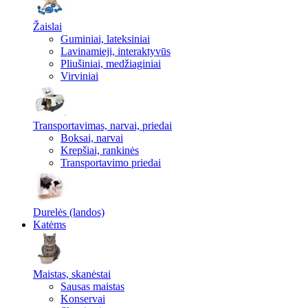
Žaislai
Guminiai, lateksiniai
Lavinamieji, interaktyvūs
Pliušiniai, medžiaginiai
Virviniai
Transportavimas, narvai, priedai
Boksai, narvai
Krepšiai, rankinės
Transportavimo priedai
Durelės (landos)
Katėms
Maistas, skanėstai
Sausas maistas
Konservai