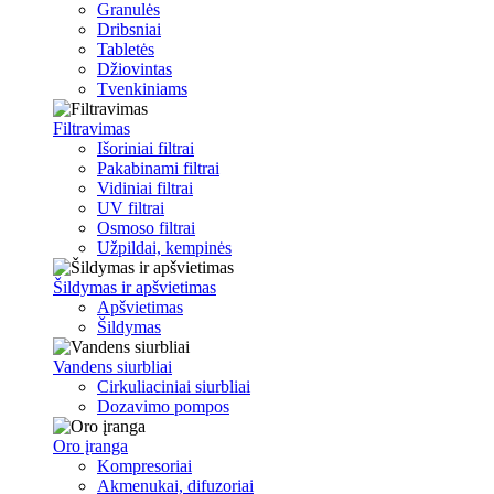
Granulės
Dribsniai
Tabletės
Džiovintas
Tvenkiniams
Filtravimas
Išoriniai filtrai
Pakabinami filtrai
Vidiniai filtrai
UV filtrai
Osmoso filtrai
Užpildai, kempinės
Šildymas ir apšvietimas
Apšvietimas
Šildymas
Vandens siurbliai
Cirkuliaciniai siurbliai
Dozavimo pompos
Oro įranga
Kompresoriai
Akmenukai, difuzoriai