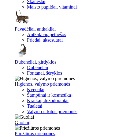
Skanėstai
Maisto papildai, vitaminai
Pavadėliai, antkakliai
Antkakliai, petnešos
Priedai, aksesuarai
Dubenėliai, girdyklos
Dubenėliai
Fontanai, šėryklos
Higienos, valymo priemonės
Kvepalai
Šampūnai ir kosmetika
Kraikai, dezodorantai
Tualetai
Valymo ir kitos priemonės
Guoliai
Priežiūros priemonės