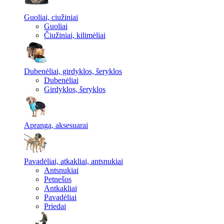
Guoliai, ciužiniai
Guoliai
Čiužiniai, kilimėliai
Dubenėliai, girdyklos, šeryklos
Dubenėliai
Girdyklos, šeryklos
Apranga, aksesuarai
Pavadėliai, atkakliai, antsnukiai
Antsnukiai
Petnešos
Antkakliai
Pavadėliai
Priedai