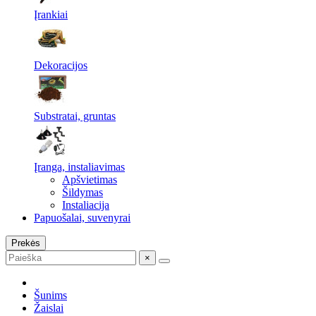
Įrankiai
Dekoracijos
Substratai, gruntas
Įranga, instaliavimas
Apšvietimas
Šildymas
Instaliacija
Papuošalai, suvenyrai
Prekės
×
Šunims
Žaislai