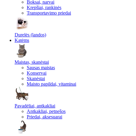
Boksai, narvai
Krepšiai, rankinės
Transportavimo priedai
Durelės (landos)
Katėms
Maistas, skanėstai
Sausas maistas
Konservai
Skanėstai
Maisto papildai, vitaminai
Pavadėliai, antkakliai
Antkakliai, petnešos
Priedai, aksesuarai