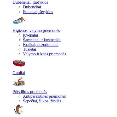
Dubenėliai, girdyklos
Dubenėliai
Fontanai, šėryklos
Higienos, valymo priemonės
Kvepalai
Šampūnai ir kosmetika
Kraikai, dezodorantai
Tualetai
Valymo ir kitos priemonės
Guoliai
Priežiūros priemonės
Antiparazitinės priemonės
Šepečiai, šukos, žirklės