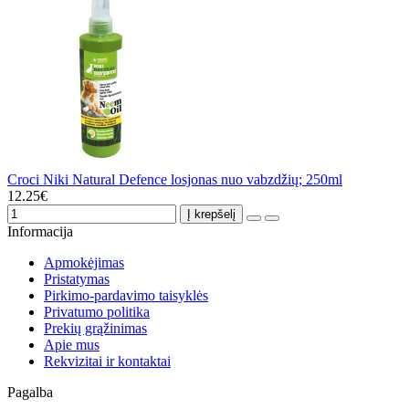
Croci Niki Natural Defence losjonas nuo vabzdžių; 250ml
12.25€
Į krepšelį
Informacija
Apmokėjimas
Pristatymas
Pirkimo-pardavimo taisyklės
Privatumo politika
Prekių grąžinimas
Apie mus
Rekvizitai ir kontaktai
Pagalba