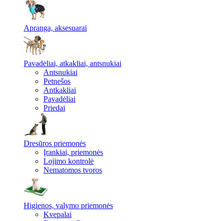
Apranga, aksesuarai
Pavadėliai, atkakliai, antsnukiai
Antsnukiai
Petnešos
Antkakliai
Pavadėliai
Priedai
Dresūros priemonės
Įrankiai, priemonės
Lojimo kontrolė
Nematomos tvoros
Higienos, valymo priemonės
Kvepalai