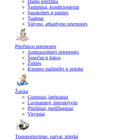
Dantų priežiūra
Šampūnai, kondicionieriai
Sauskelnės ir palutės
Tualetas
Valymo, atbaidymo priemonės
Priežiūros priemonės
Antiparazitinės priemonės
Šepečiai ir šukos
Žirklės
Kirpimo mašinėlės ir priedai
Žaislai
Guminiai, lateksiniai
Lavinamieji, interaktyvūs
Pliušiniai, medžiaginiai
Virviniai
Transportavimas, narvai, priedai