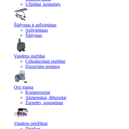
Užpildai, kempinės
Šildymas ir apšvietimas
Apšvietimas
Šildymas
Vandens siurbliai
Cirkuliaciniai siurbliai
Dozavimo pompos
Oro įranga
Kompresoriai
Akmenukai, difuzoriai
Žarnelės, sujungimai
Vandens priežiūrai
Druskos