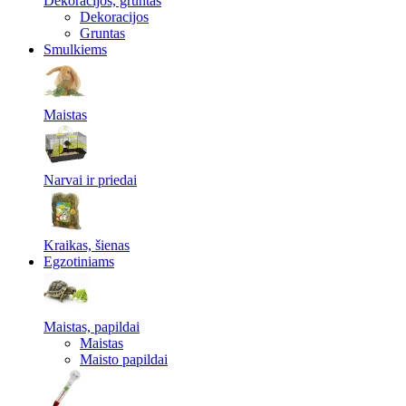
Dekoracijos, gruntas
Dekoracijos
Gruntas
Smulkiems
Maistas
Narvai ir priedai
Kraikas, šienas
Egzotiniams
Maistas, papildai
Maistas
Maisto papildai