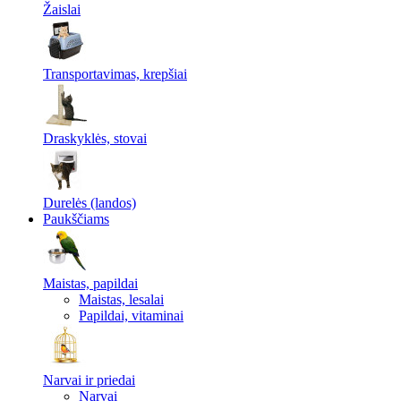
Žaislai
Transportavimas, krepšiai
Draskyklės, stovai
Durelės (landos)
Paukščiams
Maistas, papildai
Maistas, lesalai
Papildai, vitaminai
Narvai ir priedai
Narvai