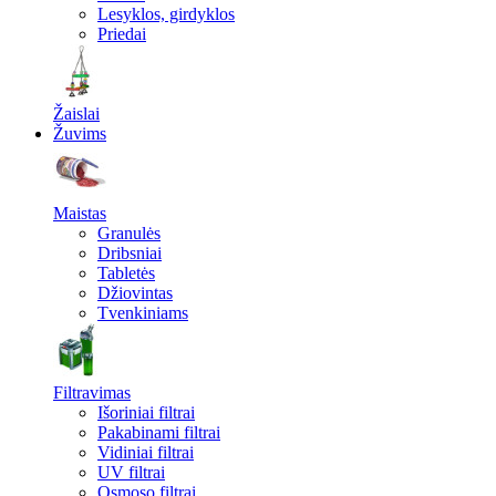
Lesyklos, girdyklos
Priedai
Žaislai
Žuvims
Maistas
Granulės
Dribsniai
Tabletės
Džiovintas
Tvenkiniams
Filtravimas
Išoriniai filtrai
Pakabinami filtrai
Vidiniai filtrai
UV filtrai
Osmoso filtrai