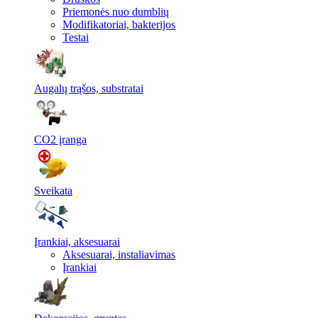
Priemonės nuo dumblių
Modifikatoriai, bakterijos
Testai
Augalų trąšos, substratai
CO2 įranga
Sveikata
Įrankiai, aksesuarai
Aksesuarai, instaliavimas
Įrankiai