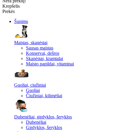
Nėra prekių!
Krepšelis
Prekės
Šunims
Maistas, skanėstai
Sausas maistas
Konservai, dešros
Skanėstai, kramtalai
Maisto papildai, vitaminai
Guoliai, ciužiniai
Guoliai
Čiužiniai, kilimėliai
Dubenėliai, girdyklos, šeryklos
Dubenėliai
Girdyklos, šeryklos