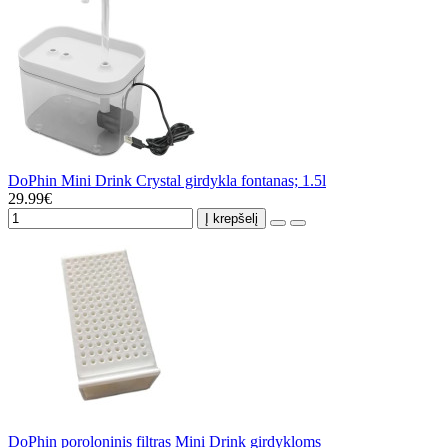
DoPhin Mini Drink Crystal girdykla fontanas; 1.5l
29.99€
Į krepšelį
DoPhin poroloninis filtras Mini Drink girdykloms