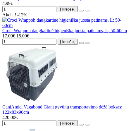
4.99€
Į krepšelį
Akcija! -12%
Croci Wrappoh daugkartinė higieniška juosta patinams, L; 50-60cm
17.00€
15.00€
Į krepšelį
CaniAmici Vagabond Giant gyvūnų transportavimo dėžė boksas;
122x83x90cm
420.00€
Į krepšelį