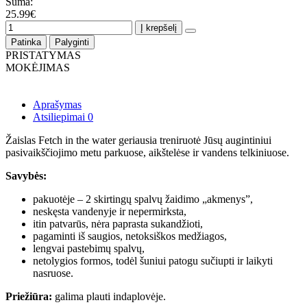
Suma:
25.99€
Į krepšelį
Patinka
Palyginti
PRISTATYMAS
MOKĖJIMAS
Aprašymas
Atsiliepimai
0
Žaislas Fetch in the water geriausia treniruotė Jūsų augintiniui
pasivaikščiojimo metu parkuose, aikštelėse ir vandens telkiniuose.
Savybės:
pakuotėje – 2 skirtingų spalvų žaidimo „akmenys”,
neskęsta vandenyje ir nepermirksta,
itin patvarūs, nėra paprasta sukandžioti,
pagaminti iš saugios, netoksiškos medžiagos,
lengvai pastebimų spalvų,
netolygios formos, todėl šuniui patogu sučiupti ir laikyti
nasruose.
Priežiūra:
galima plauti indaplovėje.