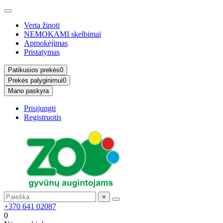
Verta žinoti
NEMOKAMI skelbimai
Apmokėjimas
Pristatymas
Patikusios prekės
0
Prekės palyginimui
0
Mano paskyra
Prisijungti
Registruotis
×
+370 641 02087
0