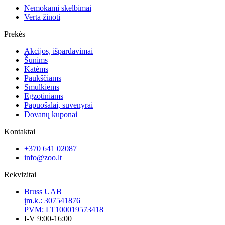
Nemokami skelbimai
Verta žinoti
Prekės
Akcijos, išpardavimai
Šunims
Katėms
Paukščiams
Smulkiems
Egzotiniams
Papuošalai, suvenyrai
Dovanų kuponai
Kontaktai
+370 641 02087
info@zoo.lt
Rekvizitai
Bruss UAB
įm.k.: 307541876
PVM: LT100019573418
I-V 9:00-16:00