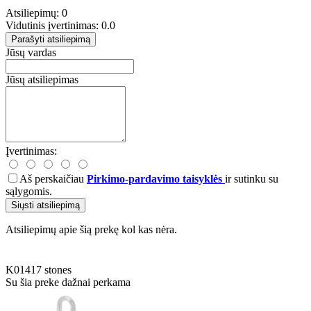
Atsiliepimų: 0
Vidutinis įvertinimas: 0.0
Parašyti atsiliepimą
Jūsų vardas
Jūsų atsiliepimas
Įvertinimas:
Aš perskaičiau
Pirkimo-pardavimo taisyklės
ir sutinku su
sąlygomis.
Siųsti atsiliepimą
Atsiliepimų apie šią prekę kol kas nėra.
K01417
stones
Su šia preke dažnai perkama