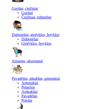
Guoliai, ciužiniai
Guoliai
Čiužiniai, kilimėliai
Dubenėliai, girdyklos, šeryklos
Dubenėliai
Girdyklos, šeryklos
Apranga, aksesuarai
Pavadėliai, atkakliai, antsnukiai
Antsnukiai
Petnešos
Antkakliai
Pavadėliai
Priedai