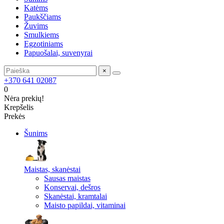
Katėms
Paukščiams
Žuvims
Smulkiems
Egzotiniams
Papuošalai, suvenyrai
×
+370 641 02087
0
Nėra prekių!
Krepšelis
Prekės
Šunims
Maistas, skanėstai
Sausas maistas
Konservai, dešros
Skanėstai, kramtalai
Maisto papildai, vitaminai