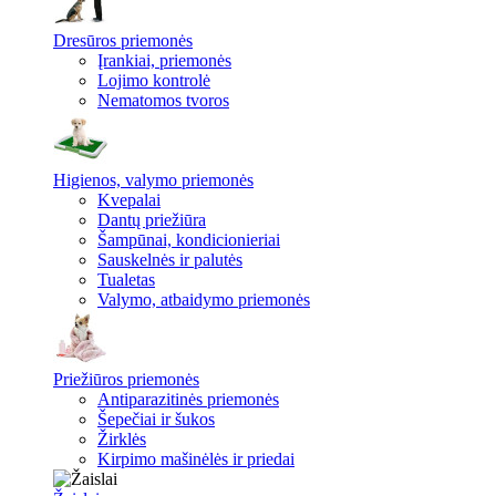
Dresūros priemonės
Įrankiai, priemonės
Lojimo kontrolė
Nematomos tvoros
Higienos, valymo priemonės
Kvepalai
Dantų priežiūra
Šampūnai, kondicionieriai
Sauskelnės ir palutės
Tualetas
Valymo, atbaidymo priemonės
Priežiūros priemonės
Antiparazitinės priemonės
Šepečiai ir šukos
Žirklės
Kirpimo mašinėlės ir priedai