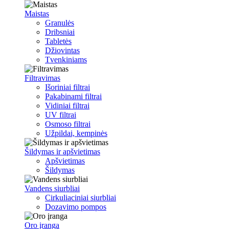
Maistas
Granulės
Dribsniai
Tabletės
Džiovintas
Tvenkiniams
Filtravimas
Išoriniai filtrai
Pakabinami filtrai
Vidiniai filtrai
UV filtrai
Osmoso filtrai
Užpildai, kempinės
Šildymas ir apšvietimas
Apšvietimas
Šildymas
Vandens siurbliai
Cirkuliaciniai siurbliai
Dozavimo pompos
Oro įranga