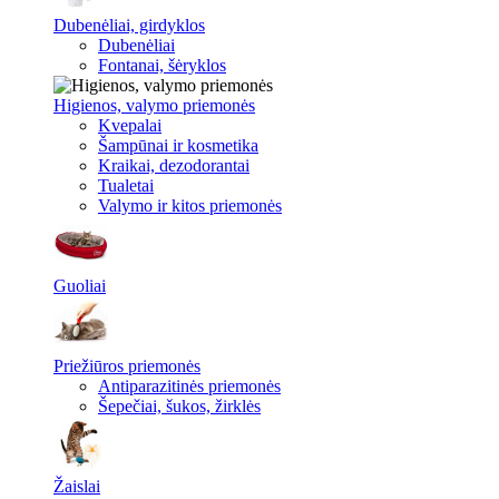
Dubenėliai, girdyklos
Dubenėliai
Fontanai, šėryklos
Higienos, valymo priemonės
Kvepalai
Šampūnai ir kosmetika
Kraikai, dezodorantai
Tualetai
Valymo ir kitos priemonės
Guoliai
Priežiūros priemonės
Antiparazitinės priemonės
Šepečiai, šukos, žirklės
Žaislai