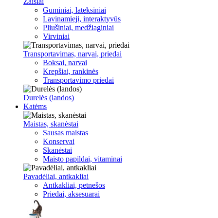
Žaislai
Guminiai, lateksiniai
Lavinamieji, interaktyvūs
Pliušiniai, medžiaginiai
Virviniai
Transportavimas, narvai, priedai
Boksai, narvai
Krepšiai, rankinės
Transportavimo priedai
Durelės (landos)
Katėms
Maistas, skanėstai
Sausas maistas
Konservai
Skanėstai
Maisto papildai, vitaminai
Pavadėliai, antkakliai
Antkakliai, petnešos
Priedai, aksesuarai