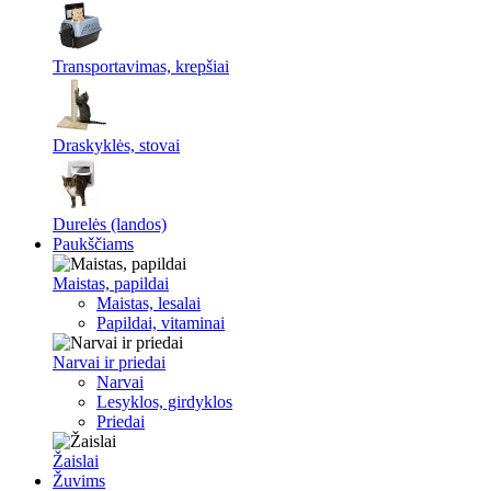
Transportavimas, krepšiai
Draskyklės, stovai
Durelės (landos)
Paukščiams
Maistas, papildai
Maistas, lesalai
Papildai, vitaminai
Narvai ir priedai
Narvai
Lesyklos, girdyklos
Priedai
Žaislai
Žuvims