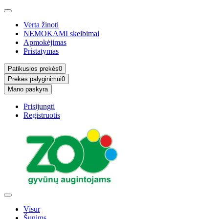
Verta žinoti
NEMOKAMI skelbimai
Apmokėjimas
Pristatymas
Patikusios prekės
0
Prekės palyginimui
0
Mano paskyra
Prisijungti
Registruotis
Visur
Šunims