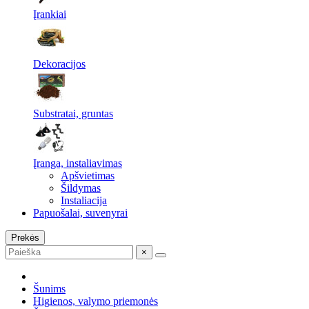
Įrankiai
Dekoracijos
Substratai, gruntas
Įranga, instaliavimas
Apšvietimas
Šildymas
Instaliacija
Papuošalai, suvenyrai
Prekės
×
Šunims
Higienos, valymo priemonės