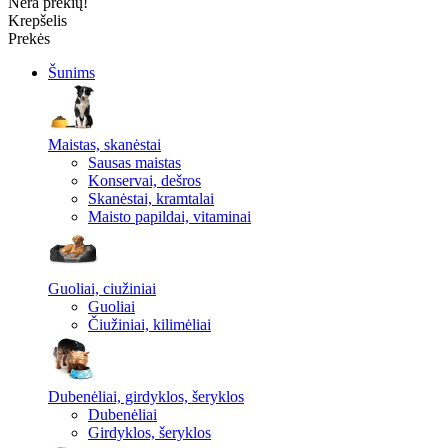
Nėra prekių!
Krepšelis
Prekės
Šunims
Maistas, skanėstai
Sausas maistas
Konservai, dešros
Skanėstai, kramtalai
Maisto papildai, vitaminai
Guoliai, ciužiniai
Guoliai
Čiužiniai, kilimėliai
Dubenėliai, girdyklos, šeryklos
Dubenėliai
Girdyklos, šeryklos