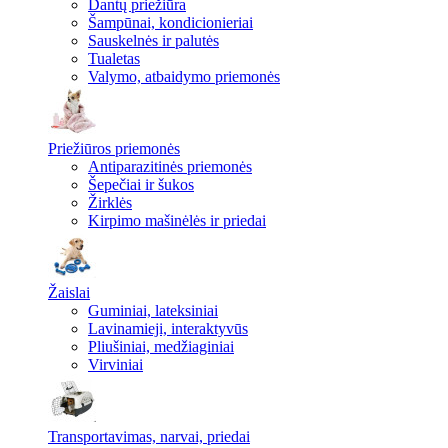
Dantų priežiūra
Šampūnai, kondicionieriai
Sauskelnės ir palutės
Tualetas
Valymo, atbaidymo priemonės
Priežiūros priemonės
Antiparazitinės priemonės
Šepečiai ir šukos
Žirklės
Kirpimo mašinėlės ir priedai
Žaislai
Guminiai, lateksiniai
Lavinamieji, interaktyvūs
Pliušiniai, medžiaginiai
Virviniai
Transportavimas, narvai, priedai