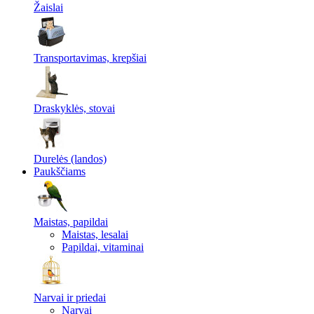
Žaislai
Transportavimas, krepšiai
Draskyklės, stovai
Durelės (landos)
Paukščiams
Maistas, papildai
Maistas, lesalai
Papildai, vitaminai
Narvai ir priedai
Narvai