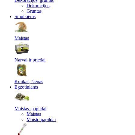
Dekoracijos, gruntas
Dekoracijos
Gruntas
Smulkiems
Maistas
Narvai ir priedai
Kraikas, šienas
Egzotiniams
Maistas, papildai
Maistas
Maisto papildai