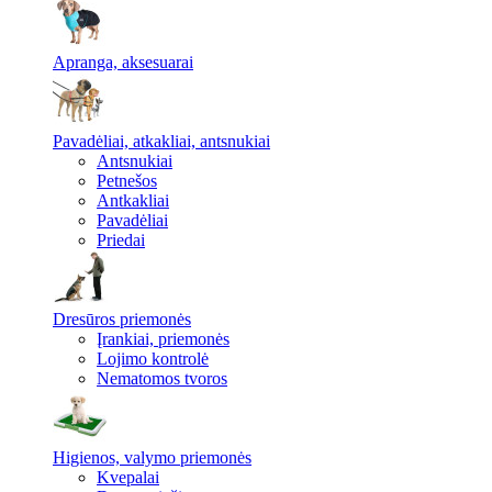
Apranga, aksesuarai
Pavadėliai, atkakliai, antsnukiai
Antsnukiai
Petnešos
Antkakliai
Pavadėliai
Priedai
Dresūros priemonės
Įrankiai, priemonės
Lojimo kontrolė
Nematomos tvoros
Higienos, valymo priemonės
Kvepalai