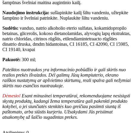
šampūnas švelniai maitina augintinio kailį.
Naudojimo instrukcija:
sušlapinkite kailį šiltu vandeniu, užtepkite
šampūno ir švelniai patrinkite. Nuplaukite šiltu vandeniu.
Sudėtis:
vanduo, natrio alkoholio eterio sulfatas, kokamidopropilo
betainas, glicerolis, kokoso dietanolamidas, alyvogių lapų ekstraktas,
natrio chloridas, citrinos rūgštis, etilendiamintetraacto rūgšties
dinatrio druska, dmdm hidantoinas, CI 16185, CI 42090, CI 15985,
CI 19140, kvapai
Pakuotė:
300 ml;
Pateiktos nuotraukos yra informacinio pobūdžio ir gali skirtis nuo
realios prekės išvaizdos. Dėl galimų Jūsų kompiuterio, ekrano
raiškos nustatymų ar apšvietimo skirtumų, reali spalva gali nežymiai
skirtis nuo esančios nuotraukoje.
Dėmesio!
Esant minusinei temperatūrai, rekomenduojame nesisiųsti
skystų produktų, kadangi žema temperatūra gali pakenkti produkto
kokybei, o jei siunčiatės stenkitės kuo greičiau pasiimti siuntą iš
paštomato, arba siūstis kurjeriu. Užsakydami Jūs prisiimat
atsakomybę už šalčio sugadintas prekes.
Atsiliepimų: 0