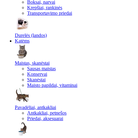
Boksai, narvai
Krepšiai, rankinės
Transportavimo priedai
Durelės (landos)
Katėms
Maistas, skanėstai
Sausas maistas
Konservai
Skanėstai
Maisto papildai, vitaminai
Pavadėliai, antkakliai
Antkakliai, petnešos
Priedai, aksesuarai