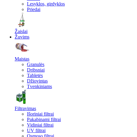
Lesyklos, girdyklos
Priedai
Žaislai
Žuvims
Maistas
Granulės
Dribsniai
Tabletės
Džiovintas
Tvenkiniams
Filtravimas
Išoriniai filtrai
Pakabinami filtrai
Vidiniai filtrai
UV filtrai
Osmoso filtrai