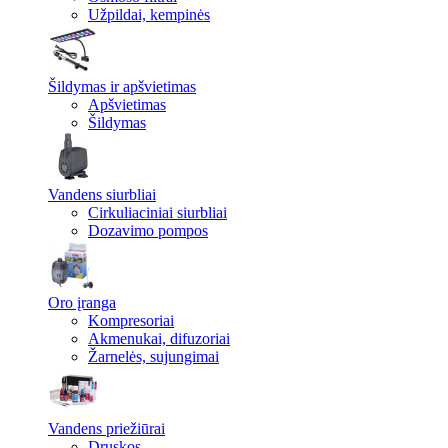
Užpildai, kempinės
Šildymas ir apšvietimas
Apšvietimas
Šildymas
Vandens siurbliai
Cirkuliaciniai siurbliai
Dozavimo pompos
Oro įranga
Kompresoriai
Akmenukai, difuzoriai
Žarnelės, sujungimai
Vandens priežiūrai
Druskos