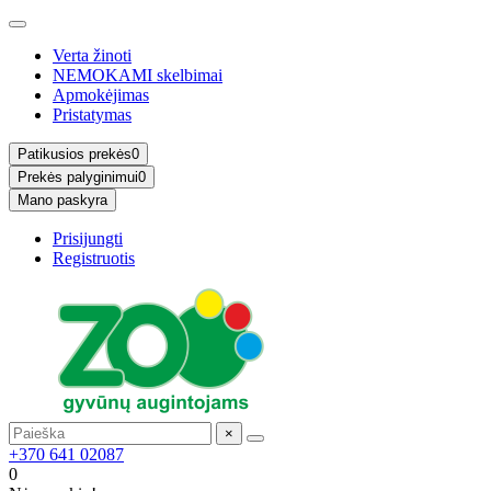
Verta žinoti
NEMOKAMI skelbimai
Apmokėjimas
Pristatymas
Patikusios prekės
0
Prekės palyginimui
0
Mano paskyra
Prisijungti
Registruotis
×
+370 641 02087
0