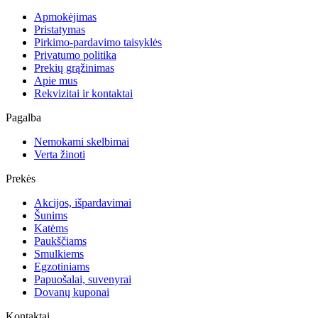
Apmokėjimas
Pristatymas
Pirkimo-pardavimo taisyklės
Privatumo politika
Prekių grąžinimas
Apie mus
Rekvizitai ir kontaktai
Pagalba
Nemokami skelbimai
Verta žinoti
Prekės
Akcijos, išpardavimai
Šunims
Katėms
Paukščiams
Smulkiems
Egzotiniams
Papuošalai, suvenyrai
Dovanų kuponai
Kontaktai