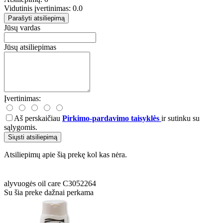
Vidutinis įvertinimas: 0.0
Parašyti atsiliepimą
Jūsų vardas
Jūsų atsiliepimas
Įvertinimas:
Aš perskaičiau
Pirkimo-pardavimo taisyklės
ir sutinku su
sąlygomis.
Siųsti atsiliepimą
Atsiliepimų apie šią prekę kol kas nėra.
alyvuogės
oil care
C3052264
Su šia preke dažnai perkama