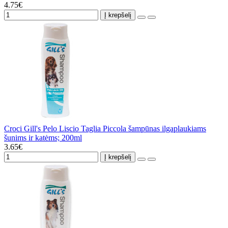
4.75€
Į krepšelį
Croci Gill's Pelo Liscio Taglia Piccola šampūnas ilgaplaukiams
šunims ir katėms; 200ml
3.65€
Į krepšelį