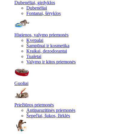
Dubenėliai, girdyklos
Dubenėliai
Fontanai, šėryklos
Higienos, valymo priemonės
Kvepalai
Šampūnai ir kosmetika
Kraikai, dezodorantai
Tualetai
Valymo ir kitos priemonės
Guoliai
Priežiūros priemonės
Antiparazitinės priemonės
Šepečiai, šukos, žirklės