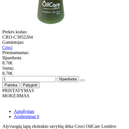
Prekės kodas:
CRO-C3052264
Gamintojas:
Croci
Prieinamumas:
Išparduota
8.70€
Suma:
8.70€
Išparduota
Patinka
Palyginti
PRISTATYMAS
MOKĖJIMAS
Aprašymas
Atsiliepimai
0
Alyvuogių lapų ekstrakto savybių dėka Croci OilCare Lenitive