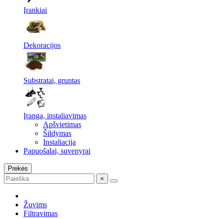
Įrankiai
Dekoracijos
Substratai, gruntas
Įranga, instaliavimas
Apšvietimas
Šildymas
Instaliacija
Papuošalai, suvenyrai
Prekės
×
Žuvims
Filtravimas