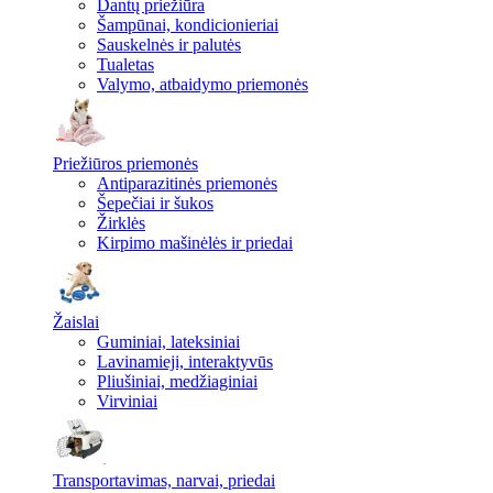
Dantų priežiūra
Šampūnai, kondicionieriai
Sauskelnės ir palutės
Tualetas
Valymo, atbaidymo priemonės
Priežiūros priemonės
Antiparazitinės priemonės
Šepečiai ir šukos
Žirklės
Kirpimo mašinėlės ir priedai
Žaislai
Guminiai, lateksiniai
Lavinamieji, interaktyvūs
Pliušiniai, medžiaginiai
Virviniai
Transportavimas, narvai, priedai