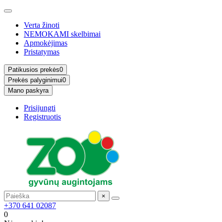
Verta žinoti
NEMOKAMI skelbimai
Apmokėjimas
Pristatymas
Patikusios prekės
0
Prekės palyginimui
0
Mano paskyra
Prisijungti
Registruotis
×
+370 641 02087
0