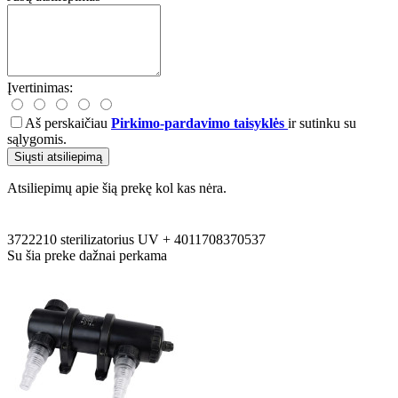
Įvertinimas:
Aš perskaičiau
Pirkimo-pardavimo taisyklės
ir sutinku su
sąlygomis.
Siųsti atsiliepimą
Atsiliepimų apie šią prekę kol kas nėra.
3722210
sterilizatorius
UV
+
4011708370537
Su šia preke dažnai perkama