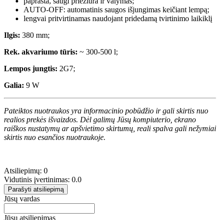
paprasta, saugi priežiūra ir valymas;
AUTO-OFF: automatinis saugos išjungimas keičiant lempą;
lengvai pritvirtinamas naudojant pridedamą tvirtinimo laikiklį
Ilgis:
380 mm;
Rek. akvariumo tūris:
~ 300-500 l;
Lempos jungtis:
2G7;
Galia:
9 W
Pateiktos nuotraukos yra informacinio pobūdžio ir gali skirtis nuo
realios prekės išvaizdos. Dėl galimų Jūsų kompiuterio, ekrano
raiškos nustatymų ar apšvietimo skirtumų, reali spalva gali nežymiai
skirtis nuo esančios nuotraukoje.
Atsiliepimų: 0
Vidutinis įvertinimas: 0.0
Parašyti atsiliepimą
Jūsų vardas
Jūsų atsiliepimas