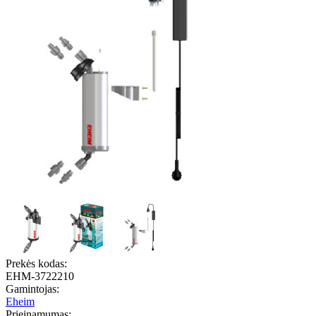
Prekės kodas:
EHM-3722210
Gamintojas:
Eheim
Prieinamumas: