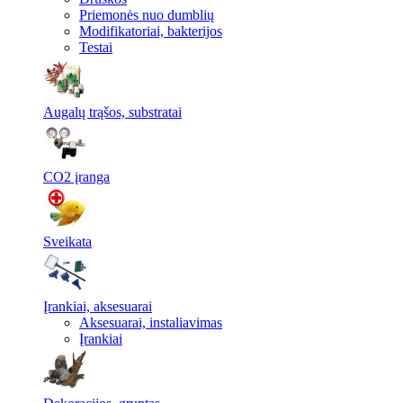
Priemonės nuo dumblių
Modifikatoriai, bakterijos
Testai
Augalų trąšos, substratai
CO2 įranga
Sveikata
Įrankiai, aksesuarai
Aksesuarai, instaliavimas
Įrankiai