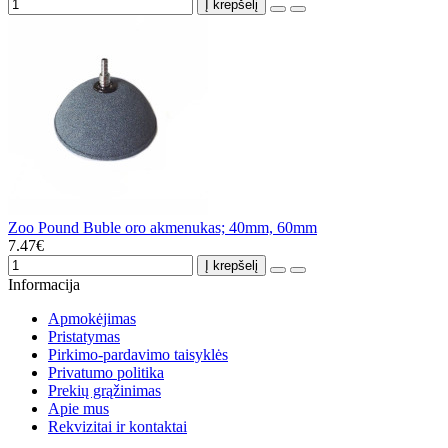
Į krepšelį
Zoo Pound Buble oro akmenukas; 40mm, 60mm
7.47€
Į krepšelį
Informacija
Apmokėjimas
Pristatymas
Pirkimo-pardavimo taisyklės
Privatumo politika
Prekių grąžinimas
Apie mus
Rekvizitai ir kontaktai