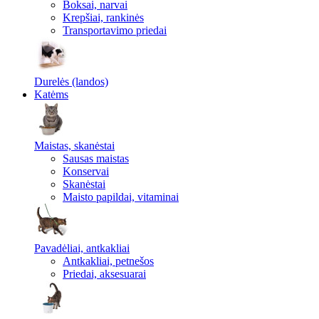
Boksai, narvai
Krepšiai, rankinės
Transportavimo priedai
Durelės (landos)
Katėms
Maistas, skanėstai
Sausas maistas
Konservai
Skanėstai
Maisto papildai, vitaminai
Pavadėliai, antkakliai
Antkakliai, petnešos
Priedai, aksesuarai