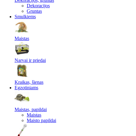
Dekoracijos, gruntas
Dekoracijos
Gruntas
Smulkiems
Maistas
Narvai ir priedai
Kraikas, šienas
Egzotiniams
Maistas, papildai
Maistas
Maisto papildai