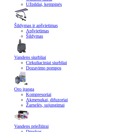
Užpildai, kempinės
Šildymas ir apšvietimas
Apšvietimas
Šildymas
Vandens siurbliai
Cirkuliaciniai siurbliai
Dozavimo pompos
Oro įranga
Kompresoriai
Akmenukai, difuzoriai
Žarnelės, sujungimai
Vandens priežiūrai
Druskos