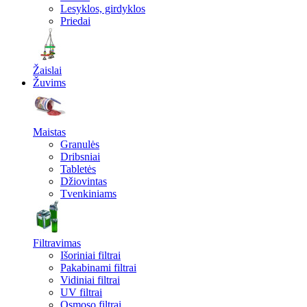
Lesyklos, girdyklos
Priedai
Žaislai
Žuvims
Maistas
Granulės
Dribsniai
Tabletės
Džiovintas
Tvenkiniams
Filtravimas
Išoriniai filtrai
Pakabinami filtrai
Vidiniai filtrai
UV filtrai
Osmoso filtrai