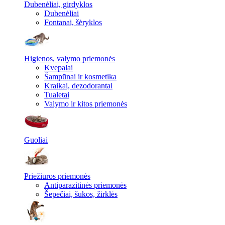
Dubenėliai, girdyklos
Dubenėliai
Fontanai, šėryklos
Higienos, valymo priemonės
Kvepalai
Šampūnai ir kosmetika
Kraikai, dezodorantai
Tualetai
Valymo ir kitos priemonės
Guoliai
Priežiūros priemonės
Antiparazitinės priemonės
Šepečiai, šukos, žirklės