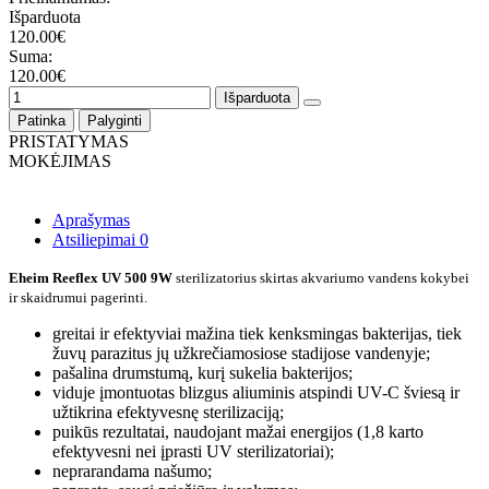
Išparduota
120.00€
Suma:
120.00€
Išparduota
Patinka
Palyginti
PRISTATYMAS
MOKĖJIMAS
Aprašymas
Atsiliepimai
0
Eheim Reeflex UV 500 9W
sterilizatorius skirtas akvariumo vandens kokybei
ir skaidrumui pagerinti.
greitai ir efektyviai mažina tiek kenksmingas bakterijas, tiek
žuvų parazitus jų užkrečiamosiose stadijose vandenyje;
pašalina drumstumą, kurį sukelia bakterijos;
viduje įmontuotas blizgus aliuminis atspindi UV-C šviesą ir
užtikrina efektyvesnę sterilizaciją;
puikūs rezultatai, naudojant mažai energijos (1,8 karto
efektyvesni nei įprasti UV sterilizatoriai);
neprarandama našumo;