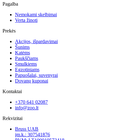
Pagalba
Nemokami skelbimai
Verta žinoti
Prekės
Akcijos, išpardavimai
Šunims
Katėms
Paukščiams
Smulkiems
Egzotiniams
Papuošalai, suvenyrai
Dovanų kuponai
Kontaktai
+370 641 02087
info@zoo.lt
Rekvizitai
Bruss UAB
įm.k.: 307541876