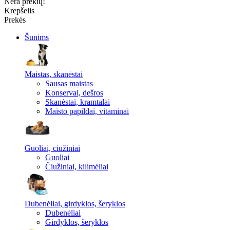
Nėra prekių!
Krepšelis
Prekės
Šunims
Maistas, skanėstai
Sausas maistas
Konservai, dešros
Skanėstai, kramtalai
Maisto papildai, vitaminai
Guoliai, ciužiniai
Guoliai
Čiužiniai, kilimėliai
Dubenėliai, girdyklos, šeryklos
Dubenėliai
Girdyklos, šeryklos