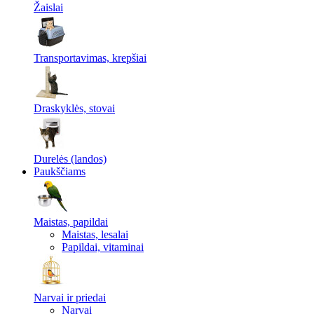
Žaislai
Transportavimas, krepšiai
Draskyklės, stovai
Durelės (landos)
Paukščiams
Maistas, papildai
Maistas, lesalai
Papildai, vitaminai
Narvai ir priedai
Narvai