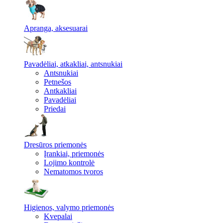
Apranga, aksesuarai
Pavadėliai, atkakliai, antsnukiai
Antsnukiai
Petnešos
Antkakliai
Pavadėliai
Priedai
Dresūros priemonės
Įrankiai, priemonės
Lojimo kontrolė
Nematomos tvoros
Higienos, valymo priemonės
Kvepalai