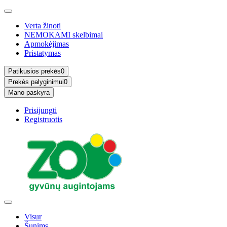
Verta žinoti
NEMOKAMI skelbimai
Apmokėjimas
Pristatymas
Patikusios prekės
0
Prekės palyginimui
0
Mano paskyra
Prisijungti
Registruotis
Visur
Šunims