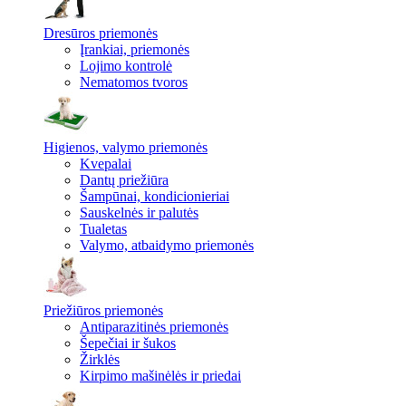
Dresūros priemonės
Įrankiai, priemonės
Lojimo kontrolė
Nematomos tvoros
Higienos, valymo priemonės
Kvepalai
Dantų priežiūra
Šampūnai, kondicionieriai
Sauskelnės ir palutės
Tualetas
Valymo, atbaidymo priemonės
Priežiūros priemonės
Antiparazitinės priemonės
Šepečiai ir šukos
Žirklės
Kirpimo mašinėlės ir priedai