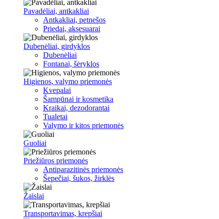
Pavadėliai, antkakliai
Antkakliai, petnešos
Priedai, aksesuarai
Dubenėliai, girdyklos
Dubenėliai
Fontanai, šėryklos
Higienos, valymo priemonės
Kvepalai
Šampūnai ir kosmetika
Kraikai, dezodorantai
Tualetai
Valymo ir kitos priemonės
Guoliai
Priežiūros priemonės
Antiparazitinės priemonės
Šepečiai, šukos, žirklės
Žaislai
Transportavimas, krepšiai