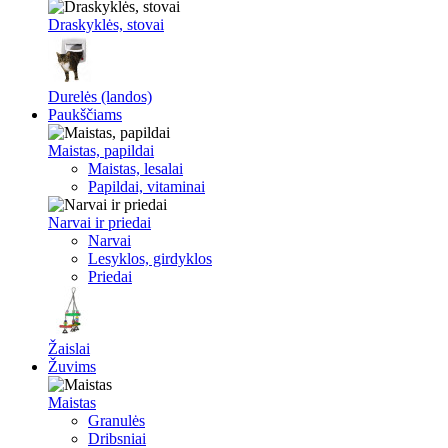
Draskyklės, stovai
Durelės (landos)
Paukščiams
Maistas, papildai
Maistas, lesalai
Papildai, vitaminai
Narvai ir priedai
Narvai
Lesyklos, girdyklos
Priedai
Žaislai
Žuvims
Maistas
Granulės
Dribsniai