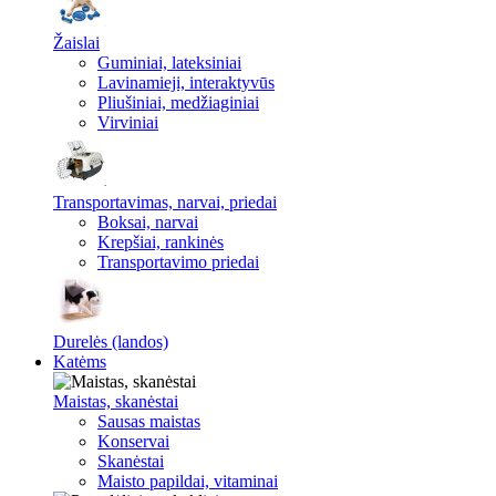
Žaislai
Guminiai, lateksiniai
Lavinamieji, interaktyvūs
Pliušiniai, medžiaginiai
Virviniai
Transportavimas, narvai, priedai
Boksai, narvai
Krepšiai, rankinės
Transportavimo priedai
Durelės (landos)
Katėms
Maistas, skanėstai
Sausas maistas
Konservai
Skanėstai
Maisto papildai, vitaminai