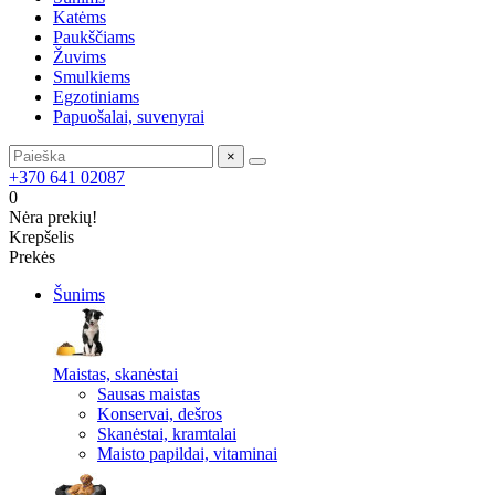
Katėms
Paukščiams
Žuvims
Smulkiems
Egzotiniams
Papuošalai, suvenyrai
×
+370 641 02087
0
Nėra prekių!
Krepšelis
Prekės
Šunims
Maistas, skanėstai
Sausas maistas
Konservai, dešros
Skanėstai, kramtalai
Maisto papildai, vitaminai