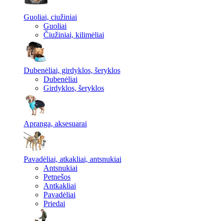
Guoliai, ciužiniai
Guoliai
Čiužiniai, kilimėliai
Dubenėliai, girdyklos, šeryklos
Dubenėliai
Girdyklos, šeryklos
Apranga, aksesuarai
Pavadėliai, atkakliai, antsnukiai
Antsnukiai
Petnešos
Antkakliai
Pavadėliai
Priedai