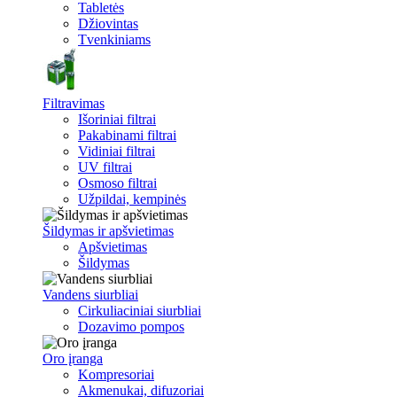
Tabletės
Džiovintas
Tvenkiniams
Filtravimas
Išoriniai filtrai
Pakabinami filtrai
Vidiniai filtrai
UV filtrai
Osmoso filtrai
Užpildai, kempinės
Šildymas ir apšvietimas
Apšvietimas
Šildymas
Vandens siurbliai
Cirkuliaciniai siurbliai
Dozavimo pompos
Oro įranga
Kompresoriai
Akmenukai, difuzoriai