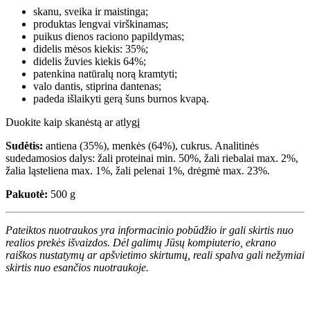
skanu, sveika ir maistinga;
produktas lengvai virškinamas;
puikus dienos raciono papildymas;
didelis mėsos kiekis: 35%;
didelis žuvies kiekis 64%;
patenkina natūralų norą kramtyti;
valo dantis, stiprina dantenas;
padeda išlaikyti gerą šuns burnos kvapą.
Duokite kaip skanėstą ar atlygį
Sudėtis:
antiena (35%), menkės (64%), cukrus. Analitinės
sudedamosios dalys: žali proteinai min. 50%, žali riebalai max. 2%,
žalia ląsteliena max. 1%, žali pelenai 1%, drėgmė max. 23%.
Pakuotė:
500 g
Pateiktos nuotraukos yra informacinio pobūdžio ir gali skirtis nuo
realios prekės išvaizdos. Dėl galimų Jūsų kompiuterio, ekrano
raiškos nustatymų ar apšvietimo skirtumų, reali spalva gali nežymiai
skirtis nuo esančios nuotraukoje.