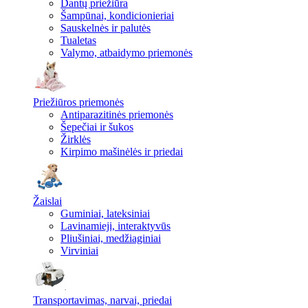
Dantų priežiūra
Šampūnai, kondicionieriai
Sauskelnės ir palutės
Tualetas
Valymo, atbaidymo priemonės
Priežiūros priemonės
Antiparazitinės priemonės
Šepečiai ir šukos
Žirklės
Kirpimo mašinėlės ir priedai
Žaislai
Guminiai, lateksiniai
Lavinamieji, interaktyvūs
Pliušiniai, medžiaginiai
Virviniai
Transportavimas, narvai, priedai