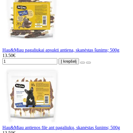
Hau&Miau pagaliukai apsukti antiena, skanėstas šunims; 500g
13.50€
Į krepšelį
Hau&Miau antienos file ant pagaliukų, skanėstas šunims; 500g
13.50€