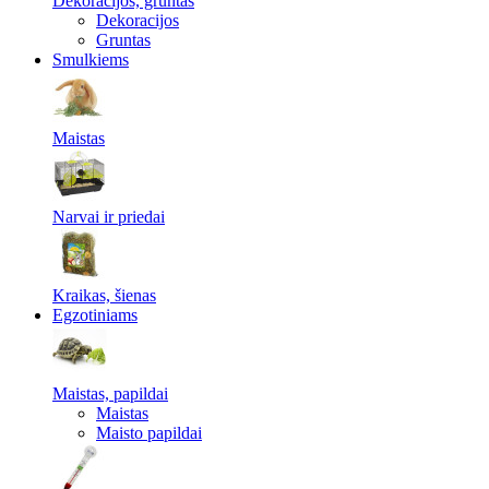
Dekoracijos, gruntas
Dekoracijos
Gruntas
Smulkiems
Maistas
Narvai ir priedai
Kraikas, šienas
Egzotiniams
Maistas, papildai
Maistas
Maisto papildai