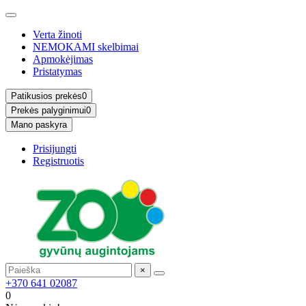
Verta žinoti
NEMOKAMI skelbimai
Apmokėjimas
Pristatymas
Patikusios prekės
0
Prekės palyginimui
0
Mano paskyra
Prisijungti
Registruotis
×
+370 641 02087
0