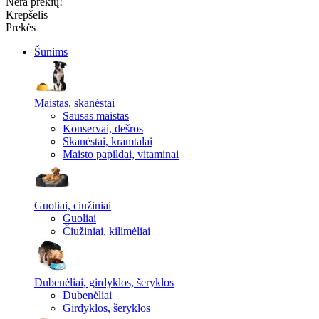
Nėra prekių!
Krepšelis
Prekės
Šunims
Maistas, skanėstai
Sausas maistas
Konservai, dešros
Skanėstai, kramtalai
Maisto papildai, vitaminai
Guoliai, ciužiniai
Guoliai
Čiužiniai, kilimėliai
Dubenėliai, girdyklos, šeryklos
Dubenėliai
Girdyklos, šeryklos