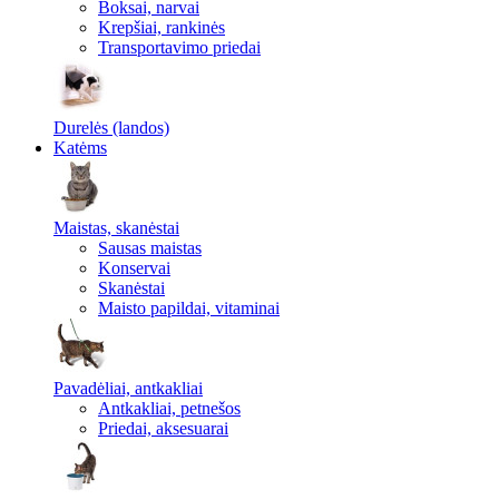
Boksai, narvai
Krepšiai, rankinės
Transportavimo priedai
Durelės (landos)
Katėms
Maistas, skanėstai
Sausas maistas
Konservai
Skanėstai
Maisto papildai, vitaminai
Pavadėliai, antkakliai
Antkakliai, petnešos
Priedai, aksesuarai