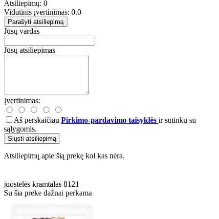
Atsiliepimų: 0
Vidutinis įvertinimas: 0.0
Parašyti atsiliepimą
Jūsų vardas
Jūsų atsiliepimas
Įvertinimas:
Aš perskaičiau
Pirkimo-pardavimo taisyklės
ir sutinku su
sąlygomis.
Siųsti atsiliepimą
Atsiliepimų apie šią prekę kol kas nėra.
juostelės
kramtalas
8121
Su šia preke dažnai perkama