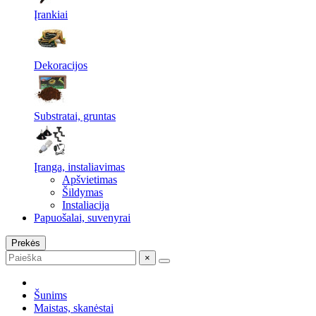
Įrankiai
Dekoracijos
Substratai, gruntas
Įranga, instaliavimas
Apšvietimas
Šildymas
Instaliacija
Papuošalai, suvenyrai
Prekės
×
Šunims
Maistas, skanėstai