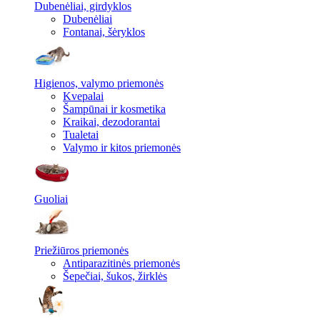
Dubenėliai, girdyklos
Dubenėliai
Fontanai, šėryklos
Higienos, valymo priemonės
Kvepalai
Šampūnai ir kosmetika
Kraikai, dezodorantai
Tualetai
Valymo ir kitos priemonės
Guoliai
Priežiūros priemonės
Antiparazitinės priemonės
Šepečiai, šukos, žirklės