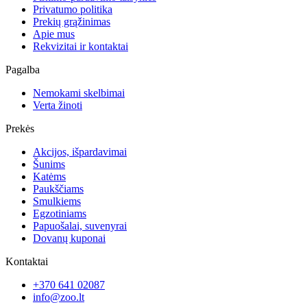
Privatumo politika
Prekių grąžinimas
Apie mus
Rekvizitai ir kontaktai
Pagalba
Nemokami skelbimai
Verta žinoti
Prekės
Akcijos, išpardavimai
Šunims
Katėms
Paukščiams
Smulkiems
Egzotiniams
Papuošalai, suvenyrai
Dovanų kuponai
Kontaktai
+370 641 02087
info@zoo.lt