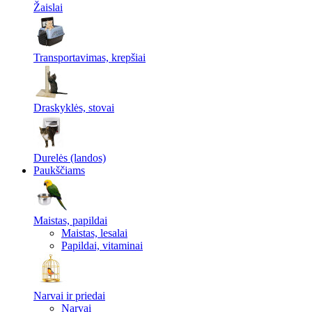
Žaislai
Transportavimas, krepšiai
Draskyklės, stovai
Durelės (landos)
Paukščiams
Maistas, papildai
Maistas, lesalai
Papildai, vitaminai
Narvai ir priedai
Narvai