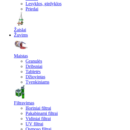
Lesyklos, girdyklos
Priedai
Žaislai
Žuvims
Maistas
Granulės
Dribsniai
Tabletės
Džiovintas
Tvenkiniams
Filtravimas
Išoriniai filtrai
Pakabinami filtrai
Vidiniai filtrai
UV filtrai
Osmoso filtrai