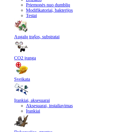
Priemonės nuo dumblių
Modifikatoriai, bakterijos
Testai
Augalų trąšos, substratai
CO2 įranga
Sveikata
Įrankiai, aksesuarai
Aksesuarai, instaliavimas
Įrankiai