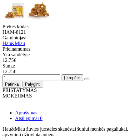
Prekės kodas:
HAM-8121
Gamintojas:
Hau&Miau
Prieinamumas:
Yra sandėlyje
12.75€
Suma:
12.75€
Į krepšelį
Patinka
Palyginti
PRISTATYMAS
MOKĖJIMAS
Aprašymas
Atsiliepimai
0
Hau&Miau žuvies juostelės skanėstai šuniui menkės pagaliukai,
apvynioti džiovinta antiena.