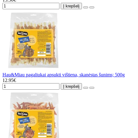
Į krepšelį
Hau&Miau pagaliukai apsukti vištiena, skanėstas šunims; 500g
12.95€
Į krepšelį