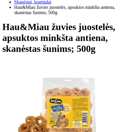
Skanėstai, kramtalai
Hau&Miau žuvies juostelės, apsuktos minkšta antiena,
skanėstas šunims; 500g
Hau&Miau žuvies juostelės,
apsuktos minkšta antiena,
skanėstas šunims; 500g