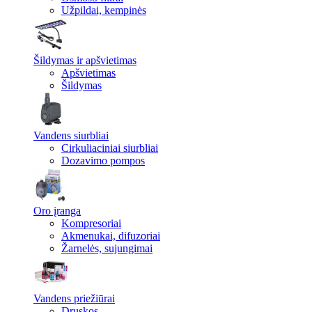
Užpildai, kempinės
Šildymas ir apšvietimas
Apšvietimas
Šildymas
Vandens siurbliai
Cirkuliaciniai siurbliai
Dozavimo pompos
Oro įranga
Kompresoriai
Akmenukai, difuzoriai
Žarnelės, sujungimai
Vandens priežiūrai
Druskos