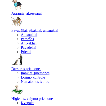
Apranga, aksesuarai
Pavadėliai, atkakliai, antsnukiai
Antsnukiai
Petnešos
Antkakliai
Pavadėliai
Priedai
Dresūros priemonės
Įrankiai, priemonės
Lojimo kontrolė
Nematomos tvoros
Higienos, valymo priemonės
Kvepalai