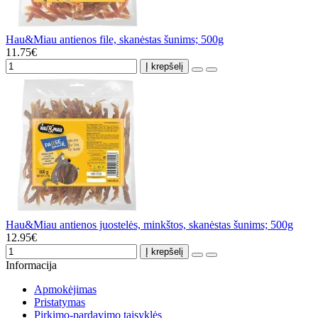
Hau&Miau antienos file, skanėstas šunims; 500g
11.75€
Į krepšelį
Hau&Miau antienos juostelės, minkštos, skanėstas šunims; 500g
12.95€
Į krepšelį
Informacija
Apmokėjimas
Pristatymas
Pirkimo-pardavimo taisyklės