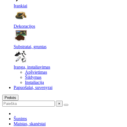
Įrankiai
Dekoracijos
Substratai, gruntas
Įranga, instaliavimas
Apšvietimas
Šildymas
Instaliacija
Papuošalai, suvenyrai
Prekės
×
Šunims
Maistas, skanėstai