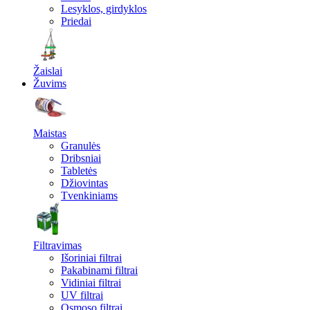
Lesyklos, girdyklos
Priedai
Žaislai
Žuvims
Maistas
Granulės
Dribsniai
Tabletės
Džiovintas
Tvenkiniams
Filtravimas
Išoriniai filtrai
Pakabinami filtrai
Vidiniai filtrai
UV filtrai
Osmoso filtrai