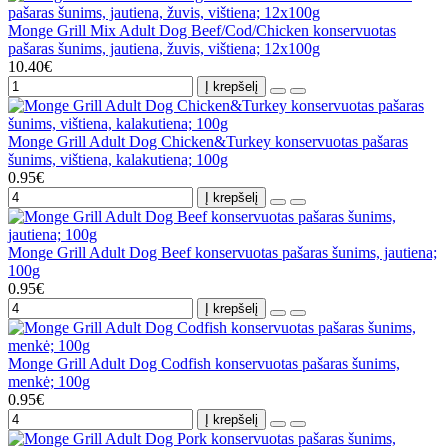
Monge Grill Mix Adult Dog Beef/Cod/Chicken konservuotas
pašaras šunims, jautiena, žuvis, vištiena; 12x100g
10.40€
Į krepšelį
Monge Grill Adult Dog Chicken&Turkey konservuotas pašaras
šunims, vištiena, kalakutiena; 100g
0.95€
Į krepšelį
Monge Grill Adult Dog Beef konservuotas pašaras šunims, jautiena;
100g
0.95€
Į krepšelį
Monge Grill Adult Dog Codfish konservuotas pašaras šunims,
menkė; 100g
0.95€
Į krepšelį