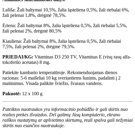
Lašiša: Žali baltymai 10,5%, žalia ląsteliena 0,5%, žali riebalai 6%,
žali pelenai 1,8%, drėgmė 78,5%.
Ėriena: Žali baltymai 8%, žalia ląsteliena 0,5%, žali riebalai 5,5%,
žali pelenai 2%, drėgmė 80,5%
Kiauliena: Žali baltymai 8%, žalia ląsteliena 0,5%, žali riebalai
7,5%, žali pelenai 2%, drėgmė 79,5%.
PRIEDAI/KG:
Vitaminas D3 250 TV, Vitaminas E (visų rasų alfa-
tokoferilo acetatas) 8 mg.
Patiekite kambario temperatūroje. Rekomenduojamas dienos
racionas: 5-6 maišeliai 10 kg sveriantiems šunims, padalinti į 2
maitinimus. Visada palikite šviežio, švaraus vandens.
Pakuotė:
12 x 100 g
Pateiktos nuotraukos yra informacinio pobūdžio ir gali skirtis nuo
realios prekės išvaizdos. Dėl galimų Jūsų kompiuterio, ekrano
raiškos nustatymų ar apšvietimo skirtumų, reali spalva gali nežymiai
skirtis nuo esančios nuotraukoje.