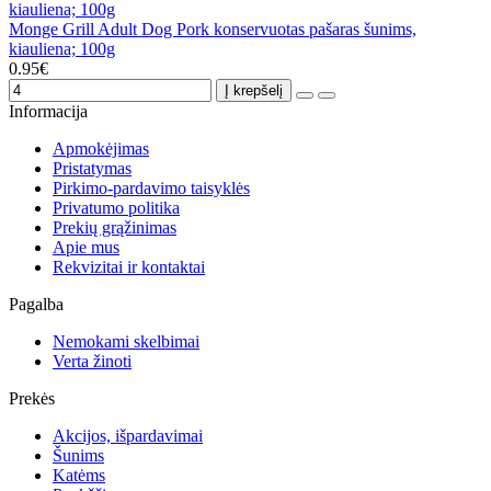
Monge Grill Adult Dog Pork konservuotas pašaras šunims,
kiauliena; 100g
0.95€
Į krepšelį
Informacija
Apmokėjimas
Pristatymas
Pirkimo-pardavimo taisyklės
Privatumo politika
Prekių grąžinimas
Apie mus
Rekvizitai ir kontaktai
Pagalba
Nemokami skelbimai
Verta žinoti
Prekės
Akcijos, išpardavimai
Šunims
Katėms