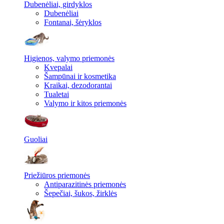
Dubenėliai, girdyklos
Dubenėliai
Fontanai, šėryklos
Higienos, valymo priemonės
Kvepalai
Šampūnai ir kosmetika
Kraikai, dezodorantai
Tualetai
Valymo ir kitos priemonės
Guoliai
Priežiūros priemonės
Antiparazitinės priemonės
Šepečiai, šukos, žirklės