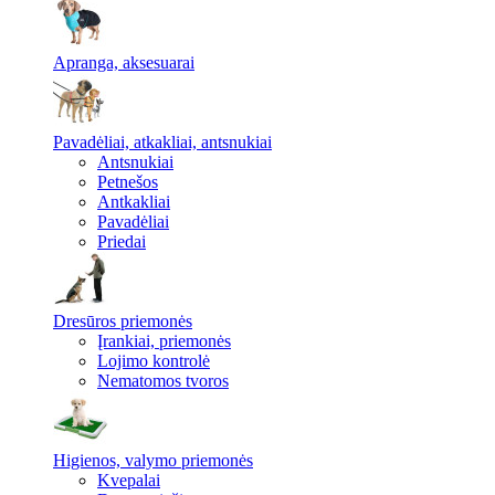
Apranga, aksesuarai
Pavadėliai, atkakliai, antsnukiai
Antsnukiai
Petnešos
Antkakliai
Pavadėliai
Priedai
Dresūros priemonės
Įrankiai, priemonės
Lojimo kontrolė
Nematomos tvoros
Higienos, valymo priemonės
Kvepalai