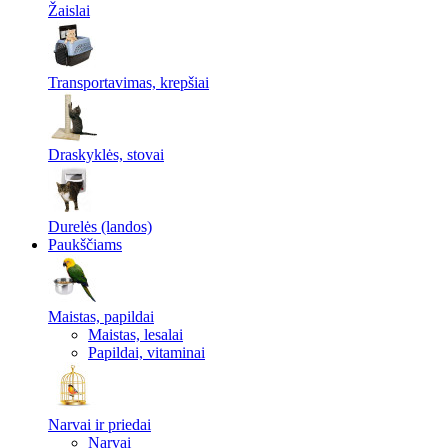
Žaislai
Transportavimas, krepšiai
Draskyklės, stovai
Durelės (landos)
Paukščiams
Maistas, papildai
Maistas, lesalai
Papildai, vitaminai
Narvai ir priedai
Narvai