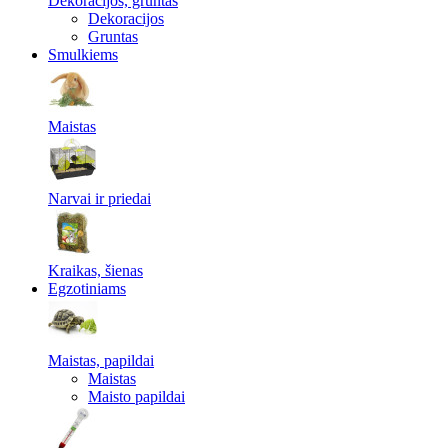
Dekoracijos, gruntas
Dekoracijos
Gruntas
Smulkiems
Maistas
Narvai ir priedai
Kraikas, šienas
Egzotiniams
Maistas, papildai
Maistas
Maisto papildai