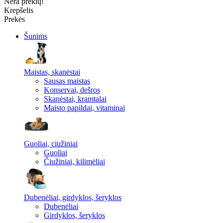
Nėra prekių!
Krepšelis
Prekės
Šunims
Maistas, skanėstai
Sausas maistas
Konservai, dešros
Skanėstai, kramtalai
Maisto papildai, vitaminai
Guoliai, ciužiniai
Guoliai
Čiužiniai, kilimėliai
Dubenėliai, girdyklos, šeryklos
Dubenėliai
Girdyklos, šeryklos