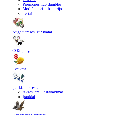
Priemonės nuo dumblių
Modifikatoriai, bakterijos
Testai
Augalų trąšos, substratai
CO2 įranga
Sveikata
Įrankiai, aksesuarai
Aksesuarai, instaliavimas
Įrankiai