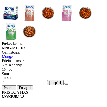
Prekės kodas:
MNG-M17503
Gamintojas:
Monge
Prieinamumas:
Yra sandėlyje
10.40€
Suma:
10.40€
Į krepšelį
Patinka
Palyginti
PRISTATYMAS
MOKĖJIMAS