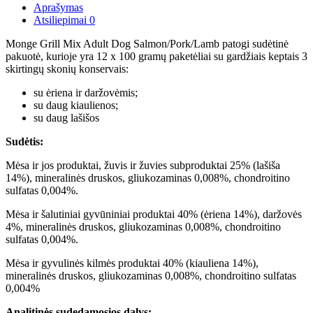
Aprašymas
Atsiliepimai
0
Monge Grill Mix Adult Dog Salmon/Pork/Lamb patogi sudėtinė
pakuotė, kurioje yra 12 x 100 gramų paketėliai su gardžiais keptais 3
skirtingų skonių konservais:
su ėriena ir daržovėmis;
su daug kiaulienos;
su daug lašišos
Sudėtis:
Mėsa ir jos produktai, žuvis ir žuvies subproduktai 25% (lašiša
14%), mineralinės druskos, gliukozaminas 0,008%, chondroitino
sulfatas 0,004%.
Mėsa ir šalutiniai gyvūniniai produktai 40% (ėriena 14%), daržovės
4%, mineralinės druskos, gliukozaminas 0,008%, chondroitino
sulfatas 0,004%.
Mėsa ir gyvulinės kilmės produktai 40% (kiauliena 14%),
mineralinės druskos, gliukozaminas 0,008%, chondroitino sulfatas
0,004%
Analitinės sudedamosios dalys: