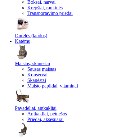
Boksai, narvai
Krepšiai, rankinės
Transportavimo priedai
Durelės (landos)
Katėms
Maistas, skanėstai
Sausas maistas
Konservai
Skanėstai
Maisto papildai, vitaminai
Pavadėliai, antkakliai
Antkakliai, petnešos
Priedai, aksesuarai