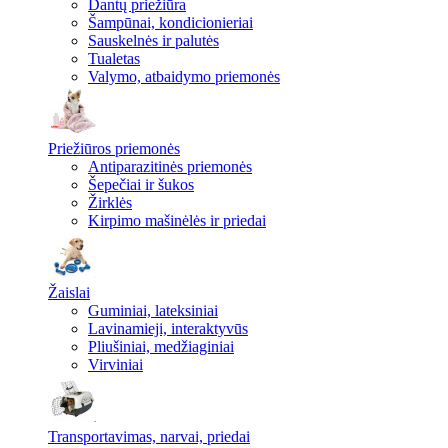
Dantų priežiūra
Šampūnai, kondicionieriai
Sauskelnės ir palutės
Tualetas
Valymo, atbaidymo priemonės
Priežiūros priemonės
Antiparazitinės priemonės
Šepečiai ir šukos
Žirklės
Kirpimo mašinėlės ir priedai
Žaislai
Guminiai, lateksiniai
Lavinamieji, interaktyvūs
Pliušiniai, medžiaginiai
Virviniai
Transportavimas, narvai, priedai