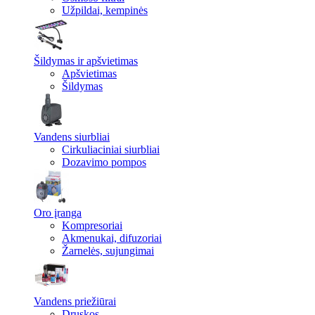
Užpildai, kempinės
Šildymas ir apšvietimas
Apšvietimas
Šildymas
Vandens siurbliai
Cirkuliaciniai siurbliai
Dozavimo pompos
Oro įranga
Kompresoriai
Akmenukai, difuzoriai
Žarnelės, sujungimai
Vandens priežiūrai
Druskos