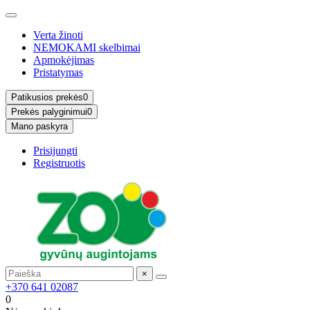
Verta žinoti
NEMOKAMI skelbimai
Apmokėjimas
Pristatymas
Patikusios prekės
0
Prekės palyginimui
0
Mano paskyra
Prisijungti
Registruotis
×
+370 641 02087
0