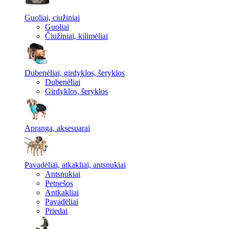
Guoliai, ciužiniai
Guoliai
Čiužiniai, kilimėliai
Dubenėliai, girdyklos, šeryklos
Dubenėliai
Girdyklos, šeryklos
Apranga, aksesuarai
Pavadėliai, atkakliai, antsnukiai
Antsnukiai
Petnešos
Antkakliai
Pavadėliai
Priedai