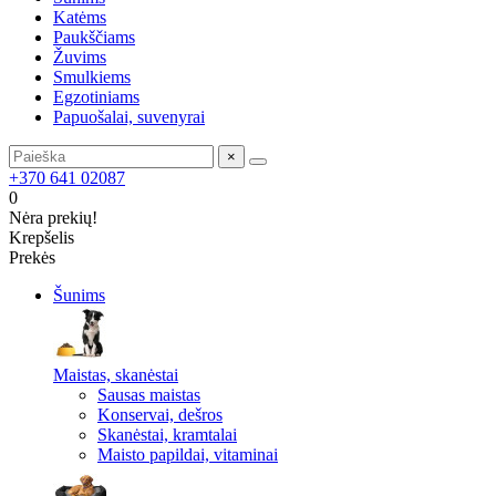
Katėms
Paukščiams
Žuvims
Smulkiems
Egzotiniams
Papuošalai, suvenyrai
×
+370 641 02087
0
Nėra prekių!
Krepšelis
Prekės
Šunims
Maistas, skanėstai
Sausas maistas
Konservai, dešros
Skanėstai, kramtalai
Maisto papildai, vitaminai