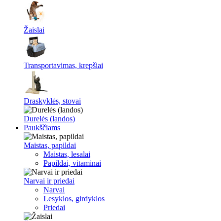
Žaislai
Transportavimas, krepšiai
Draskyklės, stovai
Durelės (landos)
Paukščiams
Maistas, papildai
Maistas, lesalai
Papildai, vitaminai
Narvai ir priedai
Narvai
Lesyklos, girdyklos
Priedai