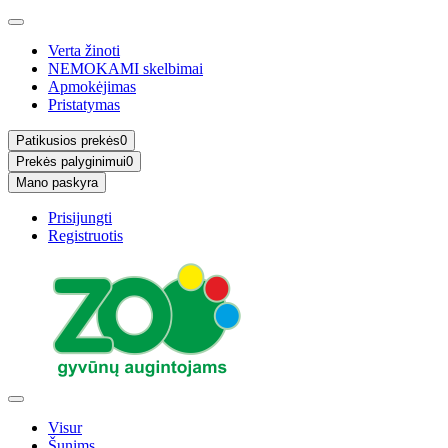
Verta žinoti
NEMOKAMI skelbimai
Apmokėjimas
Pristatymas
Patikusios prekės
0
Prekės palyginimui
0
Mano paskyra
Prisijungti
Registruotis
Visur
Šunims