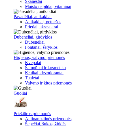
Skanėstai
Maisto papildai, vitaminai
Pavadėliai, antkakliai
Antkakliai, petnešos
Priedai, aksesuarai
Dubenėliai, girdyklos
Dubenėliai
Fontanai, šėryklos
Higienos, valymo priemonės
Kvepalai
Šampūnai ir kosmetika
Kraikai, dezodorantai
Tualetai
Valymo ir kitos priemonės
Guoliai
Priežiūros priemonės
Antiparazitinės priemonės
Šepečiai, šukos, žirklės