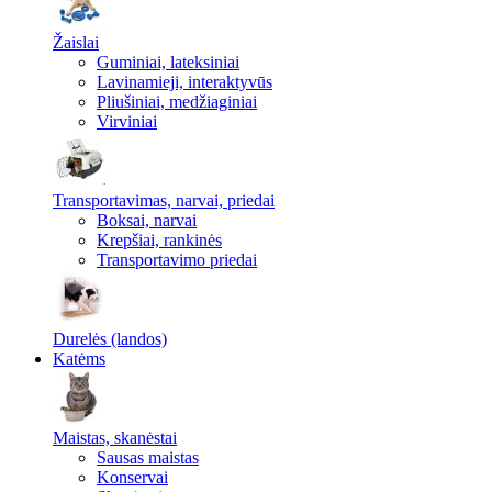
Žaislai
Guminiai, lateksiniai
Lavinamieji, interaktyvūs
Pliušiniai, medžiaginiai
Virviniai
Transportavimas, narvai, priedai
Boksai, narvai
Krepšiai, rankinės
Transportavimo priedai
Durelės (landos)
Katėms
Maistas, skanėstai
Sausas maistas
Konservai