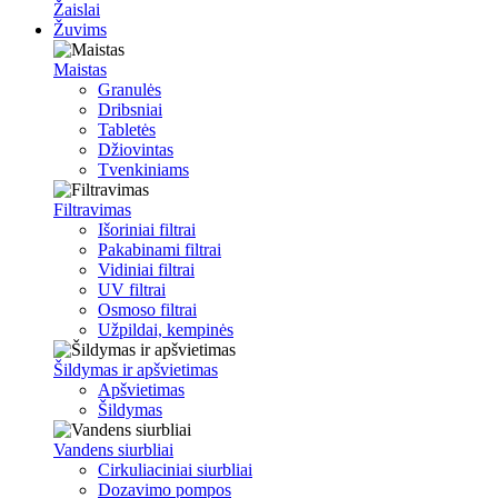
Žaislai
Žuvims
Maistas
Granulės
Dribsniai
Tabletės
Džiovintas
Tvenkiniams
Filtravimas
Išoriniai filtrai
Pakabinami filtrai
Vidiniai filtrai
UV filtrai
Osmoso filtrai
Užpildai, kempinės
Šildymas ir apšvietimas
Apšvietimas
Šildymas
Vandens siurbliai
Cirkuliaciniai siurbliai
Dozavimo pompos