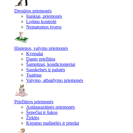
Dresūros priemonės
Įrankiai, priemonės
Lojimo kontrolė
Nematomos tvoros
Higienos, valymo priemonės
Kvepalai
Dantų priežiūra
Šampūnai, kondicionieriai
Sauskelnės ir palutės
Tualetas
Valymo, atbaidymo priemonės
Priežiūros priemonės
Antiparazitinės priemonės
Šepečiai ir šukos
Žirklės
Kirpimo mašinėlės ir priedai