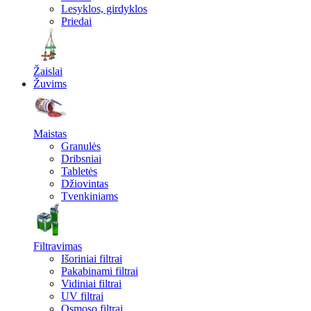
Lesyklos, girdyklos
Priedai
Žaislai
Žuvims
Maistas
Granulės
Dribsniai
Tabletės
Džiovintas
Tvenkiniams
Filtravimas
Išoriniai filtrai
Pakabinami filtrai
Vidiniai filtrai
UV filtrai
Osmoso filtrai