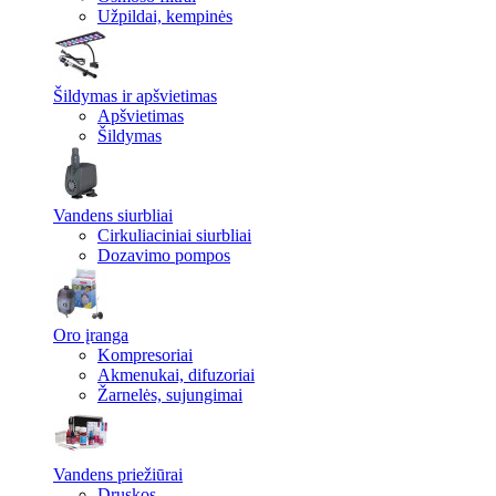
Užpildai, kempinės
Šildymas ir apšvietimas
Apšvietimas
Šildymas
Vandens siurbliai
Cirkuliaciniai siurbliai
Dozavimo pompos
Oro įranga
Kompresoriai
Akmenukai, difuzoriai
Žarnelės, sujungimai
Vandens priežiūrai
Druskos