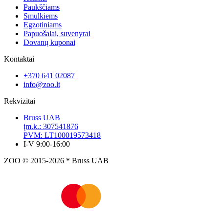
Paukščiams
Smulkiems
Egzotiniams
Papuošalai, suvenyrai
Dovanų kuponai
Kontaktai
+370 641 02087
info@zoo.lt
Rekvizitai
Bruss UAB
įm.k.: 307541876
PVM: LT100019573418
I-V 9:00-16:00
ZOO © 2015-2026 * Bruss UAB