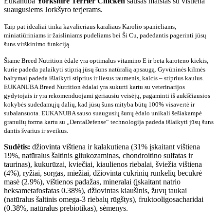
Eukanuba
Yorkshire Terrier Chicken
sausas maistas su vištiena
suaugusiems Jorkšyro terjerams.
Taip pat idealiai tinka kavalieriaus karaliaus Karolio spanieliams,
miniatiūriniams ir žaisliniams pudeliams bei Ši Cu, padedantis pagerinti jūsų
šuns virškinimo funkciją.
Šiame Breed Nutrition ėdale yra optimalus vitamino E ir beta karoteno kiekis,
kurie padeda palaikyti stiprią jūsų šuns natūralią apsaugą. Gyvūninės kilmės
baltymai padeda išlaikyti stiprius ir liesus raumenis, kalcis – stiprius kaulus.
EUKANUBA Breed Nutrition ėdalai yra sukurti kartu su veterinarijos
gydytojais ir yra rekomenduojami geriausių veisėjų, pagaminti iš aukščiausios
kokybės sudedamųjų dalių, kad jūsų šuns mityba būtų 100% visavertė ir
subalansuota. EUKANUBA sauso suaugusių šunų ėdalo unikali šešiakampė
granulių forma kartu su „DentaDefense“ technologija padeda išlaikyti jūsų šuns
dantis švarius ir sveikus.
Sudėtis:
džiovinta vištiena ir kalakutiena (31% įskaitant vištiena
19%, natūralus šaltinis gliukozaminas, chondroitino sulfatas ir
taurinas), kukurūzai, kviečiai, kiaulienos riebalai, šviežia vištiena
(4%), ryžiai, sorgas, miežiai, džiovinta cukrinių runkelių becukrė
masė (2.9%), vištienos padažas, mineralai (įskaitant natrio
heksametafosfatas 0.38%), džiovintas kiaušinis, žuvų taukai
(natūralus šaltinis omega-3 riebalų rūgštys), fruktooligosacharidai
(0.38%, natūralus prebiotikas), sėmenys.