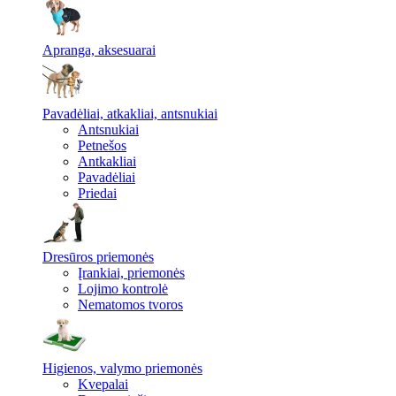
Apranga, aksesuarai
Pavadėliai, atkakliai, antsnukiai
Antsnukiai
Petnešos
Antkakliai
Pavadėliai
Priedai
Dresūros priemonės
Įrankiai, priemonės
Lojimo kontrolė
Nematomos tvoros
Higienos, valymo priemonės
Kvepalai