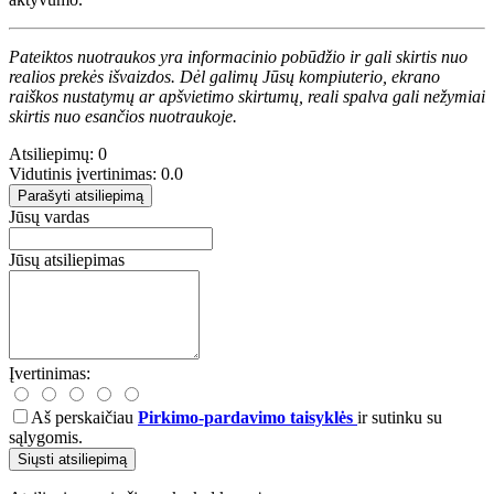
Pateiktos nuotraukos yra informacinio pobūdžio ir gali skirtis nuo
realios prekės išvaizdos. Dėl galimų Jūsų kompiuterio, ekrano
raiškos nustatymų ar apšvietimo skirtumų, reali spalva gali nežymiai
skirtis nuo esančios nuotraukoje.
Atsiliepimų: 0
Vidutinis įvertinimas: 0.0
Parašyti atsiliepimą
Jūsų vardas
Jūsų atsiliepimas
Įvertinimas:
Aš perskaičiau
Pirkimo-pardavimo taisyklės
ir sutinku su
sąlygomis.
Siųsti atsiliepimą