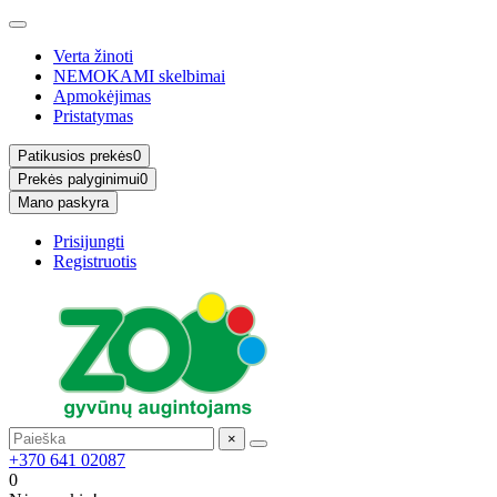
Verta žinoti
NEMOKAMI skelbimai
Apmokėjimas
Pristatymas
Patikusios prekės
0
Prekės palyginimui
0
Mano paskyra
Prisijungti
Registruotis
×
+370 641 02087
0