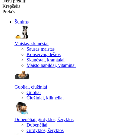
Nėra prekių!
Krepšelis
Prekės
Šunims
Maistas, skanėstai
Sausas maistas
Konservai, dešros
Skanėstai, kramtalai
Maisto papildai, vitaminai
Guoliai, ciužiniai
Guoliai
Čiužiniai, kilimėliai
Dubenėliai, girdyklos, šeryklos
Dubenėliai
Girdyklos, šeryklos