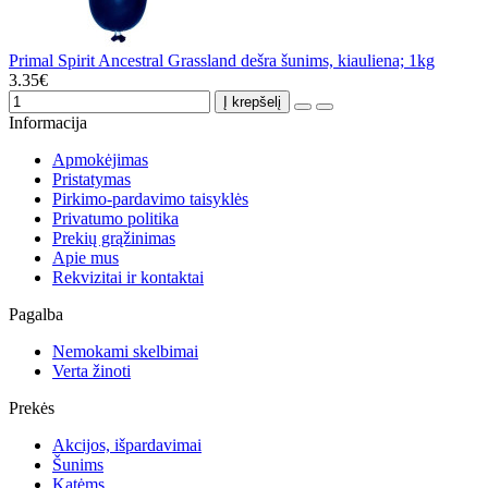
Primal Spirit Ancestral Grassland dešra šunims, kiauliena; 1kg
3.35€
Į krepšelį
Informacija
Apmokėjimas
Pristatymas
Pirkimo-pardavimo taisyklės
Privatumo politika
Prekių grąžinimas
Apie mus
Rekvizitai ir kontaktai
Pagalba
Nemokami skelbimai
Verta žinoti
Prekės
Akcijos, išpardavimai
Šunims
Katėms