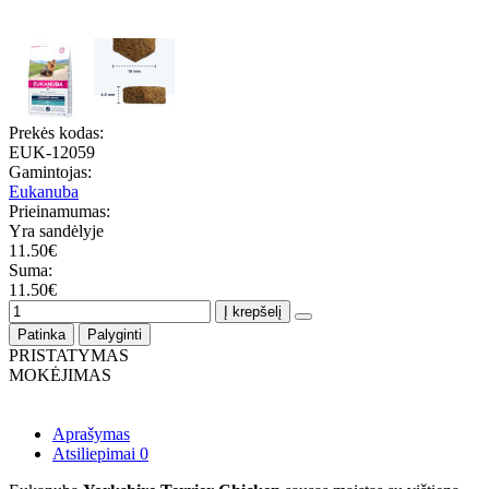
Prekės kodas:
EUK-12059
Gamintojas:
Eukanuba
Prieinamumas:
Yra sandėlyje
11.50€
Suma:
11.50€
Į krepšelį
Patinka
Palyginti
PRISTATYMAS
MOKĖJIMAS
Aprašymas
Atsiliepimai
0