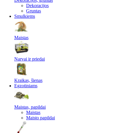
Dekoracijos, gruntas
Dekoracijos
Gruntas
Smulkiems
Maistas
Narvai ir priedai
Kraikas, šienas
Egzotiniams
Maistas, papildai
Maistas
Maisto papildai