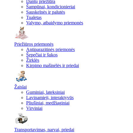
Dantų priežiūra
Šampūnai, kondicionieriai
Sauskelnės ir palutės
Tualetas
Valymo, atbaidymo priemonės
Priežiūros priemonės
Antiparazitinės priemonės
Šepečiai ir šukos
Žirklės
Kirpimo mašinėlės ir priedai
Žaislai
Guminiai, lateksiniai
Lavinamieji, interaktyvūs
Pliušiniai, medžiaginiai
Virviniai
Transportavimas, narvai, priedai