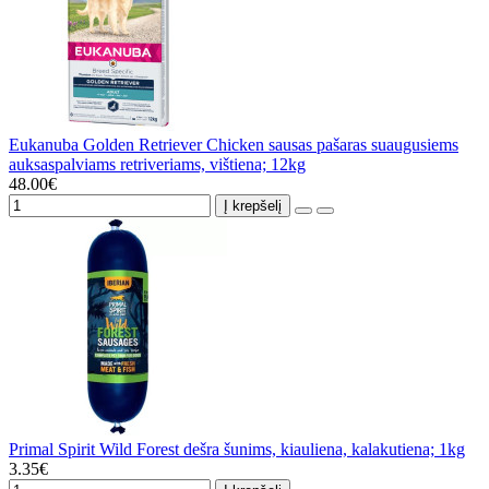
Eukanuba Golden Retriever Chicken sausas pašaras suaugusiems
auksaspalviams retriveriams, vištiena; 12kg
48.00€
Į krepšelį
Primal Spirit Wild Forest dešra šunims, kiauliena, kalakutiena; 1kg
3.35€