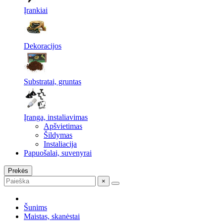
Įrankiai
Dekoracijos
Substratai, gruntas
Įranga, instaliavimas
Apšvietimas
Šildymas
Instaliacija
Papuošalai, suvenyrai
Prekės
×
Šunims
Maistas, skanėstai