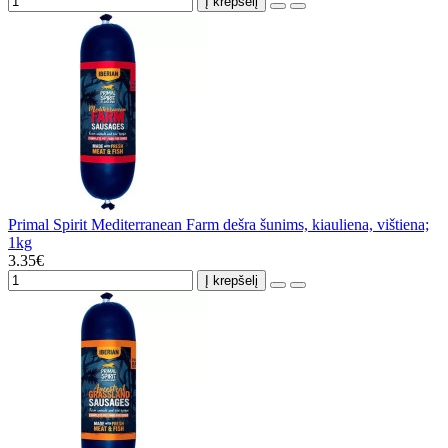
Į krepšelį
Primal Spirit Mediterranean Farm dešra šunims, kiauliena, vištiena;
1kg
3.35€
Į krepšelį