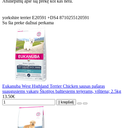
Atsiliepimų apie šią prekę kol kas nėra.
yorkshire
terrier
E20591
+DS4
8710255120591
Su šia preke dažnai perkama
Eukanuba West Highland Terrier Chicken sausas pašaras
suaugusiems vakarų Škotijos baltiesiems terjerams, vištiena; 2.5kg
13.50€
Į krepšelį