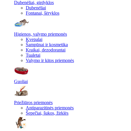
Dubenėliai, girdyklos
Dubenėliai
Fontanai, šėryklos
Higienos, valymo priemonės
Kvepalai
Šampūnai ir kosmetika
Kraikai, dezodorantai
Tualetai
Valymo ir kitos priemonės
Guoliai
Priežiūros priemonės
Antiparazitinės priemonės
Šepečiai, šukos, žirklės