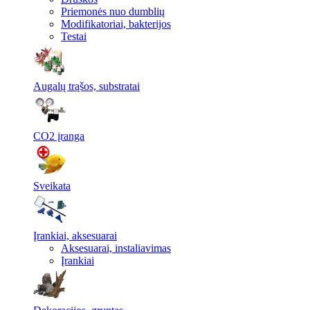
Priemonės nuo dumblių
Modifikatoriai, bakterijos
Testai
Augalų trąšos, substratai
CO2 įranga
Sveikata
Įrankiai, aksesuarai
Aksesuarai, instaliavimas
Įrankiai