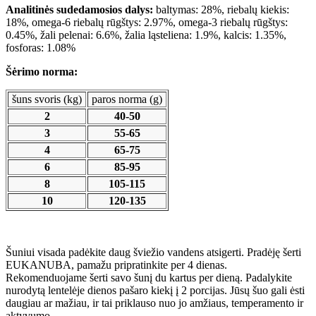
Analitinės sudedamosios dalys:
baltymas: 28%, riebalų kiekis:
18%, omega-6 riebalų rūgštys: 2.97%, omega-3 riebalų rūgštys:
0.45%, žali pelenai: 6.6%, žalia ląsteliena: 1.9%, kalcis: 1.35%,
fosforas: 1.08%
Šėrimo norma:
šuns svoris (kg)
paros norma (g)
2
40-50
3
55-65
4
65-75
6
85-95
8
105-115
10
120-135
Šuniui visada padėkite daug šviežio vandens atsigerti. Pradėję šerti
EUKANUBA, pamažu pripratinkite per 4 dienas.
Rekomenduojame šerti savo šunį du kartus per dieną. Padalykite
nurodytą lentelėje dienos pašaro kiekį į 2 porcijas. Jūsų šuo gali ėsti
daugiau ar mažiau, ir tai priklauso nuo jo amžiaus, temperamento ir
aktyvumo.