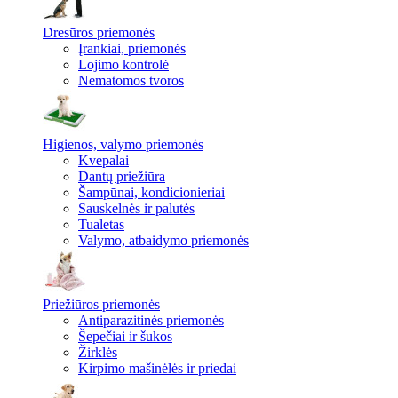
Dresūros priemonės
Įrankiai, priemonės
Lojimo kontrolė
Nematomos tvoros
Higienos, valymo priemonės
Kvepalai
Dantų priežiūra
Šampūnai, kondicionieriai
Sauskelnės ir palutės
Tualetas
Valymo, atbaidymo priemonės
Priežiūros priemonės
Antiparazitinės priemonės
Šepečiai ir šukos
Žirklės
Kirpimo mašinėlės ir priedai