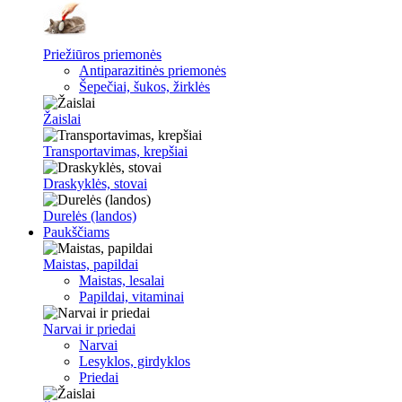
Priežiūros priemonės
Antiparazitinės priemonės
Šepečiai, šukos, žirklės
Žaislai
Transportavimas, krepšiai
Draskyklės, stovai
Durelės (landos)
Paukščiams
Maistas, papildai
Maistas, lesalai
Papildai, vitaminai
Narvai ir priedai
Narvai
Lesyklos, girdyklos
Priedai