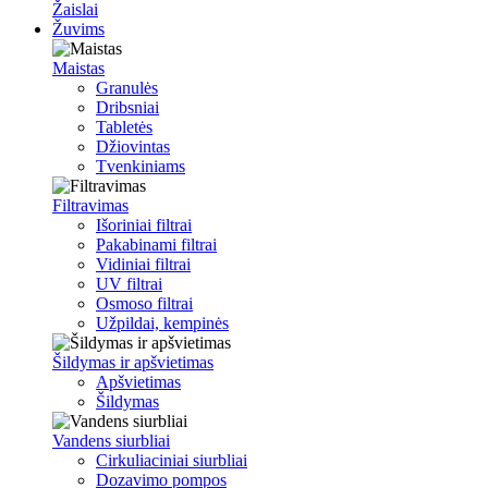
Žaislai
Žuvims
Maistas
Granulės
Dribsniai
Tabletės
Džiovintas
Tvenkiniams
Filtravimas
Išoriniai filtrai
Pakabinami filtrai
Vidiniai filtrai
UV filtrai
Osmoso filtrai
Užpildai, kempinės
Šildymas ir apšvietimas
Apšvietimas
Šildymas
Vandens siurbliai
Cirkuliaciniai siurbliai
Dozavimo pompos