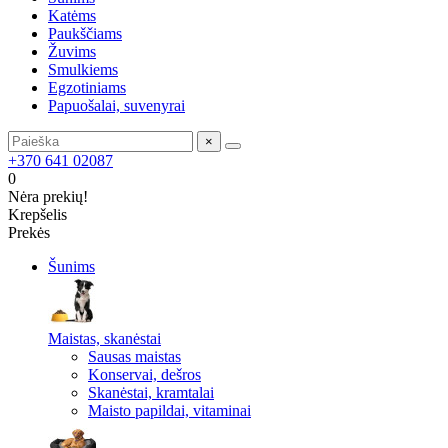
Katėms
Paukščiams
Žuvims
Smulkiems
Egzotiniams
Papuošalai, suvenyrai
×
+370 641 02087
0
Nėra prekių!
Krepšelis
Prekės
Šunims
Maistas, skanėstai
Sausas maistas
Konservai, dešros
Skanėstai, kramtalai
Maisto papildai, vitaminai