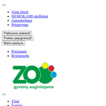
Verta žinoti
NEMOKAMI skelbimai
Apmokėjimas
Pristatymas
Patikusios prekės
0
Prekės palyginimui
0
Mano paskyra
Prisijungti
Registruotis
Visur
Šunims