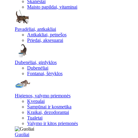
Skanėstai
Maisto papildai, vitaminai
Pavadėliai, antkakliai
Antkakliai, petnešos
Priedai, aksesuarai
Dubenėliai, girdyklos
Dubenėliai
Fontanai, šėryklos
Higienos, valymo priemonės
Kvepalai
Šampūnai ir kosmetika
Kraikai, dezodorantai
Tualetai
Valymo ir kitos priemonės
Guoliai