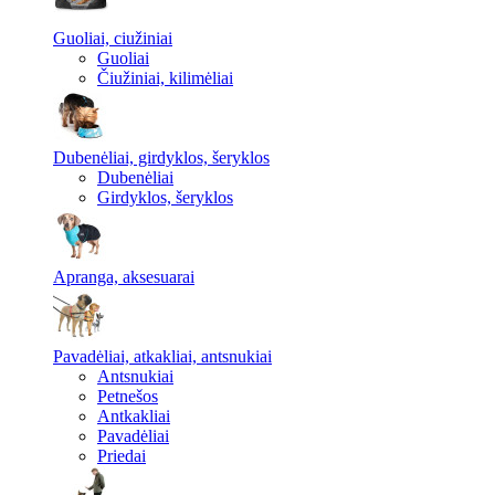
Guoliai, ciužiniai
Guoliai
Čiužiniai, kilimėliai
Dubenėliai, girdyklos, šeryklos
Dubenėliai
Girdyklos, šeryklos
Apranga, aksesuarai
Pavadėliai, atkakliai, antsnukiai
Antsnukiai
Petnešos
Antkakliai
Pavadėliai
Priedai