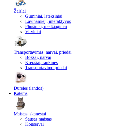
Žaislai
Guminiai, lateksiniai
Lavinamieji, interaktyvūs
Pliušiniai, medžiaginiai
Virviniai
Transportavimas, narvai, priedai
Boksai, narvai
Krepšiai, rankinės
Transportavimo priedai
Durelės (landos)
Katėms
Maistas, skanėstai
Sausas maistas
Konservai