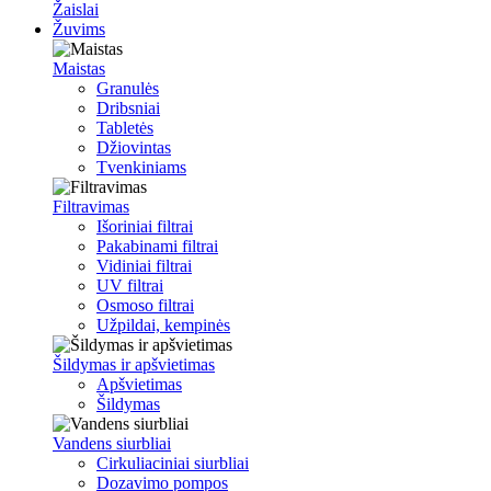
Žaislai
Žuvims
Maistas
Granulės
Dribsniai
Tabletės
Džiovintas
Tvenkiniams
Filtravimas
Išoriniai filtrai
Pakabinami filtrai
Vidiniai filtrai
UV filtrai
Osmoso filtrai
Užpildai, kempinės
Šildymas ir apšvietimas
Apšvietimas
Šildymas
Vandens siurbliai
Cirkuliaciniai siurbliai
Dozavimo pompos