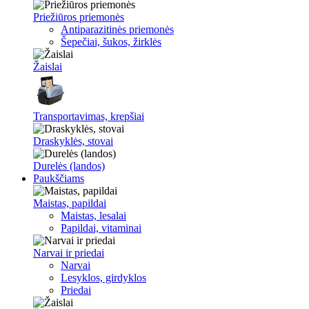
Priežiūros priemonės
Antiparazitinės priemonės
Šepečiai, šukos, žirklės
Žaislai
Transportavimas, krepšiai
Draskyklės, stovai
Durelės (landos)
Paukščiams
Maistas, papildai
Maistas, lesalai
Papildai, vitaminai
Narvai ir priedai
Narvai
Lesyklos, girdyklos
Priedai