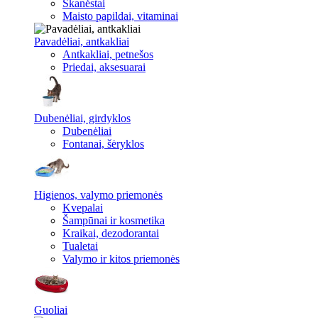
Skanėstai
Maisto papildai, vitaminai
Pavadėliai, antkakliai
Antkakliai, petnešos
Priedai, aksesuarai
Dubenėliai, girdyklos
Dubenėliai
Fontanai, šėryklos
Higienos, valymo priemonės
Kvepalai
Šampūnai ir kosmetika
Kraikai, dezodorantai
Tualetai
Valymo ir kitos priemonės
Guoliai