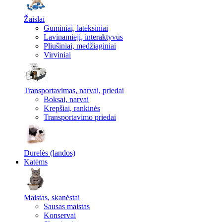
Žaislai
Guminiai, lateksiniai
Lavinamieji, interaktyvūs
Pliušiniai, medžiaginiai
Virviniai
Transportavimas, narvai, priedai
Boksai, narvai
Krepšiai, rankinės
Transportavimo priedai
Durelės (landos)
Katėms
Maistas, skanėstai
Sausas maistas
Konservai