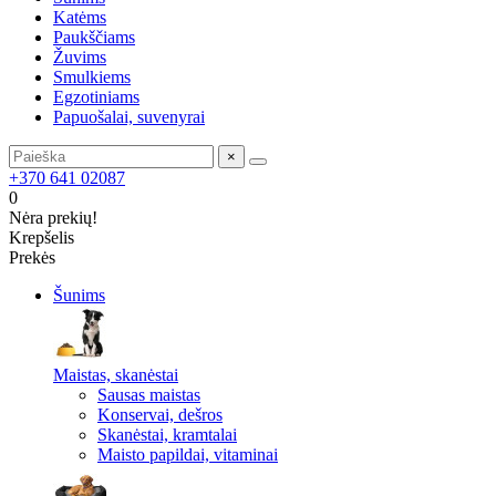
Katėms
Paukščiams
Žuvims
Smulkiems
Egzotiniams
Papuošalai, suvenyrai
×
+370 641 02087
0
Nėra prekių!
Krepšelis
Prekės
Šunims
Maistas, skanėstai
Sausas maistas
Konservai, dešros
Skanėstai, kramtalai
Maisto papildai, vitaminai