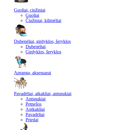
Guoliai, ciužiniai
Guoliai
Čiužiniai, kilimėliai
Dubenėliai, girdyklos, šeryklos
Dubenėliai
Girdyklos, šeryklos
Apranga, aksesuarai
Pavadėliai, atkakliai, antsnukiai
Antsnukiai
Petnešos
Antkakliai
Pavadėliai
Priedai