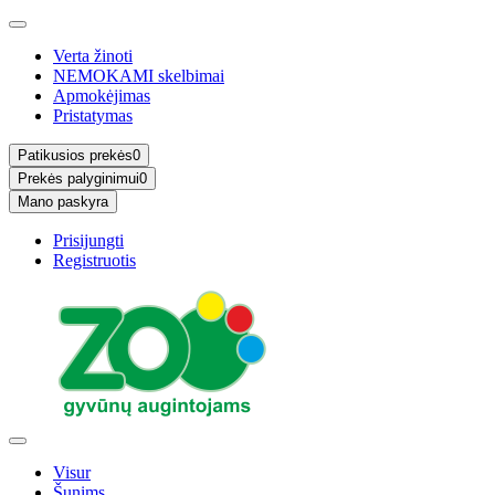
Verta žinoti
NEMOKAMI skelbimai
Apmokėjimas
Pristatymas
Patikusios prekės
0
Prekės palyginimui
0
Mano paskyra
Prisijungti
Registruotis
Visur
Šunims