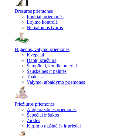
Dresūros priemonės
Įrankiai, priemonės
Lojimo kontrolė
Nematomos tvoros
Higienos, valymo priemonės
Kvepalai
Dantų priežiūra
Šampūnai, kondicionieriai
Sauskelnės ir palutės
Tualetas
Valymo, atbaidymo priemonės
Priežiūros priemonės
Antiparazitinės priemonės
Šepečiai ir šukos
Žirklės
Kirpimo mašinėlės ir priedai