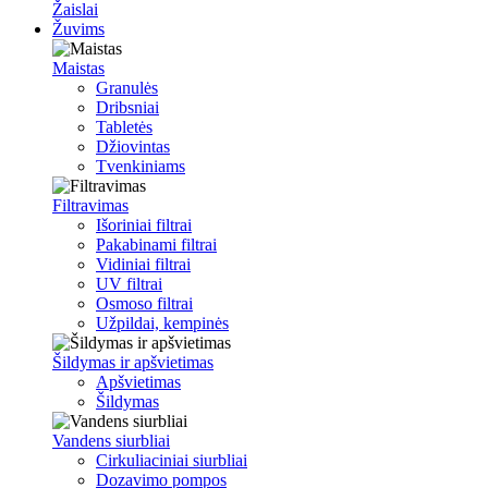
Žaislai
Žuvims
Maistas
Granulės
Dribsniai
Tabletės
Džiovintas
Tvenkiniams
Filtravimas
Išoriniai filtrai
Pakabinami filtrai
Vidiniai filtrai
UV filtrai
Osmoso filtrai
Užpildai, kempinės
Šildymas ir apšvietimas
Apšvietimas
Šildymas
Vandens siurbliai
Cirkuliaciniai siurbliai
Dozavimo pompos