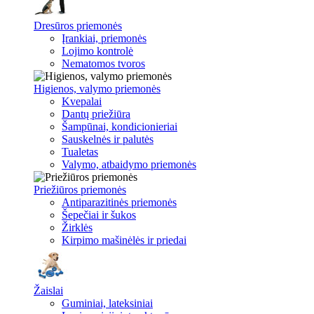
Dresūros priemonės
Įrankiai, priemonės
Lojimo kontrolė
Nematomos tvoros
Higienos, valymo priemonės
Kvepalai
Dantų priežiūra
Šampūnai, kondicionieriai
Sauskelnės ir palutės
Tualetas
Valymo, atbaidymo priemonės
Priežiūros priemonės
Antiparazitinės priemonės
Šepečiai ir šukos
Žirklės
Kirpimo mašinėlės ir priedai
Žaislai
Guminiai, lateksiniai