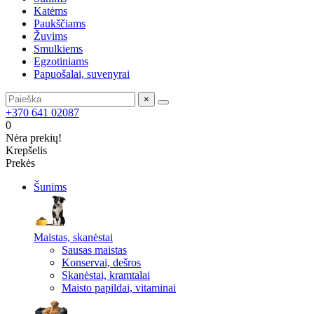
Katėms
Paukščiams
Žuvims
Smulkiems
Egzotiniams
Papuošalai, suvenyrai
×
+370 641 02087
0
Nėra prekių!
Krepšelis
Prekės
Šunims
Maistas, skanėstai
Sausas maistas
Konservai, dešros
Skanėstai, kramtalai
Maisto papildai, vitaminai