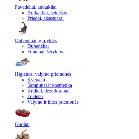
Pavadėliai, antkakliai
Antkakliai, petnešos
Priedai, aksesuarai
Dubenėliai, girdyklos
Dubenėliai
Fontanai, šėryklos
Higienos, valymo priemonės
Kvepalai
Šampūnai ir kosmetika
Kraikai, dezodorantai
Tualetai
Valymo ir kitos priemonės
Guoliai