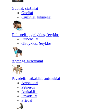
Guoliai, ciužiniai
Guoliai
Čiužiniai, kilimėliai
Dubenėliai, girdyklos, šeryklos
Dubenėliai
Girdyklos, šeryklos
Apranga, aksesuarai
Pavadėliai, atkakliai, antsnukiai
Antsnukiai
Petnešos
Antkakliai
Pavadėliai
Priedai