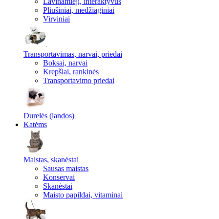
Lavinamieji, interaktyvūs
Pliušiniai, medžiaginiai
Virviniai
Transportavimas, narvai, priedai
Boksai, narvai
Krepšiai, rankinės
Transportavimo priedai
Durelės (landos)
Katėms
Maistas, skanėstai
Sausas maistas
Konservai
Skanėstai
Maisto papildai, vitaminai