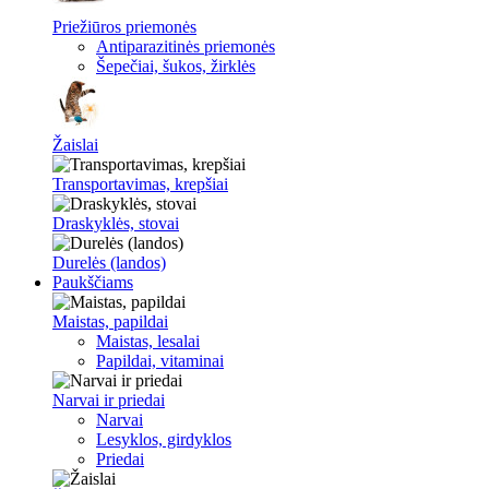
Priežiūros priemonės
Antiparazitinės priemonės
Šepečiai, šukos, žirklės
Žaislai
Transportavimas, krepšiai
Draskyklės, stovai
Durelės (landos)
Paukščiams
Maistas, papildai
Maistas, lesalai
Papildai, vitaminai
Narvai ir priedai
Narvai
Lesyklos, girdyklos
Priedai