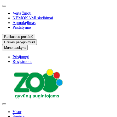
Verta žinoti
NEMOKAMI skelbimai
Apmokėjimas
Pristatymas
Patikusios prekės
0
Prekės palyginimui
0
Mano paskyra
Prisijungti
Registruotis
Visur
Šunims