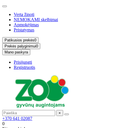
Verta žinoti
NEMOKAMI skelbimai
Apmokėjimas
Pristatymas
Patikusios prekės
0
Prekės palyginimui
0
Mano paskyra
Prisijungti
Registruotis
×
+370 641 02087
0