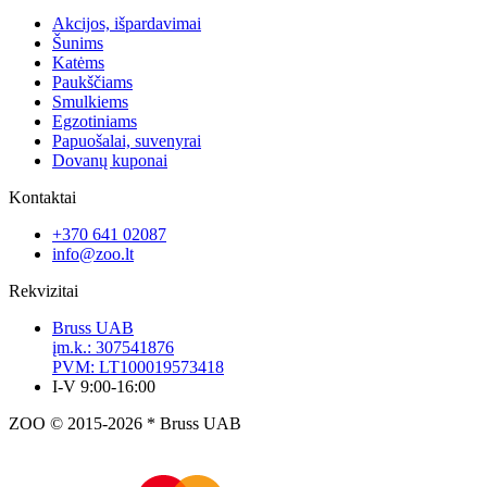
Akcijos, išpardavimai
Šunims
Katėms
Paukščiams
Smulkiems
Egzotiniams
Papuošalai, suvenyrai
Dovanų kuponai
Kontaktai
+370 641 02087
info@zoo.lt
Rekvizitai
Bruss UAB
įm.k.: 307541876
PVM: LT100019573418
I-V 9:00-16:00
ZOO © 2015-2026 * Bruss UAB