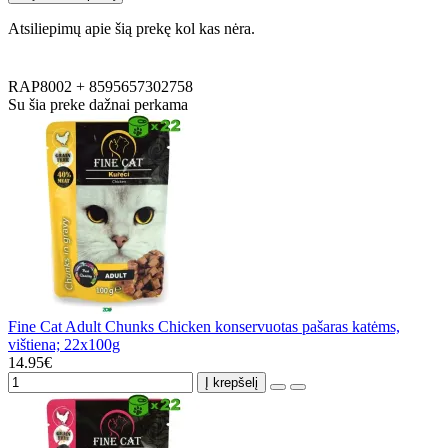
Atsiliepimų apie šią prekę kol kas nėra.
RAP8002
+
8595657302758
Su šia preke dažnai perkama
Fine Cat Adult Chunks Chicken konservuotas pašaras katėms,
vištiena; 22x100g
14.95€
Į krepšelį