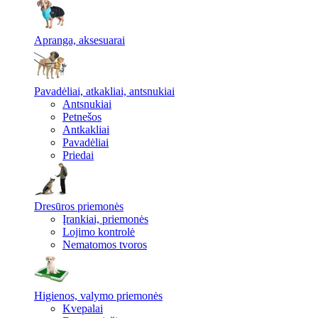
Apranga, aksesuarai
Pavadėliai, atkakliai, antsnukiai
Antsnukiai
Petnešos
Antkakliai
Pavadėliai
Priedai
Dresūros priemonės
Įrankiai, priemonės
Lojimo kontrolė
Nematomos tvoros
Higienos, valymo priemonės
Kvepalai