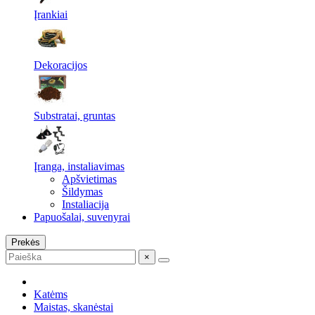
Įrankiai
Dekoracijos
Substratai, gruntas
Įranga, instaliavimas
Apšvietimas
Šildymas
Instaliacija
Papuošalai, suvenyrai
Prekės
×
Katėms
Maistas, skanėstai