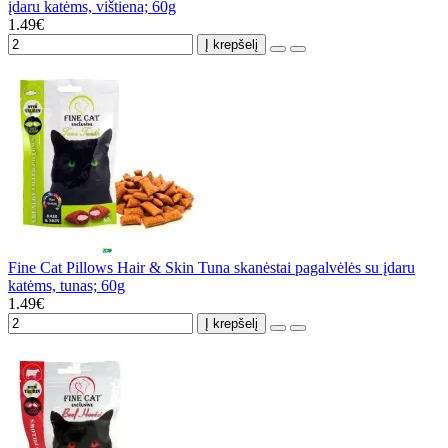
įdaru katėms, vištiena; 60g
1.49€
Į krepšelį
Fine Cat Pillows Hair & Skin Tuna skanėstai pagalvėlės su įdaru
katėms, tunas; 60g
1.49€
Į krepšelį