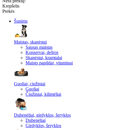
Nėra prekių!
Krepšelis
Prekės
Šunims
Maistas, skanėstai
Sausas maistas
Konservai, dešros
Skanėstai, kramtalai
Maisto papildai, vitaminai
Guoliai, ciužiniai
Guoliai
Čiužiniai, kilimėliai
Dubenėliai, girdyklos, šeryklos
Dubenėliai
Girdyklos, šeryklos