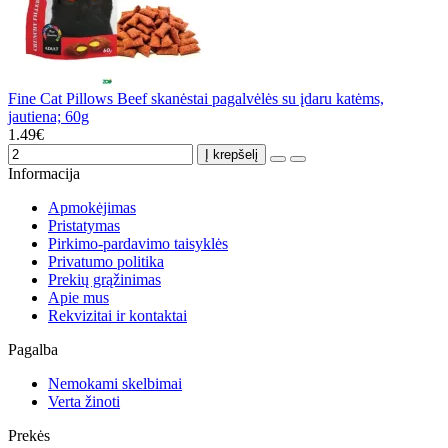
Fine Cat Pillows Beef skanėstai pagalvėlės su įdaru katėms,
jautiena; 60g
1.49€
Į krepšelį
Informacija
Apmokėjimas
Pristatymas
Pirkimo-pardavimo taisyklės
Privatumo politika
Prekių grąžinimas
Apie mus
Rekvizitai ir kontaktai
Pagalba
Nemokami skelbimai
Verta žinoti
Prekės