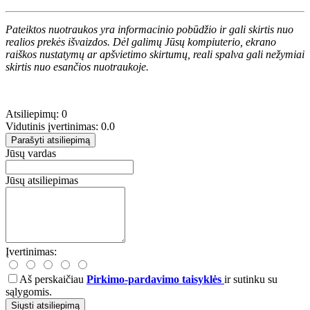
Pateiktos nuotraukos yra informacinio pobūdžio ir gali skirtis nuo
realios prekės išvaizdos. Dėl galimų Jūsų kompiuterio, ekrano
raiškos nustatymų ar apšvietimo skirtumų, reali spalva gali nežymiai
skirtis nuo esančios nuotraukoje.
Atsiliepimų: 0
Vidutinis įvertinimas: 0.0
Parašyti atsiliepimą
Jūsų vardas
Jūsų atsiliepimas
Įvertinimas:
Aš perskaičiau
Pirkimo-pardavimo taisyklės
ir sutinku su
sąlygomis.
Siųsti atsiliepimą