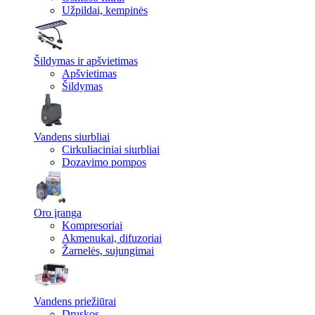
Užpildai, kempinės
Šildymas ir apšvietimas
Apšvietimas
Šildymas
Vandens siurbliai
Cirkuliaciniai siurbliai
Dozavimo pompos
Oro įranga
Kompresoriai
Akmenukai, difuzoriai
Žarnelės, sujungimai
Vandens priežiūrai
Druskos