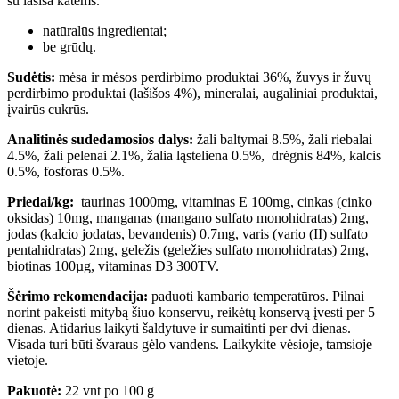
su lašiša katėms.
natūralūs ingredientai;
be grūdų.
Sudėtis:
mėsa ir mėsos perdirbimo produktai 36%, žuvys ir žuvų
perdirbimo produktai (lašišos 4%), mineralai, augaliniai produktai,
įvairūs cukrūs.
Analitinės sudedamosios dalys:
žali baltymai 8.5%, žali riebalai
4.5%, žali pelenai 2.1%, žalia ląsteliena 0.5%, drėgnis 84%, kalcis
0.5%, fosforas 0.5%.
Priedai/kg:
taurinas 1000mg, vitaminas E 100mg, cinkas (cinko
oksidas) 10mg, manganas (mangano sulfato monohidratas) 2mg,
jodas (kalcio jodatas, bevandenis) 0.7mg, varis (vario (II) sulfato
pentahidratas) 2mg, geležis (geležies sulfato monohidratas) 2mg,
biotinas 100µg, vitaminas D3 300TV.
Šėrimo rekomendacija:
paduoti kambario temperatūros. Pilnai
norint pakeisti mitybą šiuo konservu, reikėtų konservą įvesti per 5
dienas. Atidarius laikyti šaldytuve ir sumaitinti per dvi dienas.
Visada turi būti švaraus gėlo vandens. Laikykite vėsioje, tamsioje
vietoje.
Pakuotė:
22 vnt po 100 g