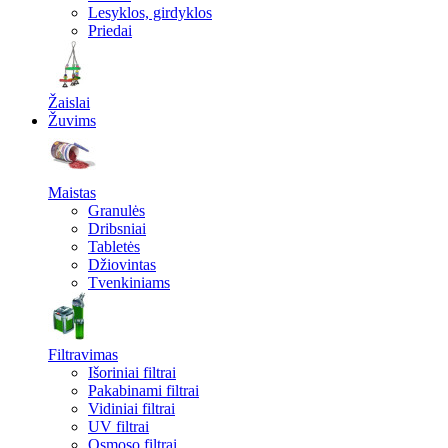
Lesyklos, girdyklos
Priedai
Žaislai
Žuvims
Maistas
Granulės
Dribsniai
Tabletės
Džiovintas
Tvenkiniams
Filtravimas
Išoriniai filtrai
Pakabinami filtrai
Vidiniai filtrai
UV filtrai
Osmoso filtrai