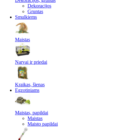
Dekoracijos, gruntas
Dekoracijos
Gruntas
Smulkiems
Maistas
Narvai ir priedai
Kraikas, šienas
Egzotiniams
Maistas, papildai
Maistas
Maisto papildai