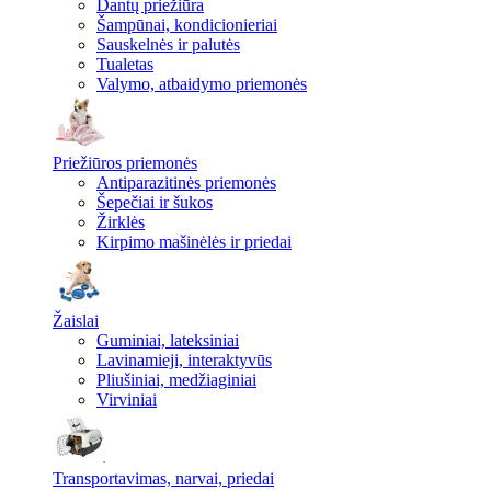
Dantų priežiūra
Šampūnai, kondicionieriai
Sauskelnės ir palutės
Tualetas
Valymo, atbaidymo priemonės
Priežiūros priemonės
Antiparazitinės priemonės
Šepečiai ir šukos
Žirklės
Kirpimo mašinėlės ir priedai
Žaislai
Guminiai, lateksiniai
Lavinamieji, interaktyvūs
Pliušiniai, medžiaginiai
Virviniai
Transportavimas, narvai, priedai