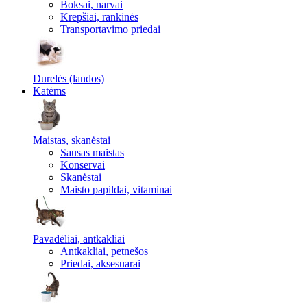
Boksai, narvai
Krepšiai, rankinės
Transportavimo priedai
Durelės (landos)
Katėms
Maistas, skanėstai
Sausas maistas
Konservai
Skanėstai
Maisto papildai, vitaminai
Pavadėliai, antkakliai
Antkakliai, petnešos
Priedai, aksesuarai