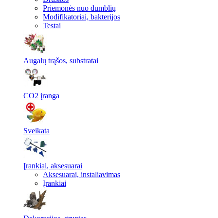
Priemonės nuo dumblių
Modifikatoriai, bakterijos
Testai
Augalų trąšos, substratai
CO2 įranga
Sveikata
Įrankiai, aksesuarai
Aksesuarai, instaliavimas
Įrankiai