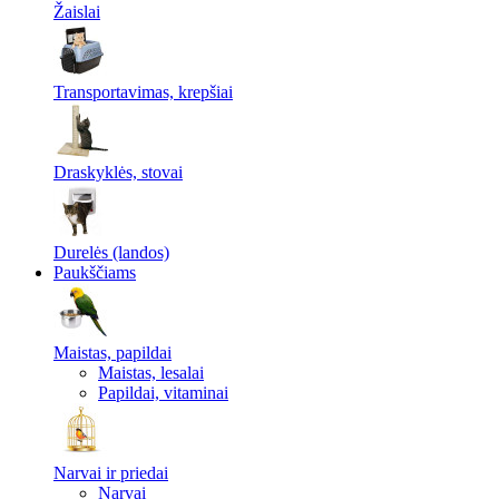
Žaislai
Transportavimas, krepšiai
Draskyklės, stovai
Durelės (landos)
Paukščiams
Maistas, papildai
Maistas, lesalai
Papildai, vitaminai
Narvai ir priedai
Narvai