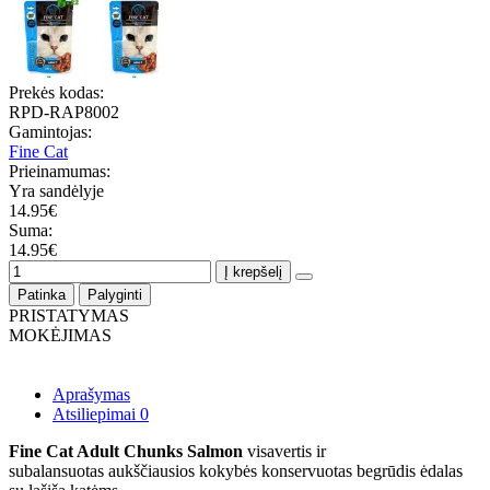
Prekės kodas:
RPD-RAP8002
Gamintojas:
Fine Cat
Prieinamumas:
Yra sandėlyje
14.95€
Suma:
14.95€
Į krepšelį
Patinka
Palyginti
PRISTATYMAS
MOKĖJIMAS
Aprašymas
Atsiliepimai
0
Fine Cat Adult Chunks Salmon
visavertis ir
subalansuotas aukščiausios kokybės konservuotas begrūdis ėdalas