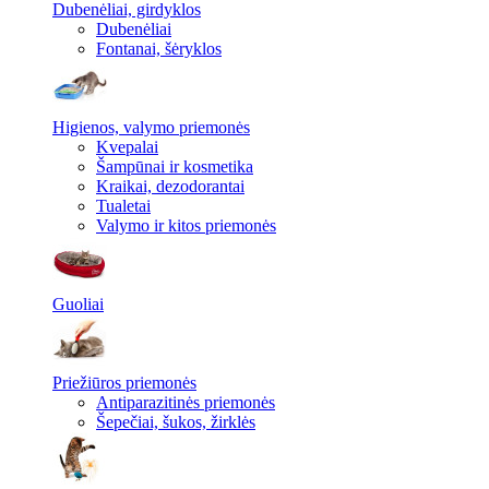
Dubenėliai, girdyklos
Dubenėliai
Fontanai, šėryklos
Higienos, valymo priemonės
Kvepalai
Šampūnai ir kosmetika
Kraikai, dezodorantai
Tualetai
Valymo ir kitos priemonės
Guoliai
Priežiūros priemonės
Antiparazitinės priemonės
Šepečiai, šukos, žirklės