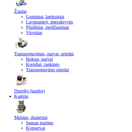
Žaislai
Guminiai, lateksiniai
Lavinamieji, interaktyvūs
Pliušiniai, medžiaginiai
Virviniai
Transportavimas, narvai, priedai
Boksai, narvai
Krepšiai, rankinės
Transportavimo priedai
Durelės (landos)
Katėms
Maistas, skanėstai
Sausas maistas
Konservai