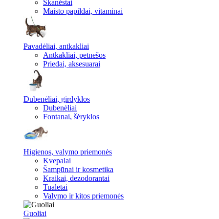
Skanėstai
Maisto papildai, vitaminai
Pavadėliai, antkakliai
Antkakliai, petnešos
Priedai, aksesuarai
Dubenėliai, girdyklos
Dubenėliai
Fontanai, šėryklos
Higienos, valymo priemonės
Kvepalai
Šampūnai ir kosmetika
Kraikai, dezodorantai
Tualetai
Valymo ir kitos priemonės
Guoliai