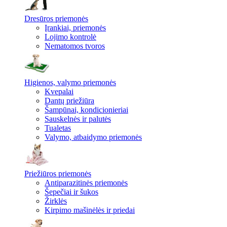
Dresūros priemonės
Įrankiai, priemonės
Lojimo kontrolė
Nematomos tvoros
Higienos, valymo priemonės
Kvepalai
Dantų priežiūra
Šampūnai, kondicionieriai
Sauskelnės ir palutės
Tualetas
Valymo, atbaidymo priemonės
Priežiūros priemonės
Antiparazitinės priemonės
Šepečiai ir šukos
Žirklės
Kirpimo mašinėlės ir priedai