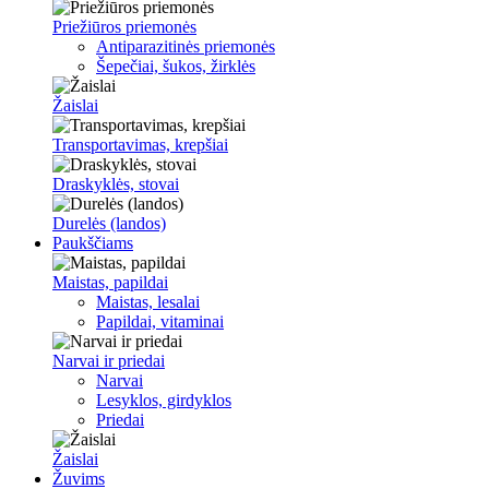
Priežiūros priemonės
Antiparazitinės priemonės
Šepečiai, šukos, žirklės
Žaislai
Transportavimas, krepšiai
Draskyklės, stovai
Durelės (landos)
Paukščiams
Maistas, papildai
Maistas, lesalai
Papildai, vitaminai
Narvai ir priedai
Narvai
Lesyklos, girdyklos
Priedai
Žaislai
Žuvims