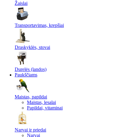
Žaislai
Transportavimas, krepšiai
Draskyklės, stovai
Durelės (landos)
Paukščiams
Maistas, papildai
Maistas, lesalai
Papildai, vitaminai
Narvai ir priedai
Narvai