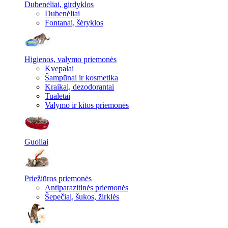
Dubenėliai, girdyklos
Dubenėliai
Fontanai, šėryklos
Higienos, valymo priemonės
Kvepalai
Šampūnai ir kosmetika
Kraikai, dezodorantai
Tualetai
Valymo ir kitos priemonės
Guoliai
Priežiūros priemonės
Antiparazitinės priemonės
Šepečiai, šukos, žirklės