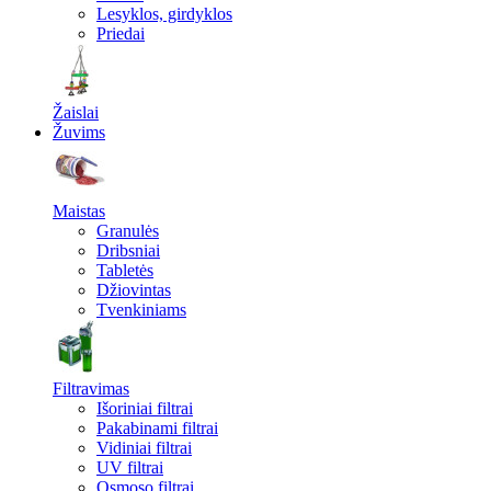
Lesyklos, girdyklos
Priedai
Žaislai
Žuvims
Maistas
Granulės
Dribsniai
Tabletės
Džiovintas
Tvenkiniams
Filtravimas
Išoriniai filtrai
Pakabinami filtrai
Vidiniai filtrai
UV filtrai
Osmoso filtrai