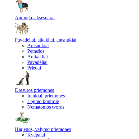
Apranga, aksesuarai
Pavadėliai, atkakliai, antsnukiai
Antsnukiai
Petnešos
Antkakliai
Pavadėliai
Priedai
Dresūros priemonės
Įrankiai, priemonės
Lojimo kontrolė
Nematomos tvoros
Higienos, valymo priemonės
Kvepalai