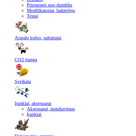
Priemonės nuo dumblių
Modifikatoriai, bakterijos
Testai
Augalų trąšos, substratai
CO2 įranga
Sveikata
Įrankiai, aksesuarai
Aksesuarai, instaliavimas
Įrankiai