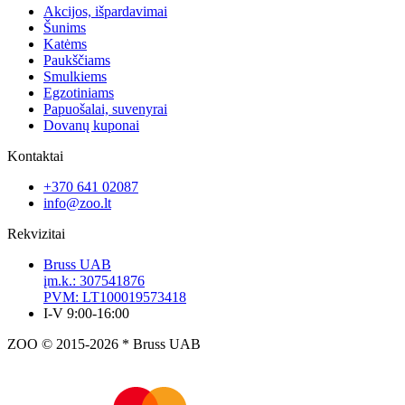
Akcijos, išpardavimai
Šunims
Katėms
Paukščiams
Smulkiems
Egzotiniams
Papuošalai, suvenyrai
Dovanų kuponai
Kontaktai
+370 641 02087
info@zoo.lt
Rekvizitai
Bruss UAB
įm.k.: 307541876
PVM: LT100019573418
I-V 9:00-16:00
ZOO © 2015-2026 * Bruss UAB