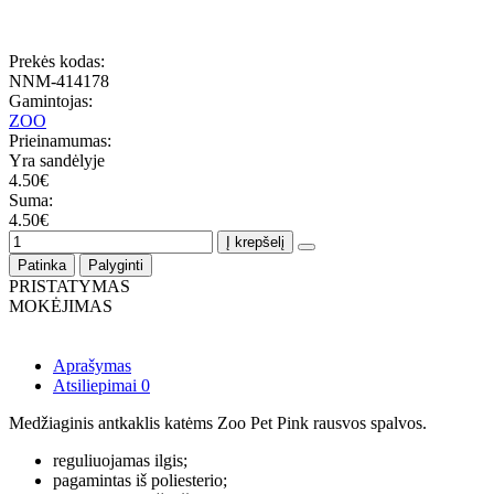
Prekės kodas:
NNM-414178
Gamintojas:
ZOO
Prieinamumas:
Yra sandėlyje
4.50€
Suma:
4.50€
Į krepšelį
Patinka
Palyginti
PRISTATYMAS
MOKĖJIMAS
Aprašymas
Atsiliepimai
0
Medžiaginis antkaklis katėms Zoo Pet Pink rausvos spalvos.
reguliuojamas ilgis;
pagamintas iš poliesterio;