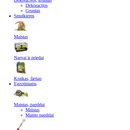
Dekoracijos, gruntas
Dekoracijos
Gruntas
Smulkiems
Maistas
Narvai ir priedai
Kraikas, šienas
Egzotiniams
Maistas, papildai
Maistas
Maisto papildai