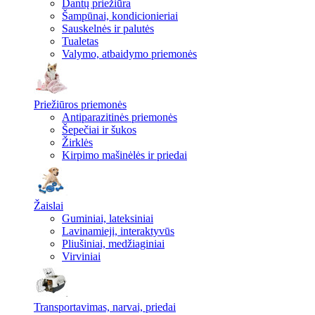
Dantų priežiūra
Šampūnai, kondicionieriai
Sauskelnės ir palutės
Tualetas
Valymo, atbaidymo priemonės
Priežiūros priemonės
Antiparazitinės priemonės
Šepečiai ir šukos
Žirklės
Kirpimo mašinėlės ir priedai
Žaislai
Guminiai, lateksiniai
Lavinamieji, interaktyvūs
Pliušiniai, medžiaginiai
Virviniai
Transportavimas, narvai, priedai