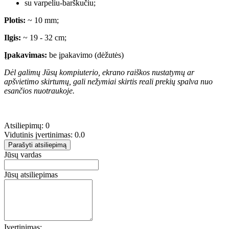
su varpeliu-barškučiu;
Plotis:
~ 10 mm;
Ilgis:
~ 19 - 32 cm;
Įpakavimas:
be įpakavimo (dėžutės)
Dėl galimų Jūsų kompiuterio, ekrano raiškos nustatymų ar
apšvietimo skirtumų, gali nežymiai skirtis reali prekių spalva nuo
esančios nuotraukoje.
Atsiliepimų: 0
Vidutinis įvertinimas: 0.0
Parašyti atsiliepimą
Jūsų vardas
Jūsų atsiliepimas
Įvertinimas: