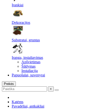
Įrankiai
Dekoracijos
Substratai, gruntas
Įranga, instaliavimas
Apšvietimas
Šildymas
Instaliacija
Papuošalai, suvenyrai
Prekės
×
Katėms
Pavadėliai, antkakliai