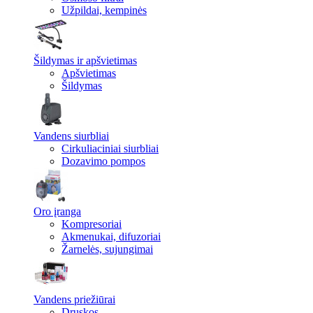
Užpildai, kempinės
Šildymas ir apšvietimas
Apšvietimas
Šildymas
Vandens siurbliai
Cirkuliaciniai siurbliai
Dozavimo pompos
Oro įranga
Kompresoriai
Akmenukai, difuzoriai
Žarnelės, sujungimai
Vandens priežiūrai
Druskos