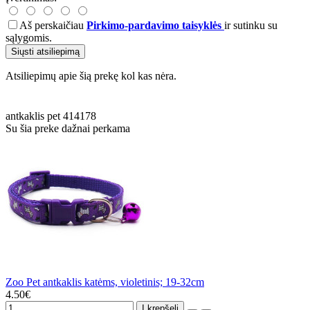
Aš perskaičiau
Pirkimo-pardavimo taisyklės
ir sutinku su
sąlygomis.
Siųsti atsiliepimą
Atsiliepimų apie šią prekę kol kas nėra.
antkaklis
pet
414178
Su šia preke dažnai perkama
Zoo Pet antkaklis katėms, violetinis; 19-32cm
4.50€
Į krepšelį