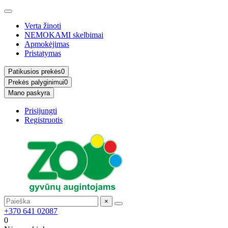
Verta žinoti
NEMOKAMI skelbimai
Apmokėjimas
Pristatymas
Patikusios prekės
0
Prekės palyginimui
0
Mano paskyra
Prisijungti
Registruotis
×
+370 641 02087
0