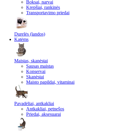
Boksai, narvai
Krepšiai, rankinės
Transportavimo priedai
Durelės (landos)
Katėms
Maistas, skanėstai
Sausas maistas
Konservai
Skanėstai
Maisto papildai, vitaminai
Pavadėliai, antkakliai
Antkakliai, petnešos
Priedai, aksesuarai