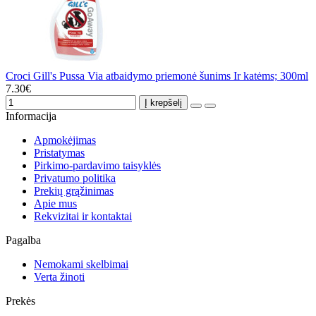
Croci Gill's Pussa Via atbaidymo priemonė šunims Ir katėms; 300ml
7.30€
Į krepšelį
Informacija
Apmokėjimas
Pristatymas
Pirkimo-pardavimo taisyklės
Privatumo politika
Prekių grąžinimas
Apie mus
Rekvizitai ir kontaktai
Pagalba
Nemokami skelbimai
Verta žinoti
Prekės