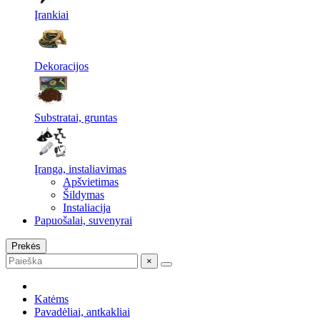
Įrankiai
Dekoracijos
Substratai, gruntas
Įranga, instaliavimas
Apšvietimas
Šildymas
Instaliacija
Papuošalai, suvenyrai
Prekės
×
Katėms
Pavadėliai, antkakliai