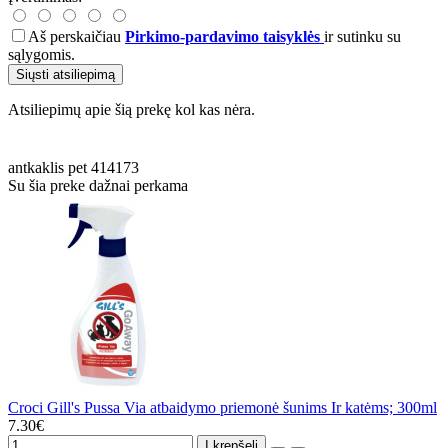
Aš perskaičiau
Pirkimo-pardavimo taisyklės
ir sutinku su
sąlygomis.
Siųsti atsiliepimą
Atsiliepimų apie šią prekę kol kas nėra.
antkaklis
pet
414173
Su šia preke dažnai perkama
Croci Gill's Pussa Via atbaidymo priemonė šunims Ir katėms; 300ml
7.30€
Į krepšelį