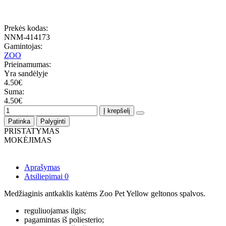
Prekės kodas:
NNM-414173
Gamintojas:
ZOO
Prieinamumas:
Yra sandėlyje
4.50€
Suma:
4.50€
Į krepšelį
Patinka
Palyginti
PRISTATYMAS
MOKĖJIMAS
Aprašymas
Atsiliepimai
0
Medžiaginis antkaklis katėms Zoo Pet Yellow geltonos spalvos.
reguliuojamas ilgis;
pagamintas iš poliesterio;