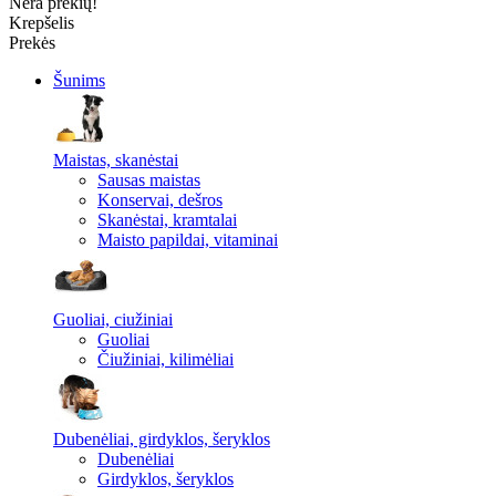
Nėra prekių!
Krepšelis
Prekės
Šunims
Maistas, skanėstai
Sausas maistas
Konservai, dešros
Skanėstai, kramtalai
Maisto papildai, vitaminai
Guoliai, ciužiniai
Guoliai
Čiužiniai, kilimėliai
Dubenėliai, girdyklos, šeryklos
Dubenėliai
Girdyklos, šeryklos