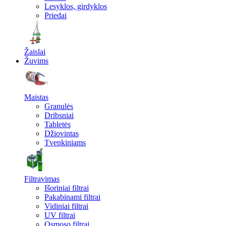
Lesyklos, girdyklos
Priedai
Žaislai
Žuvims
Maistas
Granulės
Dribsniai
Tabletės
Džiovintas
Tvenkiniams
Filtravimas
Išoriniai filtrai
Pakabinami filtrai
Vidiniai filtrai
UV filtrai
Osmoso filtrai