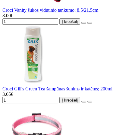
Croci Vanity šukos vidutinio tankumo; 8.5/21.5cm
8.00€
Į krepšelį
Croci Gill's Green Tea šampūnas šunims ir katėms; 200ml
3.65€
Į krepšelį