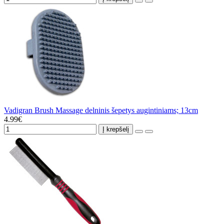
Vadigran Brush Massage delninis šepetys augintiniams; 13cm
4.99€
Į krepšelį