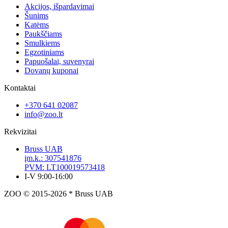
Akcijos, išpardavimai
Šunims
Katėms
Paukščiams
Smulkiems
Egzotiniams
Papuošalai, suvenyrai
Dovanų kuponai
Kontaktai
+370 641 02087
info@zoo.lt
Rekvizitai
Bruss UAB
įm.k.: 307541876
PVM: LT100019573418
I-V 9:00-16:00
ZOO © 2015-2026 * Bruss UAB