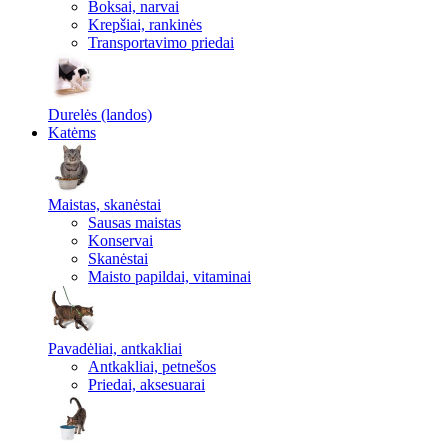
Boksai, narvai
Krepšiai, rankinės
Transportavimo priedai
Durelės (landos)
Katėms
Maistas, skanėstai
Sausas maistas
Konservai
Skanėstai
Maisto papildai, vitaminai
Pavadėliai, antkakliai
Antkakliai, petnešos
Priedai, aksesuarai