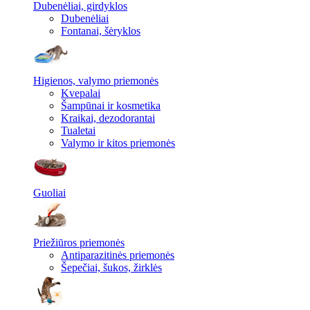
Dubenėliai, girdyklos
Dubenėliai
Fontanai, šėryklos
Higienos, valymo priemonės
Kvepalai
Šampūnai ir kosmetika
Kraikai, dezodorantai
Tualetai
Valymo ir kitos priemonės
Guoliai
Priežiūros priemonės
Antiparazitinės priemonės
Šepečiai, šukos, žirklės