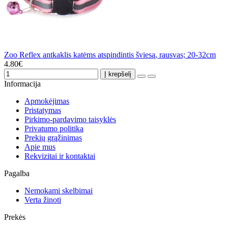
Zoo Reflex antkaklis katėms atspindintis šviesą, rausvas; 20-32cm
4.80€
Į krepšelį
Informacija
Apmokėjimas
Pristatymas
Pirkimo-pardavimo taisyklės
Privatumo politika
Prekių grąžinimas
Apie mus
Rekvizitai ir kontaktai
Pagalba
Nemokami skelbimai
Verta žinoti
Prekės