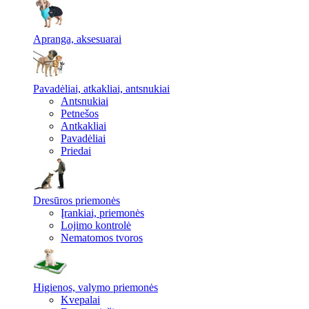
Apranga, aksesuarai
Pavadėliai, atkakliai, antsnukiai
Antsnukiai
Petnešos
Antkakliai
Pavadėliai
Priedai
Dresūros priemonės
Įrankiai, priemonės
Lojimo kontrolė
Nematomos tvoros
Higienos, valymo priemonės
Kvepalai