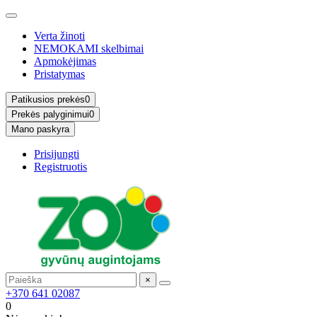
Verta žinoti
NEMOKAMI skelbimai
Apmokėjimas
Pristatymas
Patikusios prekės
0
Prekės palyginimui
0
Mano paskyra
Prisijungti
Registruotis
×
+370 641 02087
0