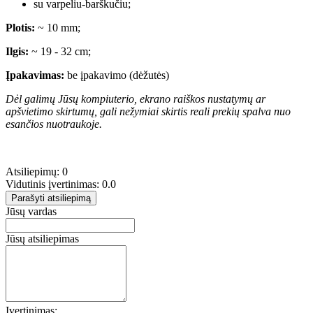
su varpeliu-barškučiu;
Plotis:
~ 10 mm;
Ilgis:
~ 19 - 32 cm;
Įpakavimas:
be įpakavimo (dėžutės)
Dėl galimų Jūsų kompiuterio, ekrano raiškos nustatymų ar
apšvietimo skirtumų, gali nežymiai skirtis reali prekių spalva nuo
esančios nuotraukoje.
Atsiliepimų: 0
Vidutinis įvertinimas: 0.0
Parašyti atsiliepimą
Jūsų vardas
Jūsų atsiliepimas
Įvertinimas: