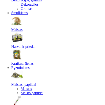
Dekoracijos, gruntas
Dekoracijos
Gruntas
Smulkiems
Maistas
Narvai ir priedai
Kraikas, šienas
Egzotiniams
Maistas, papildai
Maistas
Maisto papildai