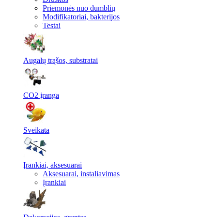
Priemonės nuo dumblių
Modifikatoriai, bakterijos
Testai
Augalų trąšos, substratai
CO2 įranga
Sveikata
Įrankiai, aksesuarai
Aksesuarai, instaliavimas
Įrankiai