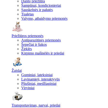
Dantų priežiūra
Šampūnai, kondicionieriai
Sauskelnės ir palutės
Tualetas
Valymo, atbaidymo priemonės
Priežiūros priemonės
Antiparazitinės priemonės
Šepečiai ir šukos
Žirklės
Kirpimo mašinėlės ir priedai
Žaislai
Guminiai, lateksiniai
Lavinamieji, interaktyvūs
Pliušiniai, medžiaginiai
Virviniai
Transportavimas, narvai, priedai