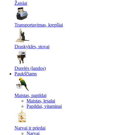
Žaislai
Transportavimas, krepšiai
Draskyklės, stovai
Durelės (landos)
Paukščiams
Maistas, papildai
Maistas, lesalai
Papildai, vitaminai
Narvai ir priedai
Narvai