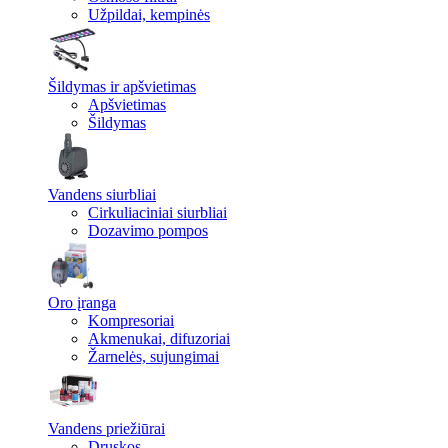
Užpildai, kempinės
Šildymas ir apšvietimas
Apšvietimas
Šildymas
Vandens siurbliai
Cirkuliaciniai siurbliai
Dozavimo pompos
Oro įranga
Kompresoriai
Akmenukai, difuzoriai
Žarnelės, sujungimai
Vandens priežiūrai
Druskos