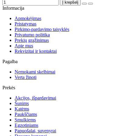
Į krepšelį
Informacija
Apmokėjimas
Pristatymas
Pirkimo-pardavimo taisyklės
Privatumo politika
Prekių grąžinimas
Apie mus
Rekvizitai ir kontaktai
Pagalba
Nemokami skelbimai
Verta žinoti
Prekės
Akcijos, išpardavimai
Šunims
Katėms
Paukščiams
Smulkiems
Egzotiniams
Papuošalai, suvenyrai