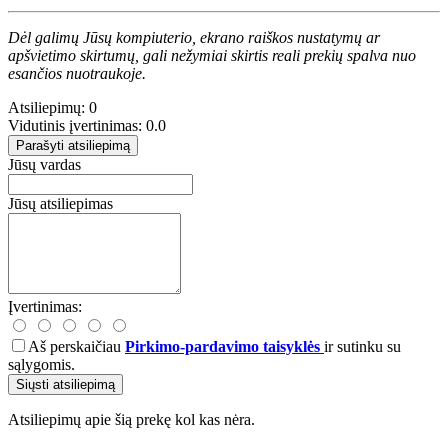
Dėl galimų Jūsų kompiuterio, ekrano raiškos nustatymų ar
apšvietimo skirtumų, gali nežymiai skirtis reali prekių spalva nuo
esančios nuotraukoje.
Atsiliepimų: 0
Vidutinis įvertinimas: 0.0
Parašyti atsiliepimą
Jūsų vardas
Jūsų atsiliepimas
Įvertinimas:
Aš perskaičiau
Pirkimo-pardavimo taisyklės
ir sutinku su
sąlygomis.
Siųsti atsiliepimą
Atsiliepimų apie šią prekę kol kas nėra.