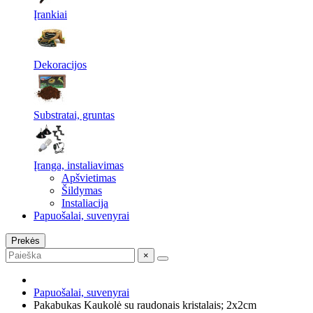
Įrankiai
Dekoracijos
Substratai, gruntas
Įranga, instaliavimas
Apšvietimas
Šildymas
Instaliacija
Papuošalai, suvenyrai
Prekės
×
Papuošalai, suvenyrai
Pakabukas Kaukolė su raudonais kristalais; 2x2cm