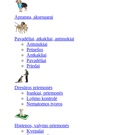
Apranga, aksesuarai
Pavadėliai, atkakliai, antsnukiai
Antsnukiai
Petnešos
Antkakliai
Pavadėliai
Priedai
Dresūros priemonės
Įrankiai, priemonės
Lojimo kontrolė
Nematomos tvoros
Higienos, valymo priemonės
Kvepalai