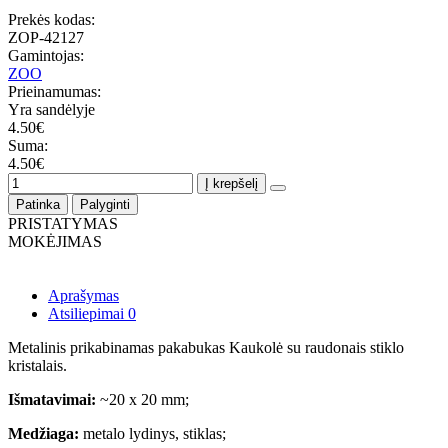
Prekės kodas:
ZOP-42127
Gamintojas:
ZOO
Prieinamumas:
Yra sandėlyje
4.50€
Suma:
4.50€
Į krepšelį
Patinka
Palyginti
PRISTATYMAS
MOKĖJIMAS
Aprašymas
Atsiliepimai
0
Metalinis prikabinamas pakabukas Kaukolė su raudonais stiklo
kristalais.
Išmatavimai:
~20 x 20 mm;
Medžiaga:
metalo lydinys, stiklas;