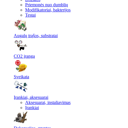
Priemonės nuo dumblių
Modifikatoriai, bakterijos
Testai
Augalų trąšos, substratai
CO2 įranga
Sveikata
Įrankiai, aksesuarai
Aksesuarai, instaliavimas
Įrankiai