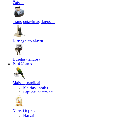
Žaislai
Transportavimas, krepšiai
Draskyklės, stovai
Durelės (landos)
Paukščiams
Maistas, papildai
Maistas, lesalai
Papildai, vitaminai
Narvai ir priedai
Narvai