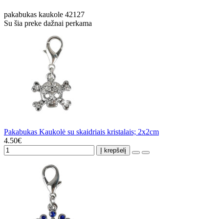
pakabukas
kaukole
42127
Su šia preke dažnai perkama
Pakabukas Kaukolė su skaidriais kristalais; 2x2cm
4.50€
Į krepšelį