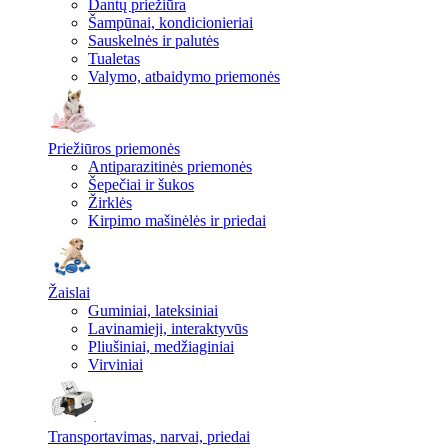
Dantų priežiūra
Šampūnai, kondicionieriai
Sauskelnės ir palutės
Tualetas
Valymo, atbaidymo priemonės
Priežiūros priemonės
Antiparazitinės priemonės
Šepečiai ir šukos
Žirklės
Kirpimo mašinėlės ir priedai
Žaislai
Guminiai, lateksiniai
Lavinamieji, interaktyvūs
Pliušiniai, medžiaginiai
Virviniai
Transportavimas, narvai, priedai