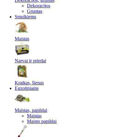
Dekoracijos, gruntas
Dekoracijos
Gruntas
Smulkiems
Maistas
Narvai ir priedai
Kraikas, šienas
Egzotiniams
Maistas, papildai
Maistas
Maisto papildai