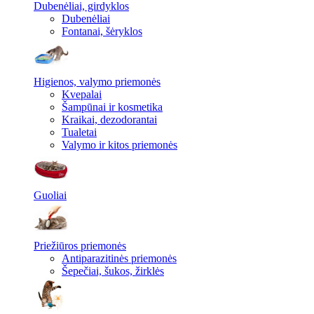
Dubenėliai, girdyklos
Dubenėliai
Fontanai, šėryklos
Higienos, valymo priemonės
Kvepalai
Šampūnai ir kosmetika
Kraikai, dezodorantai
Tualetai
Valymo ir kitos priemonės
Guoliai
Priežiūros priemonės
Antiparazitinės priemonės
Šepečiai, šukos, žirklės