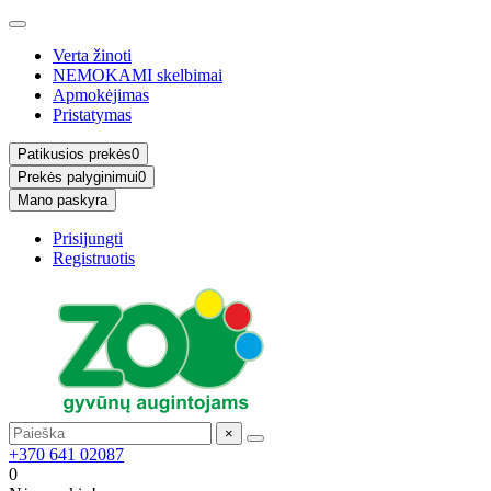
Verta žinoti
NEMOKAMI skelbimai
Apmokėjimas
Pristatymas
Patikusios prekės
0
Prekės palyginimui
0
Mano paskyra
Prisijungti
Registruotis
×
+370 641 02087
0