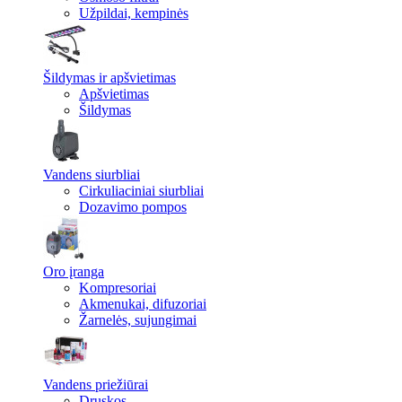
Užpildai, kempinės
Šildymas ir apšvietimas
Apšvietimas
Šildymas
Vandens siurbliai
Cirkuliaciniai siurbliai
Dozavimo pompos
Oro įranga
Kompresoriai
Akmenukai, difuzoriai
Žarnelės, sujungimai
Vandens priežiūrai
Druskos