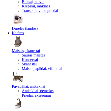
Boksai, narvai
Krepšiai, rankinės
Transportavimo priedai
Durelės (landos)
Katėms
Maistas, skanėstai
Sausas maistas
Konservai
Skanėstai
Maisto papildai, vitaminai
Pavadėliai, antkakliai
Antkakliai, petnešos
Priedai, aksesuarai