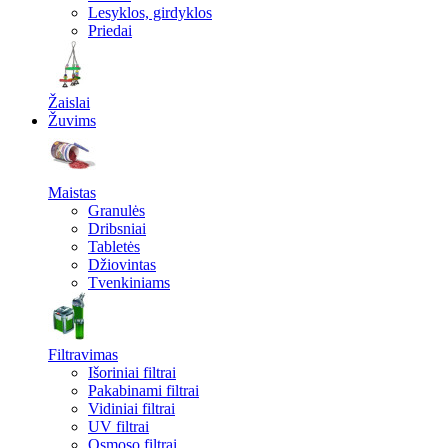
Lesyklos, girdyklos
Priedai
Žaislai
Žuvims
Maistas
Granulės
Dribsniai
Tabletės
Džiovintas
Tvenkiniams
Filtravimas
Išoriniai filtrai
Pakabinami filtrai
Vidiniai filtrai
UV filtrai
Osmoso filtrai