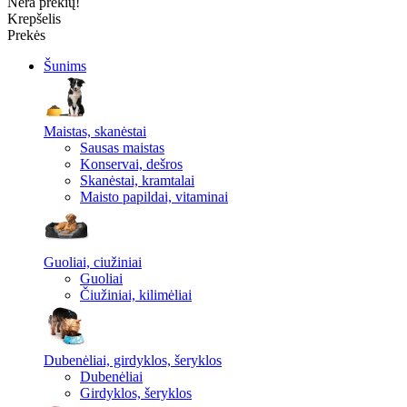
Nėra prekių!
Krepšelis
Prekės
Šunims
Maistas, skanėstai
Sausas maistas
Konservai, dešros
Skanėstai, kramtalai
Maisto papildai, vitaminai
Guoliai, ciužiniai
Guoliai
Čiužiniai, kilimėliai
Dubenėliai, girdyklos, šeryklos
Dubenėliai
Girdyklos, šeryklos