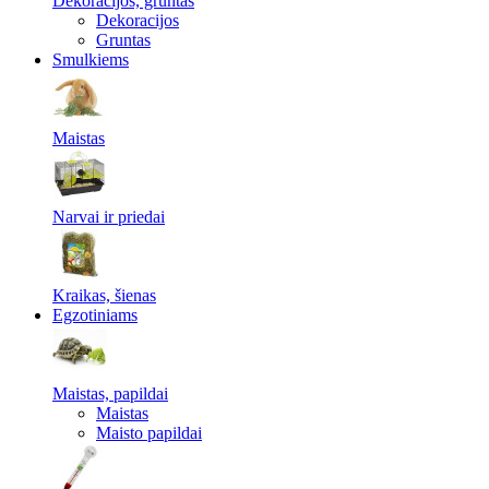
Dekoracijos, gruntas
Dekoracijos
Gruntas
Smulkiems
Maistas
Narvai ir priedai
Kraikas, šienas
Egzotiniams
Maistas, papildai
Maistas
Maisto papildai