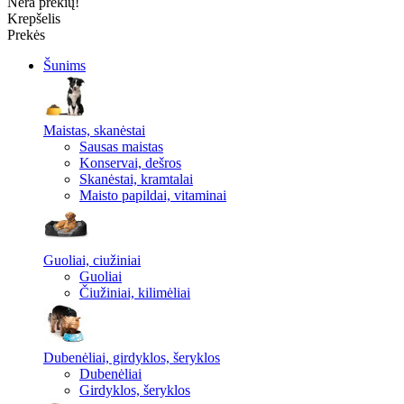
Nėra prekių!
Krepšelis
Prekės
Šunims
Maistas, skanėstai
Sausas maistas
Konservai, dešros
Skanėstai, kramtalai
Maisto papildai, vitaminai
Guoliai, ciužiniai
Guoliai
Čiužiniai, kilimėliai
Dubenėliai, girdyklos, šeryklos
Dubenėliai
Girdyklos, šeryklos