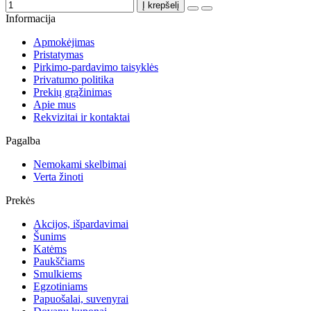
Į krepšelį
Informacija
Apmokėjimas
Pristatymas
Pirkimo-pardavimo taisyklės
Privatumo politika
Prekių grąžinimas
Apie mus
Rekvizitai ir kontaktai
Pagalba
Nemokami skelbimai
Verta žinoti
Prekės
Akcijos, išpardavimai
Šunims
Katėms
Paukščiams
Smulkiems
Egzotiniams
Papuošalai, suvenyrai