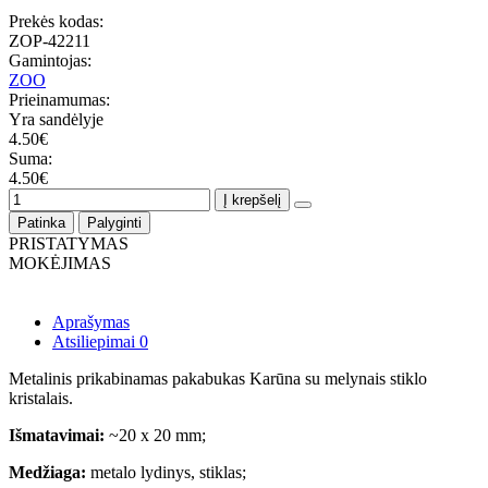
Prekės kodas:
ZOP-42211
Gamintojas:
ZOO
Prieinamumas:
Yra sandėlyje
4.50€
Suma:
4.50€
Į krepšelį
Patinka
Palyginti
PRISTATYMAS
MOKĖJIMAS
Aprašymas
Atsiliepimai
0
Metalinis prikabinamas pakabukas Karūna su melynais stiklo
kristalais.
Išmatavimai:
~20 x 20 mm;
Medžiaga:
metalo lydinys, stiklas;