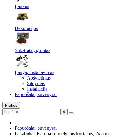
Įrankiai
Dekoracijos
Substratai, gruntas
Įranga, instaliavimas
Apšvietimas
Šildymas
Instaliacija
Papuošalai, suvenyrai
Prekės
×
Papuošalai, suvenyrai
Pakabukas Karūna su melynais kristalais; 2x2cm