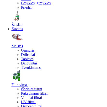
Lesyklos, girdyklos
Priedai
Žaislai
Žuvims
Maistas
Granulės
Dribsniai
Tabletės
Džiovintas
Tvenkiniams
Filtravimas
Išoriniai filtrai
Pakabinami filtrai
Vidiniai filtrai
UV filtrai
Osmoso filtrai