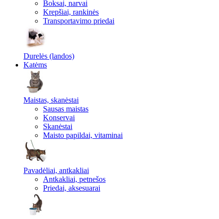
Boksai, narvai
Krepšiai, rankinės
Transportavimo priedai
Durelės (landos)
Katėms
Maistas, skanėstai
Sausas maistas
Konservai
Skanėstai
Maisto papildai, vitaminai
Pavadėliai, antkakliai
Antkakliai, petnešos
Priedai, aksesuarai