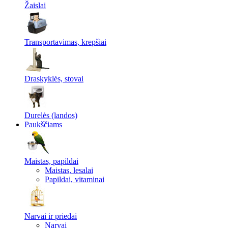
Žaislai
Transportavimas, krepšiai
Draskyklės, stovai
Durelės (landos)
Paukščiams
Maistas, papildai
Maistas, lesalai
Papildai, vitaminai
Narvai ir priedai
Narvai