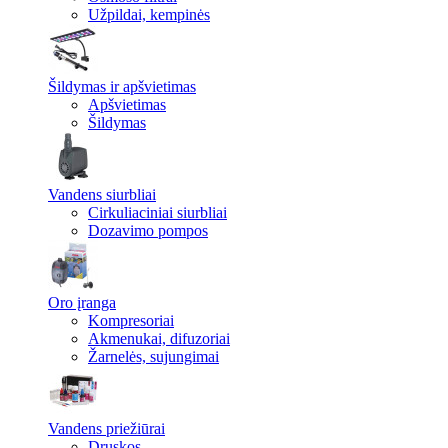
Užpildai, kempinės
Šildymas ir apšvietimas
Apšvietimas
Šildymas
Vandens siurbliai
Cirkuliaciniai siurbliai
Dozavimo pompos
Oro įranga
Kompresoriai
Akmenukai, difuzoriai
Žarnelės, sujungimai
Vandens priežiūrai
Druskos