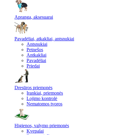
Apranga, aksesuarai
Pavadėliai, atkakliai, antsnukiai
Antsnukiai
Petnešos
Antkakliai
Pavadėliai
Priedai
Dresūros priemonės
Įrankiai, priemonės
Lojimo kontrolė
Nematomos tvoros
Higienos, valymo priemonės
Kvepalai