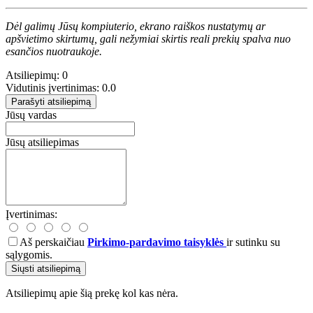
Dėl galimų Jūsų kompiuterio, ekrano raiškos nustatymų ar
apšvietimo skirtumų, gali nežymiai skirtis reali prekių spalva nuo
esančios nuotraukoje.
Atsiliepimų: 0
Vidutinis įvertinimas: 0.0
Parašyti atsiliepimą
Jūsų vardas
Jūsų atsiliepimas
Įvertinimas:
Aš perskaičiau
Pirkimo-pardavimo taisyklės
ir sutinku su
sąlygomis.
Siųsti atsiliepimą
Atsiliepimų apie šią prekę kol kas nėra.