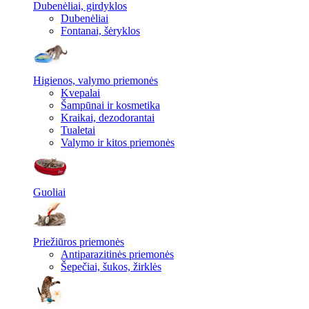
Dubenėliai, girdyklos
Dubenėliai
Fontanai, šėryklos
Higienos, valymo priemonės
Kvepalai
Šampūnai ir kosmetika
Kraikai, dezodorantai
Tualetai
Valymo ir kitos priemonės
Guoliai
Priežiūros priemonės
Antiparazitinės priemonės
Šepečiai, šukos, žirklės