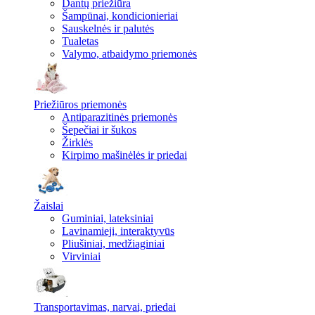
Dantų priežiūra
Šampūnai, kondicionieriai
Sauskelnės ir palutės
Tualetas
Valymo, atbaidymo priemonės
Priežiūros priemonės
Antiparazitinės priemonės
Šepečiai ir šukos
Žirklės
Kirpimo mašinėlės ir priedai
Žaislai
Guminiai, lateksiniai
Lavinamieji, interaktyvūs
Pliušiniai, medžiaginiai
Virviniai
Transportavimas, narvai, priedai