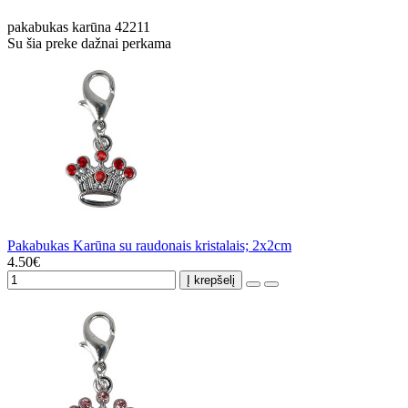
pakabukas
karūna
42211
Su šia preke dažnai perkama
Pakabukas Karūna su raudonais kristalais; 2x2cm
4.50€
Į krepšelį