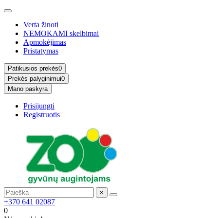
Verta žinoti
NEMOKAMI skelbimai
Apmokėjimas
Pristatymas
Patikusios prekės
0
Prekės palyginimui
0
Mano paskyra
Prisijungti
Registruotis
×
+370 641 02087
0