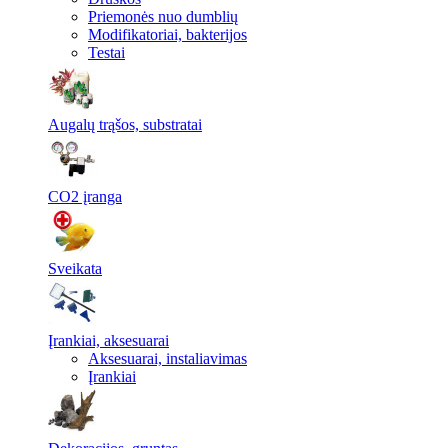
Priemonės nuo dumblių
Modifikatoriai, bakterijos
Testai
Augalų trąšos, substratai
CO2 įranga
Sveikata
Įrankiai, aksesuarai
Aksesuarai, instaliavimas
Įrankiai