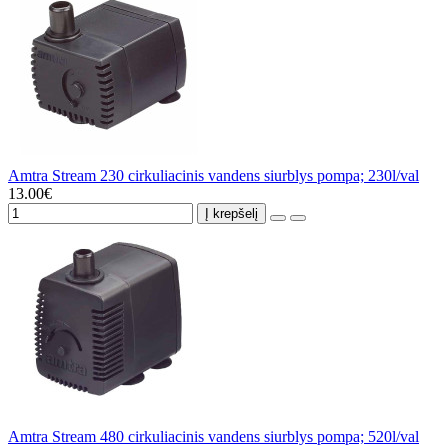
Amtra Stream 230 cirkuliacinis vandens siurblys pompa; 230l/val
13.00€
Į krepšelį
Amtra Stream 480 cirkuliacinis vandens siurblys pompa; 520l/val