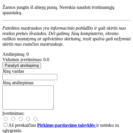
Žarnos jungtis iš abiejų pusių. Nereikia naudoti tvirtinamųjų
spaustukų.
Pateiktos nuotraukos yra informacinio pobūdžio ir gali skirtis nuo
realios prekės išvaizdos. Dėl galimų Jūsų kompiuterio, ekrano
raiškos nustatymų ar apšvietimo skirtumų, reali spalva gali nežymiai
skirtis nuo esančios nuotraukoje.
Atsiliepimų: 0
Vidutinis įvertinimas: 0.0
Parašyti atsiliepimą
Jūsų vardas
Jūsų atsiliepimas
Įvertinimas:
Aš perskaičiau
Pirkimo-pardavimo taisyklės
ir sutinku su
sąlygomis.