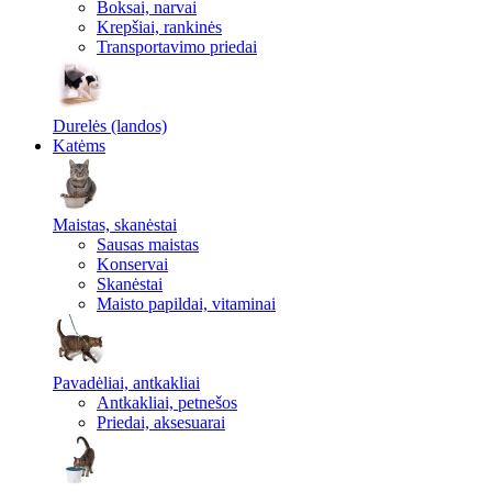
Boksai, narvai
Krepšiai, rankinės
Transportavimo priedai
Durelės (landos)
Katėms
Maistas, skanėstai
Sausas maistas
Konservai
Skanėstai
Maisto papildai, vitaminai
Pavadėliai, antkakliai
Antkakliai, petnešos
Priedai, aksesuarai