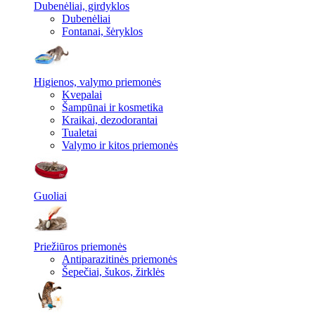
Dubenėliai, girdyklos
Dubenėliai
Fontanai, šėryklos
Higienos, valymo priemonės
Kvepalai
Šampūnai ir kosmetika
Kraikai, dezodorantai
Tualetai
Valymo ir kitos priemonės
Guoliai
Priežiūros priemonės
Antiparazitinės priemonės
Šepečiai, šukos, žirklės