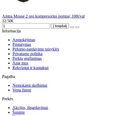
Amtra Mouse 2 oro kompresorius pompa; 108l/val
12.50€
Į krepšelį
Informacija
Apmokėjimas
Pristatymas
Pirkimo-pardavimo taisyklės
Privatumo politika
Prekių grąžinimas
Apie mus
Rekvizitai ir kontaktai
Pagalba
Nemokami skelbimai
Verta žinoti
Prekės
Akcijos, išpardavimai
Šunims