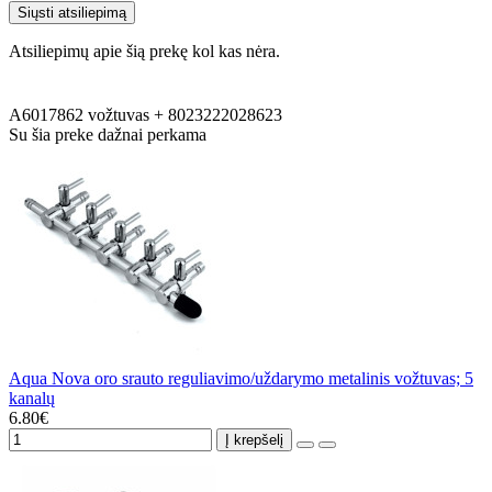
Siųsti atsiliepimą
Atsiliepimų apie šią prekę kol kas nėra.
A6017862
vožtuvas
+
8023222028623
Su šia preke dažnai perkama
Aqua Nova oro srauto reguliavimo/uždarymo metalinis vožtuvas; 5
kanalų
6.80€
Į krepšelį