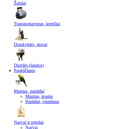
Žaislai
Transportavimas, krepšiai
Draskyklės, stovai
Durelės (landos)
Paukščiams
Maistas, papildai
Maistas, lesalai
Papildai, vitaminai
Narvai ir priedai
Narvai