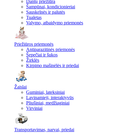
Dantų priežiūra
Šampūnai, kondicionieriai
Sauskelnės ir palutės
Tualetas
Valymo, atbaidymo priemonės
Priežiūros priemonės
Antiparazitinės priemonės
Šepečiai ir šukos
Žirklės
Kirpimo mašinėlės ir priedai
Žaislai
Guminiai, lateksiniai
Lavinamieji, interaktyvūs
Pliušiniai, medžiaginiai
Virviniai
Transportavimas, narvai, priedai