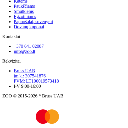
Katėms
Paukščiams
Smulkiems
Egzotiniams
Papuošalai, suvenyrai
Dovanų kuponai
Kontaktai
+370 641 02087
info@zoo.lt
Rekvizitai
Bruss UAB
įm.k.: 307541876
PVM: LT100019573418
I-V 9:00-16:00
ZOO © 2015-2026 * Bruss UAB