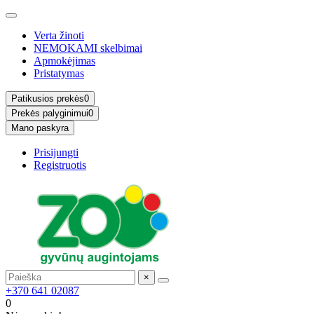
Verta žinoti
NEMOKAMI skelbimai
Apmokėjimas
Pristatymas
Patikusios prekės
0
Prekės palyginimui
0
Mano paskyra
Prisijungti
Registruotis
×
+370 641 02087
0