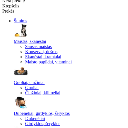
Nėra prekių!
Krepšelis
Prekės
Šunims
Maistas, skanėstai
Sausas maistas
Konservai, dešros
Skanėstai, kramtalai
Maisto papildai, vitaminai
Guoliai, ciužiniai
Guoliai
Čiužiniai, kilimėliai
Dubenėliai, girdyklos, šeryklos
Dubenėliai
Girdyklos, šeryklos