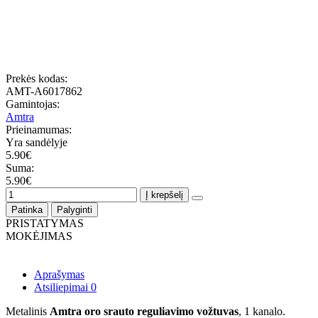
Prekės kodas:
AMT-A6017862
Gamintojas:
Amtra
Prieinamumas:
Yra sandėlyje
5.90€
Suma:
5.90€
Į krepšelį
Patinka
Palyginti
PRISTATYMAS
MOKĖJIMAS
Aprašymas
Atsiliepimai
0
Metalinis
Amtra oro srauto reguliavimo vožtuvas
, 1 kanalo.