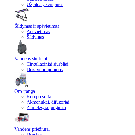
Užpildai, kempinės
Šildymas ir apšvietimas
Apšvietimas
Šildymas
Vandens siurbliai
Cirkuliaciniai siurbliai
Dozavimo pompos
Oro įranga
Kompresoriai
Akmenukai, difuzoriai
Žarnelės, sujungimai
Vandens priežiūrai
Druskos