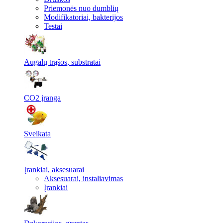
Priemonės nuo dumblių
Modifikatoriai, bakterijos
Testai
Augalų trąšos, substratai
CO2 įranga
Sveikata
Įrankiai, aksesuarai
Aksesuarai, instaliavimas
Įrankiai