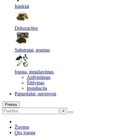
Įrankiai
Dekoracijos
Substratai, gruntas
Įranga, instaliavimas
Apšvietimas
Šildymas
Instaliacija
Papuošalai, suvenyrai
Prekės
×
Žuvims
Oro įranga