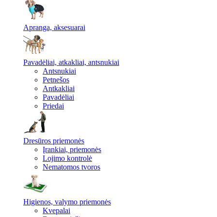
Apranga, aksesuarai
Pavadėliai, atkakliai, antsnukiai
Antsnukiai
Petnešos
Antkakliai
Pavadėliai
Priedai
Dresūros priemonės
Įrankiai, priemonės
Lojimo kontrolė
Nematomos tvoros
Higienos, valymo priemonės
Kvepalai