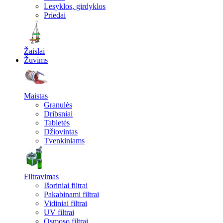
Lesyklos, girdyklos
Priedai
Žaislai
Žuvims
Maistas
Granulės
Dribsniai
Tabletės
Džiovintas
Tvenkiniams
Filtravimas
Išoriniai filtrai
Pakabinami filtrai
Vidiniai filtrai
UV filtrai
Osmoso filtrai