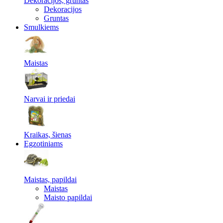
Dekoracijos, gruntas
Dekoracijos
Gruntas
Smulkiems
Maistas
Narvai ir priedai
Kraikas, šienas
Egzotiniams
Maistas, papildai
Maistas
Maisto papildai