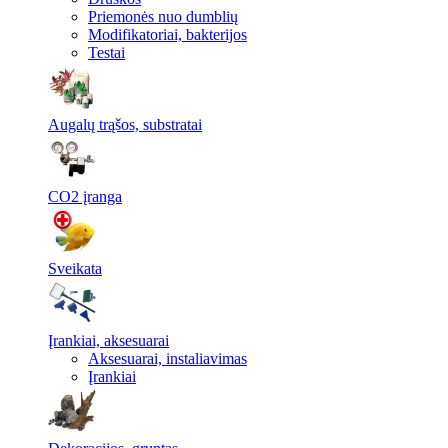
Priemonės nuo dumblių
Modifikatoriai, bakterijos
Testai
Augalų trąšos, substratai
CO2 įranga
Sveikata
Įrankiai, aksesuarai
Aksesuarai, instaliavimas
Įrankiai