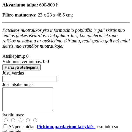
Akvariumo talpa:
600-800 l;
Filtro matmenys:
23 x 23 x 48.5 cm;
Pateiktos nuotraukos yra informacinio pobūdžio ir gali skirtis nuo
realios prekės išvaizdos. Dėl galimų Jūsų kompiuterio, ekrano
raiškos nustatymų ar apšvietimo skirtumų, reali spalva gali nežymiai
skirtis nuo esančios nuotraukoje.
Atsiliepimų: 0
Vidutinis įvertinimas: 0.0
Parašyti atsiliepimą
Jūsų vardas
Jūsų atsiliepimas
Įvertinimas:
Aš perskaičiau
Pirkimo-pardavimo taisyklės
ir sutinku su
sąlygomis.