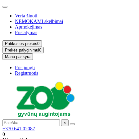
Verta žinoti
NEMOKAMI skelbimai
Apmokėjimas
Pristatymas
Patikusios prekės
0
Prekės palyginimui
0
Mano paskyra
Prisijungti
Registruotis
×
+370 641 02087
0