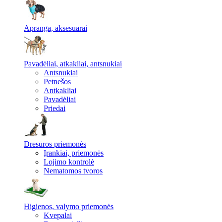
Apranga, aksesuarai
Pavadėliai, atkakliai, antsnukiai
Antsnukiai
Petnešos
Antkakliai
Pavadėliai
Priedai
Dresūros priemonės
Įrankiai, priemonės
Lojimo kontrolė
Nematomos tvoros
Higienos, valymo priemonės
Kvepalai