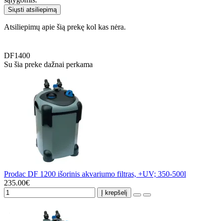
Siųsti atsiliepimą
Atsiliepimų apie šią prekę kol kas nėra.
DF1400
Su šia preke dažnai perkama
Prodac DF 1200 išorinis akvariumo filtras, +UV; 350-500l
235.00€
Į krepšelį