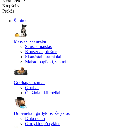
Nėra prekių!
Krepšelis
Prekės
Šunims
Maistas, skanėstai
Sausas maistas
Konservai, dešros
Skanėstai, kramtalai
Maisto papildai, vitaminai
Guoliai, ciužiniai
Guoliai
Čiužiniai, kilimėliai
Dubenėliai, girdyklos, šeryklos
Dubenėliai
Girdyklos, šeryklos