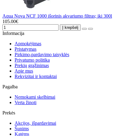
Aqua Nova NCF 1000 išorinis akvariumo filtras; iki 300l
105.00€
Į krepšelį
Informacija
Apmokėjimas
Pristatymas
Pirkimo-pardavimo taisyklės
Privatumo politika
Prekių grąžinimas
Apie mus
Rekvizitai ir kontaktai
Pagalba
Nemokami skelbimai
Verta žinoti
Prekės
Akcijos, išpardavimai
Šunims
Katėms