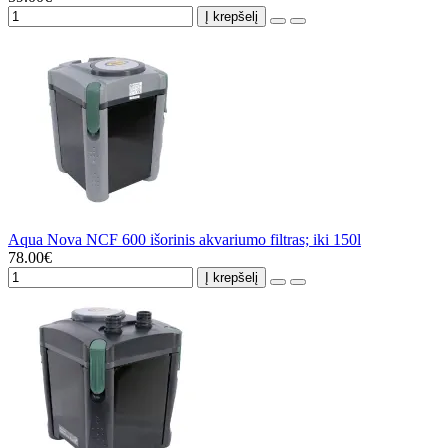
Į krepšelį
Aqua Nova NCF 600 išorinis akvariumo filtras; iki 150l
78.00€
Į krepšelį