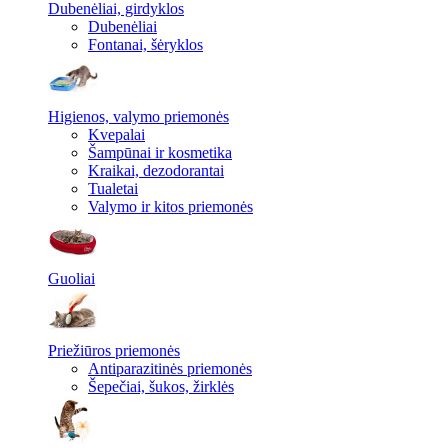
Dubenėliai, girdyklos
Dubenėliai
Fontanai, šėryklos
Higienos, valymo priemonės
Kvepalai
Šampūnai ir kosmetika
Kraikai, dezodorantai
Tualetai
Valymo ir kitos priemonės
Guoliai
Priežiūros priemonės
Antiparazitinės priemonės
Šepečiai, šukos, žirklės