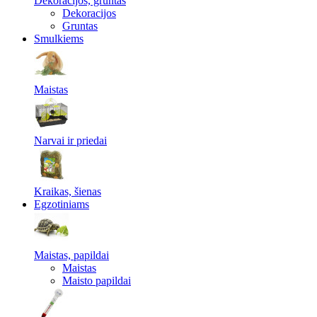
Dekoracijos, gruntas
Dekoracijos
Gruntas
Smulkiems
Maistas
Narvai ir priedai
Kraikas, šienas
Egzotiniams
Maistas, papildai
Maistas
Maisto papildai