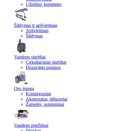
Užpildai, kempinės
Šildymas ir apšvietimas
Apšvietimas
Šildymas
Vandens siurbliai
Cirkuliaciniai siurbliai
Dozavimo pompos
Oro įranga
Kompresoriai
Akmenukai, difuzoriai
Žarnelės, sujungimai
Vandens priežiūrai
Druskos