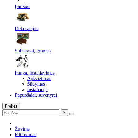
Įrankiai
Dekoracijos
Substratai, gruntas
Įranga, instaliavimas
Apšvietimas
Šildymas
Instaliacija
Papuošalai, suvenyrai
Prekės
×
Žuvims
Filtravimas