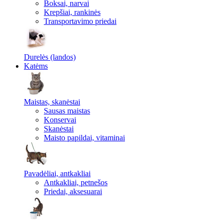
Boksai, narvai
Krepšiai, rankinės
Transportavimo priedai
Durelės (landos)
Katėms
Maistas, skanėstai
Sausas maistas
Konservai
Skanėstai
Maisto papildai, vitaminai
Pavadėliai, antkakliai
Antkakliai, petnešos
Priedai, aksesuarai