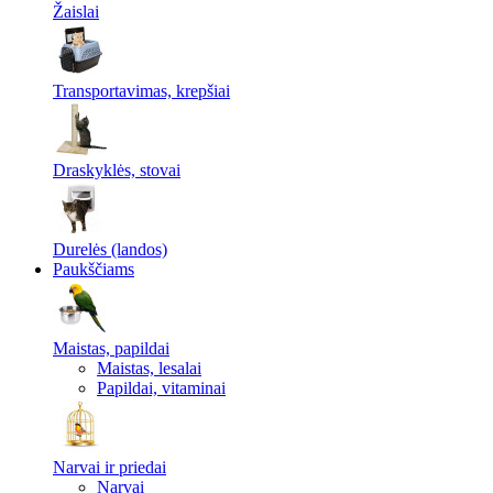
Žaislai
Transportavimas, krepšiai
Draskyklės, stovai
Durelės (landos)
Paukščiams
Maistas, papildai
Maistas, lesalai
Papildai, vitaminai
Narvai ir priedai
Narvai