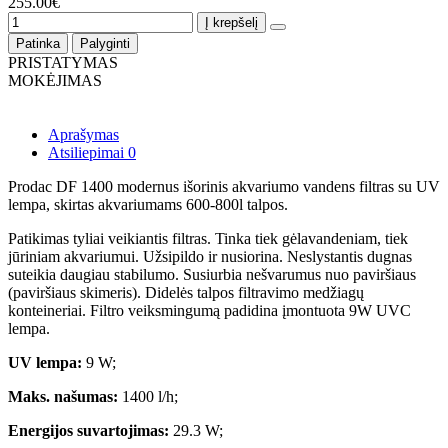
255.00€
Į krepšelį
Patinka
Palyginti
PRISTATYMAS
MOKĖJIMAS
Aprašymas
Atsiliepimai
0
Prodac DF 1400 modernus išorinis akvariumo vandens filtras su UV
lempa, skirtas akvariumams 600-800l talpos.
Patikimas tyliai veikiantis filtras. Tinka tiek gėlavandeniam, tiek
jūriniam akvariumui. Užsipildo ir nusiorina. Neslystantis dugnas
suteikia daugiau stabilumo. Susiurbia nešvarumus nuo paviršiaus
(paviršiaus skimeris). Didelės talpos filtravimo medžiagų
konteineriai. Filtro veiksmingumą padidina įmontuota 9W UVC
lempa.
UV lempa:
9 W;
Maks. našumas:
1400 l/h;
Energijos suvartojimas:
29.3 W;