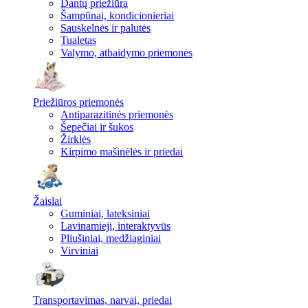
Dantų priežiūra
Šampūnai, kondicionieriai
Sauskelnės ir palutės
Tualetas
Valymo, atbaidymo priemonės
Priežiūros priemonės
Antiparazitinės priemonės
Šepečiai ir šukos
Žirklės
Kirpimo mašinėlės ir priedai
Žaislai
Guminiai, lateksiniai
Lavinamieji, interaktyvūs
Pliušiniai, medžiaginiai
Virviniai
Transportavimas, narvai, priedai