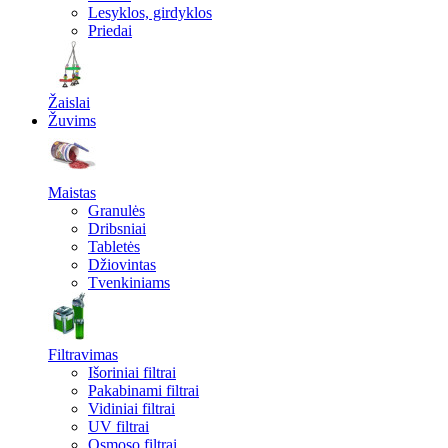
Lesyklos, girdyklos
Priedai
Žaislai
Žuvims
Maistas
Granulės
Dribsniai
Tabletės
Džiovintas
Tvenkiniams
Filtravimas
Išoriniai filtrai
Pakabinami filtrai
Vidiniai filtrai
UV filtrai
Osmoso filtrai