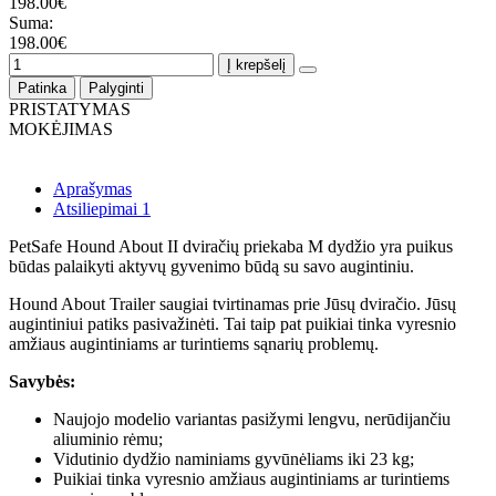
198.00€
Suma:
198.00€
Į krepšelį
Patinka
Palyginti
PRISTATYMAS
MOKĖJIMAS
Aprašymas
Atsiliepimai
1
PetSafe Hound About II dviračių priekaba M dydžio yra puikus
būdas palaikyti aktyvų gyvenimo būdą su savo augintiniu.
Hound About Trailer saugiai tvirtinamas prie Jūsų dviračio. Jūsų
augintiniui patiks pasivažinėti. Tai taip pat puikiai tinka vyresnio
amžiaus augintiniams ar turintiems sąnarių problemų.
Savybės:
Naujojo modelio variantas pasižymi lengvu, nerūdijančiu
aliuminio rėmu;
Vidutinio dydžio naminiams gyvūnėliams iki 23 kg;
Puikiai tinka vyresnio amžiaus augintiniams ar turintiems