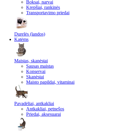
Boksai, narvai
Krepšiai, rankinės
Transportavimo priedai
Durelės (landos)
Katėms
Maistas, skanėstai
Sausas maistas
Konservai
Skanėstai
Maisto papildai, vitaminai
Pavadėliai, antkakliai
Antkakliai, petnešos
Priedai, aksesuarai