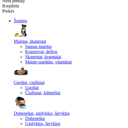
Nėra prekių!
Krepšelis
Prekės
Šunims
Maistas, skanėstai
Sausas maistas
Konservai, dešros
Skanėstai, kramtalai
Maisto papildai, vitaminai
Guoliai, ciužiniai
Guoliai
Čiužiniai, kilimėliai
Dubenėliai, girdyklos, šeryklos
Dubenėliai
Girdyklos, šeryklos