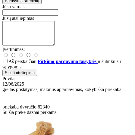
Parašyti atsiliepimą
Jūsų vardas
Jūsų atsiliepimas
Įvertinimas:
Aš perskaičiau
Pirkimo-pardavimo taisyklės
ir sutinku su
sąlygomis.
Siųsti atsiliepimą
Povilas
12/06/2025
greitas pristatymas, malonus aptarnavimas, kokybiška priekaba
priekaba
dvyračio
62340
Su šia preke dažnai perkama