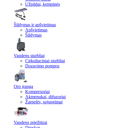
Užpildai, kempinės
Šildymas ir apšvietimas
Apšvietimas
Šildymas
Vandens siurbliai
Cirkuliaciniai siurbliai
Dozavimo pompos
Oro įranga
Kompresoriai
Akmenukai, difuzoriai
Žarnelės, sujungimai
Vandens priežiūrai
Druskos