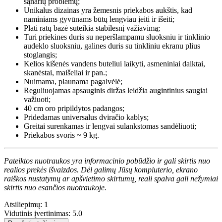
sąnarių problemų;
Unikalus dizainas yra žemesnis priekabos aukštis, kad
naminiams gyvūnams būtų lengviau įeiti ir išeiti;
Plati ratų bazė suteikia stabilesnį važiavimą;
Turi priekines duris su neperšlampamu sluoksniu ir tinklinio
audeklo sluoksniu, galines duris su tinkliniu ekranu plius
stoglangis;
Kelios kišenės vandens buteliui laikyti, asmeniniai daiktai,
skanėstai, maišeliai ir pan.;
Nuimama, plaunama pagalvėlė;
Reguliuojamas apsauginis diržas leidžia augintinius saugiai
važiuoti;
40 cm oro pripildytos padangos;
Pridedamas universalus dviračio kablys;
Greitai surenkamas ir lengvai sulankstomas sandėliuoti;
Priekabos svoris ~ 9 kg.
Pateiktos nuotraukos yra informacinio pobūdžio ir gali skirtis nuo
realios prekės išvaizdos. Dėl galimų Jūsų kompiuterio, ekrano
raiškos nustatymų ar apšvietimo skirtumų, reali spalva gali nežymiai
skirtis nuo esančios nuotraukoje.
Atsiliepimų: 1
Vidutinis įvertinimas: 5.0