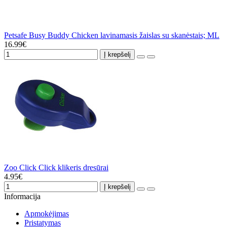
Petsafe Busy Buddy Chicken lavinamasis žaislas su skanėstais; ML
16.99€
Į krepšelį
Zoo Click Click klikeris dresūrai
4.95€
Į krepšelį
Informacija
Apmokėjimas
Pristatymas