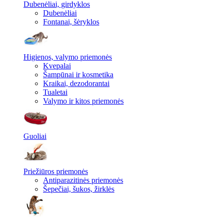
Dubenėliai, girdyklos
Dubenėliai
Fontanai, šėryklos
Higienos, valymo priemonės
Kvepalai
Šampūnai ir kosmetika
Kraikai, dezodorantai
Tualetai
Valymo ir kitos priemonės
Guoliai
Priežiūros priemonės
Antiparazitinės priemonės
Šepečiai, šukos, žirklės