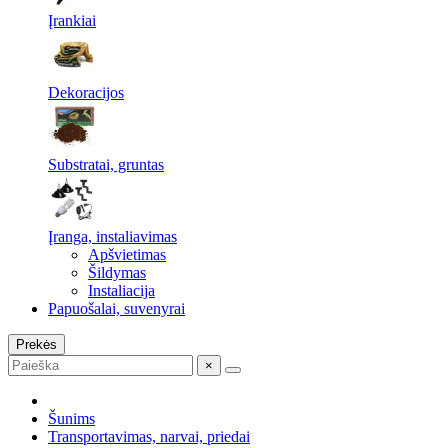
Įrankiai
Dekoracijos
Substratai, gruntas
Įranga, instaliavimas
Apšvietimas
Šildymas
Instaliacija
Papuošalai, suvenyrai
Prekės
×
Šunims
Transportavimas, narvai, priedai