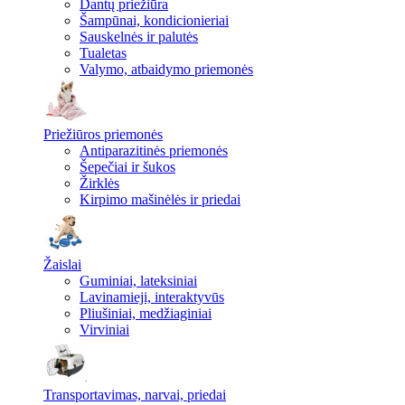
Dantų priežiūra
Šampūnai, kondicionieriai
Sauskelnės ir palutės
Tualetas
Valymo, atbaidymo priemonės
Priežiūros priemonės
Antiparazitinės priemonės
Šepečiai ir šukos
Žirklės
Kirpimo mašinėlės ir priedai
Žaislai
Guminiai, lateksiniai
Lavinamieji, interaktyvūs
Pliušiniai, medžiaginiai
Virviniai
Transportavimas, narvai, priedai