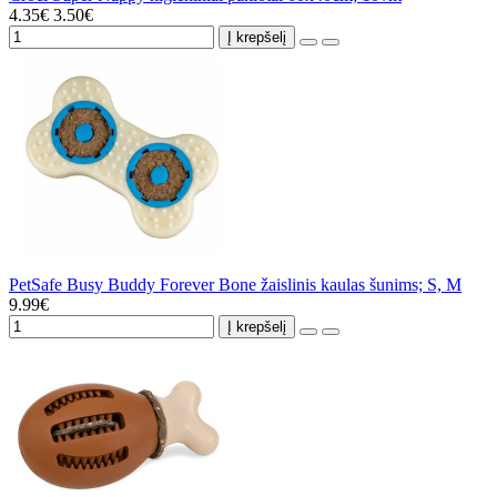
4.35€
3.50€
Į krepšelį
PetSafe Busy Buddy Forever Bone žaislinis kaulas šunims; S, M
9.99€
Į krepšelį