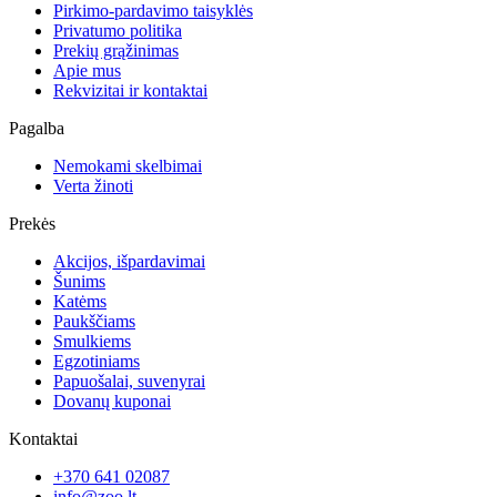
Pirkimo-pardavimo taisyklės
Privatumo politika
Prekių grąžinimas
Apie mus
Rekvizitai ir kontaktai
Pagalba
Nemokami skelbimai
Verta žinoti
Prekės
Akcijos, išpardavimai
Šunims
Katėms
Paukščiams
Smulkiems
Egzotiniams
Papuošalai, suvenyrai
Dovanų kuponai
Kontaktai
+370 641 02087
info@zoo.lt