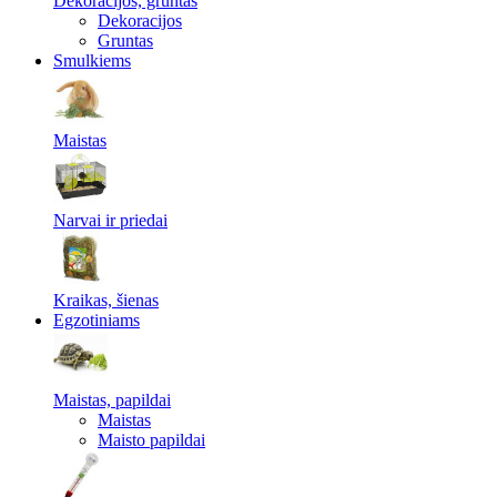
Dekoracijos, gruntas
Dekoracijos
Gruntas
Smulkiems
Maistas
Narvai ir priedai
Kraikas, šienas
Egzotiniams
Maistas, papildai
Maistas
Maisto papildai