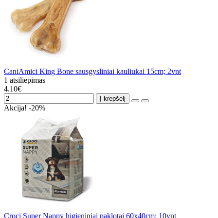
CaniAmici King Bone sausgysliniai kauliukai 15cm; 2vnt
1 atsiliepimas
4.10€
Į krepšelį
Akcija! -20%
Croci Super Nappy higieniniai paklotai 60x40cm; 10vnt