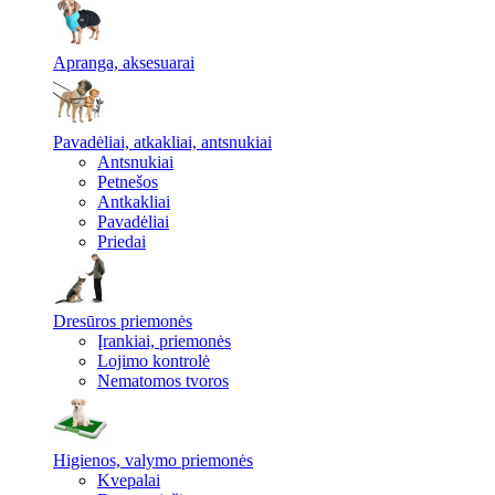
Apranga, aksesuarai
Pavadėliai, atkakliai, antsnukiai
Antsnukiai
Petnešos
Antkakliai
Pavadėliai
Priedai
Dresūros priemonės
Įrankiai, priemonės
Lojimo kontrolė
Nematomos tvoros
Higienos, valymo priemonės
Kvepalai