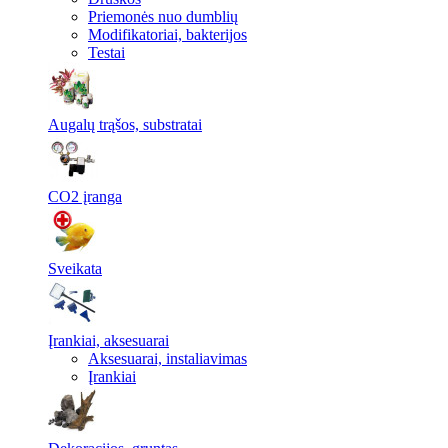
Priemonės nuo dumblių
Modifikatoriai, bakterijos
Testai
Augalų trąšos, substratai
CO2 įranga
Sveikata
Įrankiai, aksesuarai
Aksesuarai, instaliavimas
Įrankiai