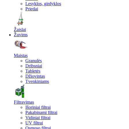
Lesyklos, girdyklos
Priedai
Žaislai
Žuvims
Maistas
Granulės
Dribsniai
Tabletės
Džiovintas
Tvenkiniams
Filtravimas
Išoriniai filtrai
Pakabinami filtrai
Vidiniai filtrai
UV filtrai
Osmoso filtrai