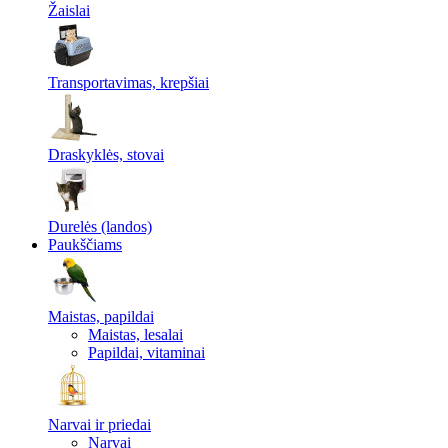
Žaislai
Transportavimas, krepšiai
Draskyklės, stovai
Durelės (landos)
Paukščiams
Maistas, papildai
Maistas, lesalai
Papildai, vitaminai
Narvai ir priedai
Narvai