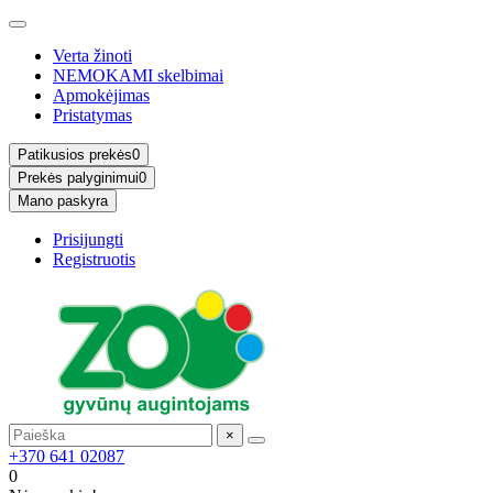
Verta žinoti
NEMOKAMI skelbimai
Apmokėjimas
Pristatymas
Patikusios prekės
0
Prekės palyginimui
0
Mano paskyra
Prisijungti
Registruotis
×
+370 641 02087
0