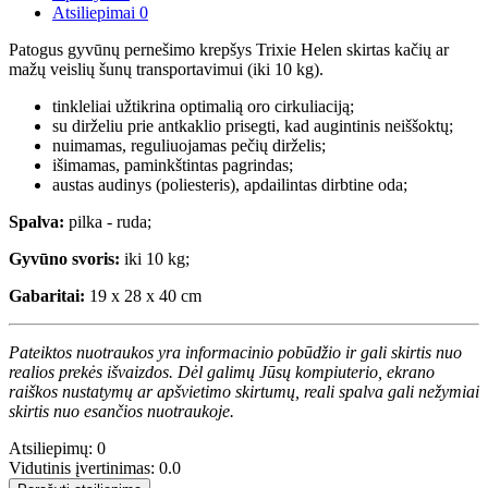
Atsiliepimai
0
Patogus gyvūnų pernešimo krepšys Trixie Helen skirtas kačių ar
mažų veislių šunų transportavimui (iki 10 kg).
tinkleliai užtikrina optimalią oro cirkuliaciją;
su dirželiu prie antkaklio prisegti, kad augintinis neiššoktų;
nuimamas, reguliuojamas pečių dirželis;
išimamas, paminkštintas pagrindas;
austas audinys (poliesteris), apdailintas dirbtine oda;
Spalva:
pilka - ruda;
Gyvūno svoris:
iki 10 kg;
Gabaritai:
19 x 28 x 40 cm
Pateiktos nuotraukos yra informacinio pobūdžio ir gali skirtis nuo
realios prekės išvaizdos. Dėl galimų Jūsų kompiuterio, ekrano
raiškos nustatymų ar apšvietimo skirtumų, reali spalva gali nežymiai
skirtis nuo esančios nuotraukoje.
Atsiliepimų: 0
Vidutinis įvertinimas: 0.0