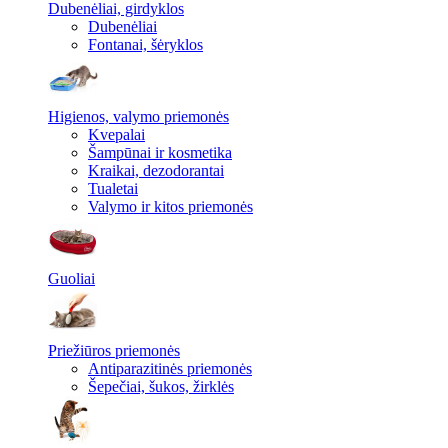
Dubenėliai, girdyklos
Dubenėliai
Fontanai, šėryklos
Higienos, valymo priemonės
Kvepalai
Šampūnai ir kosmetika
Kraikai, dezodorantai
Tualetai
Valymo ir kitos priemonės
Guoliai
Priežiūros priemonės
Antiparazitinės priemonės
Šepečiai, šukos, žirklės