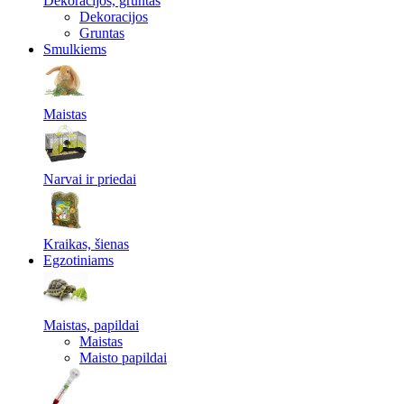
Dekoracijos, gruntas
Dekoracijos
Gruntas
Smulkiems
Maistas
Narvai ir priedai
Kraikas, šienas
Egzotiniams
Maistas, papildai
Maistas
Maisto papildai