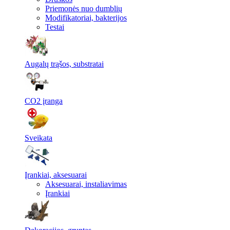
Priemonės nuo dumblių
Modifikatoriai, bakterijos
Testai
Augalų trąšos, substratai
CO2 įranga
Sveikata
Įrankiai, aksesuarai
Aksesuarai, instaliavimas
Įrankiai