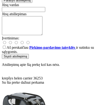
Parašyti atsiliepimą
Jūsų vardas
Jūsų atsiliepimas
Įvertinimas:
Aš perskaičiau
Pirkimo-pardavimo taisyklės
ir sutinku su
sąlygomis.
Siųsti atsiliepimą
Atsiliepimų apie šią prekę kol kas nėra.
krepšys
helen
carrier
36253
Su šia preke dažnai perkama