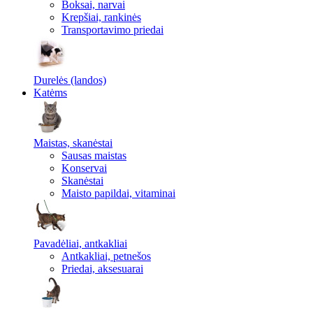
Boksai, narvai
Krepšiai, rankinės
Transportavimo priedai
Durelės (landos)
Katėms
Maistas, skanėstai
Sausas maistas
Konservai
Skanėstai
Maisto papildai, vitaminai
Pavadėliai, antkakliai
Antkakliai, petnešos
Priedai, aksesuarai