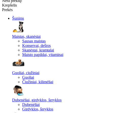
Nėra prekių!
Krepšelis
Prekės
Šunims
Maistas, skanėstai
Sausas maistas
Konservai, dešros
Skanėstai, kramtalai
Maisto papildai, vitaminai
Guoliai, ciužiniai
Guoliai
Čiužiniai, kilimėliai
Dubenėliai, girdyklos, šeryklos
Dubenėliai
Girdyklos, šeryklos