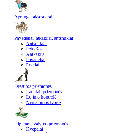
Apranga, aksesuarai
Pavadėliai, atkakliai, antsnukiai
Antsnukiai
Petnešos
Antkakliai
Pavadėliai
Priedai
Dresūros priemonės
Įrankiai, priemonės
Lojimo kontrolė
Nematomos tvoros
Higienos, valymo priemonės
Kvepalai