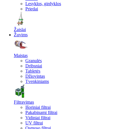
Lesyklos, girdyklos
Priedai
Žaislai
Žuvims
Maistas
Granulės
Dribsniai
Tabletės
Džiovintas
Tvenkiniams
Filtravimas
Išoriniai filtrai
Pakabinami filtrai
Vidiniai filtrai
UV filtrai
Osmoso filtrai