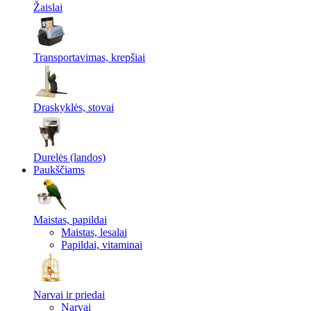
Žaislai
Transportavimas, krepšiai
Draskyklės, stovai
Durelės (landos)
Paukščiams
Maistas, papildai
Maistas, lesalai
Papildai, vitaminai
Narvai ir priedai
Narvai