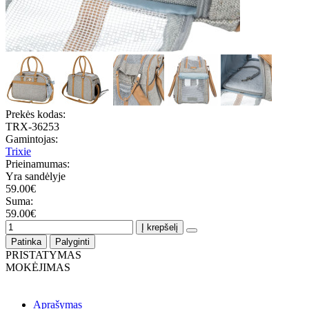
Prekės kodas:
TRX-36253
Gamintojas:
Trixie
Prieinamumas:
Yra sandėlyje
59.00€
Suma:
59.00€
Į krepšelį
Patinka
Palyginti
PRISTATYMAS
MOKĖJIMAS
Aprašymas