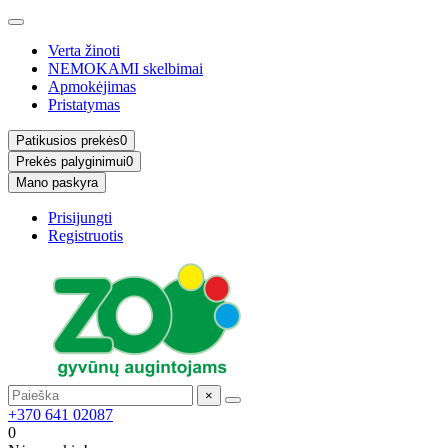
Verta žinoti
NEMOKAMI skelbimai
Apmokėjimas
Pristatymas
Patikusios prekės
0
Prekės palyginimui
0
Mano paskyra
Prisijungti
Registruotis
×
+370 641 02087
0