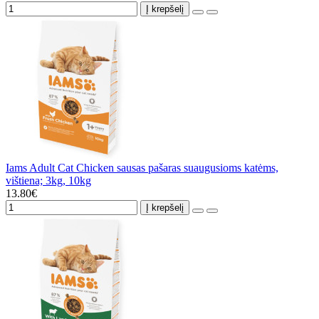
Į krepšelį
Iams Adult Cat Chicken sausas pašaras suaugusioms katėms,
vištiena; 3kg, 10kg
13.80€
Į krepšelį