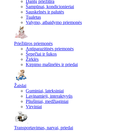
Dantų priežiūra
Šampūnai, kondicionieriai
Sauskelnės ir palutės
Tualetas
Valymo, atbaidymo priemonės
Priežiūros priemonės
Antiparazitinės priemonės
Šepečiai ir šukos
Žirklės
Kirpimo mašinėlės ir priedai
Žaislai
Guminiai, lateksiniai
Lavinamieji, interaktyvūs
Pliušiniai, medžiaginiai
Virviniai
Transportavimas, narvai, priedai