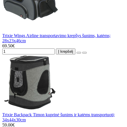
Trixie Wings Airline transportavimo krepšys šunims, katėms;
28x23x46cm
69.50€
Į krepšelį
Trixie Backpack Timon kuprinė šunims ir katėms transportuoti;
34x44x30cm
59.00€