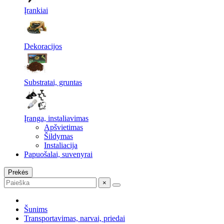
Įrankiai
Dekoracijos
Substratai, gruntas
Įranga, instaliavimas
Apšvietimas
Šildymas
Instaliacija
Papuošalai, suvenyrai
Prekės
×
Šunims
Transportavimas, narvai, priedai