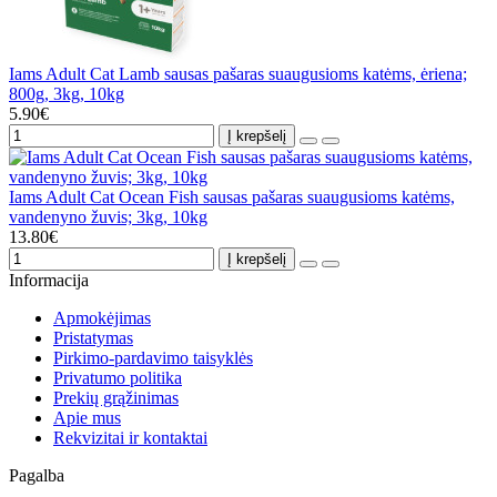
Iams Adult Cat Lamb sausas pašaras suaugusioms katėms, ėriena;
800g, 3kg, 10kg
5.90€
Į krepšelį
Iams Adult Cat Ocean Fish sausas pašaras suaugusioms katėms,
vandenyno žuvis; 3kg, 10kg
13.80€
Į krepšelį
Informacija
Apmokėjimas
Pristatymas
Pirkimo-pardavimo taisyklės
Privatumo politika
Prekių grąžinimas
Apie mus
Rekvizitai ir kontaktai
Pagalba