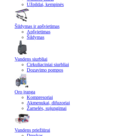
Užpildai, kempinės
Šildymas ir apšvietimas
Apšvietimas
Šildymas
Vandens siurbliai
Cirkuliaciniai siurbliai
Dozavimo pompos
Oro įranga
Kompresoriai
Akmenukai, difuzoriai
Žarnelės, sujungimai
Vandens priežiūrai
Druskos