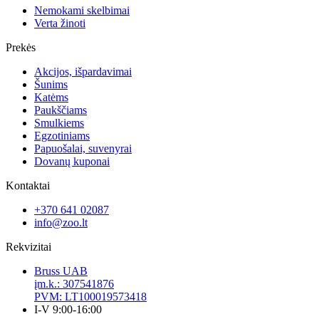
Nemokami skelbimai
Verta žinoti
Prekės
Akcijos, išpardavimai
Šunims
Katėms
Paukščiams
Smulkiems
Egzotiniams
Papuošalai, suvenyrai
Dovanų kuponai
Kontaktai
+370 641 02087
info@zoo.lt
Rekvizitai
Bruss UAB
įm.k.: 307541876
PVM: LT100019573418
I-V 9:00-16:00