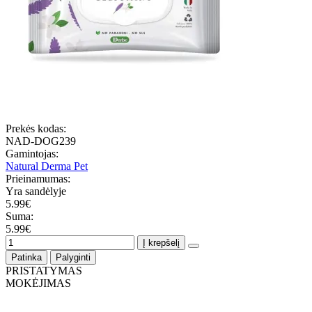
Prekės kodas:
NAD-DOG239
Gamintojas:
Natural Derma Pet
Prieinamumas:
Yra sandėlyje
5.99€
Suma:
5.99€
Į krepšelį
Patinka
Palyginti
PRISTATYMAS
MOKĖJIMAS