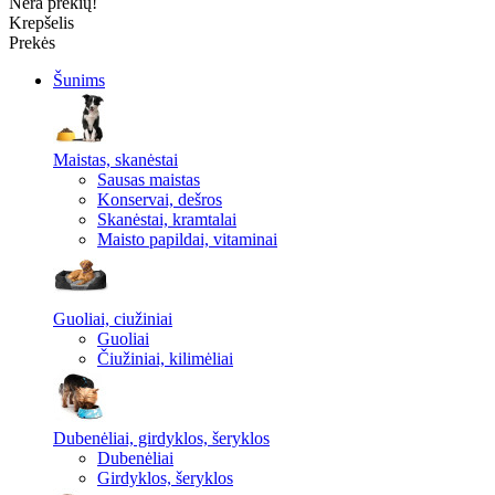
Nėra prekių!
Krepšelis
Prekės
Šunims
Maistas, skanėstai
Sausas maistas
Konservai, dešros
Skanėstai, kramtalai
Maisto papildai, vitaminai
Guoliai, ciužiniai
Guoliai
Čiužiniai, kilimėliai
Dubenėliai, girdyklos, šeryklos
Dubenėliai
Girdyklos, šeryklos