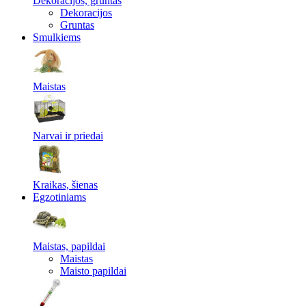
Dekoracijos, gruntas
Dekoracijos
Gruntas
Smulkiems
Maistas
Narvai ir priedai
Kraikas, šienas
Egzotiniams
Maistas, papildai
Maistas
Maisto papildai