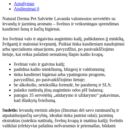
Aprašymas
Atsiliepimai
0
Natural Derma Pet Salviette Lavanda valomosios servetėlės su
levandų ir jazminų aromatu – švelnus ir veiksmingas sprendimas
kasdienei šunų ir kačių higienai.
Jos švelniai valo ir atgaivina augintinio kailį, palikdamos jį minkštą,
žvilgantį ir maloniai kvepiantį. Puikiai tinka kasdieniam naudojimui
arba specialioms situacijoms, pavyzdžiui, po pasivaikščiojimo
lietuje, kai reikia pašalinti nemalonų šlapio kailio kvapą.
švelniai valo ir gaivina kailį;
padidina kailio minkštumą, blizgesį ir valdomumą;
tinka kasdienei higienai arba ypatingoms progoms,
pavyzdžiui, po pasivaikščiojimo lietuje;
be alkoholio, netoksiška formulė, be parabenų ir SLS;
palaiko natūralų jūsų augintinio odos pH balansą;
patogus 35 servetėlių „atidarymo ir uždarymo“ pakavimas,
kad išlaikytų šviežumą.
Sudetis:
levandų eterinis aliejus (žinomas dėl savo raminančių ir
atpalaiduojančių savybių, idealiai tinka jautriai odai); jazminų
ekstraktas (suteikia natūralų, švelnų kvapą ir maitina kailį); švelnūs
valikliai (efektyviai pašalina nešvarumus ir priemaišas, būdami