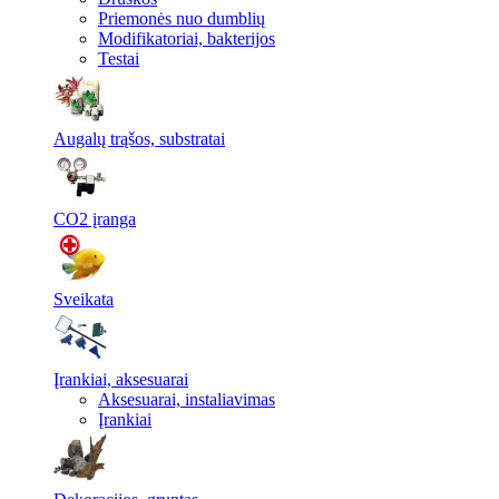
Priemonės nuo dumblių
Modifikatoriai, bakterijos
Testai
Augalų trąšos, substratai
CO2 įranga
Sveikata
Įrankiai, aksesuarai
Aksesuarai, instaliavimas
Įrankiai