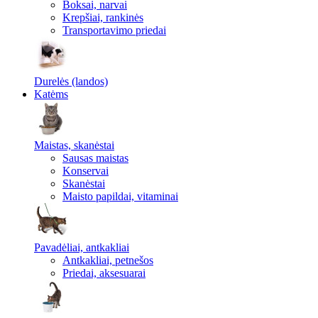
Boksai, narvai
Krepšiai, rankinės
Transportavimo priedai
Durelės (landos)
Katėms
Maistas, skanėstai
Sausas maistas
Konservai
Skanėstai
Maisto papildai, vitaminai
Pavadėliai, antkakliai
Antkakliai, petnešos
Priedai, aksesuarai