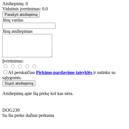
Atsiliepimų: 0
Vidutinis įvertinimas: 0.0
Parašyti atsiliepimą
Jūsų vardas
Jūsų atsiliepimas
Įvertinimas:
Aš perskaičiau
Pirkimo-pardavimo taisyklės
ir sutinku su
sąlygomis.
Siųsti atsiliepimą
Atsiliepimų apie šią prekę kol kas nėra.
DOG239
Su šia preke dažnai perkama