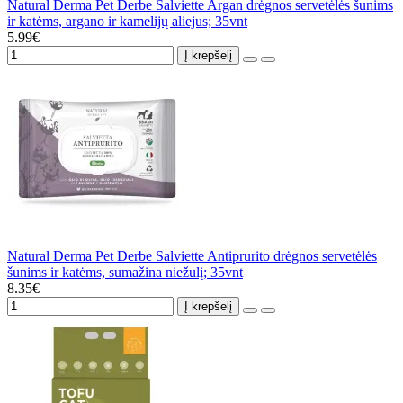
Natural Derma Pet Derbe Salviette Argan drėgnos servetėlės šunims
ir katėms, argano ir kamelijų aliejus; 35vnt
5.99€
Į krepšelį
Natural Derma Pet Derbe Salviette Antiprurito drėgnos servetėlės
šunims ir katėms, sumažina niežulį; 35vnt
8.35€
Į krepšelį