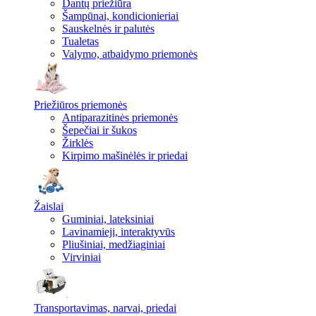
Dantų priežiūra
Šampūnai, kondicionieriai
Sauskelnės ir palutės
Tualetas
Valymo, atbaidymo priemonės
Priežiūros priemonės
Antiparazitinės priemonės
Šepečiai ir šukos
Žirklės
Kirpimo mašinėlės ir priedai
Žaislai
Guminiai, lateksiniai
Lavinamieji, interaktyvūs
Pliušiniai, medžiaginiai
Virviniai
Transportavimas, narvai, priedai