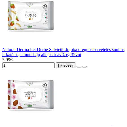
Natural Derma Pet Derbe Salviette Jojoba drėgnos servetėlės šunims
ir katėms, simondsijų aliejus ir avižos; 35vnt
5.99€
Į krepšelį