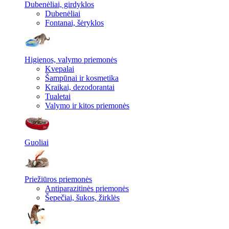
Dubenėliai, girdyklos
Dubenėliai
Fontanai, šėryklos
Higienos, valymo priemonės
Kvepalai
Šampūnai ir kosmetika
Kraikai, dezodorantai
Tualetai
Valymo ir kitos priemonės
Guoliai
Priežiūros priemonės
Antiparazitinės priemonės
Šepečiai, šukos, žirklės