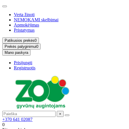
Verta žinoti
NEMOKAMI skelbimai
Apmokėjimas
Pristatymas
Patikusios prekės
0
Prekės palyginimui
0
Mano paskyra
Prisijungti
Registruotis
×
+370 641 02087
0