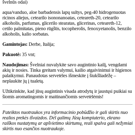
švelnūs odai)
aqua/vanduo, aloe barbadensis lapų sultys, peg-40 hidrogenuotas
ricinos aliejus, cetearilo isononanoatas, ceteareth-20, cetearilo
alkoholis, parfumas, glicerilo stearatas, glicerinas, ceteareth-12,
cetilo palmitatas, pieno rūgštis, tocopherolis, fenoxyetanolis, benzilo
alkoholis, kalio sorbatas.
Gamintojas:
Derbe, Italija;
Pakuotė:
35 vnt;
Naudojimas:
Švelniai nuvalykite savo augintinio kailį, vengdami
akių ir nosies. Tinka greitam valymui, kailio atgaivinimui ir higienos
palaikymui. Panaudotas servetėles išmeskite į šiukšliadėžę –
neplaukite jų į tualetą.
Užtikrinkite, kad jūsų augintinis visada atrodytų ir jaustųsi puikiai su
šiomis aromatingomis ir maitinančiomis servetėlėmis!
Pateiktos nuotraukos yra informacinio pobūdžio ir gali skirtis nuo
realios prekės išvaizdos. Dėl galimų Jūsų kompiuterio, ekrano
raiškos nustatymų ar apšvietimo skirtumų, reali spalva gali nežymiai
skirtis nuo esančios nuotraukoje.