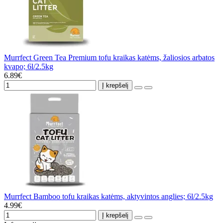
Murrfect Green Tea Premium tofu kraikas katėms, žaliosios arbatos
kvapo; 6l/2.5kg
6.89€
Į krepšelį
Murrfect Bamboo tofu kraikas katėms, aktyvintos anglies; 6l/2.5kg
4.99€
Į krepšelį