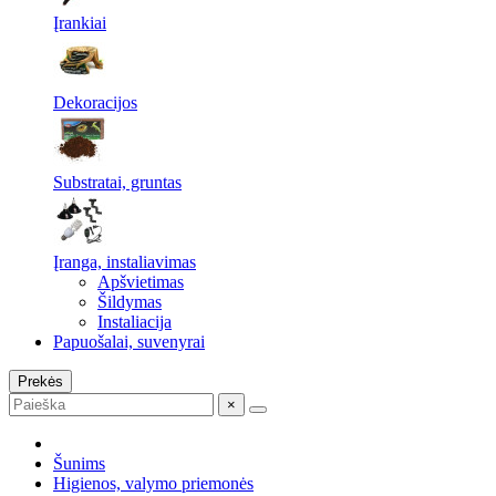
Įrankiai
Dekoracijos
Substratai, gruntas
Įranga, instaliavimas
Apšvietimas
Šildymas
Instaliacija
Papuošalai, suvenyrai
Prekės
×
Šunims
Higienos, valymo priemonės