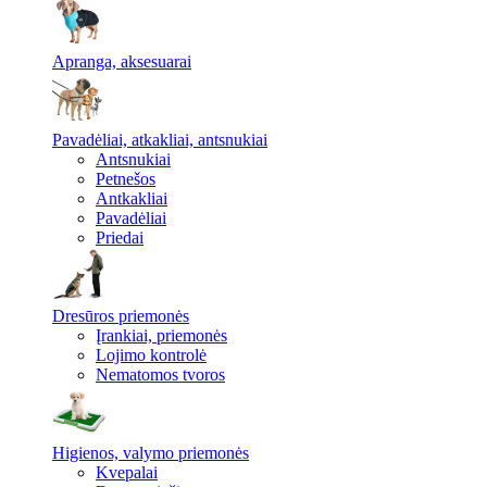
Apranga, aksesuarai
Pavadėliai, atkakliai, antsnukiai
Antsnukiai
Petnešos
Antkakliai
Pavadėliai
Priedai
Dresūros priemonės
Įrankiai, priemonės
Lojimo kontrolė
Nematomos tvoros
Higienos, valymo priemonės
Kvepalai