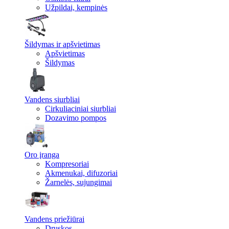
Užpildai, kempinės
Šildymas ir apšvietimas
Apšvietimas
Šildymas
Vandens siurbliai
Cirkuliaciniai siurbliai
Dozavimo pompos
Oro įranga
Kompresoriai
Akmenukai, difuzoriai
Žarnelės, sujungimai
Vandens priežiūrai
Druskos