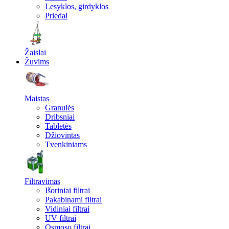
Lesyklos, girdyklos
Priedai
Žaislai
Žuvims
Maistas
Granulės
Dribsniai
Tabletės
Džiovintas
Tvenkiniams
Filtravimas
Išoriniai filtrai
Pakabinami filtrai
Vidiniai filtrai
UV filtrai
Osmoso filtrai