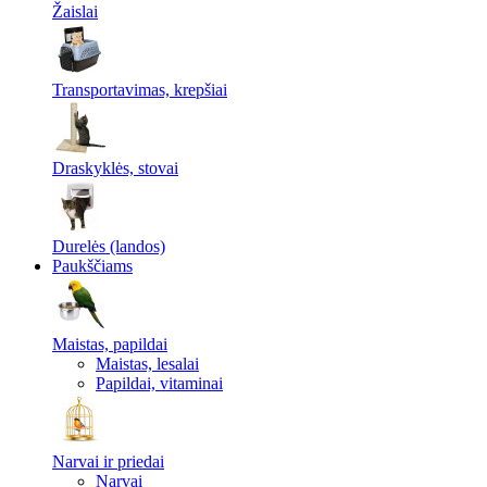
Žaislai
Transportavimas, krepšiai
Draskyklės, stovai
Durelės (landos)
Paukščiams
Maistas, papildai
Maistas, lesalai
Papildai, vitaminai
Narvai ir priedai
Narvai