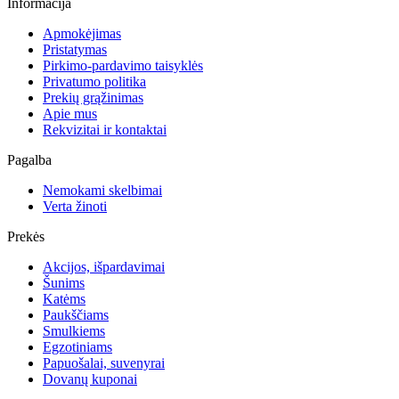
Informacija
Apmokėjimas
Pristatymas
Pirkimo-pardavimo taisyklės
Privatumo politika
Prekių grąžinimas
Apie mus
Rekvizitai ir kontaktai
Pagalba
Nemokami skelbimai
Verta žinoti
Prekės
Akcijos, išpardavimai
Šunims
Katėms
Paukščiams
Smulkiems
Egzotiniams
Papuošalai, suvenyrai
Dovanų kuponai