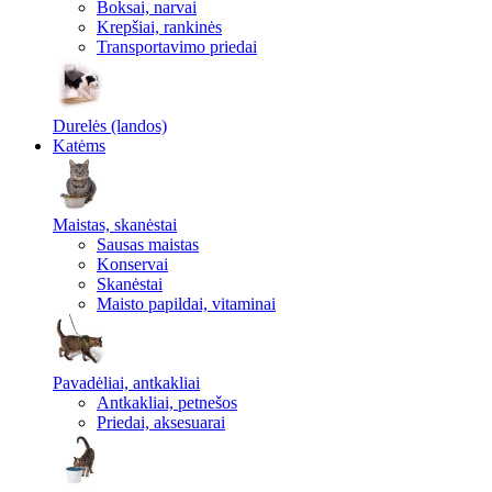
Boksai, narvai
Krepšiai, rankinės
Transportavimo priedai
Durelės (landos)
Katėms
Maistas, skanėstai
Sausas maistas
Konservai
Skanėstai
Maisto papildai, vitaminai
Pavadėliai, antkakliai
Antkakliai, petnešos
Priedai, aksesuarai