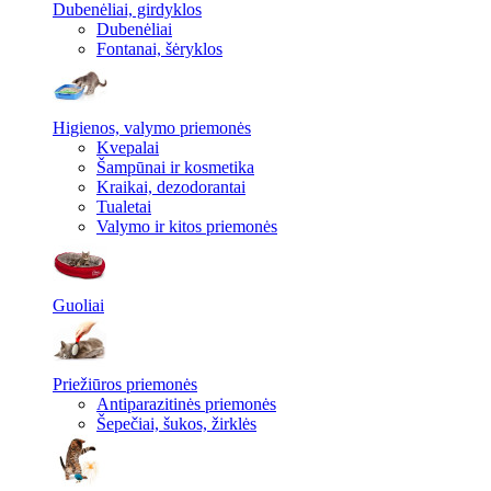
Dubenėliai, girdyklos
Dubenėliai
Fontanai, šėryklos
Higienos, valymo priemonės
Kvepalai
Šampūnai ir kosmetika
Kraikai, dezodorantai
Tualetai
Valymo ir kitos priemonės
Guoliai
Priežiūros priemonės
Antiparazitinės priemonės
Šepečiai, šukos, žirklės