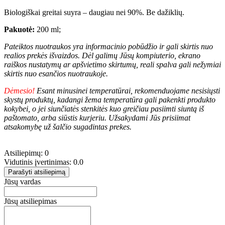
Biologiškai greitai suyra – daugiau nei 90%. Be dažiklių.
Pakuotė:
200 ml;
Pateiktos nuotraukos yra informacinio pobūdžio ir gali skirtis nuo
realios prekės išvaizdos. Dėl galimų Jūsų kompiuterio, ekrano
raiškos nustatymų ar apšvietimo skirtumų, reali spalva gali nežymiai
skirtis nuo esančios nuotraukoje.
Dėmesio!
Esant minusinei temperatūrai, rekomenduojame nesisiųsti
skystų produktų, kadangi žema temperatūra gali pakenkti produkto
kokybei, o jei siunčiatės stenkitės kuo greičiau pasiimti siuntą iš
paštomato, arba siūstis kurjeriu. Užsakydami Jūs prisiimat
atsakomybę už šalčio sugadintas prekes.
Atsiliepimų: 0
Vidutinis įvertinimas: 0.0
Parašyti atsiliepimą
Jūsų vardas
Jūsų atsiliepimas