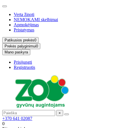
Verta žinoti
NEMOKAMI skelbimai
Apmokėjimas
Pristatymas
Patikusios prekės
0
Prekės palyginimui
0
Mano paskyra
Prisijungti
Registruotis
×
+370 641 02087
0