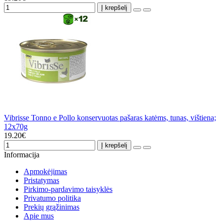
Į krepšelį
Vibrisse Tonno e Pollo konservuotas pašaras katėms, tunas, vištiena;
12x70g
19.20€
Į krepšelį
Informacija
Apmokėjimas
Pristatymas
Pirkimo-pardavimo taisyklės
Privatumo politika
Prekių grąžinimas
Apie mus