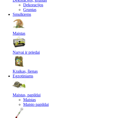
Dekoracijos, gruntas
Dekoracijos
Gruntas
Smulkiems
Maistas
Narvai ir priedai
Kraikas, šienas
Egzotiniams
Maistas, papildai
Maistas
Maisto papildai