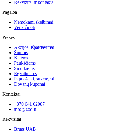
Rekvizitai ir kontaktai
Pagalba
Nemokami skelbimai
Verta žinoti
Prekės
Akcijos, išpardavimai
Šunims
Katėms
Paukščiams
Smulkiems
Egzotiniams
Papuošalai, suvenyrai
Dovanų kuponai
Kontaktai
+370 641 02087
info@zoo.lt
Rekvizitai
Bruss UAB