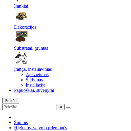
Įrankiai
Dekoracijos
Substratai, gruntas
Įranga, instaliavimas
Apšvietimas
Šildymas
Instaliacija
Papuošalai, suvenyrai
Prekės
×
Šunims
Higienos, valymo priemonės