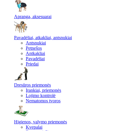
Apranga, aksesuarai
Pavadėliai, atkakliai, antsnukiai
Antsnukiai
Petnešos
Antkakliai
Pavadėliai
Priedai
Dresūros priemonės
Įrankiai, priemonės
Lojimo kontrolė
Nematomos tvoros
Higienos, valymo priemonės
Kvepalai