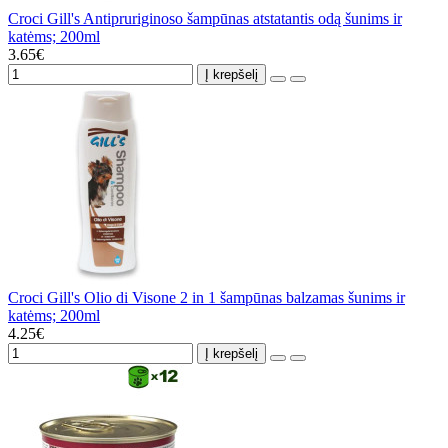
Croci Gill's Antipruriginoso šampūnas atstatantis odą šunims ir
katėms; 200ml
3.65€
Į krepšelį
Croci Gill's Olio di Visone 2 in 1 šampūnas balzamas šunims ir
katėms; 200ml
4.25€
Į krepšelį