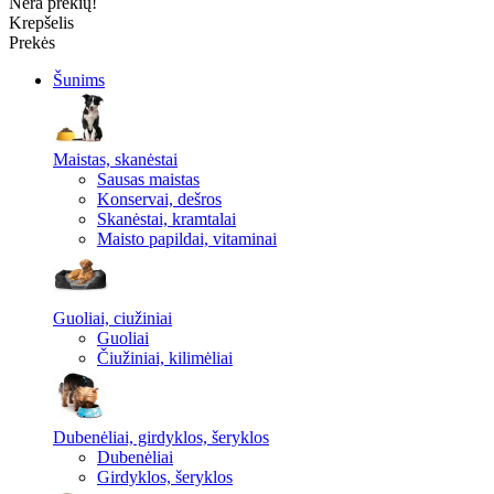
Nėra prekių!
Krepšelis
Prekės
Šunims
Maistas, skanėstai
Sausas maistas
Konservai, dešros
Skanėstai, kramtalai
Maisto papildai, vitaminai
Guoliai, ciužiniai
Guoliai
Čiužiniai, kilimėliai
Dubenėliai, girdyklos, šeryklos
Dubenėliai
Girdyklos, šeryklos