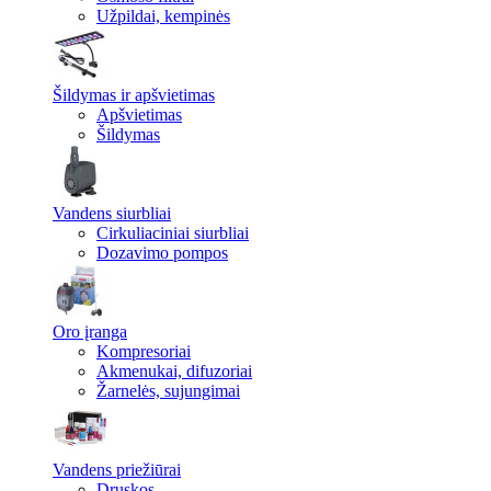
Užpildai, kempinės
Šildymas ir apšvietimas
Apšvietimas
Šildymas
Vandens siurbliai
Cirkuliaciniai siurbliai
Dozavimo pompos
Oro įranga
Kompresoriai
Akmenukai, difuzoriai
Žarnelės, sujungimai
Vandens priežiūrai
Druskos