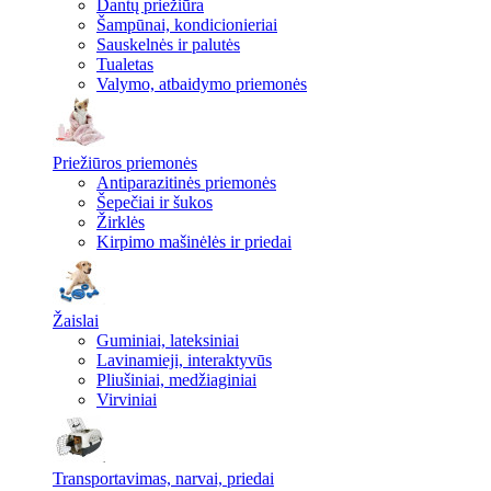
Dantų priežiūra
Šampūnai, kondicionieriai
Sauskelnės ir palutės
Tualetas
Valymo, atbaidymo priemonės
Priežiūros priemonės
Antiparazitinės priemonės
Šepečiai ir šukos
Žirklės
Kirpimo mašinėlės ir priedai
Žaislai
Guminiai, lateksiniai
Lavinamieji, interaktyvūs
Pliušiniai, medžiaginiai
Virviniai
Transportavimas, narvai, priedai