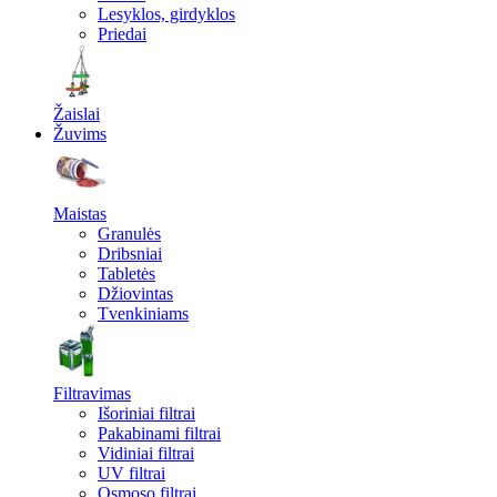
Lesyklos, girdyklos
Priedai
Žaislai
Žuvims
Maistas
Granulės
Dribsniai
Tabletės
Džiovintas
Tvenkiniams
Filtravimas
Išoriniai filtrai
Pakabinami filtrai
Vidiniai filtrai
UV filtrai
Osmoso filtrai