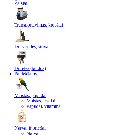
Žaislai
Transportavimas, krepšiai
Draskyklės, stovai
Durelės (landos)
Paukščiams
Maistas, papildai
Maistas, lesalai
Papildai, vitaminai
Narvai ir priedai
Narvai