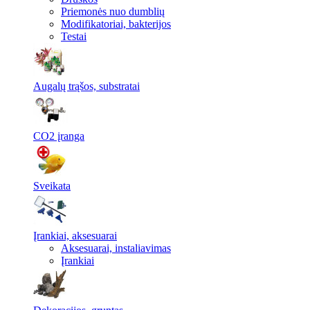
Priemonės nuo dumblių
Modifikatoriai, bakterijos
Testai
Augalų trąšos, substratai
CO2 įranga
Sveikata
Įrankiai, aksesuarai
Aksesuarai, instaliavimas
Įrankiai