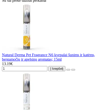
Su šia preke dažnai perkama
Natural Derma Pet Fragrance N6 kvepalai šunims ir katėms,
bergamočių ir apelsinų aromatas; 15ml
13.19€
Į krepšelį