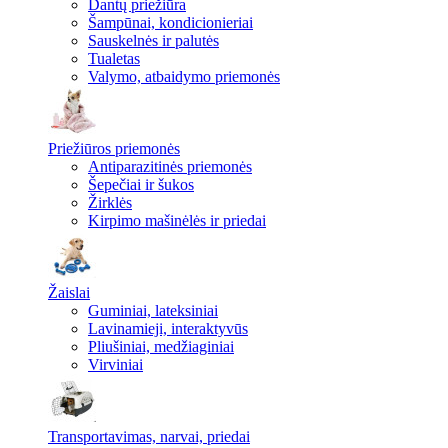
Dantų priežiūra
Šampūnai, kondicionieriai
Sauskelnės ir palutės
Tualetas
Valymo, atbaidymo priemonės
Priežiūros priemonės
Antiparazitinės priemonės
Šepečiai ir šukos
Žirklės
Kirpimo mašinėlės ir priedai
Žaislai
Guminiai, lateksiniai
Lavinamieji, interaktyvūs
Pliušiniai, medžiaginiai
Virviniai
Transportavimas, narvai, priedai