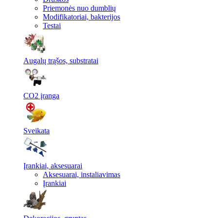
Priemonės nuo dumblių
Modifikatoriai, bakterijos
Testai
Augalų trąšos, substratai
CO2 įranga
Sveikata
Įrankiai, aksesuarai
Aksesuarai, instaliavimas
Įrankiai