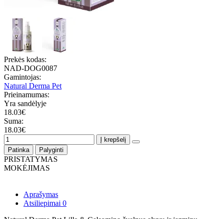
Prekės kodas:
NAD-DOG0087
Gamintojas:
Natural Derma Pet
Prieinamumas:
Yra sandėlyje
18.03€
Suma:
18.03€
Į krepšelį
Patinka
Palyginti
PRISTATYMAS
MOKĖJIMAS
Aprašymas
Atsiliepimai
0