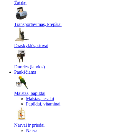
Žaislai
Transportavimas, krepšiai
Draskyklės, stovai
Durelės (landos)
Paukščiams
Maistas, papildai
Maistas, lesalai
Papildai, vitaminai
Narvai ir priedai
Narvai