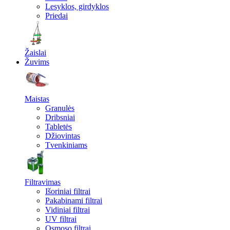
Lesyklos, girdyklos
Priedai
Žaislai
Žuvims
Maistas
Granulės
Dribsniai
Tabletės
Džiovintas
Tvenkiniams
Filtravimas
Išoriniai filtrai
Pakabinami filtrai
Vidiniai filtrai
UV filtrai
Osmoso filtrai