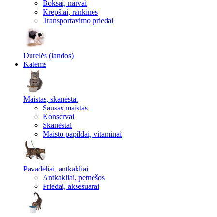
Boksai, narvai
Krepšiai, rankinės
Transportavimo priedai
Durelės (landos)
Katėms
Maistas, skanėstai
Sausas maistas
Konservai
Skanėstai
Maisto papildai, vitaminai
Pavadėliai, antkakliai
Antkakliai, petnešos
Priedai, aksesuarai