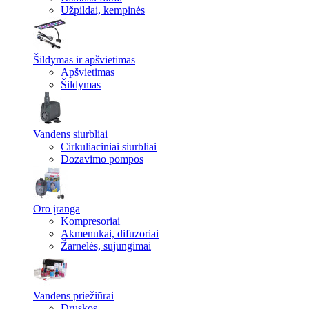
Užpildai, kempinės
Šildymas ir apšvietimas
Apšvietimas
Šildymas
Vandens siurbliai
Cirkuliaciniai siurbliai
Dozavimo pompos
Oro įranga
Kompresoriai
Akmenukai, difuzoriai
Žarnelės, sujungimai
Vandens priežiūrai
Druskos