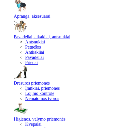
Apranga, aksesuarai
Pavadėliai, atkakliai, antsnukiai
Antsnukiai
Petnešos
Antkakliai
Pavadėliai
Priedai
Dresūros priemonės
Įrankiai, priemonės
Lojimo kontrolė
Nematomos tvoros
Higienos, valymo priemonės
Kvepalai