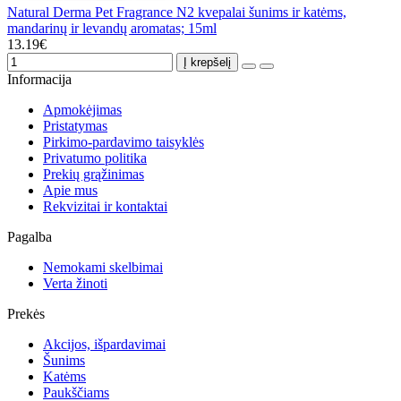
Natural Derma Pet Fragrance N2 kvepalai šunims ir katėms,
mandarinų ir levandų aromatas; 15ml
13.19€
Į krepšelį
Informacija
Apmokėjimas
Pristatymas
Pirkimo-pardavimo taisyklės
Privatumo politika
Prekių grąžinimas
Apie mus
Rekvizitai ir kontaktai
Pagalba
Nemokami skelbimai
Verta žinoti
Prekės
Akcijos, išpardavimai
Šunims
Katėms
Paukščiams