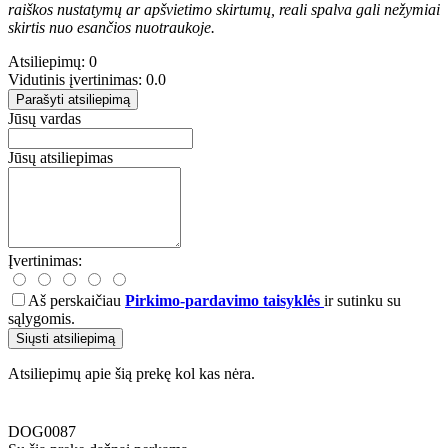
raiškos nustatymų ar apšvietimo skirtumų, reali spalva gali nežymiai
skirtis nuo esančios nuotraukoje.
Atsiliepimų: 0
Vidutinis įvertinimas: 0.0
Parašyti atsiliepimą
Jūsų vardas
Jūsų atsiliepimas
Įvertinimas:
Aš perskaičiau
Pirkimo-pardavimo taisyklės
ir sutinku su
sąlygomis.
Siųsti atsiliepimą
Atsiliepimų apie šią prekę kol kas nėra.
DOG0087