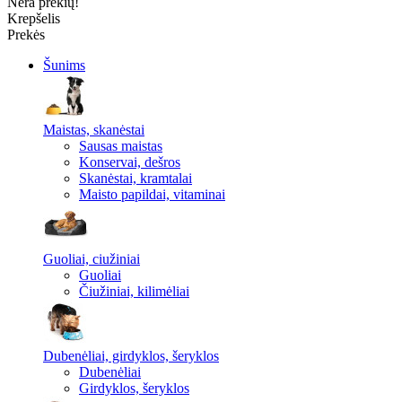
Nėra prekių!
Krepšelis
Prekės
Šunims
Maistas, skanėstai
Sausas maistas
Konservai, dešros
Skanėstai, kramtalai
Maisto papildai, vitaminai
Guoliai, ciužiniai
Guoliai
Čiužiniai, kilimėliai
Dubenėliai, girdyklos, šeryklos
Dubenėliai
Girdyklos, šeryklos