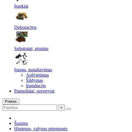
Įrankiai
Dekoracijos
Substratai, gruntas
Įranga, instaliavimas
Apšvietimas
Šildymas
Instaliacija
Papuošalai, suvenyrai
Prekės
×
Šunims
Higienos, valymo priemonės