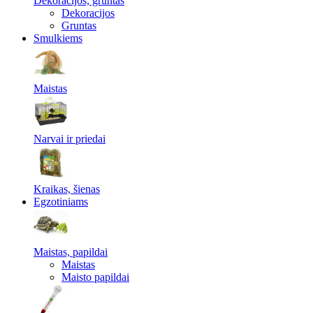
Dekoracijos, gruntas
Dekoracijos
Gruntas
Smulkiems
Maistas
Narvai ir priedai
Kraikas, šienas
Egzotiniams
Maistas, papildai
Maistas
Maisto papildai