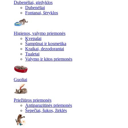
Dubenėliai, girdyklos
Dubenėliai
Fontanai, šėryklos
Higienos, valymo priemonės
Kvepalai
Šampūnai ir kosmetika
Kraikai, dezodorantai
Tualetai
Valymo ir kitos priemonės
Guoliai
Priežiūros priemonės
Antiparazitinės priemonės
Šepečiai, šukos, žirklės