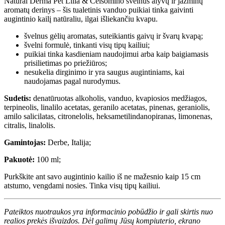
Natural Derma Pet Lilla & Celsomino švelnus alyvų ir jazminų
aromatų derinys – šis tualetinis vanduo puikiai tinka gaivinti
augintinio kailį natūraliu, ilgai išliekančiu kvapu.
švelnus gėlių aromatas, suteikiantis gaivų ir švarų kvapą;
švelni formulė, tinkanti visų tipų kailiui;
puikiai tinka kasdieniam naudojimui arba kaip baigiamasis
prisilietimas po priežiūros;
nesukelia dirginimo ir yra saugus augintiniams, kai
naudojamas pagal nurodymus.
Sudetis:
denatūruotas alkoholis, vanduo, kvapiosios medžiagos,
terpineolis, linalilo acetatas, geranilo acetatas, pinenas, geraniolis,
amilo salicilatas, citronelolis, heksametilindanopiranas, limonenas,
citralis, linalolis.
Gamintojas:
Derbe, Italija;
Pakuotė:
100 ml;
Purkškite ant savo augintinio kailio iš ne mažesnio kaip 15 cm
atstumo, vengdami nosies. Tinka visų tipų kailiui.
Pateiktos nuotraukos yra informacinio pobūdžio ir gali skirtis nuo
realios prekės išvaizdos. Dėl galimų Jūsų kompiuterio, ekrano