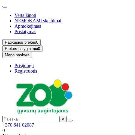
Verta žinoti
NEMOKAMI skelbimai
Apmokėjimas
Pristatymas
Patikusios prekės
0
Prekės palyginimui
0
Mano paskyra
Prisijungti
Registruotis
×
+370 641 02087
0