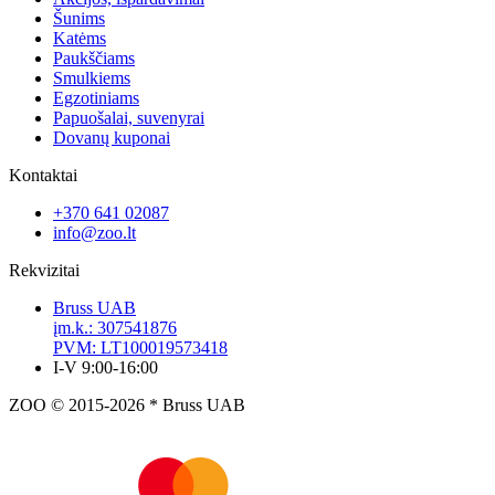
Šunims
Katėms
Paukščiams
Smulkiems
Egzotiniams
Papuošalai, suvenyrai
Dovanų kuponai
Kontaktai
+370 641 02087
info@zoo.lt
Rekvizitai
Bruss UAB
įm.k.: 307541876
PVM: LT100019573418
I-V 9:00-16:00
ZOO © 2015-2026 * Bruss UAB