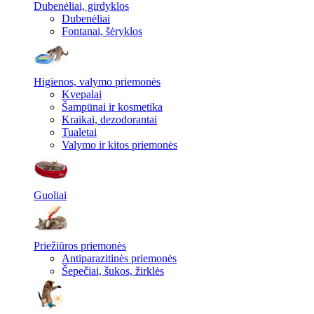
Dubenėliai, girdyklos
Dubenėliai
Fontanai, šėryklos
Higienos, valymo priemonės
Kvepalai
Šampūnai ir kosmetika
Kraikai, dezodorantai
Tualetai
Valymo ir kitos priemonės
Guoliai
Priežiūros priemonės
Antiparazitinės priemonės
Šepečiai, šukos, žirklės