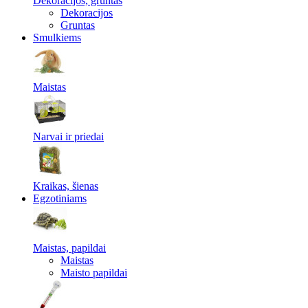
Dekoracijos, gruntas
Dekoracijos
Gruntas
Smulkiems
Maistas
Narvai ir priedai
Kraikas, šienas
Egzotiniams
Maistas, papildai
Maistas
Maisto papildai