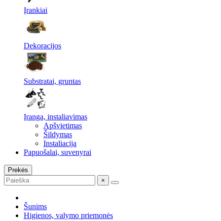
Įrankiai
Dekoracijos
Substratai, gruntas
Įranga, instaliavimas
Apšvietimas
Šildymas
Instaliacija
Papuošalai, suvenyrai
Prekės
×
Šunims
Higienos, valymo priemonės