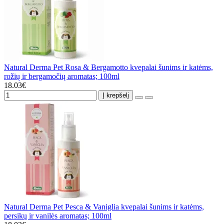
Natural Derma Pet Rosa & Bergamotto kvepalai šunims ir katėms,
rožių ir bergamočių aromatas; 100ml
18.03€
Į krepšelį
Natural Derma Pet Pesca & Vaniglia kvepalai šunims ir katėms,
persikų ir vanilės aromatas; 100ml