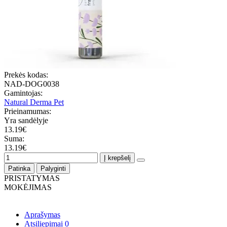
Prekės kodas:
NAD-DOG0038
Gamintojas:
Natural Derma Pet
Prieinamumas:
Yra sandėlyje
13.19€
Suma:
13.19€
Į krepšelį
Patinka
Palyginti
PRISTATYMAS
MOKĖJIMAS
Aprašymas
Atsiliepimai
0