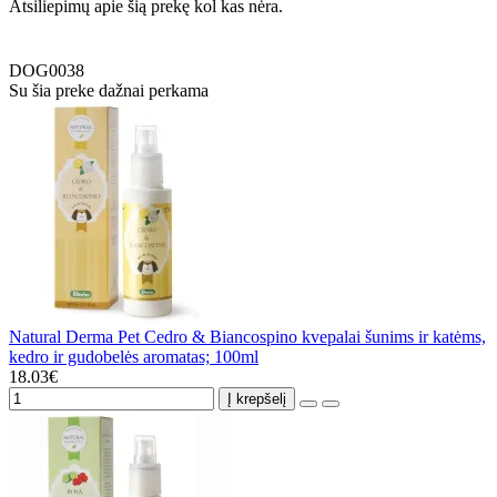
Atsiliepimų apie šią prekę kol kas nėra.
DOG0038
Su šia preke dažnai perkama
Natural Derma Pet Cedro & Biancospino kvepalai šunims ir katėms,
kedro ir gudobelės aromatas; 100ml
18.03€
Į krepšelį