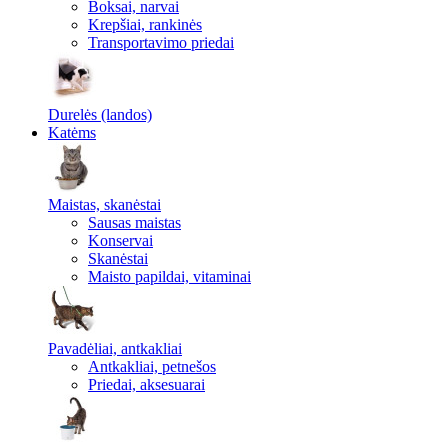
Boksai, narvai
Krepšiai, rankinės
Transportavimo priedai
Durelės (landos)
Katėms
Maistas, skanėstai
Sausas maistas
Konservai
Skanėstai
Maisto papildai, vitaminai
Pavadėliai, antkakliai
Antkakliai, petnešos
Priedai, aksesuarai