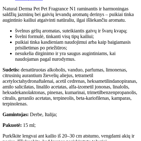
Natural Derma Pet Pet Fragrance N1 raminantis ir harmoningas
saldžių jazminų bei gaivių levandų aromatų derinys – puikiai tinka
augintinio kailiui atgaivinti natūraliu, ilgai išliekančiu aromatu.
švelnus gėlių aromatas, suteikiantis gaivų ir švarų kvapą;
švelni formulė, tinkanti visų tipų kailiui;
puikiai tinka kasdieniam naudojimui arba kaip baigiamasis
prisilietimas po priežiūros;
nesukelia dirginimo ir yra saugus augintiniams, kai
naudojamas pagal nurodymus.
Sudetis:
denatūruotas alkoholis, vanduo, parfumas, limonenas,
citrusinių aurantium žievelių aliejus, tetrametil
acetyloctahydronaftalenai, acetil cedrenas, heksametilindanopiranas,
amilo salicilatas, linalilo acetatas, alfa-izometil jononas, linalolis,
heksadekanolaktonas, pinenas, kumarinai, trimetilbenzenpropanolis,
citralis, geranilo acetatas, terpineolis, beta-kariofilenas, kamparas,
terpinolenas.
Gamintojas:
Derbe, Italija;
Pakuotė:
15 ml;
Purkškite lengvai ant kailio iš 20–30 cm atstumo, vengdami akių ir