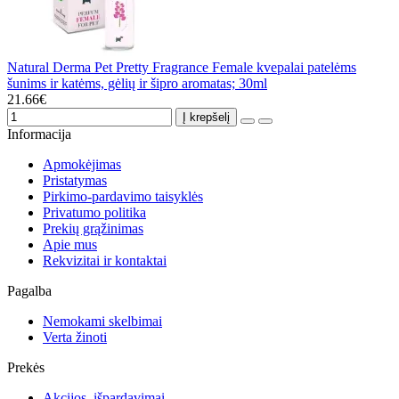
Natural Derma Pet Pretty Fragrance Female kvepalai patelėms
šunims ir katėms, gėlių ir šipro aromatas; 30ml
21.66€
Į krepšelį
Informacija
Apmokėjimas
Pristatymas
Pirkimo-pardavimo taisyklės
Privatumo politika
Prekių grąžinimas
Apie mus
Rekvizitai ir kontaktai
Pagalba
Nemokami skelbimai
Verta žinoti
Prekės
Akcijos, išpardavimai