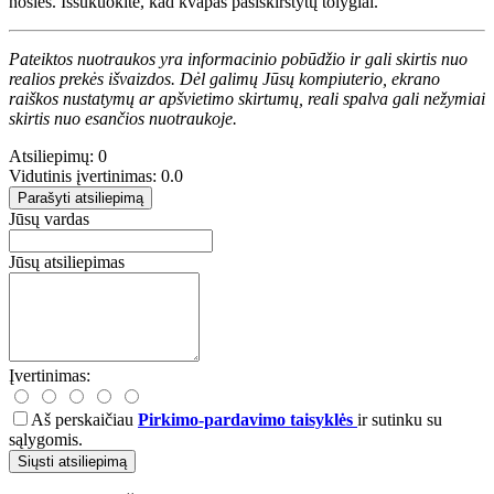
nosies. Iššukuokite, kad kvapas pasiskirstytų tolygiai.
Pateiktos nuotraukos yra informacinio pobūdžio ir gali skirtis nuo
realios prekės išvaizdos. Dėl galimų Jūsų kompiuterio, ekrano
raiškos nustatymų ar apšvietimo skirtumų, reali spalva gali nežymiai
skirtis nuo esančios nuotraukoje.
Atsiliepimų: 0
Vidutinis įvertinimas: 0.0
Parašyti atsiliepimą
Jūsų vardas
Jūsų atsiliepimas
Įvertinimas:
Aš perskaičiau
Pirkimo-pardavimo taisyklės
ir sutinku su
sąlygomis.
Siųsti atsiliepimą