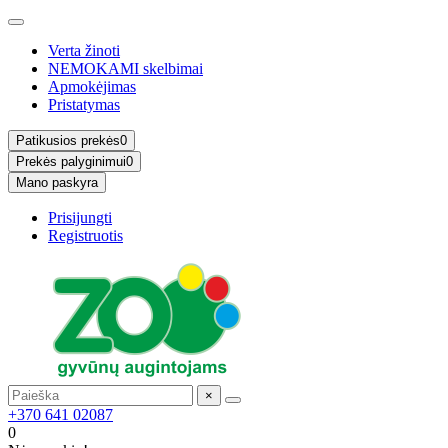
Verta žinoti
NEMOKAMI skelbimai
Apmokėjimas
Pristatymas
Patikusios prekės
0
Prekės palyginimui
0
Mano paskyra
Prisijungti
Registruotis
×
+370 641 02087
0