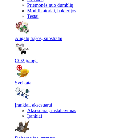
Priemonės nuo dumblių
Modifikatoriai, bakterijos
Testai
Augalų trąšos, substratai
CO2 įranga
Sveikata
Įrankiai, aksesuarai
Aksesuarai, instaliavimas
Įrankiai