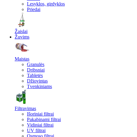
Lesyklos, girdyklos
Priedai
Žaislai
Žuvims
Maistas
Granulės
Dribsniai
Tabletės
Džiovintas
Tvenkiniams
Filtravimas
Išoriniai filtrai
Pakabinami filtrai
Vidiniai filtrai
UV filtrai
Osmoso filtrai