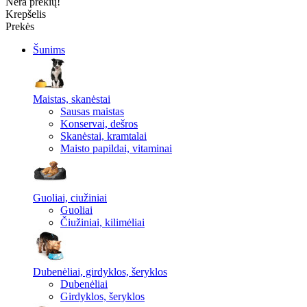
Nėra prekių!
Krepšelis
Prekės
Šunims
Maistas, skanėstai
Sausas maistas
Konservai, dešros
Skanėstai, kramtalai
Maisto papildai, vitaminai
Guoliai, ciužiniai
Guoliai
Čiužiniai, kilimėliai
Dubenėliai, girdyklos, šeryklos
Dubenėliai
Girdyklos, šeryklos