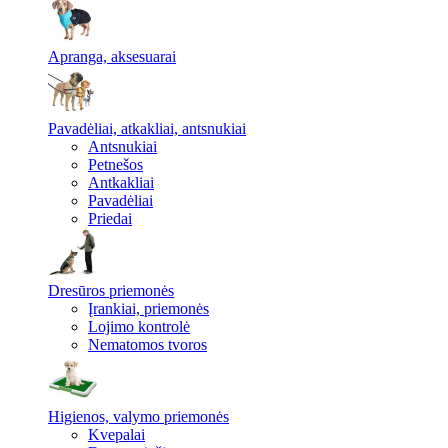
Apranga, aksesuarai
Pavadėliai, atkakliai, antsnukiai
Antsnukiai
Petnešos
Antkakliai
Pavadėliai
Priedai
Dresūros priemonės
Įrankiai, priemonės
Lojimo kontrolė
Nematomos tvoros
Higienos, valymo priemonės
Kvepalai