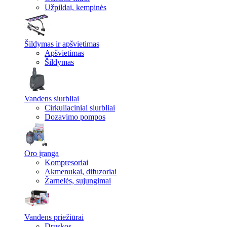
Užpildai, kempinės
Šildymas ir apšvietimas
Apšvietimas
Šildymas
Vandens siurbliai
Cirkuliaciniai siurbliai
Dozavimo pompos
Oro įranga
Kompresoriai
Akmenukai, difuzoriai
Žarnelės, sujungimai
Vandens priežiūrai
Druskos