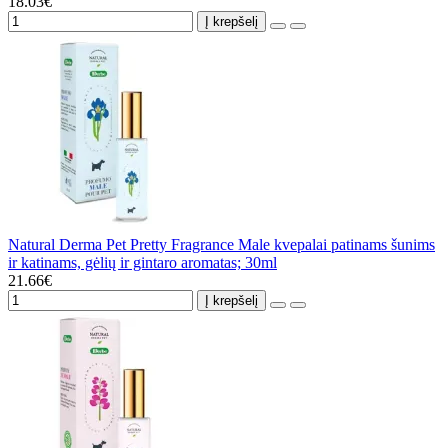
18.03€
Į krepšelį
Natural Derma Pet Pretty Fragrance Male kvepalai patinams šunims
ir katinams, gėlių ir gintaro aromatas; 30ml
21.66€
Į krepšelį