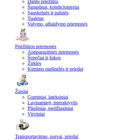
Dantų priežiūra
Šampūnai, kondicionieriai
Sauskelnės ir palutės
Tualetas
Valymo, atbaidymo priemonės
Priežiūros priemonės
Antiparazitinės priemonės
Šepečiai ir šukos
Žirklės
Kirpimo mašinėlės ir priedai
Žaislai
Guminiai, lateksiniai
Lavinamieji, interaktyvūs
Pliušiniai, medžiaginiai
Virviniai
Transportavimas, narvai, priedai