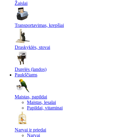
Žaislai
Transportavimas, krepšiai
Draskyklės, stovai
Durelės (landos)
Paukščiams
Maistas, papildai
Maistas, lesalai
Papildai, vitaminai
Narvai ir priedai
Narvai