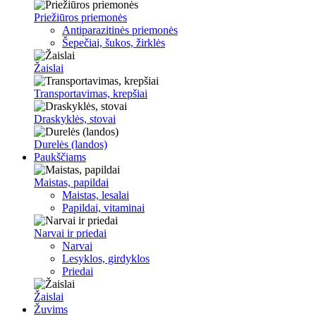
Priežiūros priemonės
Antiparazitinės priemonės
Šepečiai, šukos, žirklės
Žaislai
Transportavimas, krepšiai
Draskyklės, stovai
Durelės (landos)
Paukščiams
Maistas, papildai
Maistas, lesalai
Papildai, vitaminai
Narvai ir priedai
Narvai
Lesyklos, girdyklos
Priedai
Žaislai
Žuvims