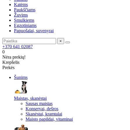
Katėms
Paukščiams
Žuvims
Smulkiems
Egzotiniams
Papuošalai, suvenyrai
×
+370 641 02087
0
Nėra prekių!
Krepšelis
Prekės
Šunims
Maistas, skanėstai
Sausas maistas
Konservai, dešros
Skanėstai, kramtalai
Maisto papildai, vitaminai