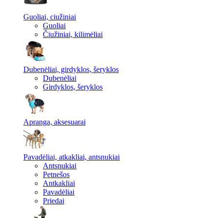
Guoliai, ciužiniai
Guoliai
Čiužiniai, kilimėliai
Dubenėliai, girdyklos, šeryklos
Dubenėliai
Girdyklos, šeryklos
Apranga, aksesuarai
Pavadėliai, atkakliai, antsnukiai
Antsnukiai
Petnešos
Antkakliai
Pavadėliai
Priedai