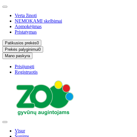
Verta žinoti
NEMOKAMI skelbimai
Apmokėjimas
Pristatymas
Patikusios prekės
0
Prekės palyginimui
0
Mano paskyra
Prisijungti
Registruotis
Visur
Šunims