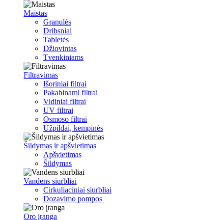
Maistas
Granulės
Dribsniai
Tabletės
Džiovintas
Tvenkiniams
Filtravimas
Išoriniai filtrai
Pakabinami filtrai
Vidiniai filtrai
UV filtrai
Osmoso filtrai
Užpildai, kempinės
Šildymas ir apšvietimas
Apšvietimas
Šildymas
Vandens siurbliai
Cirkuliaciniai siurbliai
Dozavimo pompos
Oro įranga