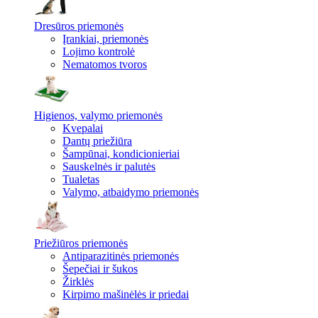
Dresūros priemonės
Įrankiai, priemonės
Lojimo kontrolė
Nematomos tvoros
Higienos, valymo priemonės
Kvepalai
Dantų priežiūra
Šampūnai, kondicionieriai
Sauskelnės ir palutės
Tualetas
Valymo, atbaidymo priemonės
Priežiūros priemonės
Antiparazitinės priemonės
Šepečiai ir šukos
Žirklės
Kirpimo mašinėlės ir priedai