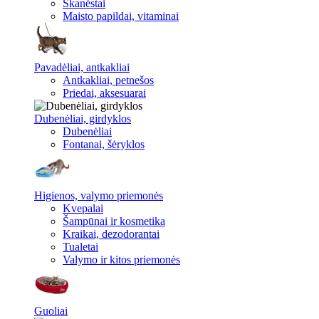
Skanėstai
Maisto papildai, vitaminai
Pavadėliai, antkakliai
Antkakliai, petnešos
Priedai, aksesuarai
Dubenėliai, girdyklos
Dubenėliai
Fontanai, šėryklos
Higienos, valymo priemonės
Kvepalai
Šampūnai ir kosmetika
Kraikai, dezodorantai
Tualetai
Valymo ir kitos priemonės
Guoliai