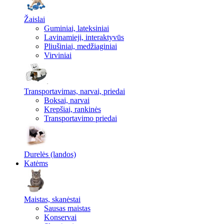
Žaislai
Guminiai, lateksiniai
Lavinamieji, interaktyvūs
Pliušiniai, medžiaginiai
Virviniai
Transportavimas, narvai, priedai
Boksai, narvai
Krepšiai, rankinės
Transportavimo priedai
Durelės (landos)
Katėms
Maistas, skanėstai
Sausas maistas
Konservai