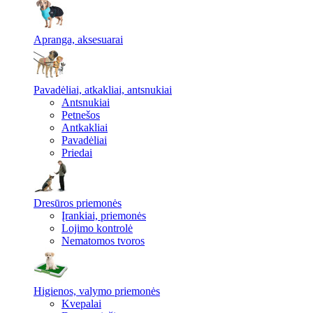
Apranga, aksesuarai
Pavadėliai, atkakliai, antsnukiai
Antsnukiai
Petnešos
Antkakliai
Pavadėliai
Priedai
Dresūros priemonės
Įrankiai, priemonės
Lojimo kontrolė
Nematomos tvoros
Higienos, valymo priemonės
Kvepalai