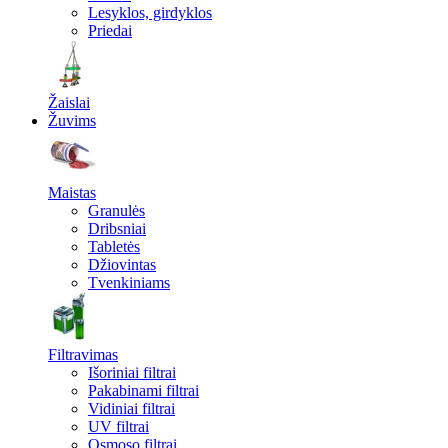
Lesyklos, girdyklos
Priedai
Žaislai
Žuvims
Maistas
Granulės
Dribsniai
Tabletės
Džiovintas
Tvenkiniams
Filtravimas
Išoriniai filtrai
Pakabinami filtrai
Vidiniai filtrai
UV filtrai
Osmoso filtrai