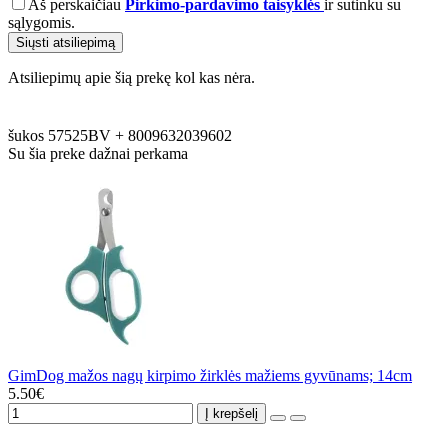
Aš perskaičiau
Pirkimo-pardavimo taisyklės
ir sutinku su
sąlygomis.
Siųsti atsiliepimą
Atsiliepimų apie šią prekę kol kas nėra.
šukos
57525BV
+
8009632039602
Su šia preke dažnai perkama
GimDog mažos nagų kirpimo žirklės mažiems gyvūnams; 14cm
5.50€
Į krepšelį