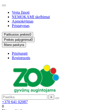
Verta žinoti
NEMOKAMI skelbimai
Apmokėjimas
Pristatymas
Patikusios prekės
0
Prekės palyginimui
0
Mano paskyra
Prisijungti
Registruotis
×
+370 641 02087
0