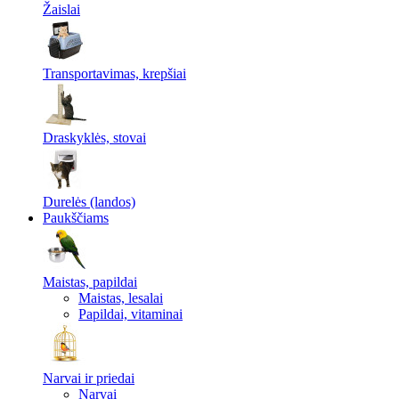
Žaislai
Transportavimas, krepšiai
Draskyklės, stovai
Durelės (landos)
Paukščiams
Maistas, papildai
Maistas, lesalai
Papildai, vitaminai
Narvai ir priedai
Narvai