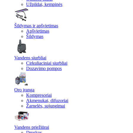
Užpildai, kempinės
Šildymas ir apšvietimas
Apšvietimas
Šildymas
Vandens siurbliai
Cirkuliaciniai siurbliai
Dozavimo pompos
Oro įranga
Kompresoriai
Akmenukai, difuzoriai
Žarnelės, sujungimai
Vandens priežiūrai
Druskos