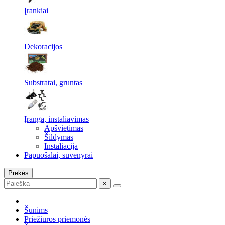
Įrankiai
Dekoracijos
Substratai, gruntas
Įranga, instaliavimas
Apšvietimas
Šildymas
Instaliacija
Papuošalai, suvenyrai
Prekės
×
Šunims
Priežiūros priemonės