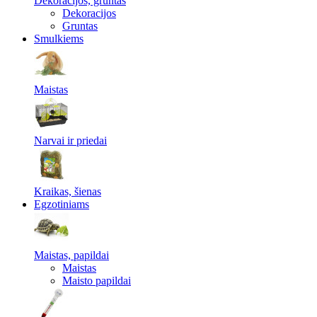
Dekoracijos, gruntas
Dekoracijos
Gruntas
Smulkiems
Maistas
Narvai ir priedai
Kraikas, šienas
Egzotiniams
Maistas, papildai
Maistas
Maisto papildai