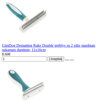
GimDog Dematting Rake Double grėblys su 2 eilių stambiais
sukamais dantimis; 11x16cm
8.60€
Į krepšelį