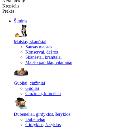
Nėra prekių!
Krepšelis
Prekės
Šunims
Maistas, skanėstai
Sausas maistas
Konservai, dešros
Skanėstai, kramtalai
Maisto papildai, vitaminai
Guoliai, ciužiniai
Guoliai
Čiužiniai, kilimėliai
Dubenėliai, girdyklos, šeryklos
Dubenėliai
Girdyklos, šeryklos