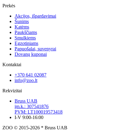
Prekės
Akcijos, išpardavimai
Šunims
Katėms
Paukščiams
Smulkiems
Egzotiniams
Papuošalai, suvenyrai
Dovanų kuponai
Kontaktai
+370 641 02087
info@zoo.lt
Rekvizitai
Bruss UAB
įm.k.: 307541876
PVM: LT100019573418
I-V 9:00-16:00
ZOO © 2015-2026 * Bruss UAB