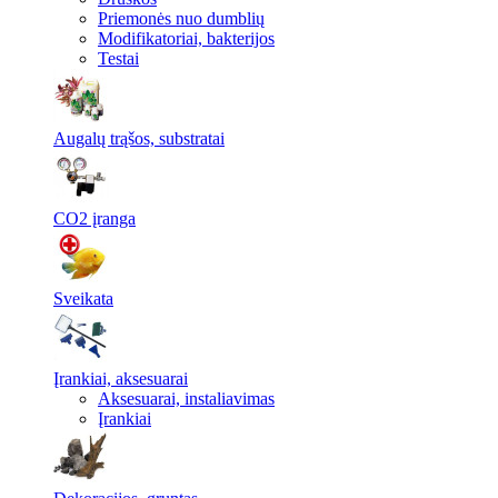
Priemonės nuo dumblių
Modifikatoriai, bakterijos
Testai
Augalų trąšos, substratai
CO2 įranga
Sveikata
Įrankiai, aksesuarai
Aksesuarai, instaliavimas
Įrankiai