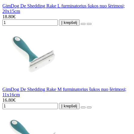
GimDog De Shedding Rake L furminatorius šukos nuo šėrimosi;
20x15cm
18.80€
Į krepšelį
GimDog De Shedding Rake M furminatorius šukos nuo šėrimosi;
11x16cm
16.80€
Į krepšelį