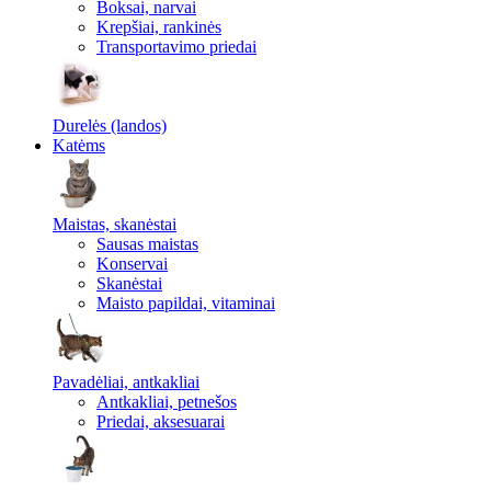
Boksai, narvai
Krepšiai, rankinės
Transportavimo priedai
Durelės (landos)
Katėms
Maistas, skanėstai
Sausas maistas
Konservai
Skanėstai
Maisto papildai, vitaminai
Pavadėliai, antkakliai
Antkakliai, petnešos
Priedai, aksesuarai