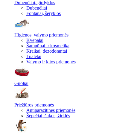
Dubenėliai, girdyklos
Dubenėliai
Fontanai, šėryklos
Higienos, valymo priemonės
Kvepalai
Šampūnai ir kosmetika
Kraikai, dezodorantai
Tualetai
Valymo ir kitos priemonės
Guoliai
Priežiūros priemonės
Antiparazitinės priemonės
Šepečiai, šukos, žirklės