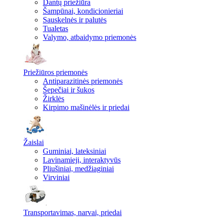
Dantų priežiūra
Šampūnai, kondicionieriai
Sauskelnės ir palutės
Tualetas
Valymo, atbaidymo priemonės
Priežiūros priemonės
Antiparazitinės priemonės
Šepečiai ir šukos
Žirklės
Kirpimo mašinėlės ir priedai
Žaislai
Guminiai, lateksiniai
Lavinamieji, interaktyvūs
Pliušiniai, medžiaginiai
Virviniai
Transportavimas, narvai, priedai