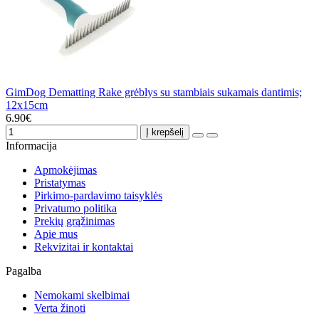
GimDog Dematting Rake grėblys su stambiais sukamais dantimis;
12x15cm
6.90€
Į krepšelį
Informacija
Apmokėjimas
Pristatymas
Pirkimo-pardavimo taisyklės
Privatumo politika
Prekių grąžinimas
Apie mus
Rekvizitai ir kontaktai
Pagalba
Nemokami skelbimai
Verta žinoti