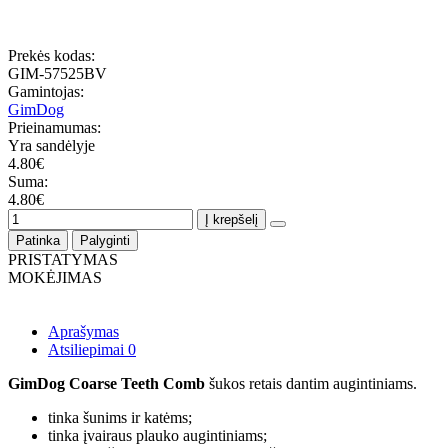
Prekės kodas:
GIM-57525BV
Gamintojas:
GimDog
Prieinamumas:
Yra sandėlyje
4.80€
Suma:
4.80€
Į krepšelį
Patinka
Palyginti
PRISTATYMAS
MOKĖJIMAS
Aprašymas
Atsiliepimai
0
GimDog Coarse Teeth Comb
šukos retais dantim augintiniams.
tinka šunims ir katėms;
tinka įvairaus plauko augintiniams;