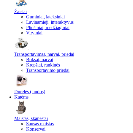
Žaislai
Guminiai, lateksiniai
Lavinamieji, interaktyvūs
Pliušiniai, medžiaginiai
Virviniai
Transportavimas, narvai, priedai
Boksai, narvai
Krepšiai, rankinės
Transportavimo priedai
Durelės (landos)
Katėms
Maistas, skanėstai
Sausas maistas
Konservai