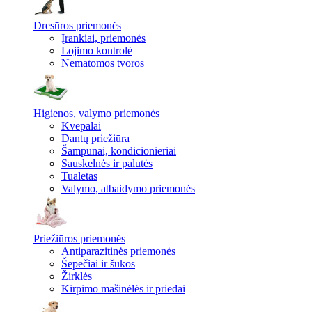
Dresūros priemonės
Įrankiai, priemonės
Lojimo kontrolė
Nematomos tvoros
Higienos, valymo priemonės
Kvepalai
Dantų priežiūra
Šampūnai, kondicionieriai
Sauskelnės ir palutės
Tualetas
Valymo, atbaidymo priemonės
Priežiūros priemonės
Antiparazitinės priemonės
Šepečiai ir šukos
Žirklės
Kirpimo mašinėlės ir priedai