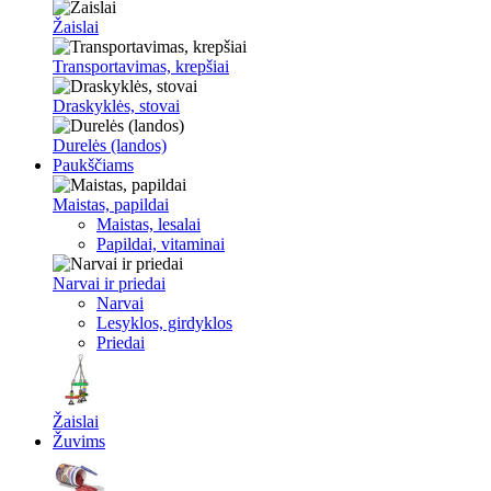
Žaislai
Transportavimas, krepšiai
Draskyklės, stovai
Durelės (landos)
Paukščiams
Maistas, papildai
Maistas, lesalai
Papildai, vitaminai
Narvai ir priedai
Narvai
Lesyklos, girdyklos
Priedai
Žaislai
Žuvims