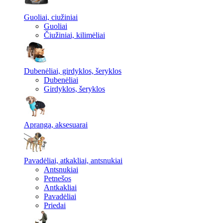
Guoliai, ciužiniai
Guoliai
Čiužiniai, kilimėliai
Dubenėliai, girdyklos, šeryklos
Dubenėliai
Girdyklos, šeryklos
Apranga, aksesuarai
Pavadėliai, atkakliai, antsnukiai
Antsnukiai
Petnešos
Antkakliai
Pavadėliai
Priedai