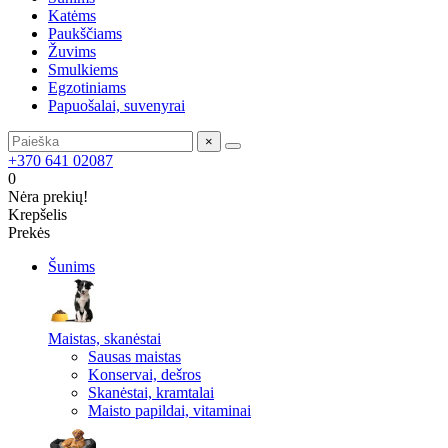
Katėms
Paukščiams
Žuvims
Smulkiems
Egzotiniams
Papuošalai, suvenyrai
×
+370 641 02087
0
Nėra prekių!
Krepšelis
Prekės
Šunims
Maistas, skanėstai
Sausas maistas
Konservai, dešros
Skanėstai, kramtalai
Maisto papildai, vitaminai