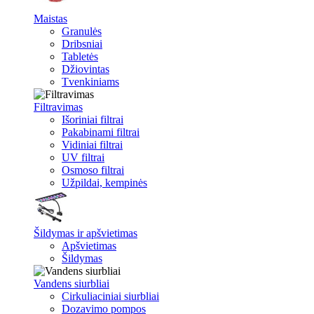
Maistas
Granulės
Dribsniai
Tabletės
Džiovintas
Tvenkiniams
Filtravimas
Išoriniai filtrai
Pakabinami filtrai
Vidiniai filtrai
UV filtrai
Osmoso filtrai
Užpildai, kempinės
Šildymas ir apšvietimas
Apšvietimas
Šildymas
Vandens siurbliai
Cirkuliaciniai siurbliai
Dozavimo pompos