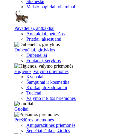
Skanėstai
Maisto papildai, vitaminai
Pavadėliai, antkakliai
Antkakliai, petnešos
Priedai, aksesuarai
Dubenėliai, girdyklos
Dubenėliai
Fontanai, šėryklos
Higienos, valymo priemonės
Kvepalai
Šampūnai ir kosmetika
Kraikai, dezodorantai
Tualetai
Valymo ir kitos priemonės
Guoliai
Priežiūros priemonės
Antiparazitinės priemonės
Šepečiai, šukos, žirklės