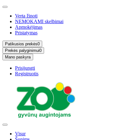
Verta žinoti
NEMOKAMI skelbimai
Apmokėjimas
Pristatymas
Patikusios prekės
0
Prekės palyginimui
0
Mano paskyra
Prisijungti
Registruotis
Visur
Šunims