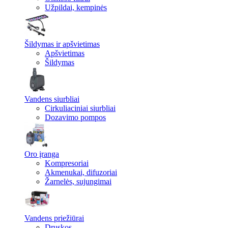
Užpildai, kempinės
Šildymas ir apšvietimas
Apšvietimas
Šildymas
Vandens siurbliai
Cirkuliaciniai siurbliai
Dozavimo pompos
Oro įranga
Kompresoriai
Akmenukai, difuzoriai
Žarnelės, sujungimai
Vandens priežiūrai
Druskos