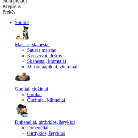
Nėra prekių!
Krepšelis
Prekės
Šunims
Maistas, skanėstai
Sausas maistas
Konservai, dešros
Skanėstai, kramtalai
Maisto papildai, vitaminai
Guoliai, ciužiniai
Guoliai
Čiužiniai, kilimėliai
Dubenėliai, girdyklos, šeryklos
Dubenėliai
Girdyklos, šeryklos