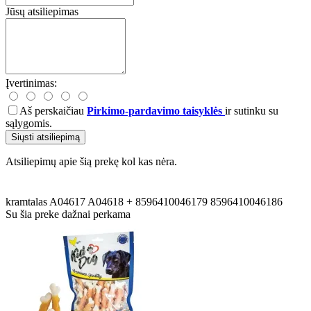
Jūsų atsiliepimas
Įvertinimas:
Aš perskaičiau
Pirkimo-pardavimo taisyklės
ir sutinku su
sąlygomis.
Siųsti atsiliepimą
Atsiliepimų apie šią prekę kol kas nėra.
kramtalas
A04617
A04618
+
8596410046179
8596410046186
Su šia preke dažnai perkama