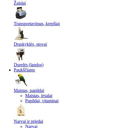
Žaislai
Transportavimas, krepšiai
Draskyklės, stovai
Durelės (landos)
Paukščiams
Maistas, papildai
Maistas, lesalai
Papildai, vitaminai
Narvai ir priedai
Narvai