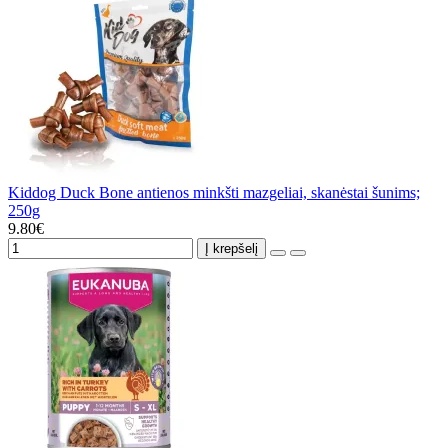
Kiddog Duck Bone antienos minkšti mazgeliai, skanėstai šunims;
250g
9.80€
Į krepšelį