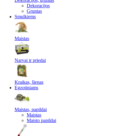
Dekoracijos, gruntas
Dekoracijos
Gruntas
Smulkiems
Maistas
Narvai ir priedai
Kraikas, šienas
Egzotiniams
Maistas, papildai
Maistas
Maisto papildai