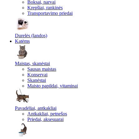
Boksai, narvai
Krepšiai, rankinės
Transportavimo priedai
Durelės (landos)
Katėms
Maistas, skanėstai
Sausas maistas
Konservai
Skanėstai
Maisto papildai, vitaminai
Pavadėliai, antkakliai
Antkakliai, petnešos
Priedai, aksesuarai