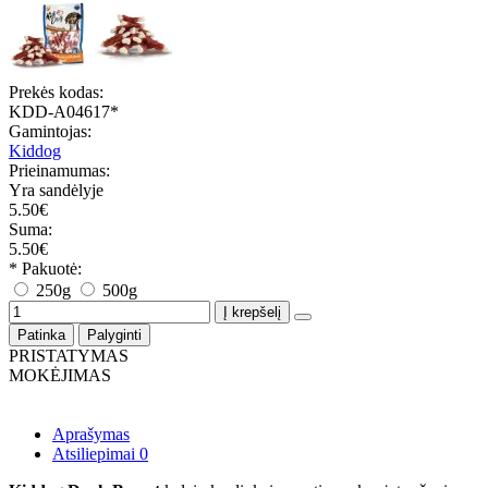
Prekės kodas:
KDD-A04617*
Gamintojas:
Kiddog
Prieinamumas:
Yra sandėlyje
5.50€
Suma:
5.50€
* Pakuotė:
250g
500g
Į krepšelį
Patinka
Palyginti
PRISTATYMAS
MOKĖJIMAS
Aprašymas
Atsiliepimai
0