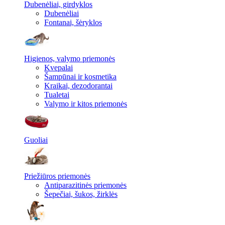
Dubenėliai, girdyklos
Dubenėliai
Fontanai, šėryklos
Higienos, valymo priemonės
Kvepalai
Šampūnai ir kosmetika
Kraikai, dezodorantai
Tualetai
Valymo ir kitos priemonės
Guoliai
Priežiūros priemonės
Antiparazitinės priemonės
Šepečiai, šukos, žirklės