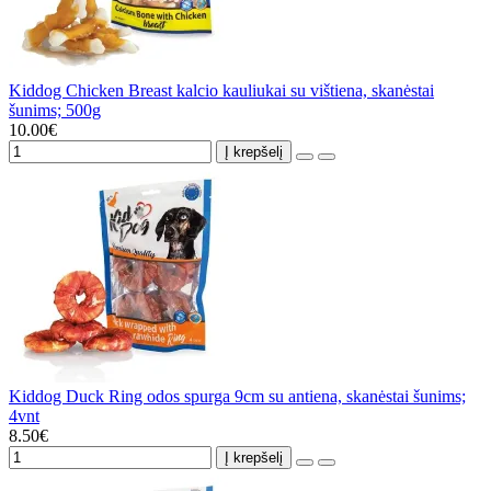
Kiddog Chicken Breast kalcio kauliukai su vištiena, skanėstai
šunims; 500g
10.00€
Į krepšelį
Kiddog Duck Ring odos spurga 9cm su antiena, skanėstai šunims;
4vnt
8.50€
Į krepšelį