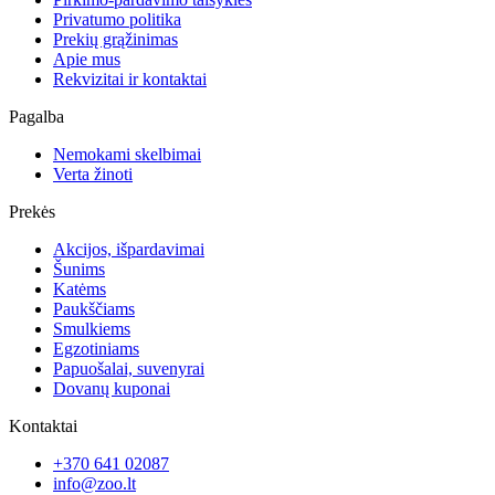
Privatumo politika
Prekių grąžinimas
Apie mus
Rekvizitai ir kontaktai
Pagalba
Nemokami skelbimai
Verta žinoti
Prekės
Akcijos, išpardavimai
Šunims
Katėms
Paukščiams
Smulkiems
Egzotiniams
Papuošalai, suvenyrai
Dovanų kuponai
Kontaktai
+370 641 02087
info@zoo.lt