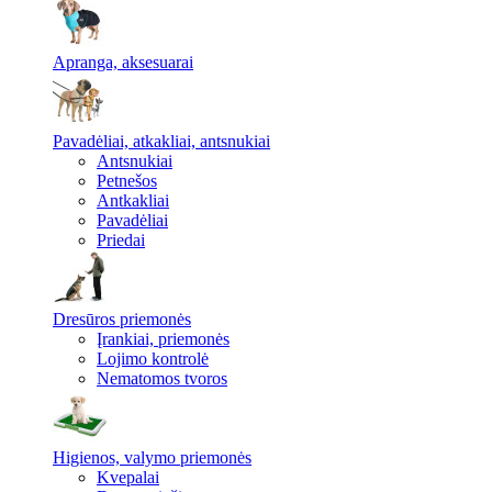
Apranga, aksesuarai
Pavadėliai, atkakliai, antsnukiai
Antsnukiai
Petnešos
Antkakliai
Pavadėliai
Priedai
Dresūros priemonės
Įrankiai, priemonės
Lojimo kontrolė
Nematomos tvoros
Higienos, valymo priemonės
Kvepalai