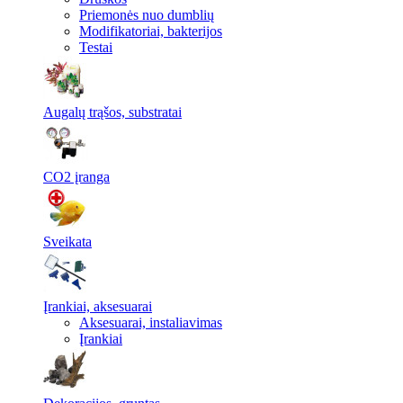
Priemonės nuo dumblių
Modifikatoriai, bakterijos
Testai
Augalų trąšos, substratai
CO2 įranga
Sveikata
Įrankiai, aksesuarai
Aksesuarai, instaliavimas
Įrankiai