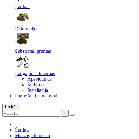
Įrankiai
Dekoracijos
Substratai, gruntas
Įranga, instaliavimas
Apšvietimas
Šildymas
Instaliacija
Papuošalai, suvenyrai
Prekės
×
Šunims
Maistas, skanėstai