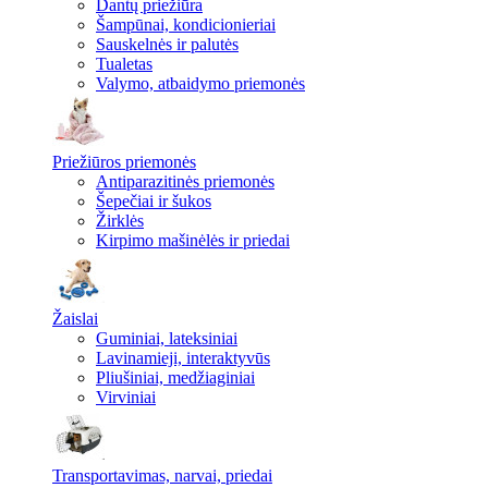
Dantų priežiūra
Šampūnai, kondicionieriai
Sauskelnės ir palutės
Tualetas
Valymo, atbaidymo priemonės
Priežiūros priemonės
Antiparazitinės priemonės
Šepečiai ir šukos
Žirklės
Kirpimo mašinėlės ir priedai
Žaislai
Guminiai, lateksiniai
Lavinamieji, interaktyvūs
Pliušiniai, medžiaginiai
Virviniai
Transportavimas, narvai, priedai