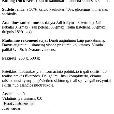
Kiddog Duck Breast
kalcio kauliukai su antiena skanėstas šunims.
Sudėtis:
antiena 56%, kalcio kauliukas 40%, glicerinas, mineralai,
sorbitolis;
Analitinės sudedamosios dalys:
žali baltymai 30%(min), žali
riebalai 3%(max), žali pelenai 3%(max), žalia ląsteliena 3%(max),
drėgnis 18%(max);
Maitinimo rekomendacija:
Duoti augintiniui kaip paskatinimą.
Davus augintiniui skanėstą visada prižiūrėti kol kramto. Visada
palikti šviežio ir švaraus vandens.
Pakuotė:
250 g, 500 g;
Pateiktos nuotraukos yra informacinio pobūdžio ir gali skirtis nuo
realios prekės išvaizdos. Dėl galimų Jūsų kompiuterio, ekrano
raiškos nustatymų ar apšvietimo skirtumų, reali spalva gali nežymiai
skirtis nuo esančios nuotraukoje.
Atsiliepimų: 0
Vidutinis įvertinimas: 0.0
Parašyti atsiliepimą
Jūsų vardas