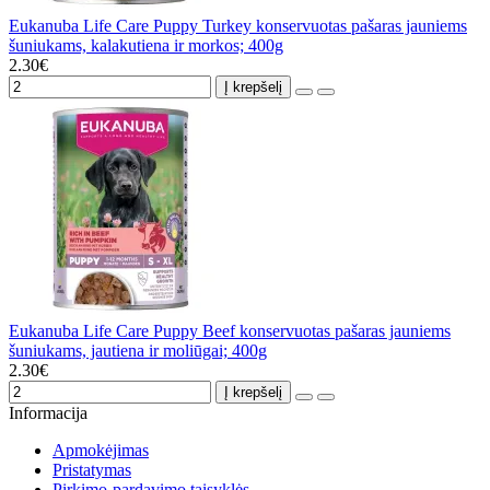
Eukanuba Life Care Puppy Turkey konservuotas pašaras jauniems
šuniukams, kalakutiena ir morkos; 400g
2.30€
Į krepšelį
Eukanuba Life Care Puppy Beef konservuotas pašaras jauniems
šuniukams, jautiena ir moliūgai; 400g
2.30€
Į krepšelį
Informacija
Apmokėjimas
Pristatymas
Pirkimo-pardavimo taisyklės