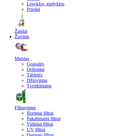
Lesyklos, girdyklos
Priedai
Žaislai
Žuvims
Maistas
Granulės
Dribsniai
Tabletės
Džiovintas
Tvenkiniams
Filtravimas
Išoriniai filtrai
Pakabinami filtrai
Vidiniai filtrai
UV filtrai
Osmoso filtrai