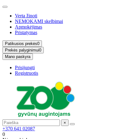
Verta žinoti
NEMOKAMI skelbimai
Apmokėjimas
Pristatymas
Patikusios prekės
0
Prekės palyginimui
0
Mano paskyra
Prisijungti
Registruotis
×
+370 641 02087
0