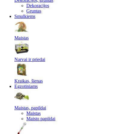
Dekoracijos, gruntas
Dekoracijos
Gruntas
Smulkiems
Maistas
Narvai ir priedai
Kraikas, šienas
Egzotiniams
Maistas, papildai
Maistas
Maisto papildai