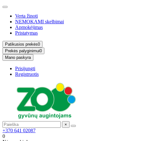
Verta žinoti
NEMOKAMI skelbimai
Apmokėjimas
Pristatymas
Patikusios prekės
0
Prekės palyginimui
0
Mano paskyra
Prisijungti
Registruotis
×
+370 641 02087
0