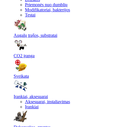
Priemonės nuo dumblių
Modifikatoriai, bakterijos
Testai
Augalų trąšos, substratai
CO2 įranga
Sveikata
Įrankiai, aksesuarai
Aksesuarai, instaliavimas
Įrankiai