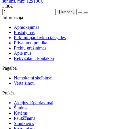
šunims, mix; 12x100g
3.30€
Į krepšelį
Informacija
Apmokėjimas
Pristatymas
Pirkimo-pardavimo taisyklės
Privatumo politika
Prekių grąžinimas
Apie mus
Rekvizitai ir kontaktai
Pagalba
Nemokami skelbimai
Verta žinoti
Prekės
Akcijos, išpardavimai
Šunims
Katėms
Paukščiams
Smulkiems
Egzotiniams