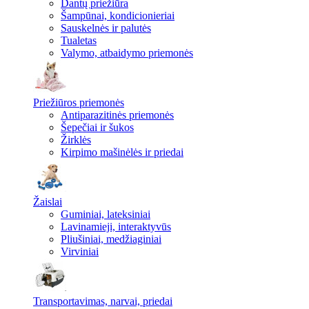
Dantų priežiūra
Šampūnai, kondicionieriai
Sauskelnės ir palutės
Tualetas
Valymo, atbaidymo priemonės
Priežiūros priemonės
Antiparazitinės priemonės
Šepečiai ir šukos
Žirklės
Kirpimo mašinėlės ir priedai
Žaislai
Guminiai, lateksiniai
Lavinamieji, interaktyvūs
Pliušiniai, medžiaginiai
Virviniai
Transportavimas, narvai, priedai