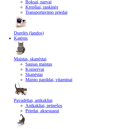
Boksai, narvai
Krepšiai, rankinės
Transportavimo priedai
Durelės (landos)
Katėms
Maistas, skanėstai
Sausas maistas
Konservai
Skanėstai
Maisto papildai, vitaminai
Pavadėliai, antkakliai
Antkakliai, petnešos
Priedai, aksesuarai