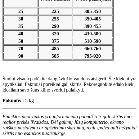
25
225
305-350
30
255
350-405
35
290
390-455
40
320
430-500
50
375
510-590
70
485
660-760
90
585
795-920
Šuniui visada padėkite daug šviežio vandens atsigerti. Šie kiekiai yra
apytiksliai. Faktiniai poreikiai gali skirtis. Pakoreguokite ėdalo kiekį
idealiam savo šuns kūno svoriui palaikyti.
Pakuotė:
15 kg
Pateiktos nuotraukos yra informacinio pobūdžio ir gali skirtis nuo
realios prekės išvaizdos. Dėl galimų Jūsų kompiuterio, ekrano
raiškos nustatymų ar apšvietimo skirtumų, reali spalva gali nežymiai
skirtis nuo esančios nuotraukoje.