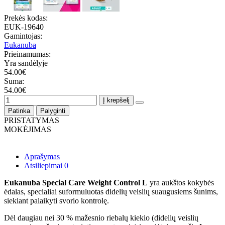
Prekės kodas:
EUK-19640
Gamintojas:
Eukanuba
Prieinamumas:
Yra sandėlyje
54.00€
Suma:
54.00€
Į krepšelį
Patinka
Palyginti
PRISTATYMAS
MOKĖJIMAS
Aprašymas
Atsiliepimai
0
Eukanuba Special Care Weight Control L
yra aukštos kokybės
ėdalas, specialiai suformuluotas didelių veislių suaugusiems šunims,
siekiant palaikyti svorio kontrolę.
Dėl daugiau nei 30 % mažesnio riebalų kiekio (didelių veislių