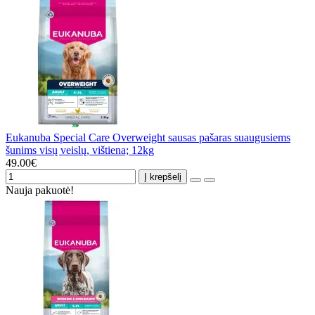
Eukanuba Special Care Overweight sausas pašaras suaugusiems
šunims visų veislų, vištiena; 12kg
49.00€
Į krepšelį
Nauja pakuotė!