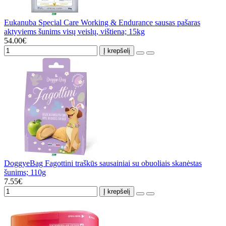
Eukanuba Special Care Working & Endurance sausas pašaras
aktyviems šunims visų veislų, vištiena; 15kg
54.00€
Į krepšelį
DoggyeBag Fagottini traškūs sausainiai su obuoliais skanėstas
šunims; 110g
7.55€
Į krepšelį