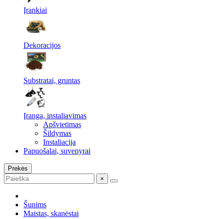
Įrankiai
Dekoracijos
Substratai, gruntas
Įranga, instaliavimas
Apšvietimas
Šildymas
Instaliacija
Papuošalai, suvenyrai
Prekės
×
Šunims
Maistas, skanėstai