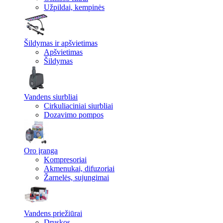
Užpildai, kempinės
Šildymas ir apšvietimas
Apšvietimas
Šildymas
Vandens siurbliai
Cirkuliaciniai siurbliai
Dozavimo pompos
Oro įranga
Kompresoriai
Akmenukai, difuzoriai
Žarnelės, sujungimai
Vandens priežiūrai
Druskos