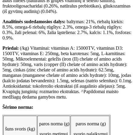
alaus mielės (natūralus B grupės vitaminų ir seleno šaltinis),
fruktooligosacharidai (0.26%, natūralus prebiotikas), gliukozaminas
(iš gyvūnų audinių) (0.04%).
Analitinės sudedamosios dalys:
baltymas: 21%, riebalų kiekis:
8.5%, omega-6 riebalų rūgštys: 2.3%, omega-3 riebalų rūgštys:
0.3%, žali pelenai: 6%, žalia ląsteliena: 2.7%, kalcis: 1.1%, fosforas:
0.9%.
Priedai:
(/kg) Vitaminai: vitaminas A: 15000TV, vitaminas D3:
1500TV, vitaminas E: 250mg, beta karotenas: 5mg, L-karnitinas:
50mg. Mikroelementai: geležis (iron (II) chelate of amino acids
hydrate): 50mg, varis (copper (II) chelate of amino acids hydrate):
5mg, cinkas (zinc chelate of amino acids hydrate): 62.5mg,
manganas (manganese chelate of amino acids hydrate): 10mg, jodas
(kalcio jodatas bevandenis): 1.5mg, selenas (natrio selenitas): 0.1mg.
Antioksidantai: tokoferolio ekstraktai (iš augalinio aliejaus): 5mg.
Kvapiųjų junginių: rozmarino ekstraktas. ^Papildomai maisto
medžiagų dedama gamybos metu.
Šėrimo norma:
paros norma (g)
paros norma (g)
šuns svoris (kg)
svorio metimui
svorio palaikymui