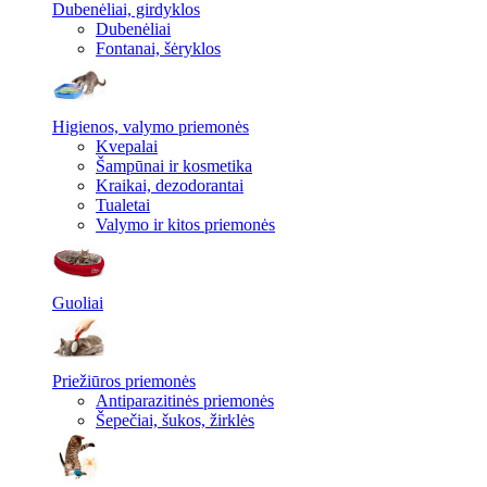
Dubenėliai, girdyklos
Dubenėliai
Fontanai, šėryklos
Higienos, valymo priemonės
Kvepalai
Šampūnai ir kosmetika
Kraikai, dezodorantai
Tualetai
Valymo ir kitos priemonės
Guoliai
Priežiūros priemonės
Antiparazitinės priemonės
Šepečiai, šukos, žirklės