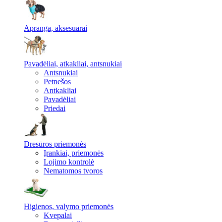
Apranga, aksesuarai
Pavadėliai, atkakliai, antsnukiai
Antsnukiai
Petnešos
Antkakliai
Pavadėliai
Priedai
Dresūros priemonės
Įrankiai, priemonės
Lojimo kontrolė
Nematomos tvoros
Higienos, valymo priemonės
Kvepalai