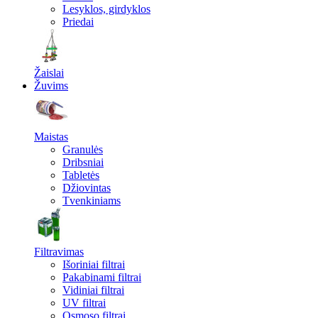
Lesyklos, girdyklos
Priedai
Žaislai
Žuvims
Maistas
Granulės
Dribsniai
Tabletės
Džiovintas
Tvenkiniams
Filtravimas
Išoriniai filtrai
Pakabinami filtrai
Vidiniai filtrai
UV filtrai
Osmoso filtrai