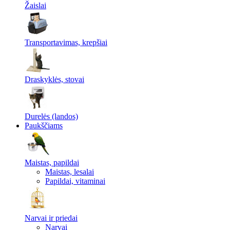
Žaislai
Transportavimas, krepšiai
Draskyklės, stovai
Durelės (landos)
Paukščiams
Maistas, papildai
Maistas, lesalai
Papildai, vitaminai
Narvai ir priedai
Narvai