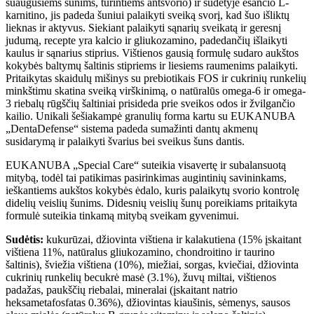
suaugusiems šunims, turintiems antsvorio) ir sudėtyje esančio L-
karnitino, jis padeda šuniui palaikyti sveiką svorį, kad šuo išliktų
lieknas ir aktyvus. Siekiant palaikyti sąnarių sveikatą ir geresnį
judumą, recepte yra kalcio ir gliukozamino, padedančių išlaikyti
kaulus ir sąnarius stiprius. Vištienos gausią formulę sudaro aukštos
kokybės baltymų šaltinis stipriems ir liesiems raumenims palaikyti.
Pritaikytas skaidulų mišinys su prebiotikais FOS ir cukrinių runkelių
minkštimu skatina sveiką virškinimą, o natūralūs omega-6 ir omega-
3 riebalų rūgščių šaltiniai prisideda prie sveikos odos ir žvilgančio
kailio. Unikali šešiakampė granulių forma kartu su EUKANUBA
„DentaDefense“ sistema padeda sumažinti dantų akmenų
susidarymą ir palaikyti švarius bei sveikus šuns dantis.
EUKANUBA „Special Care“ suteikia visavertę ir subalansuotą
mitybą, todėl tai patikimas pasirinkimas augintinių savininkams,
ieškantiems aukštos kokybės ėdalo, kuris palaikytų svorio kontrolę
didelių veislių šunims. Didesnių veislių šunų poreikiams pritaikyta
formulė suteikia tinkamą mitybą sveikam gyvenimui.
Sudėtis:
kukurūzai, džiovinta vištiena ir kalakutiena (15% įskaitant
vištiena 11%, natūralus gliukozamino, chondroitino ir taurino
šaltinis), šviežia vištiena (10%), miežiai, sorgas, kviečiai, džiovinta
cukrinių runkelių becukrė masė (3.1%), žuvų miltai, vištienos
padažas, paukščių riebalai, mineralai (įskaitant natrio
heksametafosfatas 0.36%), džiovintas kiaušinis, sėmenys, sausos