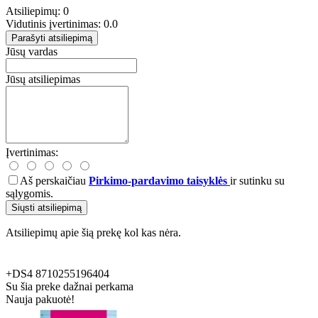
Atsiliepimų: 0
Vidutinis įvertinimas: 0.0
Parašyti atsiliepimą
Jūsų vardas
Jūsų atsiliepimas
Įvertinimas:
Aš perskaičiau
Pirkimo-pardavimo taisyklės
ir sutinku su
sąlygomis.
Siųsti atsiliepimą
Atsiliepimų apie šią prekę kol kas nėra.
+DS4
8710255196404
Su šia preke dažnai perkama
Nauja pakuotė!