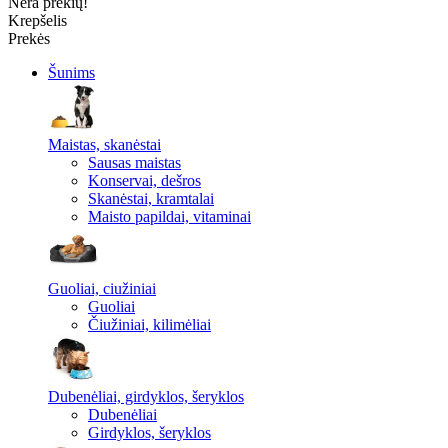
Nėra prekių!
Krepšelis
Prekės
Šunims
Maistas, skanėstai
Sausas maistas
Konservai, dešros
Skanėstai, kramtalai
Maisto papildai, vitaminai
Guoliai, ciužiniai
Guoliai
Čiužiniai, kilimėliai
Dubenėliai, girdyklos, šeryklos
Dubenėliai
Girdyklos, šeryklos