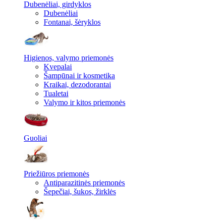
Dubenėliai, girdyklos
Dubenėliai
Fontanai, šėryklos
Higienos, valymo priemonės
Kvepalai
Šampūnai ir kosmetika
Kraikai, dezodorantai
Tualetai
Valymo ir kitos priemonės
Guoliai
Priežiūros priemonės
Antiparazitinės priemonės
Šepečiai, šukos, žirklės