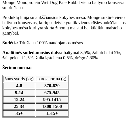
Monge Monoprotein Wet Dog Pate Rabbit vieno baltymo konservai
su triušiena.
Produktų linija su aukščiausios kokybės mėsa. Monge sukūrė vieno
baltymo konservus, kurių sudėtyje yra tik vienos rūšies aukščiausios
kokybės mėsa kuri yra skirta žmonių maistui bei kūdikių maistelio
gamybai.
Sudėtis:
Triušiena 100% naudojamos mėsos.
Analitinės sudedamosios dalys:
baltymai 8,5%, žali riebalai 5%,
žali pelenai 1,5%, žalia ląsteliena 0,5%, drėgmė 80%.
Šėrimo norma:
šuns svoris (kg)
paros norma (g)
4-8
370-620
9-14
675-945
15-24
995-1415
25-34
1300-1500
35+
1515+