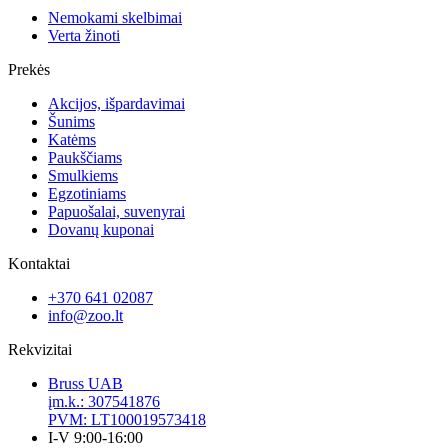
Nemokami skelbimai
Verta žinoti
Prekės
Akcijos, išpardavimai
Šunims
Katėms
Paukščiams
Smulkiems
Egzotiniams
Papuošalai, suvenyrai
Dovanų kuponai
Kontaktai
+370 641 02087
info@zoo.lt
Rekvizitai
Bruss UAB
įm.k.: 307541876
PVM: LT100019573418
I-V 9:00-16:00