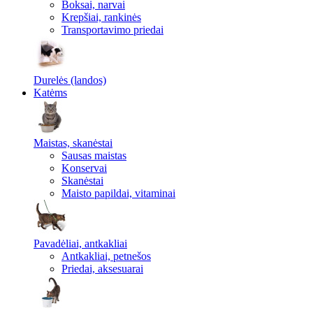
Boksai, narvai
Krepšiai, rankinės
Transportavimo priedai
Durelės (landos)
Katėms
Maistas, skanėstai
Sausas maistas
Konservai
Skanėstai
Maisto papildai, vitaminai
Pavadėliai, antkakliai
Antkakliai, petnešos
Priedai, aksesuarai