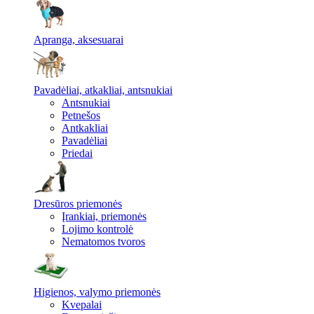
Apranga, aksesuarai
Pavadėliai, atkakliai, antsnukiai
Antsnukiai
Petnešos
Antkakliai
Pavadėliai
Priedai
Dresūros priemonės
Įrankiai, priemonės
Lojimo kontrolė
Nematomos tvoros
Higienos, valymo priemonės
Kvepalai