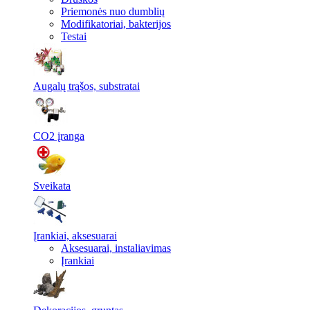
Priemonės nuo dumblių
Modifikatoriai, bakterijos
Testai
Augalų trąšos, substratai
CO2 įranga
Sveikata
Įrankiai, aksesuarai
Aksesuarai, instaliavimas
Įrankiai