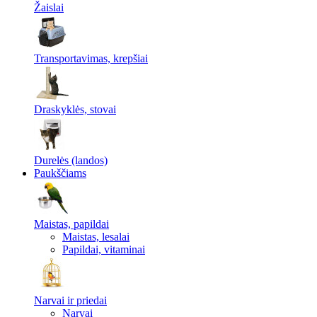
Žaislai
Transportavimas, krepšiai
Draskyklės, stovai
Durelės (landos)
Paukščiams
Maistas, papildai
Maistas, lesalai
Papildai, vitaminai
Narvai ir priedai
Narvai