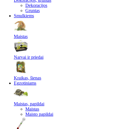
Dekoracijos, gruntas
Dekoracijos
Gruntas
Smulkiems
Maistas
Narvai ir priedai
Kraikas, šienas
Egzotiniams
Maistas, papildai
Maistas
Maisto papildai