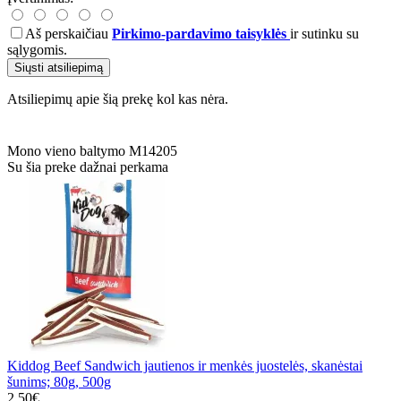
Aš perskaičiau
Pirkimo-pardavimo taisyklės
ir sutinku su
sąlygomis.
Siųsti atsiliepimą
Atsiliepimų apie šią prekę kol kas nėra.
Mono
vieno baltymo
M14205
Su šia preke dažnai perkama
Kiddog Beef Sandwich jautienos ir menkės juostelės, skanėstai
šunims; 80g, 500g
2.50€