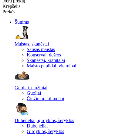
Nėra prekių!
Krepšelis
Prekės
Šunims
Maistas, skanėstai
Sausas maistas
Konservai, dešros
Skanėstai, kramtalai
Maisto papildai, vitaminai
Guoliai, ciužiniai
Guoliai
Čiužiniai, kilimėliai
Dubenėliai, girdyklos, šeryklos
Dubenėliai
Girdyklos, šeryklos