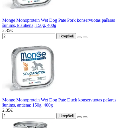
Monge Monoprotein Wet Dog Pate Pork konservuotas pašaras
šunims, kiauliena; 150g, 400g
2.35€
Į krepšelį
Monge Monoprotein Wet Dog Pate Duck konservuotas pašaras
šunims, antiena; 150g, 400g
2.35€
Į krepšelį