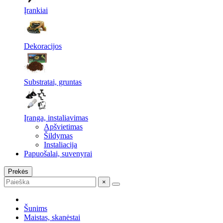
Įrankiai
Dekoracijos
Substratai, gruntas
Įranga, instaliavimas
Apšvietimas
Šildymas
Instaliacija
Papuošalai, suvenyrai
Prekės
×
Šunims
Maistas, skanėstai