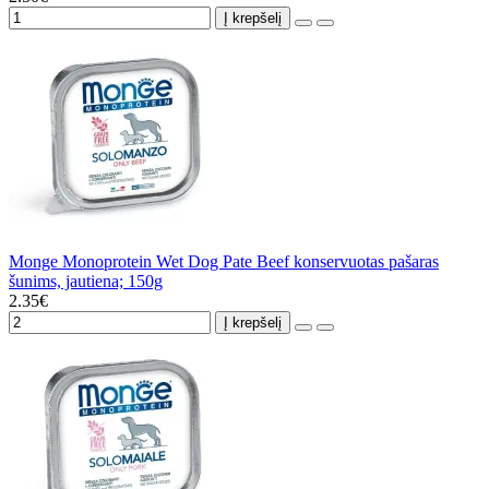
Į krepšelį
Monge Monoprotein Wet Dog Pate Beef konservuotas pašaras
šunims, jautiena; 150g
2.35€
Į krepšelį