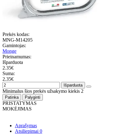
Prekės kodas:
MNG-M14205
Gamintojas:
Monge
Prieinamumas:
Išparduota
2.35€
Suma:
2.35€
Išparduota
Minimalus šios prekės užsakymo kiekis 2
Patinka
Palyginti
PRISTATYMAS
MOKĖJIMAS
Aprašymas
Atsiliepimai
0