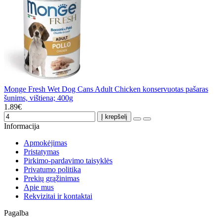
Monge Fresh Wet Dog Cans Adult Chicken konservuotas pašaras
šunims, vištiena; 400g
1.89€
Į krepšelį
Informacija
Apmokėjimas
Pristatymas
Pirkimo-pardavimo taisyklės
Privatumo politika
Prekių grąžinimas
Apie mus
Rekvizitai ir kontaktai
Pagalba