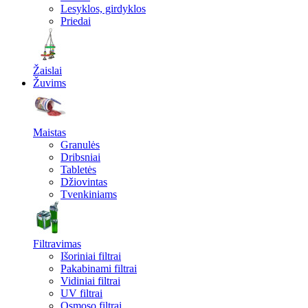
Lesyklos, girdyklos
Priedai
Žaislai
Žuvims
Maistas
Granulės
Dribsniai
Tabletės
Džiovintas
Tvenkiniams
Filtravimas
Išoriniai filtrai
Pakabinami filtrai
Vidiniai filtrai
UV filtrai
Osmoso filtrai