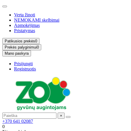
Verta žinoti
NEMOKAMI skelbimai
Apmokėjimas
Pristatymas
Patikusios prekės
0
Prekės palyginimui
0
Mano paskyra
Prisijungti
Registruotis
×
+370 641 02087
0