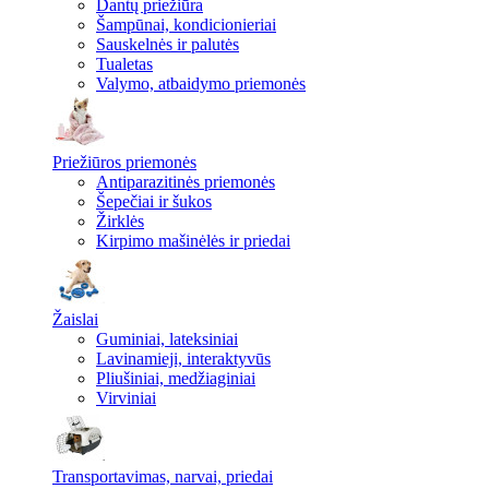
Dantų priežiūra
Šampūnai, kondicionieriai
Sauskelnės ir palutės
Tualetas
Valymo, atbaidymo priemonės
Priežiūros priemonės
Antiparazitinės priemonės
Šepečiai ir šukos
Žirklės
Kirpimo mašinėlės ir priedai
Žaislai
Guminiai, lateksiniai
Lavinamieji, interaktyvūs
Pliušiniai, medžiaginiai
Virviniai
Transportavimas, narvai, priedai