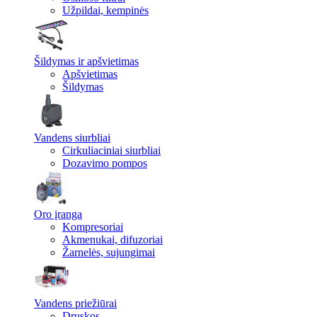
Užpildai, kempinės
Šildymas ir apšvietimas
Apšvietimas
Šildymas
Vandens siurbliai
Cirkuliaciniai siurbliai
Dozavimo pompos
Oro įranga
Kompresoriai
Akmenukai, difuzoriai
Žarnelės, sujungimai
Vandens priežiūrai
Druskos