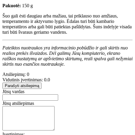
Pakuotė:
150 g
Šuo gali ėsti daugiau arba mažiau, tai priklauso nuo amžiaus,
temperamento ir aktyvumo lygio. Ėdalas turi būti kambario
temperatūros arba gali būti patiektas pašildytas. Šuns indelyje visada
turi būti švaraus geriamo vandens.
Pateiktos nuotraukos yra informacinio pobūdžio ir gali skirtis nuo
realios prekės išvaizdos. Dėl galimų Jūsų kompiuterio, ekrano
raiškos nustatymų ar apšvietimo skirtumų, reali spalva gali nežymiai
skirtis nuo esančios nuotraukoje.
Atsiliepimų: 0
Vidutinis įvertinimas: 0.0
Parašyti atsiliepimą
Jūsų vardas
Jūsų atsiliepimas
Įvertinimas: